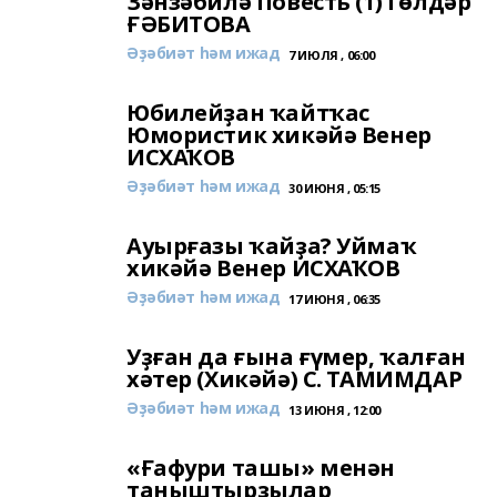
Зәнзәбилә Повесть (1) Гөлдәр
ҒӘБИТОВА
Әҙәбиәт һәм ижад
7 ИЮЛЯ , 06:00
Юбилейҙан ҡайтҡас
Юмористик хикәйә Венер
ИСХАҠОВ
Әҙәбиәт һәм ижад
30 ИЮНЯ , 05:15
Ауырғазы ҡайҙа? Уймаҡ
хикәйә Венер ИСХАҠОВ
Әҙәбиәт һәм ижад
17 ИЮНЯ , 06:35
Уҙған да ғына ғүмер, ҡалған
хәтер (Хикәйә) С. ТАМИМДАР
Әҙәбиәт һәм ижад
13 ИЮНЯ , 12:00
«Ғафури ташы» менән
таныштырҙылар