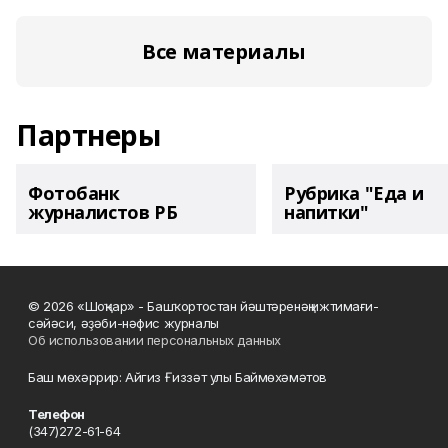
Все материалы
Партнеры
Фотобанк
Рубрика "Еда и
журналистов РБ
напитки"
© 2026 «Шоңҡар» - Башҡортостан йәштәренәң ижтимағи-
сәйәси, әҙәби-нәфис журналы
Об использовании персональных данных
Баш мөхәррир: Айгиз Ғиззәт улы Баймөхәмәтов
Телефон
(347)272-61-64