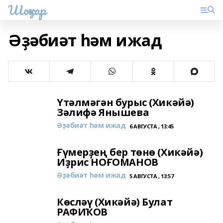
Шоңҡар
Әҙәбиәт һәм ижад
Үтәлмәгән бурыс (Хикәйә)
Зәлифә Янышева
Әҙәбиәт һәм ижад
6 АВГУСТА , 13:45
Ғүмерҙең бер төнө (Хикәйә)
Иҙрис НОҒОМАНОВ
Әҙәбиәт һәм ижад
5 АВГУСТА , 13:57
Көсләү (Хикәйә) Булат
РАФИҠОВ