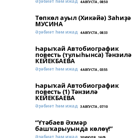
Әҙәбиәт һәм ижад
4 АВГУСТА , 08:50
Төпкөл ауыл (Хикәйә) Заһиҙә
МУСИНА
Әҙәбиәт һәм ижад
4 АВГУСТА , 08:33
Һарыҡай Автобиографик
повесть (тулыһынса) Тәнзилә
КЕЙЕКБАЕВА
Әҙәбиәт һәм ижад
4 АВГУСТА , 03:55
Һарыҡай Автобиографик
повесть (1) Тәнзилә
КЕЙЕКБАЕВА
Әҙәбиәт һәм ижад
3 АВГУСТА , 07:10
“Үтәбаев Әхмәр
башҡарыуында көлөү!”
Әҙәбиәт һәм ижад
30 ИЮЛЯ , 16:05