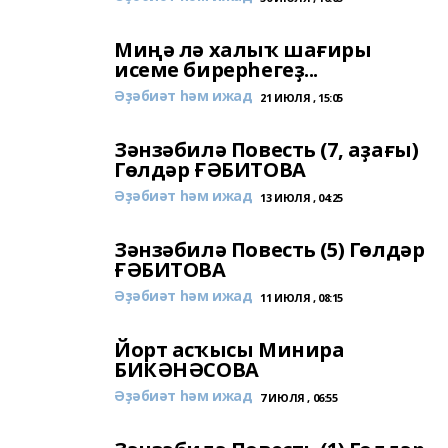
Миңә лә халыҡ шағиры
исеме бирерһегеҙ...
Әҙәбиәт һәм ижад
21 ИЮЛЯ , 15:05
Зәнзәбилә Повесть (7, аҙағы)
Гөлдәр ҒӘБИТОВА
Әҙәбиәт һәм ижад
13 ИЮЛЯ , 04:25
Зәнзәбилә Повесть (5) Гөлдәр
ҒӘБИТОВА
Әҙәбиәт һәм ижад
11 ИЮЛЯ , 08:15
Йорт асҡысы Минира
БИКӘНӘСОВА
Әҙәбиәт һәм ижад
7 ИЮЛЯ , 06:55