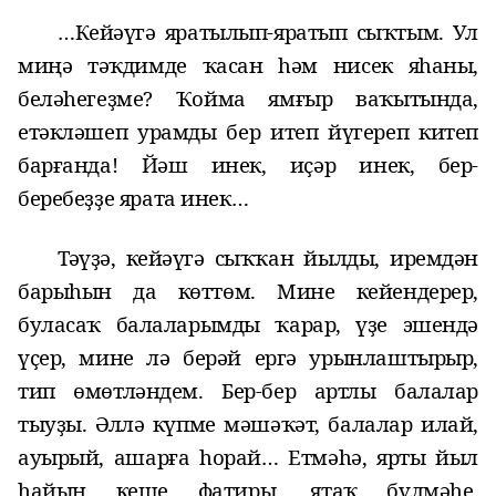
…Кейәүгә яратылып-яратып сыҡтым.
Ул
миңә тәҡдимде ҡасан һәм нисек яһаны,
беләһегеҙме?
Ҡойма ямғыр ваҡытында,
етәкләшеп урамды бер итеп йүгереп китеп
барғанда! Йәш инек, иҫәр инек, бер-
беребеҙҙе ярата инек…
Тәүҙә, кейәүгә сыҡҡан йылды, иремдән
барыһын да көттөм. Мине кейендерер,
буласаҡ балаларымды
ҡарар
, үҙе эшендә
үҫер, мине лә берәй ергә урынлаштырыр,
тип өмөтләндем. Бер-бер артлы балалар
тыуҙы. Әллә күпме мәшәҡәт, балалар илай,
ауырый, ашарға һорай… Етмәһә, ярты йыл
һайын
кеше
фатир
ы
, ятаҡ бүлмәһе,