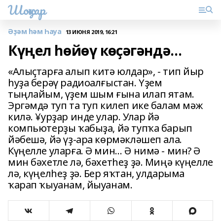
Шоңҡар
Әҙәм һәм Һауа
13 ИЮНЯ 2019, 16:21
Күңел һөйөү көҫәгәндә…
«Алыҫтарға алып китә юлдар», - тип йыр
һуҙа берәү радиоалғыстан. Yҙем
тыңлайым, үҙем шым ғына илап ятам.
Эргәмдә туп та туп килеп ике балам мәж
килә. ¥урҙар инде улар. Улар йә
компьютерҙы ҡабыҙа, йә тупҡа барып
йәбешә, йә үҙ-ара көрмәкләшеп ала.
Күңелле уларға. Ә мин… Ә нимә - мин? Ә
мин бәхетле лә, бәхетһеҙ ҙә. Миңә күңелле
лә, күңелһеҙ ҙә. Бер яҡтан, улдарыма
ҡарап ҡыуанам, йыуанам.