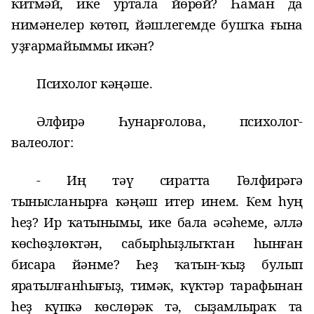
китмәй, ике уртала йөрөй? Һаман да
нимәнелер көтөп, йәшлегемде бушҡа ғына
уҙғармайыммы икән?
Психолог кәңәше
.
Әлфирә Һунарғолова, психолог-
валеолог:
-
Иң тәү сиратта Гөлфирәгә
тынысланырға кәңәш итер инем. Кем һуң
һеҙ? Ир ҡатынымы, ике бала әсәһеме, әллә
көсһөҙлөктән, сабырһыҙлыҡтан һынған
бисара йәнме? Һеҙ ҡатын-ҡыҙ булып
яратылғанһығыҙ, тимәк, күктәр тарафынан
һеҙ күпкә көслөрәк тә, сыҙамлыраҡ та