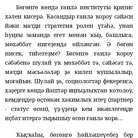
Бөгөнгө көндә ғаилә институты кризис
хәлен кисерә. Ҡасандыр ғаилә
ҡ
ороу сәйәси
йәки матди стратегия ролен үтәһә, унан
һуңғы заманда егет менән
ҡ
ыҙ, башлыса,
мөхәббәт нигеҙендә өйләнгән. Ә бөгөн
нисек
, тиһегеҙме? Бөгөнгө ғаилә ҡороу
сәбәбенә шулай уҡ мөхәббәт тә, сәйәсәт тә,
матди мәсьәләләр ҙә килеп ҡушылалыр,
моғайын. Шулай ҙа, социологтар фекеренсә,
хәҙерге көндә йәштәр
яң
ғыҙлыҡтан ҡотолоу,
кемдеңдер өҫтөнән хакимлыҡ итеү (партнер
- статус өсөн), үҙ-үҙеңә кем икәнлегеңде
иҫбат итергә тырышыу
өсөн ғаилә ҡора
…
Ҡыҫҡаһы, бөгөнгө һөйләшеүебеҙ бер