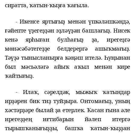
сиратта, ҡатын-ҡыҙға ҡағыла.
Икенсе яртығыҙ менән үпкәләшкәндә,
-
ғәйепте үҙегеҙҙән эҙләүҙән башлағыҙ. Нисек
кенә ярһыған булһағыҙ ҙа, ирегеҙгә
мөнәсәбәтегеҙҙе белдерергә ашыҡмағыҙ.
Тәүҙә тынысланырға кәңәш ителә. Һуңынан
был мәсьәләгә айыҡ аҡыл менән кире
ҡайтығыҙ.
- Илаҡ, сәрелдәк, мыжыҡ ҡатындар
ирҙәрен бик тиҙ туйҙыра. Онтомағыҙ, уның
хәстәрҙәре былай ҙа етерлек. Ҡасан ғына әле
ирегеҙҙең иғтибарын йәлеп итергә
тырышҡанығыҙҙы, башҡа ҡатын-ҡыҙҙан