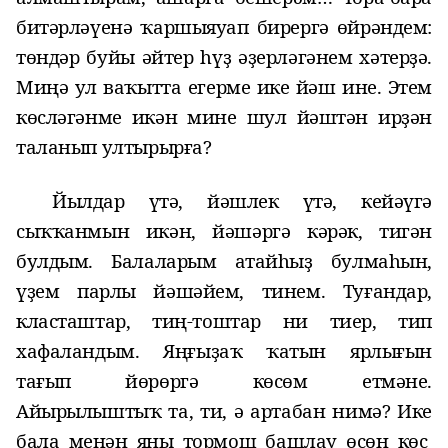
битәрләүенә ҡаршы
яуап бирергә өйрәндем:
төндәр буйы
әйтер һүҙ
әҙерләгәнем хәтерҙә.
Миңә ул ваҡытта егерме ике йәш ине. Этем
көсләгәнме икән мине шул йәштән ирҙән
таланып ултырырға?
Йыл
д
ар үтә, йәшлек үтә, кейәүгә
сыҡҡанмын икән, йәшәргә кәрәк, тигән
булдым. Балаларым атайһыҙ булмаһын,
үҙем парлы йәшәйем, тинем. Туғандар,
класташтар, тиң-тоштар ни тиер, тип
хафаландым. Яңғыҙаҡ ҡатын ярлығын
тағып йөрөргә көсөм етмәне.
Айырылыштыҡ та, ти, ә артабан нимә?
Ике
бала менән яңы тормош башлау өсөн көс