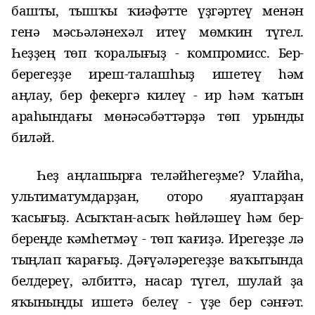
башты, тышҡы ҡиәфәтте үҙгәртеү менән
генә
мәсьәләне
хәл итеү мөмкин түгел.
Һеҙҙең төп ҡоралығыҙ - компромисс.
Б
ер-
берегеҙҙе иреш-талашһыҙ ишетеү һәм
аңлау, бер фекергә килеү - ир һәм ҡатын
араһындағы мөнәсәбәттәрҙә төп урынды
биләй.
Һеҙ аңлашырға теләйһегеҙме? Улайһа,
ульт
и
матумдарҙан,
оторо
яуаптарҙан
ҡасығыҙ
. Асыҡтан-асыҡ һөйләшеү һәм бер-
береңде
кәмһетмәү - төп ҡағиҙә. Ирегеҙҙе лә
тыңлап ҡарағыҙ. Дәғүәләрегеҙҙе ваҡытында
белдереү, әлбиттә, насар түгел, шулай ҙа
яҡыныңды ишетә белеү - үҙе бер сәнғәт.