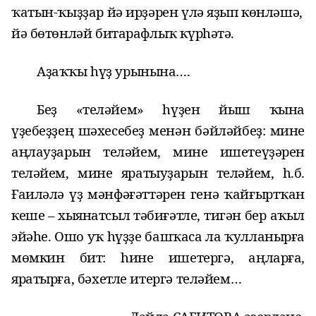
ҡатын-ҡыҙҙар йә ирҙәрен үлә яҙып көнләшә,
йә бөтөнләй битарафлыҡ күрһәтә.
Аҙаҡҡы һүҙ урынына….
Беҙ «теләйем» һүҙен йыш ҡына
үҙебеҙҙең шәхесебеҙ менән бәйләйбеҙ: мине
аңлауҙарын теләйем, мине ишетеүҙәрен
теләйем, мине яратыуҙарын теләйем, һ.б.
Ғ
аиләлә үҙ мәнфәғәттәрен генә ҡайғыртҡан
кеше – хыянатсыл тәбиғәтле, тигән бер аҡыл
эйәһе. Ошо уҡ һүҙҙе башҡаса ла ҡулланырға
мөмкин бит: һине ишетергә, аңларға,
яратырға, бәхетле итергә теләйем…