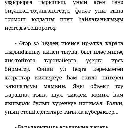
уҙҙырырға тырышып, уның өсөн генә
биҙәнгән-төҙәнгәнегеҙҙе, фәҡәт уны ғына
тормош юлдашы итеп һайлағанығыҙҙы
иҫегеҙгә төшөрөгөҙ.
- Әгәр ҙә һеҙҙең
икенсе
ир-ат
ҡа ҡарата
ҡыҙыҡһыныу
килеп тыуһа, был иләҫ-миләҫ
хис-тойғоға тәрәнәйергә, үҫергә ирек
бирмәгеҙ. Сөнки ул һеҙгә кәрәкмәгән
хәсрәттәр килтереүе һәм ғаилә нигеҙе
н
ҡаҡшатыуы мөмкин. Яңы объект тәү
ҡарашҡа ғына шул тиклем камил һәм
яҡшыраҡ булып күренеүе ихтимал. Бәлки,
ун
ың
етешһеҙлектәре
тағы ла күберәктер…
- Балаларығыҙға аталарына ҡарата