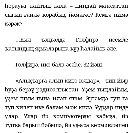
һорауға ҡайтып ҡала –
ниндәй маҡсаттан
сығып
ғаилә ҡорабыҙ, йәмәғәт? Кемгә нимә
кәрәк?
…Был тәңгәлдә Гөлфирә исемле
ҡатындың яҙмаларына күҙ һалайыҡ әле.
Гөлфирә, ике бала әсәһе, 32 йәш:
«Алыҫтарға алып китә юлдар»,
- тип йыр
һуҙа берәү радиоалғыстан. Yҙем тыңлайым,
үҙем шым ғына илап ятам. Эргәмдә туп та
туп килеп ике балам мәж килә. ¥урҙар инде
улар. Улар йә компьютерҙы ҡабыҙа, йә
тупҡа барып йәбешә, йә үҙ-ара көрмәкләшеп