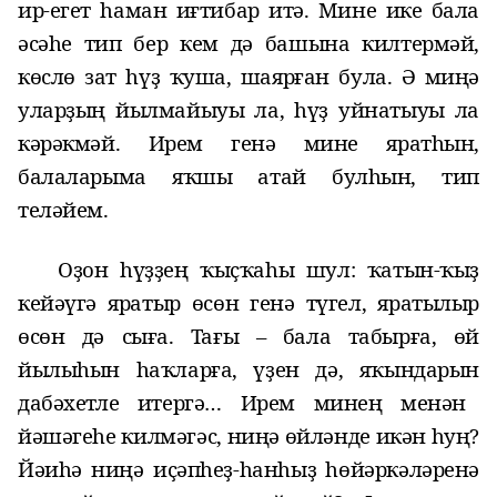
ир-егет һаман иғтибар итә. Мине ике бала
әсәһе тип бер кем дә башына килтермәй,
көслө зат
һүҙ ҡуша, шаярған була. Ә миңә
уларҙың йылмайыуы ла, һүҙ уйнатыуы ла
кәрәкмәй. Ирем генә мине яратһын,
балаларыма яҡшы атай булһын, тип
теләйем.
Оҙон һүҙҙең ҡыҫҡаһы шул: ҡатын-ҡыҙ
кейәүгә яратыр өсөн генә түгел, яратылыр
өсөн дә сыға. Тағы – бала табырға, өй
йылыһын һаҡларға, үҙен дә, яҡындарын
да
бәхетле итергә… Ирем минең менән
йәшәгеһе килмәгәс, ниңә өйләнде икән һуң?
Йәиһә ниңә иҫәпһеҙ-һанһыҙ һөйәркәләренә