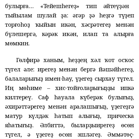
булырға
… «Тейешһегеҙ» тип әйтеүҙән
тыйылам шулай ҙа: әгәр ҙә һеҙгә түҙеп
торғоһоҙ ҡыйын икән, хәсрәтегеҙ менән
бүлешергә, кәрәк икән, илап та алырға
мөмкин
.
Гөлфирә ханым, һеҙҙең
хәл ҡот осҡос
түгел әле
: ирегеҙ менән бергә
йәшәйһегеҙ
,
балаларығыҙ имен-һау, үҙегеҙ
сырхау түгел
.
И
ң мөһиме –
хис-тойғоларығыҙҙы
ипкә
килтереү. Саф һауала күберәк булығыҙ,
әхирәттәрегеҙ
менән аралашығыҙ, үҙегеҙ
г
ә
матур күлдәк һатып алығыҙ, прическа
яһатығыҙ. Әлбиттә, был
арҙы
ирегеҙ өсөн
түгел, ә үҙегеҙ өсөн эшләгеҙ.
Әммә
төҫ-