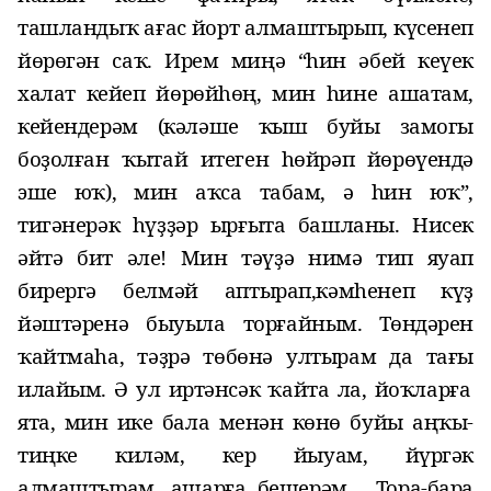
ташландыҡ ағас йорт алмаштырып, күсенеп
йөрөгән саҡ. Ирем миңә
“
һин әбей кеүек
халат кейеп йөрөйһөң, мин һине ашатам,
кейендерәм (кәләше ҡыш буйы замогы
боҙолған ҡытай итеген һөйрәп йөрөүендә
эше юҡ), мин аҡса табам, ә һин юҡ
”
,
тигәнерәк һүҙҙәр ырғыта башланы. Нисек
әйтә
бит әле! Мин тәүҙә нимә тип яуап
бирергә белмәй аптырап
,
кәмһенеп
күҙ
йәштәренә быуыла
торғайным. Төндәрен
ҡайтмаһа, тәҙрә төбөнә ултырам да
тағы
илайым. Ә
ул
иртәнсәк ҡайта ла, йоҡларға
ята, мин ике бала менән көнө буйы аңҡы-
тиңке киләм, кер йыуам, йүргәк
алмаштырам, ашарға бешерәм… Тора-бара