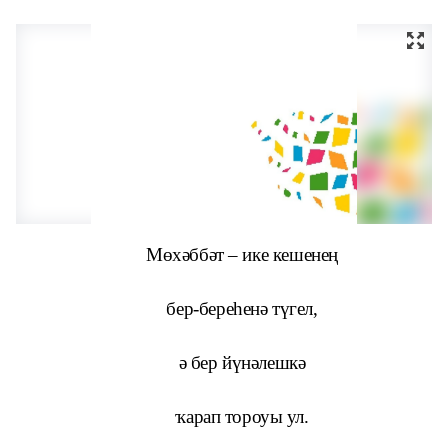
Мөхәббәт – ике кешенең
бер-береһенә түгел,
ә бер йүнәлешкә
ҡарап тороуы ул.