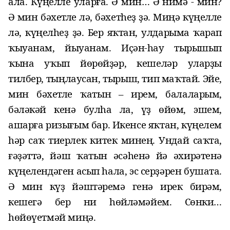
ала
. Күңелле уларға. Ә мин… Ә нимә - мин?
Ә мин бәхетле лә, бәхетһеҙ ҙә. Миңә күңелле
лә, күңелһеҙ ҙә. Бер яҡтан, улдарыма ҡарап
ҡыуанам, йыуанам. Иҫән-һау тырышып
ҡына уҡып йөрөйҙәр, кешеләр уларҙы
тилбер, тыңлаусан, тырыш, тип маҡтай. Эйе,
мин бәхетле ҡатын – ирем, балаларым,
бәләкә
й
кенә булһа ла, үҙ өйөм, эшем,
ашарға ризығым бар. Икенсе яҡтан, күңелем
һәр саҡ тиерлек китек минең. Ундай саҡта,
ғәҙәттә
, йәш ҡатын әсәһенә йә әхирәтенә
күңелендәген асып һала, эс серҙәрен бушата.
Ә мин күҙ йәштәремә генә ирек бирәм,
кешегә бер ни һөйләмәйем. Сөнки…
һөйөү
етмәй миңә.