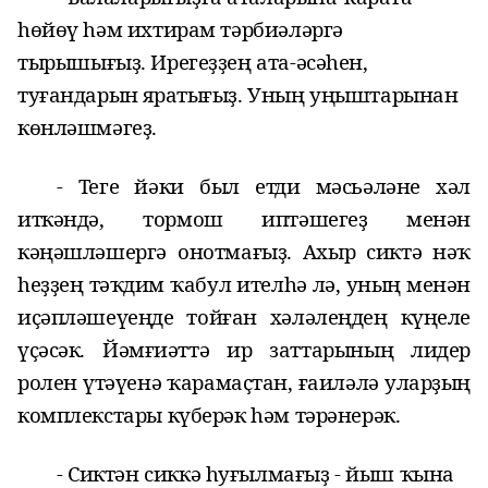
һөйөү һәм ихтирам тәрбиәләргә
ты
р
ышығыҙ. Ирегеҙҙең ата-әсәһен,
туғандарын яратығыҙ. Уның уңыштарынан
көнләшмәгеҙ.
- Теге йәки был етди мәсьәләне хәл
иткәндә,
тормош иптәшегеҙ
менән
кәңәшләшергә онотмағыҙ. Ахыр сиктә
нәҡ
һеҙҙең тәҡдим ҡабул ителһә лә, уның менән
иҫәпләшеү
еңде
тойған хәләлең
дең
күңеле
үҫәсәк. Йәмғиәттә
ир заттарының
лидер
ролен үтәүенә ҡарамаҫтан, ғаиләлә
уларҙың
комплекстары күберәк һәм тәрәнерәк.
- Сиктән сиккә һуғылмағыҙ - йыш ҡына