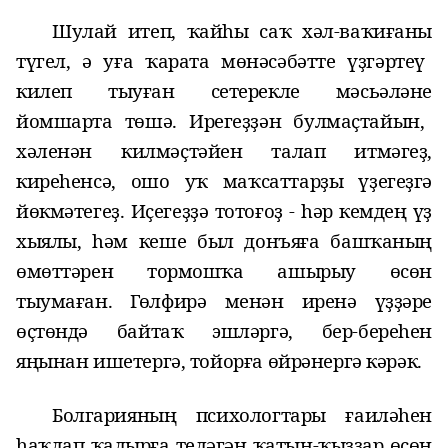
Шулай итеп, ҡайһы саҡ
хәл-ваҡиғаны
түгел, ә уға ҡарата мөнәсәбәтте үҙгәртеү
килеп тыуған
сетерекле мәсьәләне
йомшарта төшә. Ирегеҙҙән булмаҫтайын,
хәленән килмәҫтәйен талап итмәгеҙ,
киреһенсә, ошо уҡ
маҡсаттарҙы
үҙегеҙгә
йөкмәтегеҙ
. Иҫегеҙҙә тотоғоҙ - һәр кемдең үҙ
хыялы, һәм кеше был донъяға башҡаның
өмөттәрен то
р
мошҡа ашырыу өсөн
тыумаған. Гөлфирә
менән
иренә үҙҙәре
өҫтөндә байтаҡ эшләргә, бер-береһен
яңынан ишетергә, тойорға өйрәнергә кәрәк.
Болгарияның психологтары ғаиләһен
һаҡлап ҡалырға теләгән ҡатын-ҡыҙҙар өсөн