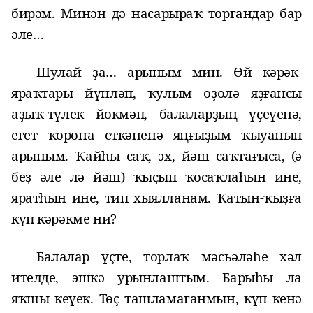
бирәм. Минән дә насарыраҡ торғандар бар
әле…
Шулай ҙа… арыным мин.
Ө
й кәрәк-
яраҡтары йүнләп, ҡулым өҙөлә яҙғансы
аҙыҡ-түлек йөкмәп, балаларҙың үҫеүенә,
егет ҡорона еткәненә яңғыҙым ҡыуанып
арыным. Ҡайһы саҡ, эх, йәш саҡтағыса, (ә
беҙ әле лә йәш) ҡыҫып ҡосаҡлаһын ине,
яратһын ине, тип хыялланам. Ҡатын-ҡыҙға
күп кәрәкме ни?
Балалар үҫте, торлаҡ мәсьәләһе хәл
ителде, эшкә урынлаштым. Барыһы ла
яҡшы кеүек. Төҫ ташламағанмын, күп кенә