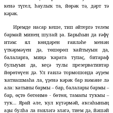
кенә түгел, һаулыҡ та, йөрәк тә, дәрт тә
кәрәк.
Иремде насар кеше, тип әйтергә телем
бармай минең шулай ҙа. Барыһын да ғәфү
итәм: ял көндәрен ғаиләһе менән
үткәрмәүен дә, төшөрөп ҡайтыуын да,
балаларға, миңә
ҡарата
тупаҫ, битараф
булыуын да, кеҫә тулы презервативтар
йөрөтөүен дә. Ул ғаилә тормошонда әүҙем
ҡатнашмаһа ла, үҙенә кәрәк бар нәмәне лә
ала: ҡатыны бармы – бар, балалары бармы –
бар, өҫтө бөтөнмө - бөтөн, тамағы туҡмы –
туҡ… Ярай әле,
ҡул күтәрмәй
, аҡсаһының
аҙы булһа ла ғаиләгә эләгә, тием дә, йәшәй