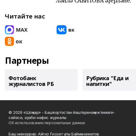
Ләйлә С
АБИТОВА
әҙерләне.
Читайте нас
Партнеры
Фотобанк
Рубрика "Еда и
журналистов РБ
напитки"
© 2026 «Шоңҡар» - Башҡортостан йәштәренәң ижтимағи-
сәйәси, әҙәби-нәфис журналы
Об использовании персональных данных
Баш мөхәррир: Айгиз Ғиззәт улы Баймөхәмәтов