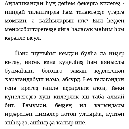
Аңлашҡандан һуң дөйөм фекергә килегеҙ -
ниндәй талаптарҙы һәм теләктәрҙе үтәргә
мөмкин, ә ҡайһыларын юҡ? Был һеҙҙең
мөнәсәбәттәрегеҙҙе яйға һаласаҡ мөһим һәм
кәрәкле
ысул
.
Йәнә шу
ныһы
: кемдән булһа ла ниҙер
көтөү, нисек кенә күңелһеҙ һәм аяныслы
булмаһын, бөгөнгө заман күҙлегенән
ҡарағанда
буш нәмә, абсурд. Һеҙ теләгәндән
генә ирегеҙ ғаилә аҫрарлыҡ аҡса, йәки
күңелегеҙгә хуш килерлек эш таба алмай
бит.
Ғ
өмүмән, беҙҙең ил ҡатындары
ирҙәренән нимәлер көтөп ултырһа, күптән
эшһеҙ ҙә, ашһыҙ ҙа
ҡалыр
ине.