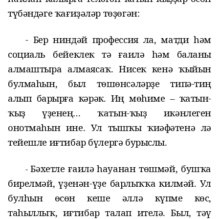
түбәндәге ҡағиҙәләр төҙөгән:
- Бер ниндәй профессия ла, матди һәм
социаль бейеклек тә ғаилә һәм баланы
алмаштыра алмаясаҡ. Нисек кенә ҡыйын
булмаһын, был төшөнсәләрҙе типә-тиң
алып барырға кәрәк. Иң мөһиме – ҡатын-
ҡыҙ үҙенең… ҡатын-ҡыҙ икәнлеген
онотмаһын ине. Ул тышҡы ҡиәфәтенә лә
тейешле иғтибар бүлергә бурыслы.
Бәхетле ғаилә
һауанан төшмәй, бушҡа
-
бирелмәй, үҙенән-үҙе барлыҡҡа килмәй.
Ул
булһын
өсөн кеше әллә күпме көс,
таһыллыҡ, иғтибар талап ит
елә
. Был, тәү