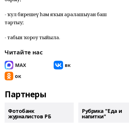
- ҡул бирешеү һәм яҡын аралашыуҙан баш
тартыу;
- табын ҡороу тыйыла.
Читайте нас
Партнеры
Фотобанк
Рубрика "Еда и
журналистов РБ
напитки"