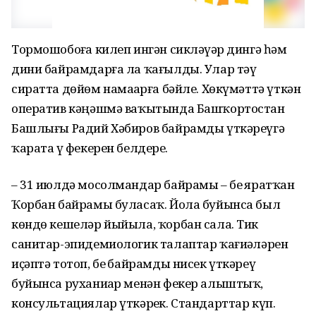
Тормошобоҙға килеп ингән сикләүҙәр дингә һәм
дини байрамдарға ла ҡағылды. Улар тәү
сиратта дөйөм намаҙҙарға бәйле. Хөкүмәттә үткән
оператив кәңәшмә ваҡытында Башҡортостан
Башлығы Радий Хәбиров байрамды үткәреүгә
ҡарата үҙ фекерен белдерҙе.
– 31 июлдә мосолмандар байрамы – беҙ яратҡан
Ҡорбан байрамы буласаҡ. Йола буйынса был
көндө кешеләр йыйыла, ҡорбан сала. Тик
санитар-эпидемиологик талаптар ҡағиҙәләрен
иҫәптә тотоп, беҙ байрамды нисек үткәреү
буйынса руханиҙар менән фекер алыштыҡ,
консультациялар үткәрҙек. Стандарттар күп.