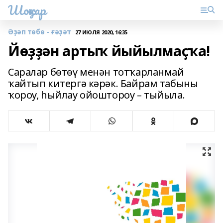
Шоңҡар
Әҙәп төбө - ғәҙәт
27 ИЮЛЯ 2020, 16:35
Йөҙҙән артыҡ йыйылмаҫҡа!
Саралар бөтөү менән тотҡарланмай
ҡайтып китергә кәрәк. Байрам табыны
ҡороу, һыйлау ойоштороу – тыйыла.