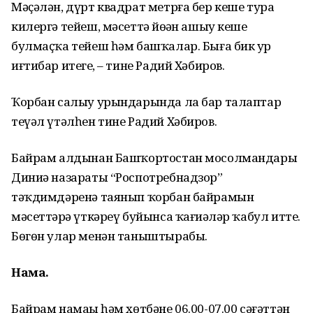
Мәҫәлән, дүрт квадрат метрға бер кеше тура
килергә тейеш, мәсеттә йөҙҙән ашыу кеше
булмаҫҡа тейеш һәм башҡалар. Быға бик ҙур
иғтибар итегеҙ, – тине Радий Хәбиров.
Ҡорбан салыу урындарында ла бар талаптар
теүәл үтәлһен тине Радий Хәбиров.
Байрам алдынан Башҡортостан мосолмандары
Диниә назараты “Роспотребнадзор”
тәҡдимдәренә таянып ҡорбан байрамын
мәсеттәрҙә үткәреү буйынса ҡағиҙәләр ҡабул итте.
Бөгөн улар менән таныштырабыҙ.
Намаҙ.
Байрам намаҙы һәм хөтбәне 06.00-07.00 сәғәттән