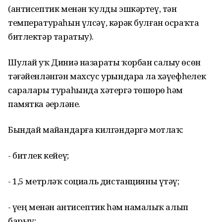
(антисептик менән ҡулды эшкәртеү, тән
температураһын үлсәү, кәрәк булған осраҡта
битлектәр таратыу).
Шулай уҡ Диниә назараты ҡорбан салыу өсөн
тәғәйенләнгән махсус урындарҙа ла хәүефһеҙлек
саралары тураһында хәтергә төшөрҙө һәм
памятка әҙерләне.
Бындай майҙандарға килгәндәргә мотлаҡ:
- битлек кейеү;
- 1,5 метрләҡ социаль дистанцияны үтәү;
- үҙең менән антисептик һәм намаҙлыҡ алып
барыу;