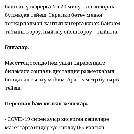
башлап үткәрергә. Ул 20 минуттан оҙонораҡ
булмаҫҡа тейеш. Саралар бөтөү менән
тотҡарланмай ҡайтып китергә кәрәк. Байрам
табыны ҡороу, һыйлау ойоштороу – тыйыла.
Биналар.
Мәсеттең эсендә һәм уның тирәһендәге
биләмәлә социаль дистанция разметкаһын
билдәләп сығыу мөһим. Ара 1,5 метр булырға
тейеш.
Персонал һәм килгән кешеләр:.
- COVID-19 сирен ауыр кисергән кешеләрҙе
мәсеттәргә индереүҙе сикләү (65 йәштән