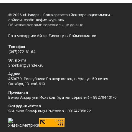
© 2026 «Шоңҡар» - Башҡортостан йәштәренәң ижтимағи-
сәйәси, әҙәби-нәфис журналы
Об использовании персональных данных
Баш мөхәррир: Айгиз Ғиззәт улы Баймөхәмәтов
Телефон
(347)272-61-64
Эл. почта
Shonkar@yandex.ru
Адрес
450079, Республика Башкортостан, г. Уфа, ул. 50 летия
Октября, 13, каб. 910
Приемная
Венер Айҙар улы Исхаҡов (яуаплы сәркәтип) - 89279443170
Сотрудничество
Финзира Ғариф ҡыҙы Рысаева - 89174785622