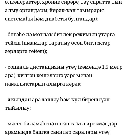
өлкәнерәктәр, хроник сирҙәре, тәү сиратта тын
алыу органдары, йөрәк-ҡан тамырҙары
системаһы һәм диабеты булғандар);
- бөтәһе лә мотлаҡ битлек режимын үтәргә
тейеш (имамдар таратыу өсөн битлектәр
әҙерләргә тейеш);
- социаль дистанцияны үтәү (кәмендә 1,5 метр
ара), килгән кешеләргә үҙҙәре менән
намаҙлыҡтарын алырға кәрәк;
- яҡындан аралашыу һәм ҡул бирешеүҙән
тыйылыу;
- мәсет биләмәһенә ингән саҡта ирекмәндәр
ярҙамында башҡа санитар сараларҙы үтәү