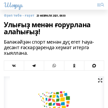
Шоңҡар
Әҙәп төбө - ғәҙәт
23 ФЕВРАЛЯ 2021, 09:30
Улығыҙ менән ғорурлана
алаһығыҙ!
Бәләкәйҙән спорт менән дуҫ егет Һауа-
десант ғәскәрҙәрендә хеҙмәт итергә
хыяллана.