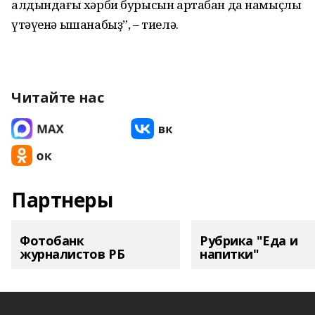
алдындағы хәрби бурысын артабан да намыҫлы
үтәүенә ышанабыҙ”, – тиелә.
Читайте нас
Партнеры
Фотобанк
Рубрика "Еда и
журналистов РБ
напитки"