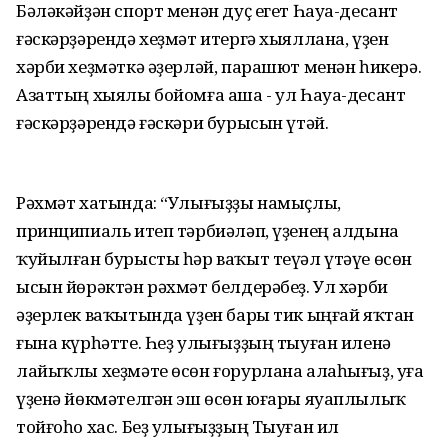
Бәләкәйҙән спорт менән дуҫ егет Һауа-десант
ғәскәрҙәрендә хеҙмәт итергә хыяллана, үҙен
хәрби хеҙмәткә әҙерләй, парашют менән һикерә.
Азаттың хыялы бойомға аша - ул Һауа-десант
ғәскәрҙәрендә ғәскәри бурысын үтәй.
Рәхмәт хатында: “Улығыҙҙы намыҫлы,
принципиаль итеп тәрбиәләп, үҙенең алдына
ҡуйылған бурысты һәр ваҡыт теүәл үтәүе өсөн
ысын йөрәктән рәхмәт белдерәбеҙ. Ул хәрби
әҙерлек ваҡытында үҙен бары тик ыңғай яҡтан
ғына күрһәтте. Һеҙ улығыҙҙың тыуған иленә
лайыҡлы хеҙмәте өсөн ғорурлана алаһығыҙ, уға
үҙенә йөкмәтелгән эш өсөн юғары яуаплылыҡ
тойғоһо хас. Беҙ улығыҙҙың Тыуған ил