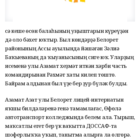
Әсә кеше өсөн балаһының уңыштарын күреүҙән
дә оло бәхет юҡтыр. Был көндәрҙә Белорет
районының Ассы ауылында йәшәгән Зәлиә
Баҡыеваның да ҡыуанысының сиге юҡ. Уларҙың
исеменә улы Азамат хеҙмәт иткән хәрби часть
командирынан Рәхмәт хаты килеп төштө.
Байрам алдынан был үҙе бер ҙур бүләк булды.
Азамат Азат улы Белорет лицей-интернатын
яҡшы билдәләренә генә тамамлағас, Өфөлә
автотранспорт колледжында белем ала. Тырыш,
маҡсатлы егет бер үк ваҡытта ДОССАФ-та
шоферлыҡҡа уҡып, танытма алырға ла өлгөрә.