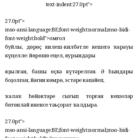
text-indent:27.0pt">
27.0pt">
mso-ansi-language:BE;font-weight:normal;mso-bidi-
font-weight:bold">Һомғол
буйлы, дөрөҫ килеш-килбәтле кешегә ҡарауы
күңелле: йөрөшө еңел, яурындары
яҙылған, башы өҫкә күтәрелгән. Ә һындары
боҙолған, йәғни көмрө, эстәре кәпәйеп,
ҡалаҡ һөйәктәре сығып торған кешеләр
бөтөнләй икенсе тәьҫорат ҡалдыра.
27.0pt">
mso-ansi-language:BE;font-weight:normal;mso-bidi-