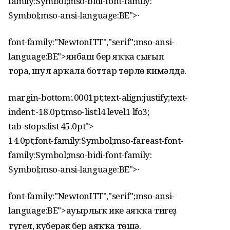
family:Symbol;mso-bidi-font-family:
Symbol;mso-ansi-language:BE">
·
font-family:"NewtonITT","serif";mso-ansi-
language:BE">янбаш бер яҡҡа сығып
тора, шул арҡала боттар төрлө кимәлдә.
margin-bottom:.0001pt;text-align:justify;text-
indent:-18.0pt;mso-list:l4 level1 lfo3;
tab-stops:list 45.0pt">
14.0pt;font-family:Symbol;mso-fareast-font-
family:Symbol;mso-bidi-font-family:
Symbol;mso-ansi-language:BE">
·
font-family:"NewtonITT","serif";mso-ansi-
language:BE">ауырлыҡ ике аяҡҡа тигеҙ
түгел, күберәк бер аяҡҡа төшә.