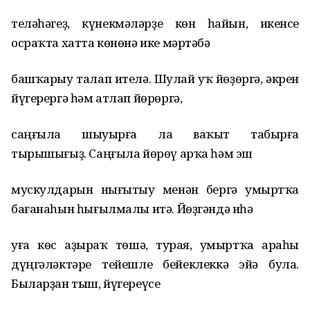
теләһәгеҙ, күнекмәләрҙе көн һайын, икенсе
осраҡта хатта көнөнә ике мәртәбә
башҡарыу талап ителә. Шулай уҡ йөҙөргә, әкрен
йүгерергә һәм атлап йөрөргә,
саңғыла шыуырға ла ваҡыт табырға
тырышығыҙ. Саңғыла йөрөү арҡа һәм эш
мускулдарын нығытыу менән бергә умыртҡа
бағанаһын һығылмалы итә. Йөҙгәндә иһә
уға көс аҙыраҡ төшә, турая, умыртҡа араһы
дүңгәләктәре тейешле бейеклеккә эйә була.
Быларҙан тыш, йүгереүсе