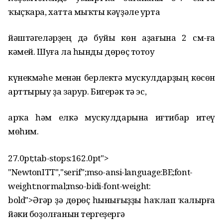
ҡыҫҡара, хатта мыҡты кәүҙәле урта
йәштәгеләрҙең дә буйы көн аҙағына 2 см-ға
кәмей. Шуға ла һынды дөрөҫ тотоу
күнекмәһе менән берлектә мускулдарҙың көсөн
арттырыу ҙа зарур. Бигерәк тә эс,
арҡа һәм елкә мускулдарына иғтибар итеү
мөһим.
27.0pt;tab-stops:162.0pt">
"NewtonITT","serif";mso-ansi-language:BE;font-
weight:normal;mso-bidi-font-weight:
bold">Әгәр ҙә дөрөҫ һынығыҙҙы һаҡлап ҡалырға
йәки боҙолғанын тергеҙергә