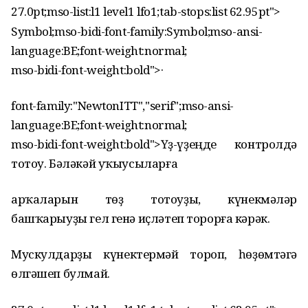
27.0pt;mso-list:l1 level1 lfo1;tab-stops:list 62.95pt">
Symbol;mso-bidi-font-family:Symbol;mso-ansi-
language:BE;font-weight:normal;
mso-bidi-font-weight:bold">
·
font-family:"NewtonITT","serif";mso-ansi-
language:BE;font-weight:normal;
mso-bidi-font-weight:bold">Үҙ-үҙеңде контролдә
тотоу. Бәләкәй уҡыусыларға
арҡаларын төҙ тотоуҙы, күнекмәләр
башҡарыуҙы гел генә иҫләтеп торорға кәрәк.
Мускулдарҙы күнектермәй тороп, һөҙөмтәгә
өлгәшеп булмай.