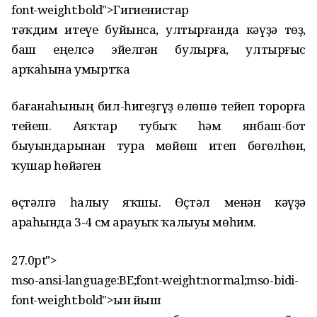
font-weight:bold">Гигиенистар
тәҡдим итеүе буйынса, ултырғанда кәүҙә төҙ,
баш еңелсә эйелгән булырға, ултырғыс
арҡаһына умыртҡа
бағанаһының бил-һигеҙгүҙ өлөшө тейеп торорға
тейеш. Аяҡтар тубыҡ һәм янбаш-бот
быуындарынан тура мөйөш итеп бөгөлһөн,
ҡушар һөйәген
өҫтәлгә һалыу яҡшы. Өҫтәл менән кәүҙә
араһында 3-
4 см
арауыҡ ҡалыуы мөһим.
27.0pt">
mso-ansi-language:BE;font-weight:normal;mso-bidi-
font-weight:bold">Һын йыш