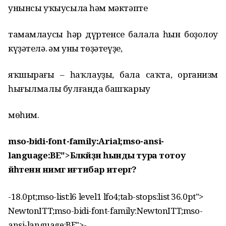
унынсы уҡыусыла һәм мәктәпте
тамамлаусы һәр дүртенсе балала һын боҙолоу
күҙәтелә. Һәм уны төҙәтеүҙе,
яҡшырағы – һаҡлауҙы, бала саҡта, организм
һығылмалы булғанда башҡарыу
мөһим.
mso-bidi-font-family:Arial;mso-ansi-
language:BE">Бәләкәйҙән һынды тура тотоу
йәһәтенән нимәгә иғтибар итергә?
-18.0pt;mso-list:l6 level1 lfo4;tab-stops:list 36.0pt">
NewtonITT;mso-bidi-font-family:NewtonITT;mso-
ansi-language:BE">
-