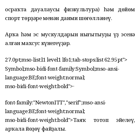
осраҡта дауалаусы физкультура) һәм дөйөм
спорт төрҙәре менән даими шөғөлләнеү.
Арҡа һәм эс мускулдарын нығытыуҙы үҙ эсенә
алған махсус күнегеүҙәр.
27.0pt;mso-list:l1 level1 lfo1;tab-stops:list 62.95pt">
Symbol;mso-bidi-font-family:Symbol;mso-ansi-
language:BE;font-weight:normal;
mso-bidi-font-weight:bold">
·
font-family:"NewtonITT","serif";mso-ansi-
language:BE;font-weight:normal;
mso-bidi-font-weight:bold">Таяҡ тотоп эйелеү,
арҡала йөҙөү файҙалы.