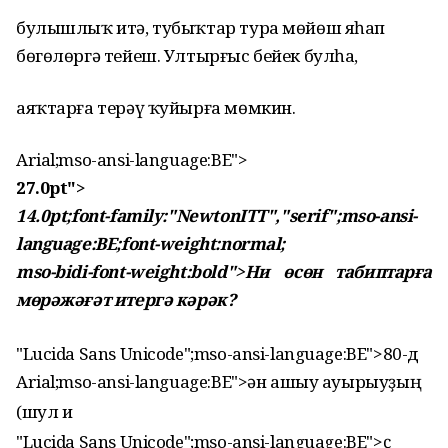
булышлыҡ итә, тубыҡтар тура мөйөш яһап
бөгөлөргә тейеш. Ултырғыс бейек булһа,
аяҡтарға терәү ҡуйырға мөмкин.
Arial;mso-ansi-language:BE">
27.0pt">
14.0pt;font-family:"NewtonITT","serif";mso-ansi-
language:BE;font-weight:normal;
mso-bidi-font-weight:bold">Ни өсөн табиптарға
мөрәжәғәт итергә кәрәк?
"Lucida Sans Unicode";mso-ansi-language:BE">80-д
Arial;mso-ansi-language:BE">ән ашыу ауырыуҙың
(шул и
"Lucida Sans Unicode";mso-ansi-language:BE">ҫ