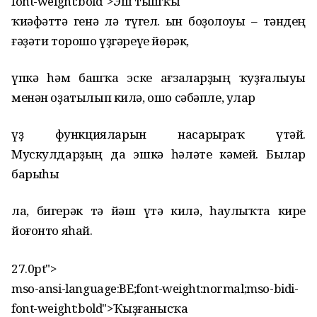
font-weight:bold">Эш тышҡы
ҡиәфәттә генә лә түгел. Һын боҙолоуы – тәндең
ғәҙәти торошо үҙгәреүе йөрәк,
үпкә һәм башҡа эске ағзаларҙың ҡуҙғалыуы
менән оҙатылып килә, ошо сәбәпле, улар
үҙ функцияларын насарыраҡ үтәй.
Мускулдарҙың да эшкә һәләте кәмей. Былар
барыһы
ла, бигерәк тә йәш үтә килә, һаулыҡта кире
йоғонто яһай.
27.0pt">
mso-ansi-language:BE;font-weight:normal;mso-bidi-
font-weight:bold">Ҡыҙғанысҡа