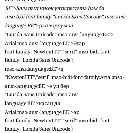
BE">Баланың нисек ултырыуына һәм ба
mso-bidi-font-family:"Lucida Sans Unicode";mso-ansi-
language:BE">ҫып тороуына.
"Lucida Sans Unicode";mso-ansi-language:BE">
Arial;mso-ansi-language:BE">Әгәр
font-family:"NewtonITT","serif";mso-bidi-font-
family:"Lucida Sans Unicode";
mso-ansi-language:BE">ҙ
"NewtonITT","serif";mso-bidi-font-family:Arial;mso-
ansi-language:BE">ә ул бер
"Lucida Sans Unicode";mso-ansi-
language:BE">ҡасан да
Arial;mso-ansi-language:BE">ар
font-family:"NewtonITT","serif";mso-bidi-font-
family:"Lucida Sans Unicode";