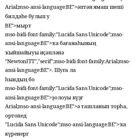
Arial;mso-ansi-language:BE">әптән ямаш шеш)
билдәһе булып у
BE">мырт
mso-bidi-font-family:"Lucida Sans Unicode";mso-
ansi-language:BE">ҡа бағанаһының
ҡыйшайыуы иҫәпләнә
"NewtonITT","serif";mso-bidi-font-family:Arial;mso-
ansi-language:BE">. Шуға ла
һындың бо
mso-bidi-font-family:"Lucida Sans Unicode";mso-
ansi-language:BE">ҙолоуы күҙг
Arial;mso-ansi-language:BE">ә ташланып торһа,
ортопед
"Lucida Sans Unicode";mso-ansi-language:BE">ҡа
күренерг