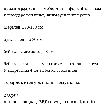
параметрҙарына мебелдең формаһы һәм
үлсәмдәре тап килеү-килмәүен тикшерегеҙ.
Мәҫәлән, 170-
180 см
буйлы кешегә
80 см
бейеклектәге өҫтәл,
48 см
бейеклегендәге ултырғыс талап ителә.
Ултырғысты 4 см-ға өҫтәл эсенә инеп
торорлоҡ итеп урынлаштырыу яҡшы.
27.0pt">
mso-ansi-language:BE;font-weight:normal;mso-bidi-