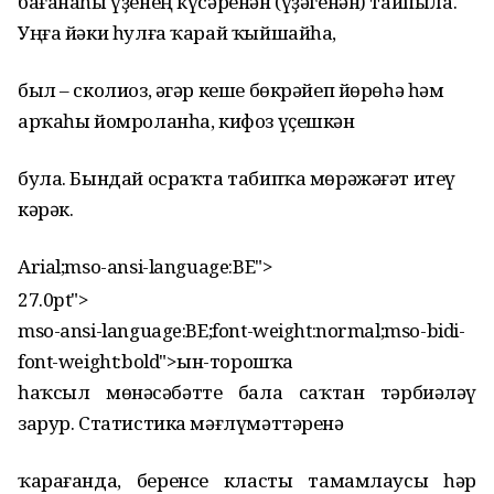
бағанаһы үҙенең күсәренән (үҙәгенән) тайпыла.
Уңға йәки һулға ҡарай ҡыйшайһа,
был – сколиоз, әгәр кеше бөкрәйеп йөрөһә һәм
арҡаһы йомроланһа, кифоз үҫешкән
була. Бындай осраҡта табипҡа мөрәжәғәт итеү
кәрәк.
Arial;mso-ansi-language:BE">
27.0pt">
mso-ansi-language:BE;font-weight:normal;mso-bidi-
font-weight:bold">Һын-торошҡа
һаҡсыл мөнәсәбәтте бала саҡтан тәрбиәләү
зарур. Статистика мәғлүмәттәренә
ҡарағанда, беренсе класты тамамлаусы һәр