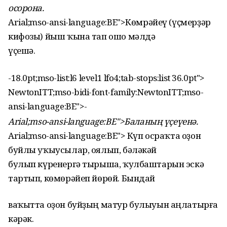
осорона.
Arial;mso-ansi-language:BE">Көмрәйеү (үҫмерҙәр
кифозы) йыш ҡына тап ошо мәлдә
үҫешә.
-18.0pt;mso-list:l6 level1 lfo4;tab-stops:list 36.0pt">
NewtonITT;mso-bidi-font-family:NewtonITT;mso-
ansi-language:BE">
-
Arial;mso-ansi-language:BE">Баланың үҫеүенә.
Arial;mso-ansi-language:BE"> Күп осраҡта оҙон
буйлы уҡыусылар, оялып, бәләкәй
булып күренергә тырыша, ҡулбаштарын эскә
тартып, көмөрәйеп йөрөй. Бындай
ваҡытта оҙон буйҙың матур булыуын аңлатырға
кәрәк.