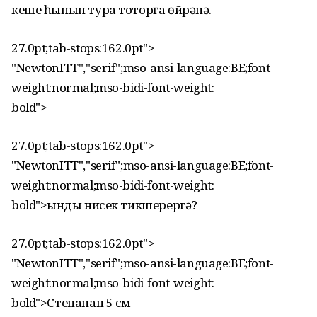
кеше һынын тура тоторға өйрәнә.
27.0pt;tab-stops:162.0pt">
"NewtonITT","serif";mso-ansi-language:BE;font-
weight:normal;mso-bidi-font-weight:
bold">
27.0pt;tab-stops:162.0pt">
"NewtonITT","serif";mso-ansi-language:BE;font-
weight:normal;mso-bidi-font-weight:
bold">Һынды нисек тикшерергә?
27.0pt;tab-stops:162.0pt">
"NewtonITT","serif";mso-ansi-language:BE;font-
weight:normal;mso-bidi-font-weight:
bold">Стенанан
5 см