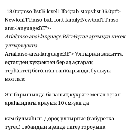
-18.0pt;mso-list:l6 level1 lfo4;tab-stops:list 36.0pt">
NewtonITT;mso-bidi-font-family:NewtonITT;mso-
ansi-language:BE">
-
Arial;mso-ansi-language:BE">Өҫтәл артында нисек
ултырыуына.
Arial;mso-ansi-language:BE"> Ултырған ваҡытта
өҫтәлдең күкрәктән бер аҙ аҫтараҡ,
терһәктең бөгөлгән тапҡырында, булыуы
мотлаҡ.
Эш барышында баланың күкрәге менән өҫтәл
араһындағы арауыҡ 10 см-ҙан да
кәм булмаһын. Дөрөҫ ултырғыс (табуретка
түгел) табандың иҙәндә тигеҙ тороуына