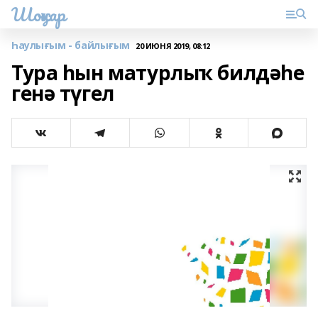
Шоңҡар
Һаулығым - байлығым
20 ИЮНЯ 2019, 08:12
Тура һын матурлыҡ билдәһе
генә түгел