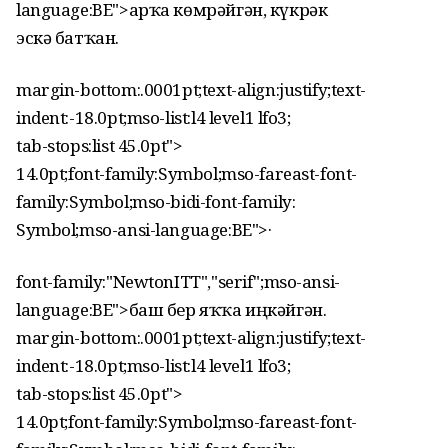
language:BE">арҡа көмрәйгән, күкрәк
эскә батҡан.
margin-bottom:.0001pt;text-align:justify;text-
indent:-18.0pt;mso-list:l4 level1 lfo3;
tab-stops:list 45.0pt">
14.0pt;font-family:Symbol;mso-fareast-font-
family:Symbol;mso-bidi-font-family:
Symbol;mso-ansi-language:BE">
·
font-family:"NewtonITT","serif";mso-ansi-
language:BE">баш бер яҡҡа иңкәйгән.
margin-bottom:.0001pt;text-align:justify;text-
indent:-18.0pt;mso-list:l4 level1 lfo3;
tab-stops:list 45.0pt">
14.0pt;font-family:Symbol;mso-fareast-font-