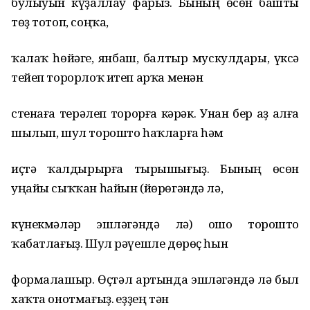
булыуын күҙаллау фарыз. Бының өсөн башты
төҙ тотоп, соңҡа,
ҡалаҡ һөйәге, янбаш, балтыр мускулдары, үксә
тейеп торорлоҡ итеп арҡа менән
стенаға терәлеп торорға кәрәк. Унан бер аҙ алға
шылып, шул торошто һаҡларға һәм
иҫтә ҡалдырырға тырышығыҙ. Бының өсөн
уңайы сыҡҡан һайын (йөрөгәндә лә,
күнекмәләр эшләгәндә лә) ошо торошто
ҡабатлағыҙ. Шул рәүешле дөрөҫ һын
формалашыр. Өҫтәл артында эшләгәндә лә был
хаҡта онотмағыҙ. Һеҙҙең тән