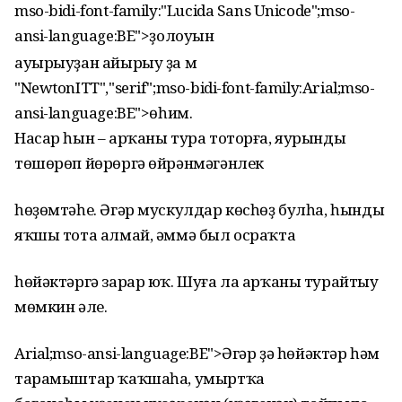
mso-bidi-font-family:"Lucida Sans Unicode";mso-
ansi-language:BE">ҙолоуын
ауырыуҙан айырыу ҙа м
"NewtonITT","serif";mso-bidi-font-family:Arial;mso-
ansi-language:BE">өһим.
Насар һын – арҡаны тура тоторға, яурынды
төшөрөп йөрөргә өйрәнмәгәнлек
һөҙөмтәһе. Әгәр мускулдар көсһөҙ булһа, һынды
яҡшы тота алмай, әммә был осраҡта
һөйәктәргә зарар юҡ. Шуға ла арҡаны турайтыу
мөмкин әле.
Arial;mso-ansi-language:BE">Әгәр ҙә һөйәктәр һәм
тарамыштар ҡаҡшаһа, умыртҡа