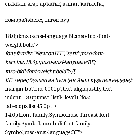
сыҡҡан; әгәр арҡағыҙ алдан ҡағылһа,
көмөрәйәһегеҙ тигән һүҙ.
18.0pt;mso-ansi-language:BE;mso-bidi-font-
weight:bold">
font-family:"NewtonITT","serif";mso-font-
kerning:18.0pt;mso-ansi-language:BE;
mso-bidi-font-weight:bold">Д
BE">өрөҫ булмаған һын (иң йыш күҙәтелгәндәре):
margin-bottom:.0001pt;text-align:justify;text-
indent:-18.0pt;mso-list:l4 level1 lfo3;
tab-stops:list 45.0pt">
14.0pt;font-family:Symbol;mso-fareast-font-
family:Symbol;mso-bidi-font-family:
Symbol;mso-ansi-language:BE">
·