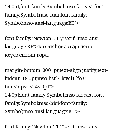
14.0pt;font-family:Symbol;mso-fareast-font-
family:Symbol;mso-bidi-font-family:
Symbol;mso-ansi-language:BE">
·
font-family:"NewtonITT","serif";mso-ansi-
language:BE">ҡалаҡ һөйәктәре ҡанат
кеүек сығып тора.
margin-bottom:.0001pt;text-align:justify;text-
indent:-18.0pt;mso-list:l4 level1 lfo3;
tab-stops:list 45.0pt">
14.0pt;font-family:Symbol;mso-fareast-font-
family:Symbol;mso-bidi-font-family:
Symbol;mso-ansi-language:BE">
·
font-family:"NewtonITT","serif";mso-ansi-