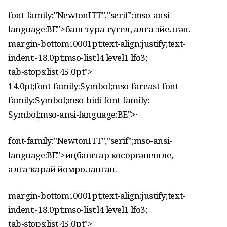
font-family:"NewtonITT","serif";mso-ansi-
language:BE">баш тура түгел, алға эйелгән.
margin-bottom:.0001pt;text-align:justify;text-
indent:-18.0pt;mso-list:l4 level1 lfo3;
tab-stops:list 45.0pt">
14.0pt;font-family:Symbol;mso-fareast-font-
family:Symbol;mso-bidi-font-family:
Symbol;mso-ansi-language:BE">
·
font-family:"NewtonITT","serif";mso-ansi-
language:BE">иңбаштар көсөргәнешле,
алға ҡарай йомроланған.
margin-bottom:.0001pt;text-align:justify;text-
indent:-18.0pt;mso-list:l4 level1 lfo3;
tab-stops:list 45.0pt">