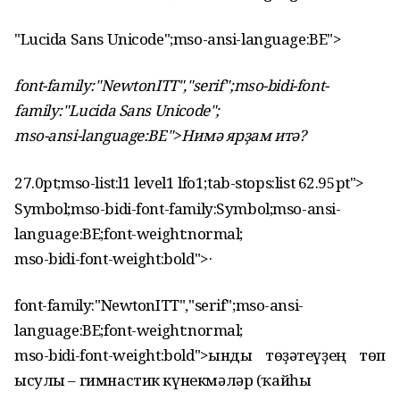
"Lucida Sans Unicode";mso-ansi-language:BE">
font-family:"NewtonITT","serif";mso-bidi-font-
family:"Lucida Sans Unicode";
mso-ansi-language:BE">Нимә ярҙам итә?
27.0pt;mso-list:l1 level1 lfo1;tab-stops:list 62.95pt">
Symbol;mso-bidi-font-family:Symbol;mso-ansi-
language:BE;font-weight:normal;
mso-bidi-font-weight:bold">
·
font-family:"NewtonITT","serif";mso-ansi-
language:BE;font-weight:normal;
mso-bidi-font-weight:bold">Һынды төҙәтеүҙең төп
ысулы – гимнастик күнекмәләр (ҡайһы