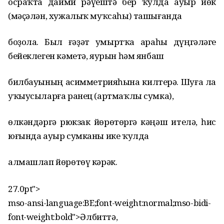
осраҡта даими рәүештә бер ҡулда ауыр йөк
(мәҫәлән, хужалыҡ муҡсаһы) ташығанда
боҙола. Был ғәҙәт умыртҡа араһы дүңгәләге
бейеклеген кәметә, яурын һәм янбаш
билбауының асимметрияһына килтерә. Шуға ла
уҡыусыларға ранец (артмаҡлы сумка),
өлкәндәргә рюкзак йөрөтөргә кәңәш ителә, һис
юғында ауыр сумканы ике ҡулда
алмашлап йөрөтөү кәрәк.
27.0pt">
mso-ansi-language:BE;font-weight:normal;mso-bidi-
font-weight:bold">Әлбиттә,