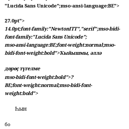
"Lucida Sans Unicode";mso-ansi-language:BE">
27.0pt">
14.0pt;font-family:"NewtonITT","serif";mso-bidi-
font-family:"Lucida Sans Unicode";
mso-ansi-language:BE;font-weight:normal;mso-
bidi-font-weight:bold">Ҡыйышмы, әллә
дөрөҫ түгелме
mso-bidi-font-weight:bold">?
BE;font-weight:normal;mso-bidi-font-
weight:bold">
Һын
бо