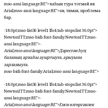
mso-ansi-language:BE">ҡаһын тура тотмай ик
Arial;mso-ansi-language:BE">ән, тимәк, проблема
бар.
-18.0pt;mso-list:l6 level1 lfo4;tab-stops:list 36.0pt">
NewtonITT;mso-bidi-font-family:NewtonITT;mso-
ansi-language:BE">
-
Arial;mso-ansi-language:BE">Дәрестән һуң
баланың арҡаһы ауыртыуға, арыуына
зарланыуға.
mso-bidi-font-family:Arial;mso-ansi-language:BE">
-18.0pt;mso-list:l6 level1 lfo4;tab-stops:list 36.0pt">
NewtonITT;mso-bidi-font-family:NewtonITT;mso-
ansi-language:BE">
-
Arial;mso-ansi-language:BE">Енси өлгөргәнлек