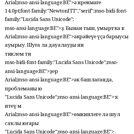
Arial;mso-ansi-language:BE">ә иренмәге
14.0pt;font-family:"NewtonITT","serif";mso-bidi-font-
family:"Lucida Sans Unicode";
mso-ansi-language:BE">ҙ. Бынан тыш, умыртҡа к
Arial;mso-ansi-language:BE">әкрәйеүе үҫә барыусы
ауырыу. Шуға ла дауалауҙы ни
тиклем ти
mso-bidi-font-family:"Lucida Sans Unicode";mso-
ansi-language:BE">ҙер
Arial;mso-ansi-language:BE">әк башлағанда,
проблеманы ю
"Lucida Sans Unicode";mso-ansi-language:BE">ҡ
итеү м
Arial;mso-ansi-language:BE">өмкинлеге лә шул
саҡлы юғары
"Lucida Sans Unicode";mso-ansi-language:BE">.