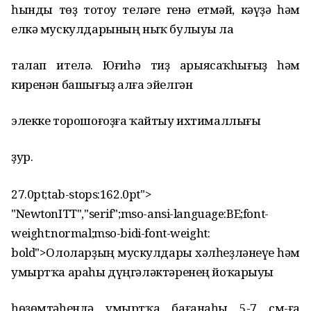
һынды төҙ тотоу теләге генә етмәй, кәүҙә һәм
елкә мускулдарының ныҡ булыуы ла
талап ителә. Юғиһә тиҙ арыясаҡһығыҙ һәм
киренән башығыҙ алға эйелгән
элекке торошоғоҙға ҡайтыу ихтималлығы
ҙур.
27.0pt;tab-stops:162.0pt">
"NewtonITT","serif";mso-ansi-language:BE;font-
weight:normal;mso-bidi-font-weight:
bold">Ололарҙың мускулдары хәлһеҙләнеүе һәм
умыртҡа араһы дүңгәләктәренең йоҡарыуы
һөҙөмтәһендә умыртҡа бағанаһы 5-7 см-ға