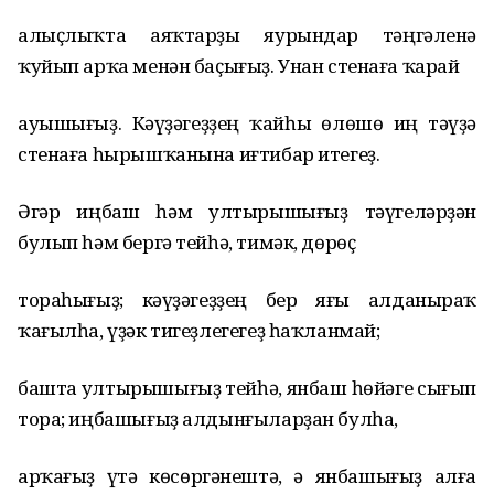
алыҫлыҡта аяҡтарҙы яурындар тәңгәленә
ҡуйып арҡа менән баҫығыҙ. Унан стенаға ҡарай
ауышығыҙ. Кәүҙәгеҙҙең ҡайһы өлөшө иң тәүҙә
стенаға һырышҡанына иғтибар итегеҙ.
Әгәр иңбаш һәм ултырышығыҙ тәүгеләрҙән
булып һәм бергә тейһә, тимәк, дөрөҫ
тораһығыҙ; кәүҙәгеҙҙең бер яғы алданыраҡ
ҡағылһа, үҙәк тигеҙлегегеҙ һаҡланмай;
башта ултырышығыҙ тейһә, янбаш һөйәге сығып
тора; иңбашығыҙ алдынғыларҙан булһа,
арҡағыҙ үтә көсөргәнештә, ә янбашығыҙ алға