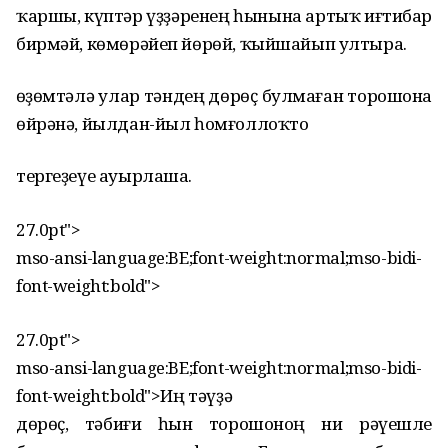
ҡаршы, күптәр үҙҙәренең һынына артыҡ иғтибар
бирмәй, көмөрәйеп йөрөй, ҡыйшайып ултыра.
Һөҙөмтәлә улар тәндең дөрөҫ булмаған торошона
өйрәнә, йылдан-йыл һомғоллоҡто
тергеҙеүе ауырлаша.
27.0pt">
mso-ansi-language:BE;font-weight:normal;mso-bidi-
font-weight:bold">
27.0pt">
mso-ansi-language:BE;font-weight:normal;mso-bidi-
font-weight:bold">Иң тәүҙә
дөрөҫ, тәбиғи һын торошоноң ни рәүешле