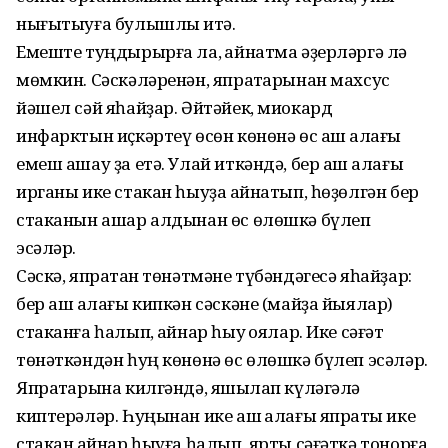
нығытыуға булышлыҡ итә.
Емеште туңдырырға ла, ҡайнатма әҙерләргә лә
мөмкин. Сәскәләренән, япраҡтарынан махсус
йәшел сәй яһайҙар. Әйтәйек, миокард
инфарктын иҫкәртеү өсөн көнөнә өс аш ҡалағы
емеш ашау ҙа етә. Улай иткәндә, бер аш ҡалағы
ирганы ике стакан һыуҙа ҡайнатып, һөҙөлгән бер
стаканын ашар алдынан өс өлөшкә бүлеп
эсәләр.
Сәскә, япраҡтан төнәтмәне түбәндәгесә яһайҙар:
бер аш ҡалағы кипкән сәскәне (майҙа йыялар)
стаканға һалып, ҡайнар һыу ҡоялар. Ике сәғәт
төнәткәндән һуң көнөнә өс өлөшкә бүлеп эсәләр.
Япраҡтарына килгәндә, яҡшылап күләгәлә
киптерәләр. Һуңынан ике аш ҡалағы япраҡты ике
стакан ҡайнар һыуға һалып, ярты сәғәткә тонорға