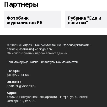
Партнеры
Фотобанк
Рубрика "Еда и
журналистов РБ
напитки"
© 2026 «Шоңҡар» - Башҡортостан йәштәренәң ижтимағи-
сәйәси, әҙәби-нәфис журналы
Об использовании персональных данных
Баш мөхәррир: Айгиз Ғиззәт улы Баймөхәмәтов
Телефон
(347)272-61-64
Эл. почта
Shonkar@yandex.ru
Адрес
450079, Республика Башкортостан, г. Уфа, ул. 50 летия
Октября, 13, каб. 910