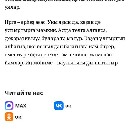
ҡуялар.
Ирга – әрһеҙ ағас. Уны яҙын да, көҙөн дә
ултыртырға мөмкин. Алда телгә алғанса,
декоратив ҡыуаҡ булараҡ та матур. Көҙөн ултыртып
ҡалһағыҙ, ике-өс йылдан баҡсағыҙға йәм бирер,
емештәре өҫтәлегеҙҙе тәмле ҡайнатма менән
йәмләр. Иң мөһиме – һаулығығыҙҙы нығытыр.
Читайте нас