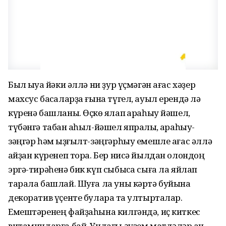
Был ҡыуаҡ йәки әллә ни ҙур үҫмәгән ағас хәҙер
махсус баҡсаларҙа ғына түгел, ауыл ерендә лә
күренә башланы. Өҫкө яҡлап ҡараһыу йәшел,
түбәнгә табан аҡһыл-йәшел япраҡлы, ҡараһыу-
зәңгәр һәм ҡыҙғылт-зәңгәрһыу емешле ағас әллә
ҡайҙан күренеп тора. Бер нисә йылдан олондоң
эргә-тирәһенә бик күп сыбыҡса сыға ла яйлап
тарала башлай. Шуға ла уны кәртә буйына
декоратив үҫенте булараҡ та ултырталар.
Емештәренең файҙаһына килгәндә, иҫ киткес
витамин­дарға бай. Ундағы әүҙем матдәләр ҡан