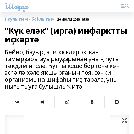
Шоңҡар
Һаулығым - байлығым
20 ИЮЛЯ 2020, 16:30
“Күк еләк” (ирга) инфарктты
иҫкәртә
Бөйөр, бауыр, атеросклероз, ҡан
тамырҙары ауырыуҙарынан уның һуты
тәҡдим ителә. Һутты кеше бер генә көн
эсһә лә хәле яҡшырғанын тоя, сөнки
организмына шифаһы тиҙ тарала, уны
нығытыуға булышлыҡ итә.