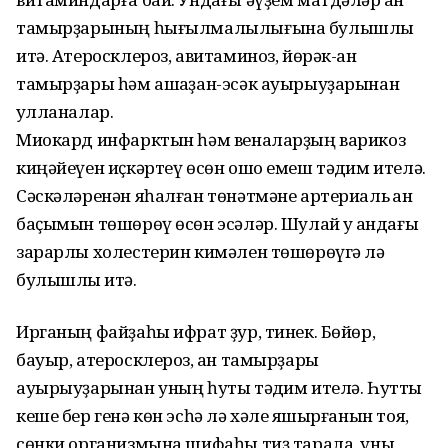
тамырҙарының һығылмалылы­ғына булышлыҡ
итә. Атеросклероз, авитаминоз, йөрәк-ҡан
тамырҙары һәм ашҡаҙан-эсәк ауырыуҙарынан
ҡулланалар.
Миокард инфарктын һәм веналарҙың варикоз
киңәйеүен иҫкәртеү өсөн ошо емеш тәҡдим ителә.
Сәскәләренән яһалған төнәтмәне артериаль ҡан
баҫымын төшөрөү өсөн эсәләр. Шулай уҡ ҡандағы
зарарлы холестерин кимәлен төшөрөүгә лә
булышлыҡ итә.
Ирганың файҙаһы ифрат ҙур, тинек. Бөйөр,
бауыр, атеросклероз, ҡан тамырҙары
ауырыуҙарынан уның һуты тәҡдим ителә. Һутты
кеше бер генә көн эсһә лә хәле яҡшырғанын тоя,
сөнки организмына шифаһы тиҙ тарала, уны