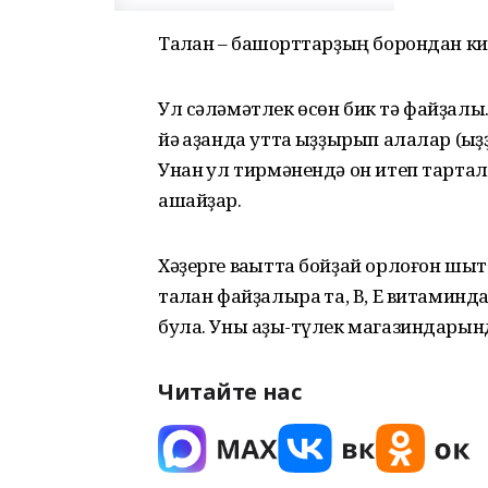
Талҡан – башҡорттарҙың борондан к
Ул сәләмәтлек өсөн бик тә файҙалы.
йә ҡаҙанда утта ҡыҙҙырып алалар (ҡы
Унан ҡул тирмәнендә он итеп тартал
ашайҙар.
Хәҙерге ваҡытта бойҙай орлоғон ш
талҡан файҙалыраҡ та, В, Е витамин
була. Уны аҙыҡ-түлек магазиндары
Читайте нас