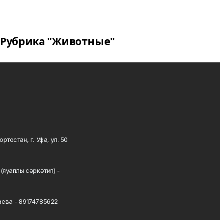
Рубрика "Животные"
тостан, г. Уфа, ул. 50
0
(яуаплы сәркәтип) -
ева - 89174785622