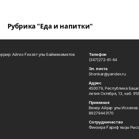
Рубрика "Еда и напитки"
ррир: Айгиз Ғиззәт улы Баймөхәмәтов
Телефон
(347)272-61-64
Эл. почта
Shonkar@yandex.ru
Адрес
450079, Республика Башкор
летия Октября, 13, каб. 91
Приемная
Венер Айҙар улы Исхаҡов 
89279443170
Сотрудничество
Финзира Ғариф ҡыҙы Рыса