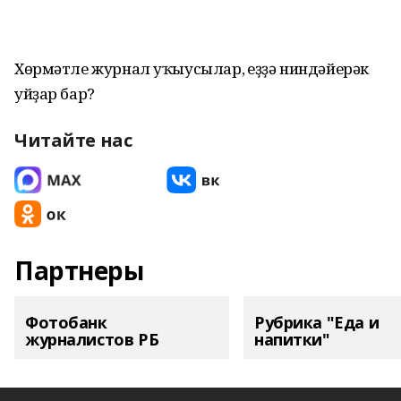
Хөрмәтле журнал уҡыусылар, һеҙҙә ниндәйерәк
уйҙар бар?
Читайте нас
Партнеры
Фотобанк
Рубрика "Еда и
журналистов РБ
напитки"