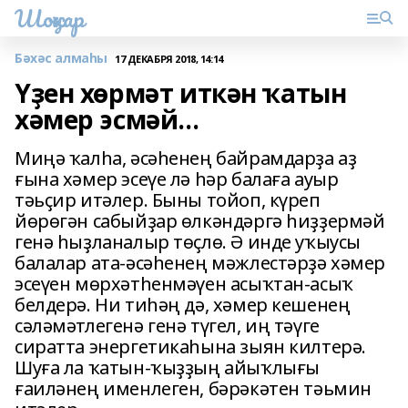
Шоңҡар
Бәхәс алмаһы
17 ДЕКАБРЯ 2018, 14:14
Үҙен хөрмәт иткән ҡатын
хәмер эсмәй…
Миңә ҡалһа, әсәһенең байрамдарҙа аҙ
ғына хәмер эсеүе лә һәр балаға ауыр
тәьҫир итәлер. Быны тойоп, күреп
йөрөгән сабыйҙар өлкәндәргә һиҙҙермәй
генә һыҙланалыр төҫлө. Ә инде уҡыусы
балалар ата-әсәһенең мәжлестәрҙә хәмер
эсеүен мөрхәтһенмәүен асыҡтан-асыҡ
белдерә. Ни тиһәң дә, хәмер кешенең
сәләмәтлегенә генә түгел, иң тәүге
сиратта энергетикаһына зыян килтерә.
Шуға ла ҡатын-ҡыҙҙың айыҡлығы
ғаиләнең именлеген, бәрәкәтен тәьмин