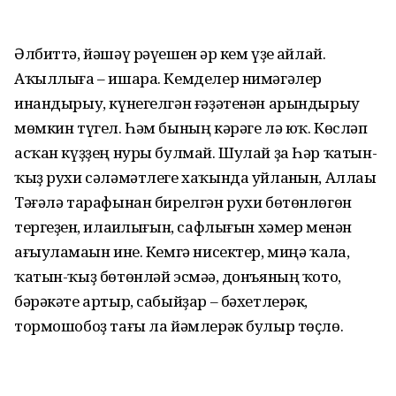
Әлбиттә, йәшәү рәүешен һәр кем үҙе һайлай.
Аҡыллыға – ишара. Кемделер нимәгәлер
инандырыу, күнегелгән ғәҙәтенән арындырыу
мөмкин түгел. Һәм бының кәрәге лә юҡ. Көсләп
асҡан күҙҙең нуры булмай. Шулай ҙа Һәр ҡатын-
ҡыҙ рухи сәләмәтлеге хаҡында уйланһын, Аллаһы
Тәғәлә тарафынан бирелгән рухи бөтөнлөгөн
тергеҙһен, илаһилығын, сафлығын хәмер менән
ағыуламаһын ине. Кемгә нисектер, миңә ҡалһа,
ҡатын-ҡыҙ бөтөнләй эсмәһә, донъяның ҡото,
бәрәкәте артыр, сабыйҙар ‒ бәхетлерәк,
тормошобоҙ тағы ла йәмлерәк булыр төҫлө.