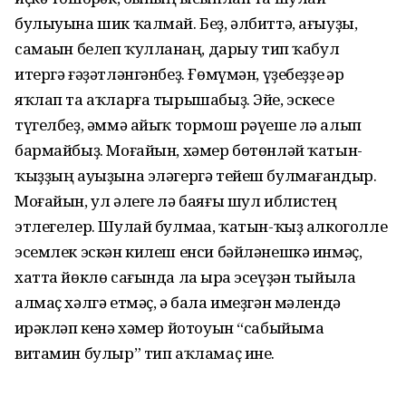
булыуына шик ҡалмай. Беҙ, әлбиттә, ағыуҙы,
самаһын белеп ҡулланһаң, дарыу тип ҡабул
итергә ғәҙәтләнгәнбеҙ. Ғөмүмән, үҙебеҙҙе һәр
яҡлап та аҡларға тырышабыҙ. Эйе, эскесе
түгелбеҙ, әммә айыҡ тормош рәүеше лә алып
бармайбыҙ. Моғайын, хәмер бөтөнләй ҡатын-
ҡыҙҙың ауыҙына эләгергә тейеш булмағандыр.
Моғайын, ул әлеге лә баяғы шул иблистең
этлегелер. Шулай булмаһа, ҡатын-ҡыҙ алкоголле
эсемлек эскән килеш енси бәйләнешкә инмәҫ,
хатта йөклө сағында ла һыра эсеүҙән тыйыла
алмаҫ хәлгә етмәҫ, ә бала имеҙгән мәлендә
һирәкләп кенә хәмер йотоуын “сабыйыма
витамин булыр” тип аҡламаҫ ине.