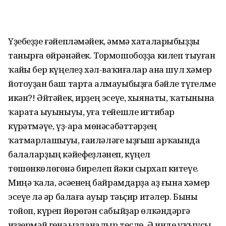
Үҙебеҙҙе ғәйепләмәйек, әммә хаталарыбыҙҙы
танырға өйрәнәйек. Тормошобоҙҙа килеп тыуған
ҡайһы бер күңелһеҙ хәл-ваҡиғалар ана шул хәмер
йотоуҙан баш тарта алмауыбыҙға бәйле түгелме
икән?! Әйтәйек, ирҙең эсеүе, хыянаты, ҡатынына
ҡарата һыуыныуы, уға тейешле иғтибар
күрһәтмәүе, үҙ-ара мөнәсәбәттәрҙең
ҡатмарлашыуы, ғаиләләге ыҙғыш арҡаһында
балаларҙың кәйефһеҙләнеп, күңел
төшөнкөлөгөнә бирелеп йәки сырхап китеүе.
Миңә ҡалһа, әсәһенең байрамдарҙа аҙ ғына хәмер
эсеүе лә һәр балаға ауыр тәьҫир итәлер. Быны
тойоп, күреп йөрөгән сабыйҙар өлкәндәргә
һиҙҙермәй генә һыҙланалыр төҫлө. Ә инде уҡыусы