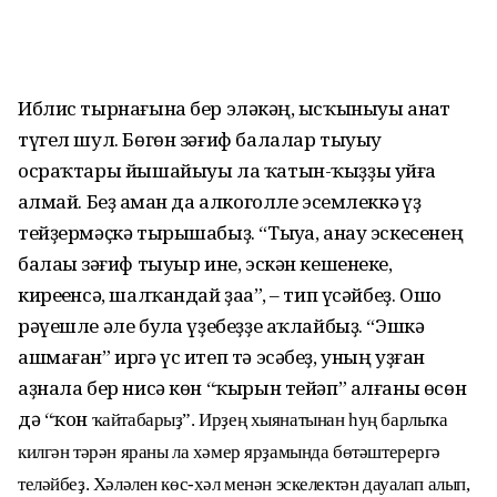
Иблис тырнағына бер эләкһәң, ысҡыныуы анһат
түгел шул. Бөгөн зәғиф балалар тыуыу
осраҡтары йышайыуы ла ҡатын-ҡыҙҙы уйға
һалмай. Беҙ һаман да алкоголле эсемлеккә һүҙ
тейҙермәҫкә тырышабыҙ. “Тыуһа, анау эскесенең
балаһы зәғиф тыуыр ине, эскән кешенеке,
киреһенсә, шалҡандай ҙаһа”, ‒ тип үсәйбеҙ. Ошо
рәүешле әле булһа үҙебеҙҙе аҡлайбыҙ. “Эшкә
ашмаған” иргә үс итеп тә эсәбеҙ, уның уҙған
аҙнала бер нисә көн “ҡырын тейәп” алғаны өсөн
дә “ҡон
ҡайтабарыҙ”. Ирҙең хыянатынан һуң барлыҡа
килгән тәрән яраны ла хәмер ярҙамында бөтәштерергә
теләйбеҙ. Хәләлен көс-хәл менән эскелектән дауалап алып,