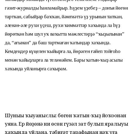
гәзит-журналды һанламайҙыр. Һүҙем үҙебеҙ ‒ донъя йөгөн
тартҡан, сабыйҙар баҡҡан, йәмғиәттә үҙ урынын тапҡан,
әленән-әле рухи үҫеш, рухи ҡиммәттәр хаҡында ла һүҙ
йөрөткән һәм шул уҡ ваҡытта мәжлестәрҙә “ҡыҙылынан”
да, “ағынан” да баш тартмаған ҡатындар хаҡында.
Кемдеңдер күңелен ҡыйырға ла, йөрәген ғәйеп тойғоһо
менән ҡайыҙларға ла теләмәйем. Бары ҡатын-ҡыҙ асылы
хаҡында уйланырға саҡырам.
Шуныһы ҡыуаныслы: бөгөн ҡатын-ҡыҙ йоҡоһонан
уяна. Ер йөҙөнә ни өсөн гүзәл зат булып яралыуы
хаҡында уйлана, тәбиғәт тарафынан нәҡ уға