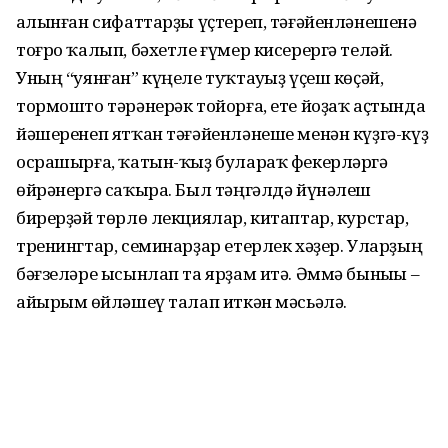
һалынған сифаттарҙы үҫтереп, тәғәйенләнешенә
тоғро ҡалып, бәхетле ғүмер кисерергә теләй.
Уның “уянған” күңеле туҡтауһыҙ үҫеш көҫәй,
тормошто тәрәнерәк тойорға, ете йоҙаҡ аҫтында
йәшеренеп ятҡан тәғәйенләнеше менән күҙгә-күҙ
осрашырға, ҡатын-ҡыҙ булараҡ фекерләргә
өйрәнергә саҡыра. Был тәңгәлдә йүнәлеш
бирерҙәй төрлө лекциялар, китаптар, курстар,
тренингтар, семинарҙар етерлек хәҙер. Уларҙың
бәғзеләре ысынлап та ярҙам итә. Әммә быныһы –
айырым һөйләшеү талап иткән мәсьәлә.