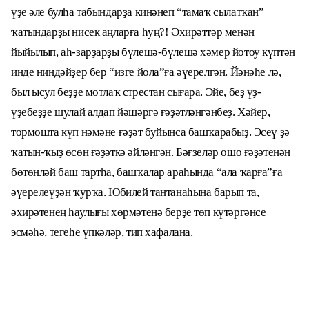
үҙе әле булһа табындарҙа кинәнеп “тамаҡ сылатҡан”
ҡатындарҙы нисек аңларға һуң?! Әхирәттәр менән
йыйылып, аһ-зарҙарҙы бүлешә-бүлешә хәмер йотоу күптән
инде ниндәйҙер бер “изге йола”ға әүерелгән. Йәнәһе лә,
был ысул беҙҙе мотлаҡ стрестан сығара. Эйе, беҙ үҙ-
үҙебеҙҙе шулай алдап йәшәргә ғәҙәтләнгәнбеҙ. Хәйер,
тормошта күп нәмәне ғәҙәт буйынса башҡарабыҙ. Эсеү ҙә
ҡатын-ҡыҙ өсөн ғәҙәткә әйләнгән. Бәғзеләр ошо ғәҙәтенән
бөтөнләй баш тартһа, башҡалар араһында “ала ҡарға”ға
әүерелеүҙән ҡурҡа. Юбилей тантанаһына барып та,
әхирәтенең һаулығы хөрмәтенә берҙе төп күтәргәнсе
эсмәһә, тегеһе үпкәләр, тип хафалана.