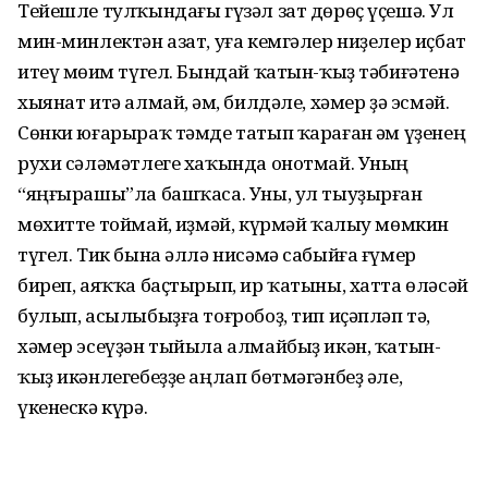
Тейешле тулҡындағы гүзәл зат дөрөҫ үҫешә. Ул
мин-минлектән азат, уға кемгәлер ниҙелер иҫбат
итеү мөһим түгел. Бындай ҡатын-ҡыҙ тәбиғәтенә
хыянат итә алмай, һәм, билдәле, хәмер ҙә эсмәй.
Сөнки юғарыраҡ тәмде татып ҡараған һәм үҙенең
рухи сәләмәтлеге хаҡында онотмай. Уның
“яңғырашы”ла башҡаса. Уны, ул тыуҙырған
мөхитте тоймай, һиҙмәй, күрмәй ҡалыу мөмкин
түгел. Тик бына әллә нисәмә сабыйға ғүмер
биреп, аяҡҡа баҫтырып, ир ҡатыны, хатта өләсәй
булып, асылыбыҙға тоғробоҙ, тип иҫәпләп тә,
хәмер эсеүҙән тыйыла алмайбыҙ икән, ҡатын-
ҡыҙ икәнлегебеҙҙе аңлап бөтмәгәнбеҙ әле,
үкенескә күрә.