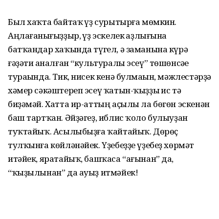
Был хаҡта байтаҡ һүҙ сурытырға мөмкин.
Аңлағанһығыҙҙыр, һүҙ эскелек һаҙлығына
батҡандар хаҡында түгел, ә заманына күрә
ғәҙәти һаналған “культуралы эсеү” төшөнсәһе
тураһында. Тик, нисек кенә булмаһын, мәжлестәрҙә
хәмер сәкәштереп эсеү ҡатын-ҡыҙҙы һис тә
биҙәмәй. Хатта ир-аттың аҫылы ла бөгөн эскенән
баш тартҡан. Әйҙәгеҙ, иблис ҡоло булыуҙан
туҡтайыҡ. Асылыбыҙға ҡайтайыҡ. Дөрөҫ
тулҡынға көйләнәйек. Үҙебеҙҙе үҙебеҙ хөрмәт
итәйек, яратайыҡ, башҡаса “ағынан” да,
“ҡыҙылынан” да ауыҙ итмәйек!