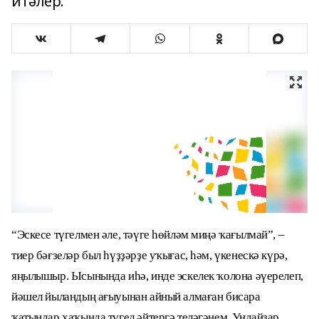
итәлер.
“Эскесе түгелмен әле, тәүге һөйләм миңә ҡағылмай”, ‒
тиер бәғзеләр был һүҙҙәрҙе уҡығас, һәм, үкенескә күрә,
яңылышыр. Ысынында иһә, инде эскелек ҡолона әүерелеп,
йәшел йыландың ағыуынан айный алмаған бисара
ҡатындар хаҡында түгел әйтергә теләгәнем. Ундайҙар