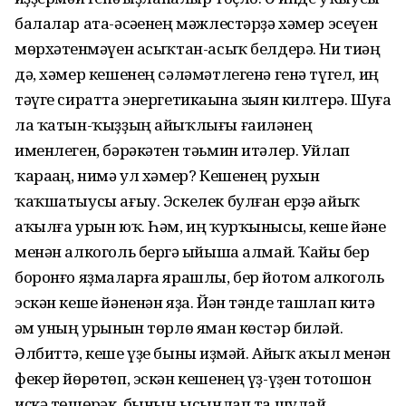
балалар ата-әсәһенең мәжлестәрҙә хәмер эсеүен
мөрхәтһенмәүен асыҡтан-асыҡ белдерә. Ни тиһәң
дә, хәмер кешенең сәләмәтлегенә генә түгел, иң
тәүге сиратта энергетикаһына зыян килтерә. Шуға
ла ҡатын-ҡыҙҙың айыҡлығы ғаиләнең
именлеген, бәрәкәтен тәьмин итәлер. Уйлап
ҡараһаң, нимә ул хәмер? Кешенең рухын
ҡаҡшатыусы ағыу. Эскелек булған ерҙә айыҡ
аҡылға урын юҡ. Һәм, иң ҡурҡынысы, кеше йәне
менән алкоголь бергә һыйыша алмай. Ҡайһы бер
боронғо яҙмаларға ярашлы, бер йотом алкоголь
эскән кеше йәненән яҙа. Йән тәнде ташлап китә
һәм уның урынын төрлө яман көстәр биләй.
Әлбиттә, кеше үҙе быны һиҙмәй. Айыҡ аҡыл менән
фекер йөрөтөп, эскән кешенең үҙ-үҙен тотошон
иҫкә төшөрһәк, бының ысынлап та шулай