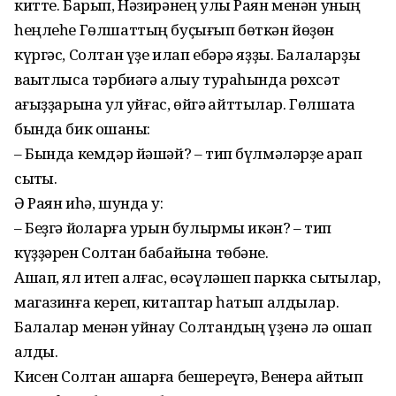
китте. Барып, Нәзирәнең улы Раян менән уның
һеңлеһе Гөлшаттың буҫығып бөткән йөҙөн
күргәс, Солтан үҙе илап ебәрә яҙҙы. Балаларҙы
ваҡытлыса тәрбиәгә алыу тураһында рөхсәт
ҡағыҙҙарына ҡул ҡуйғас, өйгә ҡайттылар. Гөлшатҡа
бында бик оҡшаны:
– Бында кемдәр йәшәй? – тип бүлмәләрҙе ҡарап
сыҡты.
Ә Раян иһә, шунда уҡ:
– Беҙгә йоҡларға урын булырмы икән? – тип
күҙҙәрен Солтан бабайына төбәне.
Ашап, ял итеп алғас, өсәүләшеп паркка сыҡтылар,
магазинға кереп, китаптар һатып алдылар.
Балалар менән уйнау Солтандың үҙенә лә оҡшап
ҡалды.
Кисен Солтан ашарға бешереүгә, Венера ҡайтып