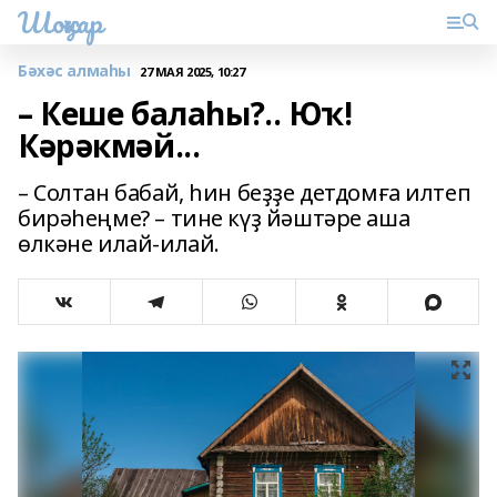
Шоңҡар
Бәхәс алмаһы
27 МАЯ 2025, 10:27
– Кеше балаһы?.. Юҡ!
Кәрәкмәй...
– Солтан бабай, һин беҙҙе детдомға илтеп
бирәһеңме? – тине күҙ йәштәре аша
өлкәне илай-илай.