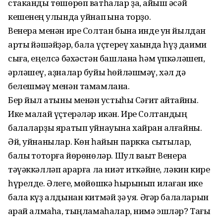
стаканды төшөрөп ватһалар ҙа, ҡайыш әсәй
кешенең ҡулында уйнап ҡына торҙо.
Венера менән ире Солтан бына инде ун йылдан
артыҡ йәшәйҙәр, бала үҫтереү хаҡында һүҙ даими
сыға, еңелсә бәхәстән башлана һәм үпкәләшеп,
әрләшеү, аҙналар буйы һөйләшмәү, хәл дә
белешмәү менән тамамлана.
Бер йыл ҡатыны менән ҡустыһы Сәғит ҡайтҡайны.
Ике малай үҫтерәләр икән. Ире Солтандың
балаларҙы яратып уйнауына хайран ҡалғайны.
Әй, уйнанылар. Көн һайын паркка сыҡтылар,
балыҡ тоторға йөрөнөләр. Шул ваҡыт Венера
тәүәккәлләп ҡарарға ла ниәт иткәйне, ләкин кире
һүрелде. Әлеге, мөйөшкә һырынып илаған ике
бала күҙ алдынан китмәй ҙә ҡуя. Әгәр балаларын
ҡарай алмаһа, тыңламаһалар, нимә эшләр? Тағы