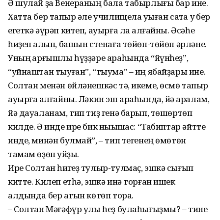
Ә шулай ҙа Венераның бала табырлығы бар ине.
Хатта бер тапҡыр әле училищела уҡыған саҡта уҡ бер
егеткә әүрәп китеп, ауырға ла ҡалғайны. Әсәһе
һиҙеп ҡалып, башын стенаға төйөп-төйөп әрләне.
Уның ҡарғышлы һүҙҙәре араһында “йүнһеҙ”,
“уйнаштан тыуған”, “тыума” – иң ябайҙары ине.
Солтан менән өйләнешкәс тә, икеме, өсмө тапҡыр
ауырға ҡалғайны. Ләкин эш араһында, йә ҡаралам,
йә дауаланам, тип тиҙ генә барып, төшөртөп
килде. Ә инде ире бик ныҡышҡас: “Табиптар әйтте
инде, минән булмай”, – тип тегенең өмөтөн
тамам өҙөп ҡуйҙы.
Ире Солтан һигеҙ тулыр-тулмаҫ, эшкә сығып
китте. Килеп етһә, эшкә инә торған ишек
алдында бер ҡатын көтөп тора.
– Солтан Мәғәфүр улы һеҙ булаһығыҙмы? – тине