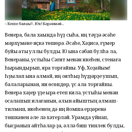
– Кеше балаһы?.. Юҡ! Кәрәкмәй...
Венера, бала хаҡында һүҙ сыҡһа, иң тәүҙә әсәһе
мәрхүмәне иҫкә төшөрә. Әсәһе, Хәҙисә, ғүмер
буйы ҡаты ҡуллы булды. Юҡ ҡына сәбәп булһа ла,
Венераны, ҡустыһы Сәғит менән икеһен, стенаға
һырындырып, яра торғайны. Уф, Хоҙайым!
Һуҡҡылап ҡына ҡалмай, иң оятһыҙ һүҙҙәрҙе ҡушып,
балаларынан, ни өсөндөр, үс ала торғайны.
Венера хәҙер үҙе ҡырҡҡа етеп килә, ҡустыһы менән
ҡосаҡлашып илағанын, ҡалын ҡайыштың алмаш-
тилмәш, икеһенең дә иң йомшаҡ ерҙәренә
төшкәнен әле лә хәтерләй. Урамда уйнап,
бысранып ҡайтһалар ҙа, әллә биш тинлек булды,