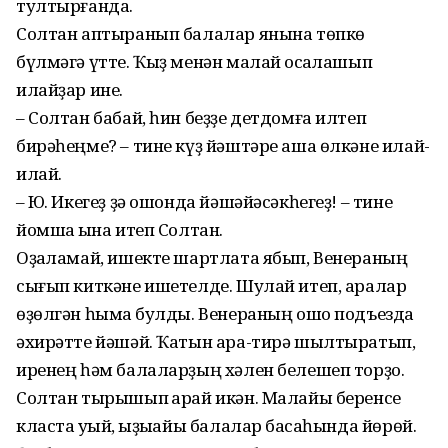
тултырғанда.
Солтан аптыранып балалар янына төпкө
бүлмәгә үтте. Ҡыҙ менән малай ҡосаҡлашып
илайҙар ине.
– Солтан бабай, һин беҙҙе детдомға илтеп
бирәһеңме? – тине күҙ йәштәре аша өлкәне илай-
илай.
– Юҡ. Икегеҙ ҙә ошонда йәшәйәсәкһегеҙ! – тине
йомшаҡ ҡына итеп Солтан.
Оҙаҡламай, ишекте шартлата ябып, Венераның
сығып киткәне ишетелде. Шулай итеп, аралар
өҙөлгән һымаҡ булды. Венераның ошо подъезда
әхирәтте йәшәй. Ҡатын ара-тирә шылтыратып,
иренең һәм балаларҙың хәлен белешеп торҙо.
Солтан тырышып ҡарай икән. Малайы беренсе
класта уҡый, ҡыҙыҡайы балалар баҡсаһында йөрөй.