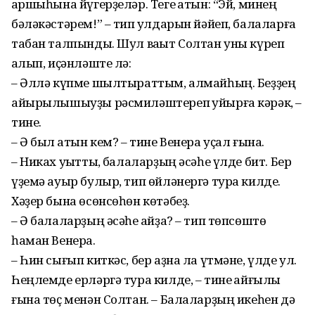
ҡаршыһына йүгерҙеләр. Теге ҡатын: “Эй, минең
бәләкәстәрем!” – тип ҡулдарын йәйеп, балаларға
табан талпынды. Шул ваҡыт Солтан уны күреп
ҡалып, иҫәнләште лә:
– Әллә күпме шылтыраттым, алмайһың. Беҙҙең
айырылышыуҙы рәсмиләштереп ҡуйырға кәрәк, –
тине.
– Ә был ҡатын кем? – тине Венера уҫал ғына.
– Никах уҡыттыҡ, балаларҙың әсәһе үлде бит. Бер
үҙемә ауыр булыр, тип өйләнергә тура килде.
Хәҙер бына өсөнсөһөн көтәбеҙ.
– Ә балаларҙың әсәһе ҡайҙа? – тип төпсөштө
һаман Венера.
– Һин сығып киткәс, бер аҙна ла үтмәне, үлде ул.
Һеңлемде ерләргә тура килде, – тине ҡайғылы
ғына төҫ менән Солтан. – Балаларҙың икеһен дә