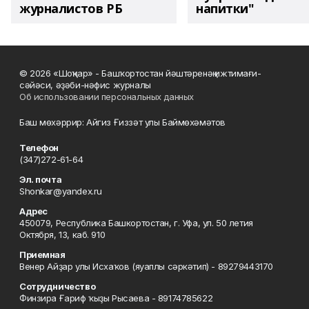
журналистов РБ
напитки"
© 2026 «Шоңҡар» - Башҡортостан йәштәренәң ижтимағи-
сәйәси, әҙәби-нәфис журналы
Об использовании персональных данных
Баш мөхәррир: Айгиз Ғиззәт улы Баймөхәмәтов
Телефон
(347)272-61-64
Эл. почта
Shonkar@yandex.ru
Адрес
450079, Республика Башкортостан, г. Уфа, ул. 50 летия
Октября, 13, каб. 910
Приемная
Венер Айҙар улы Исхаҡов (яуаплы сәркәтип) - 89279443170
Сотрудничество
Финзира Ғариф ҡыҙы Рысаева - 89174785622