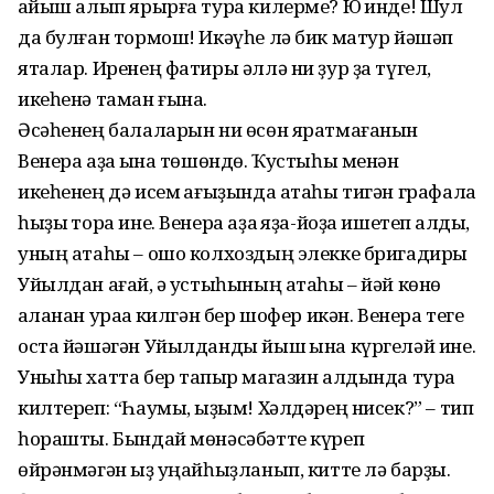
ҡайыш алып ярырға тура килерме? Юҡ инде! Шул
да булған тормош! Икәүһе лә бик матур йәшәп
яталар. Иренең фатиры әллә ни ҙур ҙа түгел,
икеһенә таман ғына.
Әсәһенең балаларын ни өсөн яратмағанын
Венера аҙаҡ ҡына төшөндө. Ҡустыһы менән
икеһенең дә исем ҡағыҙында атаһы тигән графала
һыҙыҡ тора ине. Венера аҙаҡ яҙа-йоҙа ишетеп ҡалды,
уның атаһы – ошо колхоздың элекке бригадиры
Уйылдан ағай, ә ҡустыһының атаһы – йәй көнө
ҡаланан ураҡҡа килгән бер шофер икән. Венера теге
оста йәшәгән Уйылданды йыш ҡына күргеләй ине.
Уныһы хатта бер тапҡыр магазин алдында тура
килтереп: “Һаумы, ҡыҙым! Хәлдәрең нисек?” – тип
һорашты. Бындай мөнәсәбәтте күреп
өйрәнмәгән ҡыҙ уңайһыҙланып, китте лә барҙы.