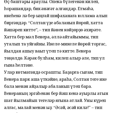
Өҫ-баштары ҡараулы. Опека бүлегенән килеп,
һорашҡандар, бик ҡәнәғәт ҡалғандар. Етмәһә,
икеһенә лә бер ыңғай шифаханаға юллама алып
биргәндәр. “Солтан үҙе ҡабаланып йөрөй, хатта
йәшәреп китте”, – тип йәнен көйҙөрҙө әхирәте.
Хатта бер мәл Венера, әллә ҡайтайыммы, тип
уҡталып та ҡуйғайны. Икеле-микеле йөрөй торғас,
йылдан ашыу ваҡыт үтеп тә китте. Венера
төңөлдө. Кәрәк булһам, килеп алыр әле, тип ҡул
ғына һелтәне.
Улар көтмәгәндә осрашты. Баҙарға сығам, тип
Венера парк аша үткәйне, ҡараһа, Солтан теге ике
бала менән ҡайҙалыр ҡабаланып үтеп бара.
Венераның эргәһенән бер йәш кенә ауырлы ҡатын
шат йылмайып тегеләр яғына атлай. Уны күреп
ҡалғас, малай менән ҡыҙ: “Әсәй, әсәй килә!” – тип