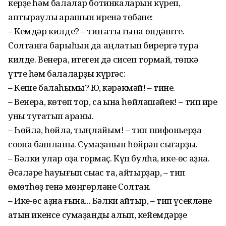
керҙе һәм балалар ботинкаларын күреп,
аптыраулы ҡарашын иренә төбәне:
– Кемдәр килде? – тип ҡаты ғына өндәште.
Солтанға барыһын да аңлатып бирергә тура
килде. Венера, итеген дә сисеп тормай, төпкә
үтте һәм балаларҙы күргәс:
– Кеше балаһымы? Юҡ, кәрәкмәй! – тине.
– Венера, көтөп тор, саҡ ҡына һөйләшәйек! – тип ире
уны туҡтатып ҡараны.
– Һөйлә, һөйлә, тыңлайым! – тип шифоньерҙа
соҡона башланы. Сумаҙанын һөйрәп сығарҙы.
– Бәлки улар оҙаҡ тормаҫ. Күп булһа, ике-өс аҙна.
Әсәләре һауығып сыҡҡас та, ҡайтырҙар, – тип
өмөтһөҙ генә мөңгөрләне Солтан.
– Ике-өс аҙна ғына... Бәлки ҡайтыр, – тип үсекләне
ҡатын икенсе сумаҙанды алып, кейемдәрҙе