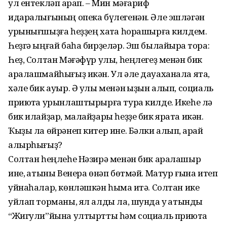
ул ентекләп ҡарап. – Мин мәғариф
идаралығының опека бүлегенән. Әле эшләгән
урынығшыҙға һеҙҙең хаҡта һорашырға килдем.
Һеҙгә ыңғай баһа бирҙеләр. Эш былайыраҡ тора:
Һеҙ, Солтан Мәғәфүр улы, һеңлегеҙ менән бик
аралашмайһығыҙ икән. Ул әле дауаханала ята,
хәле бик ауыр. Ә улы менән ҡыҙын алып, социаль
приютҡа урынлаштырырға тура килде. Икеһе лә
бик илайҙар, малайҙары һеҙҙе бик ярата икән.
Ҡыҙы ла өйрәнеп китер ине. Бәлки алып, ҡарай
алырһығыҙ?
Солтан һеңлеһе Нәзирә менән бик аралашыр
ине, ҡатыны Венера өнәп бөтмәй. Матур ғына итеп
уйнаһалар, көнләшкән һымаҡ итә. Солтан ике
уйлап торманы, ял алды ла, шунда уҡ ҡатынды
“Жигули”йына ултыртты һәм социаль приютҡа