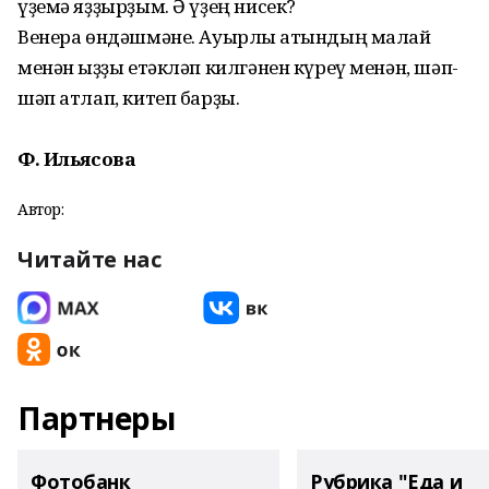
үҙемә яҙҙырҙым. Ә үҙең нисек?
Венера өндәшмәне. Ауырлы ҡатындың малай
менән ҡыҙҙы етәкләп килгәнен күреү менән, шәп-
шәп атлап, китеп барҙы.
Ф. Ильясова
Автор:
Читайте нас
Партнеры
Фотобанк
Рубрика "Еда и