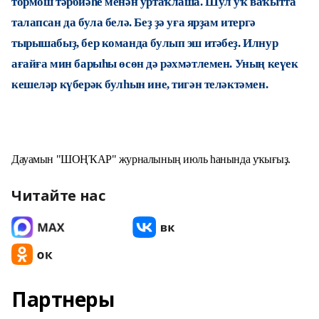
тормош тәрбиәһе менән уртаҡлаша. Шул уҡ ваҡытта
талапсан да була белә. Беҙ ҙә уға ярҙам итергә
тырышабыҙ, бер команда булып эш итәбеҙ. Илнур
ағайға мин барыһы өсөн дә рәхмәтлемен. Уның кеүек
кешеләр күберәк булһын ине, тигән теләктәмен.
Дауамын "ШОҢҠАР" журналының июль һанында уҡығыҙ.
Читайте нас
Партнеры