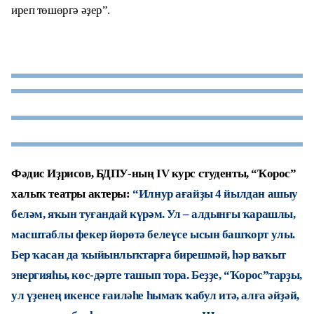
иреп төшөргә әҙер”.
Фәдис Иҙрисов, БДПУ-ның IV курс студенты, “Ҡорос”
халыҡ театры актеры:
“Илнур ағайҙы 4 йылдан ашыу
беләм, яҡын туғандай күрәм. Ул – алдынғы ҡарашлы,
масштаблы фекер йөрөтә белеүсе ысын башҡорт улы.
Бер ҡасан да ҡыйынлыҡтарға бирешмәй, һәр ваҡыт
энергияһы, көс-дәрте ташып тора. Беҙҙе, “Ҡорос”тарҙы,
ул үҙенең икенсе ғаиләһе һымаҡ ҡабул итә, алға әйҙәй,