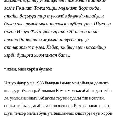
мәҙәни–ағартыу училищеһын тамамлап ҡайтҡан
әсәһе Гөлшат Талха ҡыҙы мәҙәниәт йортонда,
атаһы баҫыуҙа тир түккәндә бәләкәй малайҙың
бала сағы тулыһынса тиерлек клубта үтә. Шуға ла
бөгөн Илнур Флүр улының инде 20 йылға яҡын
театр донъяһына хеҙмәт итеүенә бер ҙә
аптырарлыҡ түгел. Хәйер, ҡыйыу егет ҡасандыр
хәрби булырға хыялланған бит...
“Атай, мин хәрби булам!”
Илнур Флүр улы 1983 йылдың йәмле май айында донъяға
килә, үҙе Учалы районының Комсомол ҡасабаһында тыуһа
ла, уның янындағы Абҙаҡты тыуған ауылы тип иҫәпләй,
сөнки атаһы ла, әсәһе лә ошо яҡтыҡы. Бала сағынан шаян,
шуҡ, телсәр малай була ул. Башланғыс кластарҙан уҡ хәрби