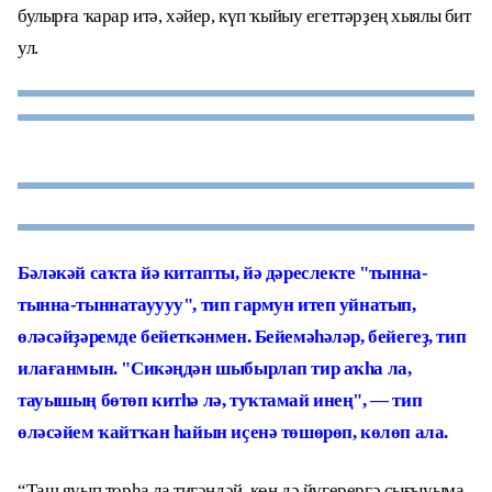
булырға ҡарар итә, хәйер, күп ҡыйыу егеттәрҙең хыялы бит
ул.
Бәләкәй саҡта йә китапты, йә дәреслекте "тынна-
тынна-тыннатауууу", тип гармун итеп уйнатып,
өләсәйҙәремде бейеткәнмен. Бейемәһәләр, бейегеҙ, тип
илағанмын. "Сикәңдән шыбырлап тир аҡһа ла,
тауышың бөтөп китһә лә, туҡтамай инең", — тип
өләсәйем ҡайтҡан һайын иҫенә төшөрөп, көлөп ала
.
“Таш яуып торһа ла тигәндәй, көн дә йүгерергә сығыуыма