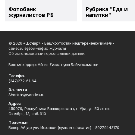
Фотобанк
Рубрика "Еда и
журналистов РБ
напитки"
© 2026 «Шоңҡар» - Башҡортостан йәштәренәң ижтимағи-
сәйәси, әҙәби-нәфис журналы
Об использовании персональных данных
Баш мөхәррир: Айгиз Ғиззәт улы Баймөхәмәтов
Телефон
(347)272-61-64
Эл. почта
Shonkar@yandex.ru
Адрес
450079, Республика Башкортостан, г. Уфа, ул. 50 летия
Октября, 13, каб. 910
Приемная
Венер Айҙар улы Исхаҡов (яуаплы сәркәтип) - 89279443170