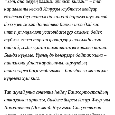
“Үәт, ана беҙҙең бәләкәй әртист килгән!” – тип
ҡаршыланы кескәй Илнурҙы клубтағы ағайҙар.
Әсәһенән бер тотам да ҡалмай йөрөгән шуҡ малай
йәнә үҙен әкиәт донъяһына барып ингәндәй хис
итте, ул мәҙәниәт усағындағы ҙур сәхнәне, бейек
түбәлә эленеп торған фонарҙарҙы ҡыҙыҡһынып
байҡай, әсәһе ҡуйған тамашаларҙы кинәнеп ҡарай.
Бында күңелле. Үҙенең дә һөнәрҙәре байтаҡ ҡына –
пианинола уйнап ҡараһынмы, гармундың
төймәләрен баҫҡылаһынмы – барыһы ла малайҙың
күңеленә хуш килә.
Тап шулай уяна сәнғәткә һөйөү Башҡортостандың
атҡаҙанған артисы, билдәле йырсы Илнур Флүр улы
Лоҡмановта (Лоҡман). Яңы ғына Стәрлетамаҡ