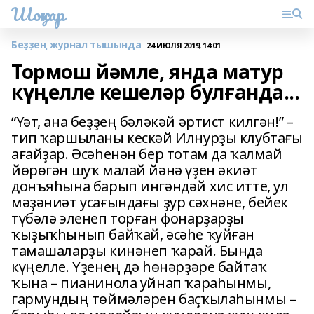
Шоңҡар
Беҙҙең журнал тышында
24 ИЮЛЯ 2019, 14:01
Тормош йәмле, янда матур
күңелле кешеләр булғанда...
“Үәт, ана беҙҙең бәләкәй әртист килгән!” –
тип ҡаршыланы кескәй Илнурҙы клубтағы
ағайҙар. Әсәһенән бер тотам да ҡалмай
йөрөгән шуҡ малай йәнә үҙен әкиәт
донъяһына барып ингәндәй хис итте, ул
мәҙәниәт усағындағы ҙур сәхнәне, бейек
түбәлә эленеп торған фонарҙарҙы
ҡыҙыҡһынып байҡай, әсәһе ҡуйған
тамашаларҙы кинәнеп ҡарай. Бында
күңелле. Үҙенең дә һөнәрҙәре байтаҡ
ҡына – пианинола уйнап ҡараһынмы,
гармундың төймәләрен баҫҡылаһынмы –