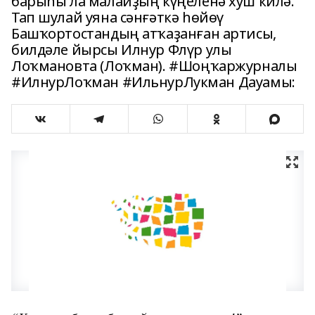
барыһы ла малайҙың күңеленә хуш килә.
Тап шулай уяна сәнғәткә һөйөү
Башҡортостандың атҡаҙанған артисы,
билдәле йырсы Илнур Флүр улы
Лоҡмановта (Лоҡман). #Шоңҡаржурналы
#ИлнурЛоҡман #ИльнурЛукман Дауамы: