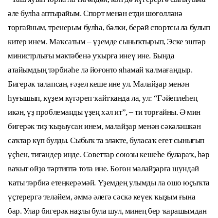
әле булһа аптырайым. Спорт менән етди шөғөлләнә
торғайным, тренерым булһа, бәлки, берәй спортсы ла булып
китер инем. Маҡсатым – үҙемде сыныҡтырып, Эске эштәр
министрлығы мәктәбенә уҡырға инеү ине. Бында
атайымдың тәрбиәһе лә йоғонто яһамай ҡалмағандыр.
Бигерәк талапсан, ғәҙел кеше ине ул. Малайҙар менән
һуғышып, күҙем күгәреп ҡайтҡанда ла, ул: “Ғәйеплеһең
икән, үҙ проблемаңды үҙең хәл ит”, – ти торғайны. Ә мин
бигерәк тиҙ ҡыҙыусан инем, малайҙар менән сәкәләшкән
саҡтар күп булды. Сыбыҡ та эләкте, буласаҡ егет сынығып
үҫһен, тигәндер инде. Советтар союзы кешеһе булараҡ, һәр
ваҡыт өйҙө тәртиптә тота ине. Бөгөн малайҙарға шундай
ҡаты тәрбиә етеңкерәмәй. Үҙемдең улымды ла ошо юҫыҡта
үҫтерергә теләйем, әммә әлегә сәскә кеүек ҡыҙым ғына
бар. Улар бигерәк наҙлы була шул, минең бер ҡарашымдан