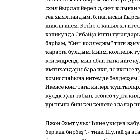
сәхнәлә йырлап йөрөһә лә, сәнғәт юлын
генә хыялландым, бәлки, ысын йырс
шикләнә инем. Бөтәһе лә ҡапыл хәл ите
каникулда Сибайҙа йәшәгән туғанда
барһам, “Сәнғәт колледжы” тигән яҙ
ҡарарға булдым. Инһәм, колледж тул
кейемдәрендә, ә мин ябай ғына йәйге 
имтихандары бара икән, әле икенсе 
комиссияһына ниәтемде белдерҙем.
Икенсе көнгә тағы килергә ҡуштылар
күлдәк эҙләп табып, өсөнсө турға килд
урынына биш кенә кешене алалар ине
Джон Әхмәт улы: “Һине уҡырға ҡабу
бер көн бирәбеҙ”, - тине. Шулай ҙа а