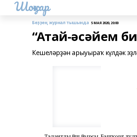
Шоңҡар
Беҙҙең журнал тышында
5 МАЯ 2020, 20:00
“Атай-әсәйем б
Кешеләрҙән арыуыраҡ күлдәк эҙлә
Талантлы йәш йырсы, Башҡорт дәүләт