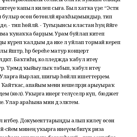
ан китеүе ҡапыл килеп сыға. Был хатҡа үҙе: “Эстән
ы булыр өсөн бөтөнләй яраҡһыҙмындыр, тип
лде, - тип һөйләй. - Туғыҙынсы кластан һуң йәйге
рыма ҡунаҡҡа барҙым. Урам буйлап китеп
ыуҙы күреп ҡалдым да ике лә уйлап тормай кереп
ы йәштәр, һәр береһе матур концерт
күлдәктә. Баҡтиһәң, колледжда ҡабул итеү
тур. Үҙемдә ҡыйыулыҡ табып, ҡабул итеү
 Уларға йырлап, шиғыр һөйләп ишеттерҙем.
. Ҡайтҡас, апайым менән кешеләрҙән арыуыраҡ
ем (көлә). Уҡырга инергә теләүселәр күп, ә бюджет
. Улар араһына мин дә эләктем.
л итәбеҙ. Документтарыңды алып килеү өсөн
тай-әсәйем минең уҡырға инеүемә бигүк риза