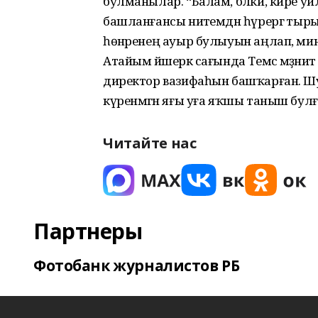
булманылар. “Балам, бәлки, кире у
башланғансы ниәтемдән һүрергә тырыш
һөнәренең ауыр булыуын аңлап, мин
Атайым йәшерәк сағында Темәс мәҙәни
директор вазифаһын башҡарған. Шуға 
күренмәгән яғы уға яҡшы таныш бул
Читайте нас
Партнеры
Фотобанк журналистов РБ