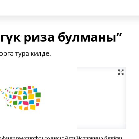
игүк риза булманы”
ргә тура килде.
 филармонияһы солисы Әлиә Исҡужина бәләкәйҙән