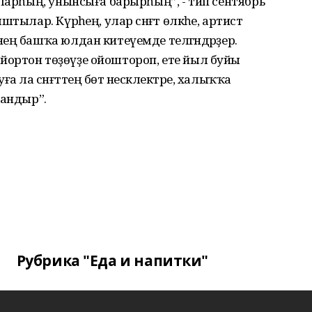
йларһың, унынсыға барырһың”, - тип сентябрь
тылар. Күрәһең, улар сәнғәт өлкәһе, артист
ең башҡа юлдан китеүемде теләгәндәрҙер.
әт йортон төҙөүҙе ойоштороп, ете йыл буйы
ла сәнғәттең бөтә нескәлектәре, халыҡҡа
ғандыр”.
Рубрика "Еда и напитки"