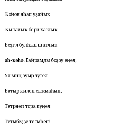
Ҡойон яһап уҙайыҡ!
Ҡылайыҡ берәй хаслыҡ,
Беҙгә лә булһын шатлыҡ!
Ҡәһ-ҡәһә
. Байрамды боҙоу еңел,
Ул миңә ауыр түгел.
Батыр килеп сыҡмаһын,
Тетрәнеп тора күңел.
Тетмәбеҙҙе тетмәһен!