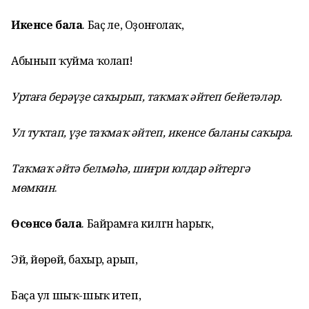
Икенсе бала
. Баҫ әле, Оҙонғолаҡ,
Абынып ҡуйма ҡолап!
Уртаға берәүҙе саҡырып, таҡмаҡ әйтеп бейетәләр.
Ул туҡтап, үҙе таҡмаҡ әйтеп, икенсе баланы саҡыра.
Таҡмаҡ әйтә белмәһә, шиғри юлдар әйтергә
мөмкин
.
Өсөнсө бала
. Байрамға килгән һарыҡ,
Эй, йөрөй, бахыр, арып,
Баҫа ул шыҡ-шыҡ итеп,