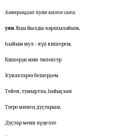
Һикерәңдәп ҡуян килеп сыға.
Ҡуян
. Яңы йылды ҡаршылайым,
Һыйым мул – күп кишерем,
Кишерҙән мин тәмлекәстәр
Ҡунаҡтарға бешерҙем.
Тейен, тумыртҡа, һайыҫҡан
Тоғро минең дуҫтарым,
Дуҫтар менән күңелле