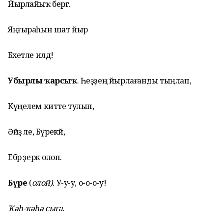
Йырлайыҡ бергә.
Яңғыраһын шат йыр
Бәхетле илдә!
Убырлы ҡарсыҡ
. Һеҙҙең йырлағанды тыңлап,
Күңелем китте тулып,
Әйҙә әле, Бүрекәй,
Ебәр әҙерәк олоп.
Бүре
(
олой)
.
У-у-у, о-о-о-у!
Ҡәһ-ҡәһә сыға
.