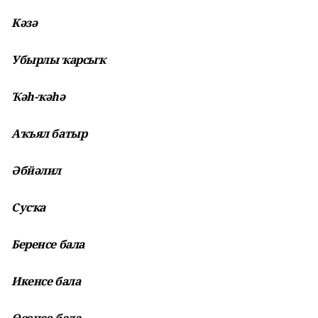
Кәзә
Убырлы ҡарсыҡ
Ҡәһ-ҡәһә
Аҡъял батыр
Әбйәлил
Сусҡа
Беренсе бала
Икенсе бала