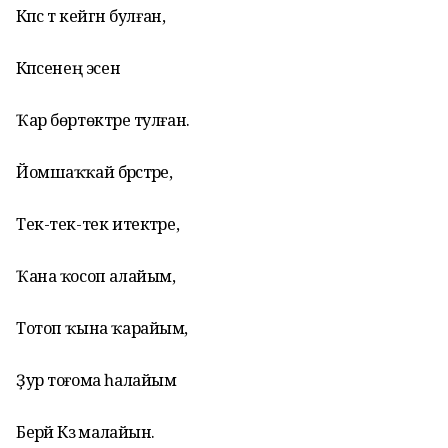
Кәпәс тә кейгән булған,
Кәпәсенең эсенә
Ҡар бөртөктәре тулған.
Йомшаҡҡай бәрәстәре,
Тек-тек-тек итектәре,
Ҡана ҡосоп алайым,
Тотоп ҡына ҡарайым,
Ҙур тоғома һалайым
Берәй Кәзә малайын.