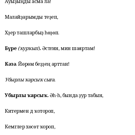
Ауыҙыңды асма ла!
Малайҙарымды теҙеп,
Хәҙер ташларбыҙ һөҙөп.
Бүре
(ҡурҡып
)
.
Әстәғин, мин шаяртам!
Кәзә
. Йөрөмә беҙҙең арттан!
Убырлы ҡарсыҡ сыға.
Убырлы ҡарсыҡ.
Әһ-һә, бында ҙур табын,
Китермен дә ҡотороп,
Кемгәлер хөсөт ҡороп,