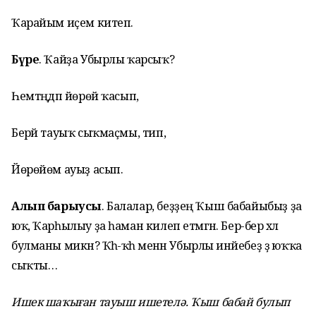
Ҡарайым иҫем китеп.
Бүре
. Ҡайҙа Убырлы ҡарсыҡ?
Һемтәңдәп йөрөй ҡасып,
Берәй тауыҡ сыҡмаҫмы, тип,
Йөрөйөм ауыҙ асып.
Алып барыусы
. Балалар, беҙҙең Ҡыш бабайыбыҙ ҙа
юҡ, Ҡарһылыу ҙа һаман килеп етмәгән. Бер-бер хәл
булманы микән? Ҡәһ-ҡәһә менән Убырлы инәйебеҙ ҙә юҡҡа
сыҡты…
Ишек шаҡыған тауыш ишетелә. Ҡыш бабай булып