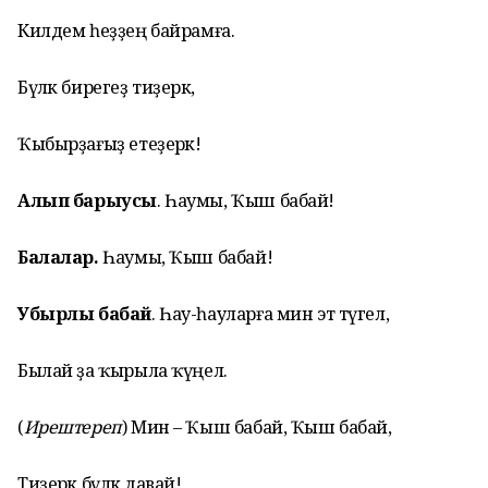
Килдем һеҙҙең байрамға.
Бүләк бирегеҙ тиҙерәк,
Ҡыбырҙағыҙ етеҙерәк!
Алып барыусы
. Һаумы, Ҡыш бабай!
Балалар.
Һаумы, Ҡыш бабай!
Убырлы бабай
. Һау-һауларға мин эт түгел,
Былай ҙа ҡырыла ҡүңел.
(
Ирештереп
) Мин – Ҡыш бабай, Ҡыш бабай,
Тиҙерәк бүләк давай!