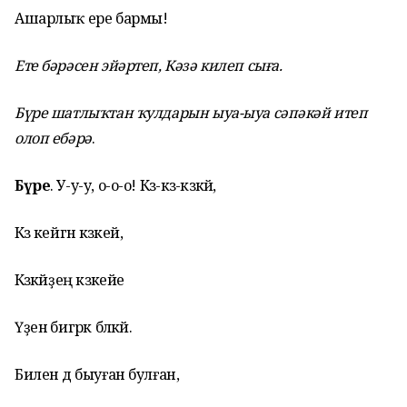
Ашарлыҡ ере бармы!
Ете бәрәсен эйәртеп, Кәзә килеп сыға.
Бүре шатлыҡтан ҡулдарын ыуа-ыуа сәпәкәй итеп
олоп ебәрә
.
Бүре
. У-у-у, о-о-о! Кәзә-кәзә-кәзәкәй,
Кәзә кейгән кәзәкей,
Кәзәкәйҙең кәзәкейе
Үҙенә бигрәк бәләкәй.
Билен дә быуған булған,