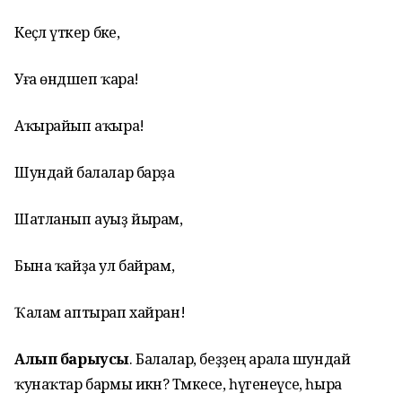
Кеҫәлә үткер бәке,
Уға өндәшеп ҡара!
Аҡырайып аҡыра!
Шундай балалар барҙа
Шатланып ауыҙ йырам,
Бына ҡайҙа ул байрам,
Ҡалам аптырап хайран!
Алып барыусы
. Балалар, беҙҙең арала шундай
ҡунаҡтар бармы икән? Тәмәкесе, һүгенеүсе, һыра