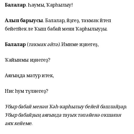
Балалар
. Һаумы, Ҡарһылыу!
Алып барыусы
. Балалар, әйҙәгеҙ, таҡмаҡ әйтеп
бейетәйек әле Ҡыш бабай менән Ҡарһылыуҙы.
Балалар
(
таҡмаҡ әйтә).
Имәнме иҙәнегеҙ,
Ҡайынмы иҙәнегеҙ?
Аяғыңда матур итек,
Нисә һум түләнегеҙ?
Убыр бабай менән Ҡәһ-ҡарһылыу бейей башлайҙар.
Убыр бабайҙың аяғында тауыҡ тәпәйенә оҡшаған
аяҡ кейеме
.