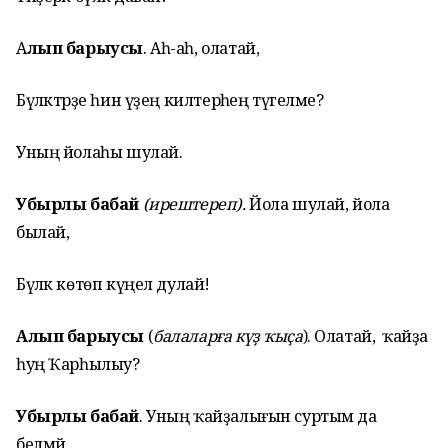
А
лып барыусы
. Аһ-аһ, олатай,
Бүләктәрҙе һин үҙең килтерәһең түгелме?
Уның йолаһы шулай.
Убырлы бабай
(ирештереп).
Йола шулай, йола
былай,
Бүләк көтөп күңел дулай!
Алып барыусы
(
балаларға күҙ ҡыҫа
). Олатай, ә ҡайҙа
һуң Ҡарһылыу?
Убырлы бабай
. Уның ҡайҙалығын суртым да
белмәй.