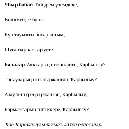
Убыр бабай
. Тәпәйҙәрем үҙемдеке,
Һөйләмәгеҙсе бушты,
Күп тауыҡты ботарланым,
Шуға тырнаҡтар үҫте.
Балалар
. Аяҡтарың ник кәкрәйгән, Ҡарһылыу?
Танауҙарың ник тыржайған, Ҡарһылыу?
Аҙау тештәрең ыржайған, Ҡарһылыу,
Бармаҡтарың ник кәкере, Ҡарһылыу?
Ҡәһ-Ҡарһылыуҙы таҡмаҡ әйтеп бейетәләр.