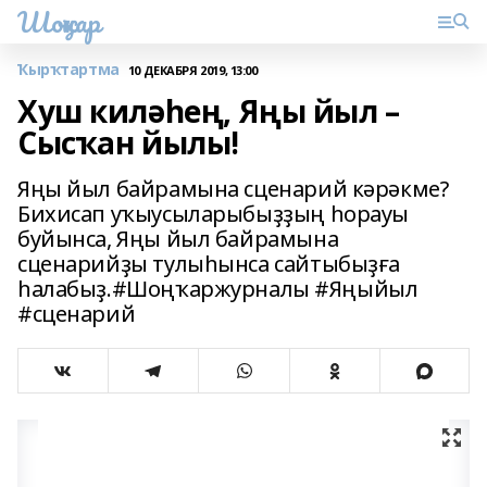
Шоңҡар
Ҡырҡтартма
10 ДЕКАБРЯ 2019, 13:00
Хуш киләһең, Яңы йыл –
Сысҡан йылы!
Яңы йыл байрамына сценарий кәрәкме?
Бихисап уҡыусыларыбыҙҙың һорауы
буйынса, Яңы йыл байрамына
сценарийҙы тулыһынса сайтыбыҙға
һалабыҙ.#Шоңҡаржурналы #Яңыйыл
#сценарий