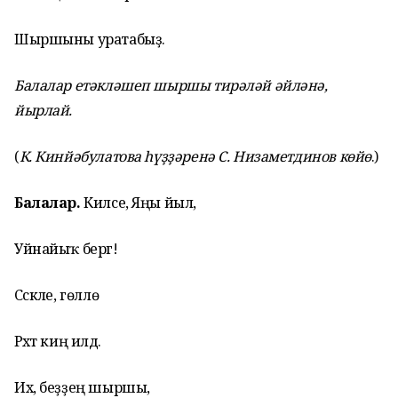
Шыршыны уратабыҙ.
Балалар етәкләшеп шыршы тирәләй әйләнә,
йырлай.
(
К. Кинйәбулатова һүҙҙәренә С. Низаметдинов көйө
.)
Балалар.
Килсе, Яңы йыл,
Уйнайыҡ бергә!
Сәскәле, гөллө
Рәхәт киң илдә.
Их, беҙҙең шыршы,