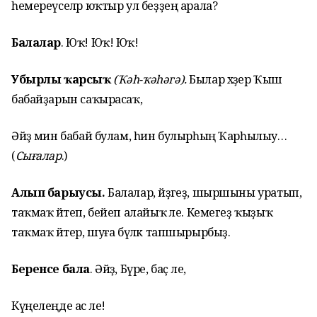
һемереүселәр юҡтыр ул беҙҙең арала?
Балалар
. Юҡ! Юҡ! Юҡ!
Убырлы ҡарсыҡ
(Ҡәһ-ҡәһәгә).
Былар хәҙер Ҡыш
бабайҙарын саҡырасаҡ,
Әйҙә мин бабай булам, һин булырһың Ҡарһылыу…
(
Сығалар
.)
Алып барыусы.
Балалар, әйҙәгеҙ, шыршыны уратып,
таҡмаҡ әйтеп, бейеп алайыҡ әле. Кемегеҙ ҡыҙыҡ
таҡмаҡ әйтер, шуға бүләк тапшырырбыҙ.
Беренсе бала
. Әйҙә, Бүре, баҫ әле,
Күңелеңде ас әле!