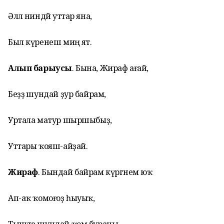
Әллә ниндәй уттар яна,
Был күренеш миңә ят.
Алып барыусы
. Бына, Жираф ағай,
Беҙҙә шундай ҙур байрам,
Уртала матур шыршыбыҙ,
Уттары ҡояш-айҙай.
Жираф
. Бындай байрам күргәнем юҡ
Ап-аҡ ҡомоғоҙ һыуыҡ,