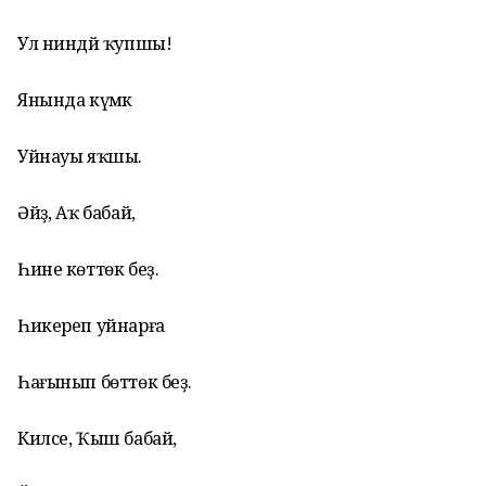
Ул ниндәй ҡупшы!
Янында күмәк
Уйнауы яҡшы.
Әйҙә, Аҡ бабай,
Һине көттөк беҙ.
Һикереп уйнарға
Һағынып бөттөк беҙ.
Килсе, Ҡыш бабай,