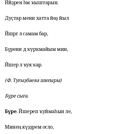
Йәйҙәрен һәм ҡыштарын.
Дуҫтар менән хатта йөҙ йыл
Йәшәргә лә самам бар,
Бүренән дә ҡурҡмайым мин,
Йәшерә лә ҡуя ҡар.
(Ф. Туғыҙбаева шиғыры)
Бүре сыға.
Бүре
. Йәшереп ҡуймаһын әле,
Минең күҙҙәрем осло,