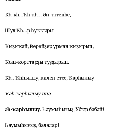
Ҡәһ-ҡәһ…Ҡәһ-ҡәһ… Әй, әттәгенәһе,
Шул Ҡәһ…әр һуҡҡыры
Ҡыҙыҡай, йөрөйҙөр урман ҡыҙырып,
Ҡош-ҡорттарҙы туҙҙырып.
Ҡәһ…Ҡәһһылыу, килеп етсе, Ҡарһылыу!
Ҡәһ-ҡарһылыу инә.
Ҡәһ-ҡарһылыу
. Һаумыһығыҙ, Убыр бабай!
Һаумыһығыҙ, балалар!