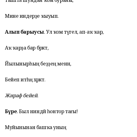
Тышта шундай ҡом бураны,
Мине индерҙе ҡыуып.
Алып барыусы
. Ул ҡом түгел, ап-аҡ ҡар,
Аҡ ҡарҙа бар бәрәкәт,
Йылынырһың беҙҙең менән,
Бейеп итһәң хәрәкәт.
Жираф бейей
.
Бүре
. Был ниндәй һонтор тағы!
Муйынынан башҡа уның