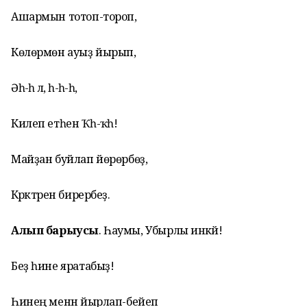
Ашармын тотоп-тороп,
Көлөрмөн ауыҙ йырып,
Әһә-һә лә, әһ-һә-һә,
Килеп етһен Ҡәһ-ҡәһә!
Майҙан буйлап йөрөрбөҙ,
Кәрәктәрен бирербеҙ.
Алып барыусы
. Һаумы, Убырлы инәкәй!
Беҙ һине яратабыҙ!
Һинең менән йырлап-бейеп