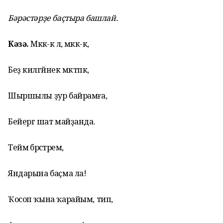
Бәрәстәрҙе баҫтыра башлай.
Кәзә.
Мәккә-кә лә, мәккә-кә,
Беҙ килгәйнек мәктәпкә,
Шыршылы ҙур байрамға,
Бейергә шат майҙанда.
Теймә бәрәстәремә,
Яндарына баҫма ла!
Ҡосоп ҡына ҡарайым, тип,