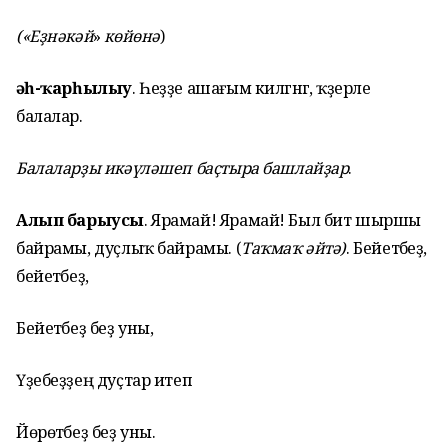
(«Еҙнәкәй
»
көйөнә
)
Ҡәһ-ҡарһылыу
. Һеҙҙе ашағым килгәнгә, ҡәҙерле
балалар.
Балаларҙы икәүләшеп баҫтыра башлайҙар
.
Алып барыусы
. Ярамай! Ярамай! Был бит шыршы
байрамы, дуҫлыҡ байрамы. (
Таҡмаҡ әйтә
)
. Бейетәбеҙ,
бейетәбеҙ,
Бейетәбеҙ беҙ уны,
Үҙебеҙҙең дуҫтар итеп
Йөрөтәбеҙ беҙ уны.