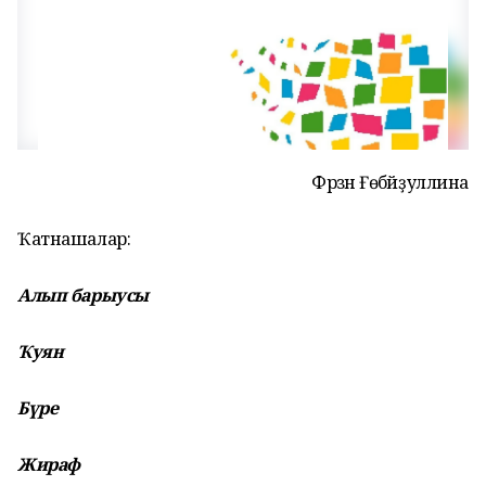
Фәрзәнә Ғөбәйҙуллина
Ҡатнашалар:
Алып барыусы
Ҡуян
Бүре
Жираф