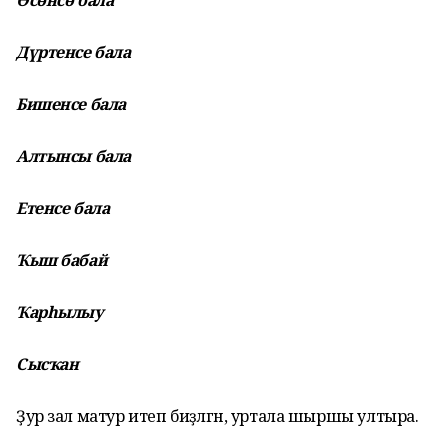
Өсөнсө бала
Дүртенсе бала
Бишенсе бала
Алтынсы бала
Етенсе бала
Ҡыш бабай
Ҡарһылыу
Сысҡан
Ҙур зал матур итеп биҙәлгән, уртала шыршы ултыра.