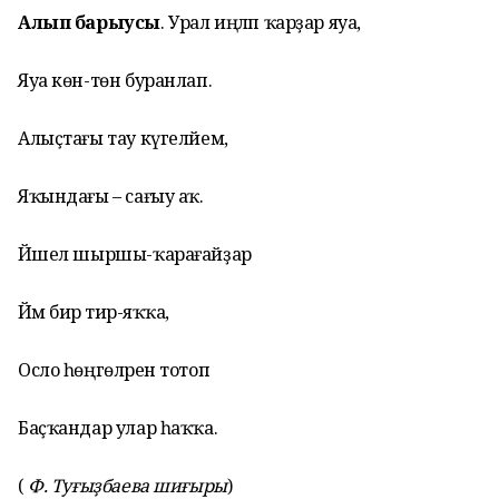
Алып барыусы
. Урал иңләп ҡарҙар яуа,
Яуа көн-төн буранлап.
Алыҫтағы тау күгелйем,
Яҡындағы – сағыу аҡ.
Йәшел шыршы-ҡарағайҙар
Йәм бирә тирә-яҡҡа,
Осло һөңгөләрен тотоп
Баҫҡандар улар һаҡҡа.
(
Ф. Туғыҙбаева шиғыры
)