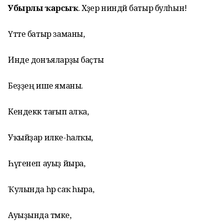
Убырлы ҡарсыҡ
. Хәҙер ниндәй батыр булһын!
Үтте батыр заманы,
Инде донъяларҙы баҫты
Беҙҙең ише яманы.
Кендеккә тағып алҡа,
Уҡыйҙар илке-һалҡы,
Һүгенеп ауыҙ йыра,
Ҡулында һәр саҡ һыра,
Ауыҙында тәмәке,