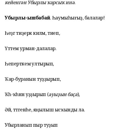
кейенгән Убырлы ҡарсыҡ инә.
Убырлы-Ҡышбабай
. Һаумыһығыҙ, балалар!
Һеҙгә тиҙерәк киләм, тиеп,
Үттем урман-далалар.
Һеперткемә ултырып,
Ҡар-буранын туҙҙырып,
Ҡәһ-ҡәһәнән уҙҙырып (
ауыҙын баҫа
),
Әй, әттәгенһе, яңылыш ысҡынды ла.
Убырланып пыр туҙып