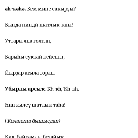
Ҡәһ-ҡәһә.
Кем мине саҡырҙы?
Бында ниндәй шатлыҡ тағы!
Уттары яна гөлтләп,
Барыһы суҡтай кейенгән,
Йырҙар ағыла гөрләп.
Убырлы Ҡарсыҡ
. Ҡәһ-ҡәһә, Ҡәһ-ҡәһә,
Һин килеү шатлыҡ таһа!
(
Ҡолағына бышылдап)
Кил, байрамды боҙайыҡ,