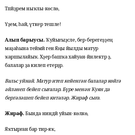
Тәпәйҙәрем ныҡлы-көслө,
Үҙем, һай, үткер тешле!
Алып барыусы.
Ҡуйығыҙсәле, бер-берегеҙҙең
маҙаһына теймәй генә Яңы йылды матур
ҡаршылайыҡ. Хәҙер башҡа хайуан-йәнлектәр ҙә,
балалар ҙа килеп етерҙәр.
Вальс уйнай. Матур итеп кейенгән балалар көйгә
әйләнеп бейеп сығалар. Бүре менән Ҡуян да
бергәләшеп бейеп китәләр. Жираф сыға
.
Жираф.
Бында ниндәй уйын-көлкө,
Яҡтырған бар тирә-яҡ,