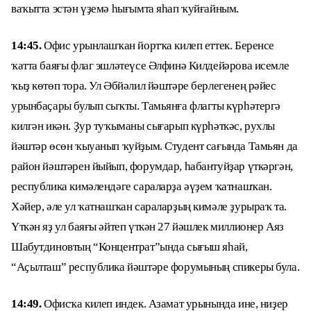
ваҡытта эстән үҙемә һығымта яһап ҡуйғайным.
14:45.
Офис урынлашҡан йортҡа килеп еттек. Беренсе
ҡатта баяғы флаг эшләтеүсе Әлфинә Килдейәрова исемле
ҡыҙ көтөп тора. Ул Әбйәлил йәштәре берлегенең рәйес
урынбаҫары булып сыҡты. Тамьянға флагты күрһәтергә
килгән икән. Ҙур туҡыманы сығарып күрһәткәс, рухлы
йәштәр өсөн ҡыуанып ҡуйҙым. Студент сағында Тамьян да
район йәштәрен йыйып, форумдар, һабантуйҙар үткәргән,
республика кимәлендәге сараларҙа әүҙем ҡатнашҡан.
Хәйер, әле ул ҡатнашҡан сараларҙың кимәле ҙурыраҡ та.
Үткән яҙ ул баяғы әйтеп үткән 27 йәшлек миллионер Аяз
Шабутдиновтың “Концентрат”ында сығыш яһай,
“Аҫылташ” республика йәштәре форумының спикеры була.
14:49.
Офисҡа килеп индек. Азамат урынында ине, ниҙер