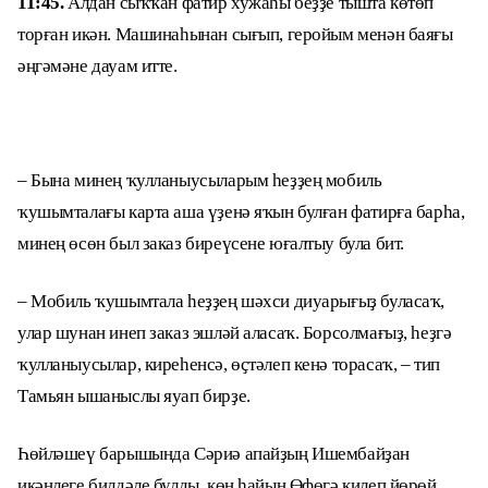
11:45.
Алдан сыҡҡан фатир хужаһы беҙҙе тышта көтөп
торған икән. Машинаһынан сығып, геройым менән баяғы
әңгәмәне дауам итте.
–
Бына минең ҡулланыусыларым һеҙҙең мобиль
ҡушымталағы карта аша үҙенә яҡын булған фатирға барһа,
минең өсөн был заказ биреүсене юғалтыу була бит.
– Мобиль ҡушымтала һеҙҙең шәхси диуарығыҙ буласаҡ,
улар шунан инеп заказ эшләй аласаҡ. Борсолмағыҙ, һеҙгә
ҡулланыусылар, киреһенсә, өҫтәлеп кенә торасаҡ, – тип
Тамьян ышаныслы яуап бирҙе.
Һөйләшеү барышында Сәриә апайҙың Ишембайҙан
икәнлеге билдәле булды, көн һайын Өфөгә килеп йөрөй,