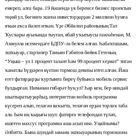
емереп, алға бара. 19 йәшендә үк беренсе бизнес проектын
төҙөй ул, бөгөнгө эшенә инвесторҙарҙан 2 миллион һумға
яҡын аҡса йәлеп иткән. Үҙе Әбйәлил районының Тал
Ҡусҡары ауылында тыуған, ябай уҡытыусы ғаиләһенән, М.
Аҡмулла исемендәге БДПУ-ла белем алған. Һабаҡташым,
эшҡыуар, стартапер Тамьян Ғәбитов бөйөк Гетеның
“Уңыш – ул 1 процент талант һәм 99 процент хеҙмәт” тигән
ҡанатлы һүҙҙәрен күптән тормош девизы итеп алған. Йәш
егет фатирҙарҙы ҡуртымға биреү буйынса мобиль сервис
булдырған. Нимәнән ғибәрәт һуң ул? Һәр кем, бер ниндәй
шылтыратыуҙарһыҙ, интернеттан мобиль программа
күсереп алып, теләгән ваҡытта, теләгән ерҙән торлаҡ таба
ала. Һәм иң ҡыҙығы шул: фатирға телефондан түләп,
ишеген махсус программа аша асып инә. Уңайлымы?
Әлбиттә. Бына шундай замана эшҡыуарының тормошона