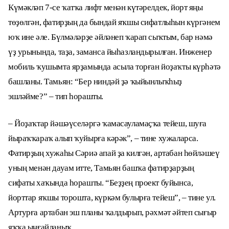
Күмәкләп 7-се ҡатҡа лифт менән күтәрелдек, йорт яңы
төҙөлгән, фатирҙың да бындай яҡшы сифатлыһын күргәнем
юҡ ине әле. Бүлмәләрҙе әйләнеп ҡарап сыҡтым, бар нәмә
үҙ урынында, таҙа, заманса йыһазландырылған. Инженер
мобиль ҡушымта ярҙамында асыла торған йоҙаҡты күрһәтә
башланы. Тамьян: “Бер ниндәй ҙә ҡыйынлыҡһыҙ
эшләйме?” – тип һорашты.
– Йоҙаҡтар йәшәүселәргә ҡамасауламаҫҡа тейеш, шуға
йыраҡҡараҡ алып ҡуйырға кәрәк”, – тине хужаларса.
Фатирҙың хужаһы Сәриә апай ҙа килгән, артабан һөйләшеү
уның менән дауам итте, Тамьян башҡа фатирҙарҙың
сифаты хаҡында һорашты. “Беҙҙең проект буйынса,
йорттар яҡшы торошта, күркәм булырға тейеш”, – тине ул.
Артурға артабан эш планы ҡалдырып, рәхмәт әйтеп сығыр
яҡҡа ыңғайланыҡ.