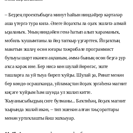
– Беҙҙең проектыбыҙға минут һайын ниндәйҙер кәртәләр
аша үтергә тура килә. Әлеге йоҙаҡты ла оҙаҡ эшләтә алмай
ыҙаланыҡ. Уның ниндәйен генә һатып алып ҡараманыҡ,
мобиль ҡушымтаны ла йөҙ тапҡыр үҙгәрттек. Йоҙаҡтың
макетын эшләү өсөн юғары тәжрибәле программист
булыуы шарт икәнен аңланым, әммә бының өсөн беҙгә ҙур
аҡса кәрәк ине. Бер нисә көн шулай йөрөгәс, эште
ташларға ла уй тыуа биреп ҡуйҙы. Шулай ҙа, Ринат менән
бер көндө осрашҡанда, уйламаҫтан йоҙаҡ эргәһенә магнит
киҫәге ҡуйҙым һәм шунда ул эшләп китте.
Ҡыуанысыбыҙҙың сиге булманы... Баҡтиһәң, йоҙаҡ магнит
ҡырында эшләй икән, – тип эшенән алған тәьҫораттары
менән уртаҡлашты йәш эшҡыуар.