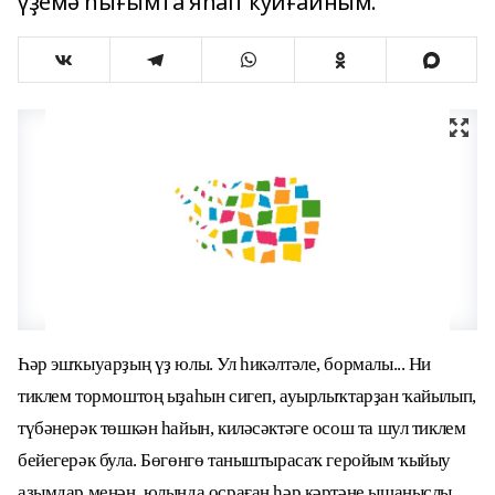
үҙемә һығымта яһап ҡуйғайным.
Һәр эшҡыуарҙың үҙ юлы. Ул һикәлтәле, бормалы... Ни
тиклем тормоштоң ыҙаһын сигеп, ауырлыҡтарҙан ҡайылып,
түбәнерәк төшкән һайын, киләсәктәге осош та шул тиклем
бейегерәк була. Бөгөнгө таныштырасаҡ геройым ҡыйыу
аҙымдар менән, юлында осраған һәр кәртәне ышаныслы