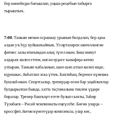
бер көнөбөҙҙө бағышлап, уңыш рецебын табырға
тырыштыҡ.
7:00
. Тамьян менән осрашыу урынын билдәләп, бер аҙна
алдан уҡ һүҙ ҡуйышҡайныҡ. Ул иртәләрен шөғөлләнгән
фитнес залы ятағымдан алыҫ түгел икән. Биш минут
алдараҡ килеп еттем, ингән ерҙәге ҡәнәфиҙә көтөп
ултырам. Тамьян ҡабаланып, шәп-шәп атлап килеп инде,
күрешкәс, йәһәтләп эскә үттек. Баҡтиһәң, беренсе күнекмә
бушлай икән. Спортсылар, тренерҙар өсөн бар уңайлыҡтар
булдырылған бында, хатта таҫтамалына тиклем үҙҙәре
бирәләр. Тренер башҡорт егете булып сыҡты, Заһир
Түләбаев – Рәсәй чемпионаты еңеүсеһе. Бөгөн уларҙа –
кроссфит, йәғни күнегеүҙәр комплексы, улар көс,