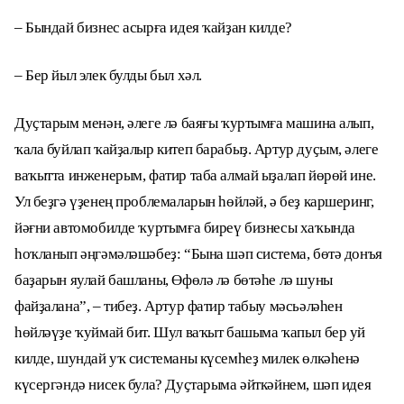
– Бындай бизнес асырға идея ҡайҙан килде?
– Бер йыл элек булды был хәл.
Дуҫтарым менән, әлеге лә баяғы ҡуртымға машина алып,
ҡала буйлап ҡайҙалыр китеп барабыҙ. Артур дуҫым, әлеге
ваҡытта инженерым, фатир таба алмай ыҙалап йөрөй ине.
Ул беҙгә үҙенең проблемаларын һөйләй, ә беҙ каршеринг,
йәғни автомобилде ҡуртымға биреү бизнесы хаҡында
һоҡланып әңгәмәләшәбеҙ: “Бына шәп система, бөтә донъя
баҙарын яулай башланы, Өфөлә лә бөтәһе лә шуны
файҙалана”, – тибеҙ. Артур фатир табыу мәсьәләһен
һөйләүҙе ҡуймай бит. Шул ваҡыт башыма ҡапыл бер уй
килде, шундай уҡ системаны күсемһеҙ милек өлкәһенә
күсергәндә нисек була? Дуҫтарыма әйткәйнем, шәп идея