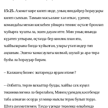
15:25.
Азамат кире килеп инде, уның ниндәйҙер һорауҙары
килеп сыҡҡан. Тамьян мәсьәләне хәл иткәс, үҙенең
командаһы менән кискеһен уйнарға теннис өҫтәле бронләп
ҡуйырға ҡушты ла, эшен дауам итте. Мин уның янында
күҙәтеп ултырам, өҫтәлдә бер көнлөк план ята,
ҡайһыларына билдә ҡуйылған, улары үтәлгәндер тип
аңланым. Эшенә ҡамасаулағы килмәй, шулай ҙа ара-тирә
булһа ла һорауҙар бирәм.
– Кәләшең бизнес эштәрендә ярҙам итәме?
– Әлбиттә, төрлө ваҡыттар булды, ҡайһы саҡ күңел
төшөнкөлөгөнә лә биреләһең. Минең үҙемдең кәсебемде
таба алмаған осорҙа ул миңә ныҡлы терәк булып торҙо.
Шуға рәхмәтлемен. Тәүҙә үҙемде төҙөлөш өлкәһендә