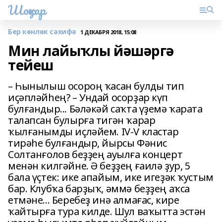
Шоңҡар
Бер көнлөк сәхифә
1 ДЕКАБРЯ 2018, 15:08
Мин лайыҡлы йәшәргә
тейеш
– Һынылыш осороң ҡасан булды тип
иҫәпләйһең? – Ундай осорҙар күп
булғандыр... Бәләкәй саҡта үҙемә ҡарата
талапсан булырға тигән ҡарар
ҡылғанымды иҫләйем. IV-V кластар
тирәһе булғандыр, йырсы Фәнис
Солтанғолов беҙҙең ауылға концерт
менән килгәйне. Ә беҙҙең ғаилә ҙур, 5
бала үҫтек: ике апайым, ике игеҙәк ҡустым
бар. Клубҡа барҙыҡ, әммә беҙҙең аҡса
етмәне... Беребеҙ инә алмағас, кире
ҡайтырға тура килде. Шул ваҡытта эстән