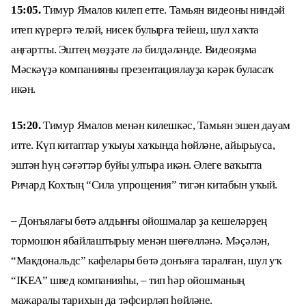
15:05.
Тимур Ямалов килеп етте. Тамьян видеоны ниндәй
итеп күрергә теләй, нисек булырға тейеш, шул хаҡта
аңғартты. Эштең мөҙҙәте лә билдәләнде. Видеояҙма
Мәскәүҙә компанияны презентациялауҙа кәрәк буласаҡ
икән.
15:20.
Тимур Ямалов менән килешкәс, Тамьян эшен дауам
итте. Күп китаптар уҡыуы хаҡында һөйләне, айырыуса,
эштән һуң сәғәттәр буйы ултыра икән. Әлеге ваҡытта
Ричард Кохтың “Сила упрощения” тигән китабын уҡый.
– Донъялағы бөтә алдынғы ойошмалар ҙа кешеләрҙең
тормошон ябайлаштырыу менән шөғөлләнә. Мәҫәлән,
“Макдональдс” кафелары бөтә донъяға таралған, шул уҡ
“IKEA” швед компанияһы, – тип һәр ойошманың
мажаралы тарихын да тәфсирләп һөйләне.