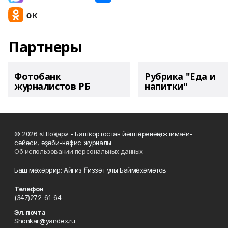
Партнеры
Фотобанк
Рубрика "Еда и
журналистов РБ
напитки"
© 2026 «Шоңҡар» - Башҡортостан йәштәренәң ижтимағи-
сәйәси, әҙәби-нәфис журналы
Об использовании персональных данных
Баш мөхәррир: Айгиз Ғиззәт улы Баймөхәмәтов
Телефон
(347)272-61-64
Эл. почта
Shonkar@yandex.ru