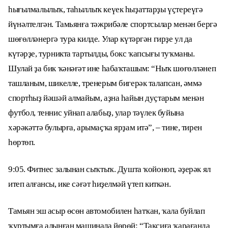
һығылмалылыҡ, таһыллыҡ кеүек һыҙаттарҙы үҫтереүгә
йүнәлтелгән. Тамьянға тәжрибәле спортсылар менән бергә
шөғөлләнергә тура килде. Улар күтәргән гирҙе ул да
күтәрҙе, турникта тартылды, бокс ҡапсығы туҡманы.
Шулай ҙа бик ҡәнәғәт ине
һабаҡташым: “Ныҡ шөғөлләнеп
ташланым, шикелле, тренерым бигерәк талапсан, әммә
спортһыҙ йәшәй алмайым, аҙна һайын дуҫтарым менән
футбол, теннис уйнап алабыҙ, улар тәүлек буйына
хәрәкәттә булырға, арымаҫҡа ярҙам итә”, – тине, тирен
һөртөп.
9:05. Фитнес залынан сыҡтыҡ. Душта ҡойоноп, әҙерәк ял
итеп алғансы, ике сәғәт һиҙелмәй үтеп киткән.
Тамьян эш асыр өсөн автомобилен һатҡан, ҡала буйлап
ҡуртымға алынған машинала йөрөй: “Таксиға ҡарағанда