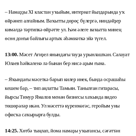
– Намаҙҙы XI кластан уҡыйым, интернат йылдарында уҡ
өйрәнеп алғайным. Ваҡытты дөрөҫ бүлергә, ниндәйҙер
кимәлдә тәртипкә өйрәтте ул. Һәм әлеге ваҡытта минең
өсөн донъя байлығы артыҡ әһәмиәткә эйә түгел.
13:00.
Мәсет Ағиҙел янындағы тауҙа урынлашҡан. Салауат
Юлаев һәйкәленә лә бынан бер нисә аҙым ғына.
– Яҡындағы мәсеткә барып килер инек, бында осрашаһы
кешем бар, – тип аңлатты Тамьян. Танылған гитарасы,
йырсы Тимур Ямалов менән бизнесы хаҡында видео
төшөрәләр икән. Ул мәсеттә күренмәгәс, геройым уны
офисҡа саҡырырға булды.
14:25.
Хөтбә тыңлап, йома намаҙы уҡығансы, сәғәттән