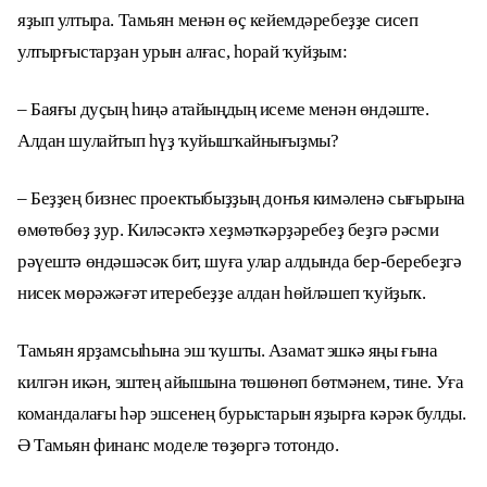
яҙып ултыра. Тамьян менән өҫ кейемдәребеҙҙе сисеп
ултырғыстарҙан урын алғас, һорай ҡуйҙым:
– Баяғы дуҫың һиңә атайыңдың исеме менән өндәште.
Алдан шулайтып һүҙ ҡуйышҡайнығыҙмы?
– Беҙҙең бизнес проектыбыҙҙың донъя кимәленә сығырына
өмөтөбөҙ ҙур. Киләсәктә хеҙмәткәрҙәребеҙ беҙгә рәсми
рәүештә өндәшәсәк бит, шуға улар алдында бер-беребеҙгә
нисек мөрәжәғәт итеребеҙҙе алдан һөйләшеп ҡуйҙыҡ.
Тамьян ярҙамсыһына эш ҡушты. Азамат эшкә яңы ғына
килгән икән, эштең айышына төшөнөп бөтмәнем, тине. Уға
командалағы һәр эшсенең бурыстарын яҙырға кәрәк булды.
Ә Тамьян финанс моделе төҙөргә тотондо.