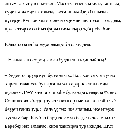
ашыу ваҡыт үтеп киткән. Мәсеткә инеп сыҡҡас, тәнгә лә,
күңелгә лә еңеллек килде, эскә ниндәйҙер йылылыҡ
йүгерҙе. Күптән килмәгәнемә үҙемде шелтәләп тә алдым,
ир-егеттәр өсөн был фарыз ғәмәлдәрҙең береһе бит.
Юлда тағы ла һорауҙарымды бирә килдем:
– Һынылыш осороң ҡасан булды тип иҫәпләйһең?
– Ундай осорҙар күп булғандыр... Бәләкәй саҡта үҙемә
ҡарата талапсан булырға тигән ҡарар ҡылғанымды
иҫләйем. IV-V кластар тирәһе булғандыр, йырсы Фәнис
Солтанғолов беҙҙең ауылға концерт менән килгәйне. Ә
беҙҙең ғаилә ҙур, 5 бала үҫтек: ике апайым, ике игеҙәк
ҡустым бар. Клубҡа барҙыҡ, әммә беҙҙең аҡса етмәне...
Беребеҙ инә алмағас, кире ҡайтырға тура килде. Шул