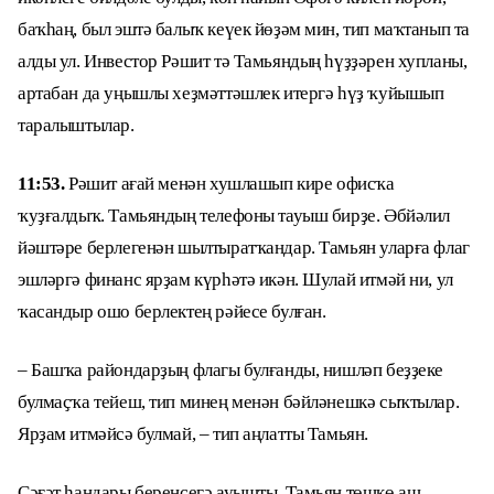
баҡһаң, был эштә балыҡ кеүек йөҙәм мин, тип маҡтанып та
алды ул. Инвестор Рәшит тә Тамьяндың һүҙҙәрен хупланы,
артабан да уңышлы хеҙмәттәшлек итергә һүҙ ҡуйышып
таралыштылар.
11:53.
Рәшит ағай менән хушлашып кире офисҡа
ҡуҙғалдыҡ. Тамьяндың телефоны тауыш бирҙе. Әбйәлил
йәштәре берлегенән шылтыратҡандар. Тамьян уларға флаг
эшләргә финанс ярҙам күрһәтә икән. Шулай итмәй ни, ул
ҡасандыр ошо берлектең рәйесе булған.
– Башҡа райондарҙың флагы булғанды, нишләп беҙҙеке
булмаҫҡа тейеш, тип минең менән бәйләнешкә сыҡтылар.
Ярҙам итмәйсә булмай, – тип аңлатты Тамьян.
Сәғәт һандары беренсегә ауышты. Тамьян төшкө аш