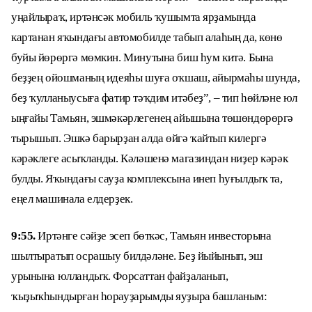
уңайлыраҡ, иртәнсәк мобиль ҡушымта ярҙамында
картанан яҡындағы автомобилде табып алаһың да, көнө
буйы йөрөргә мөмкин. Минутына биш һум китә. Бына
беҙҙең ойошманың идеяһы шуға оҡшаш, айырмаһы шунда,
беҙ ҡулланыусыға фатир тәҡдим итәбеҙ”, – тип һөйләне юл
ыңғайы Тамьян, эшмәкәрлегенең айышына төшөндөрөргә
тырышып. Эшкә барырҙан алда өйгә ҡайтып килергә
кәрәклеге асыҡланды. Кәләшенә магазиндан ниҙер кәрәк
булды. Яҡындағы сауҙа комплексына инеп һуғылдыҡ та,
еңел машинала елдерҙек.
9:55.
Иртәнге сәйҙе эсеп бөткәс, Тамьян инвесторына
шылтыратып осрашыу билдәләне. Беҙ йыйынып, эш
урынына юлландыҡ. Форсаттан файҙаланып,
ҡыҙыҡһындырған һорауҙарымды яуҙыра башланым: