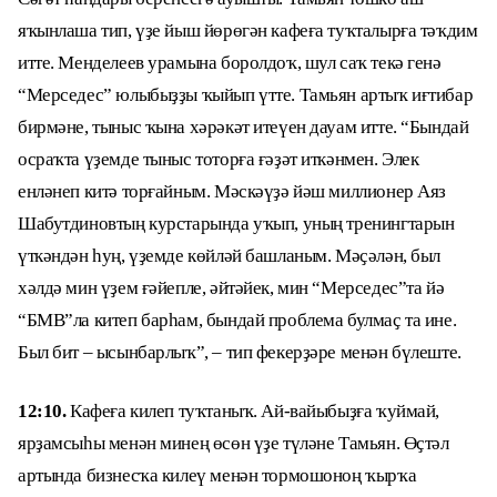
яҡынлаша тип, үҙе йыш йөрөгән кафеға туҡталырға тәҡдим
итте. Менделеев урамына боролдоҡ, шул саҡ текә генә
“Мерседес” юлыбыҙҙы ҡыйып үтте. Тамьян артыҡ иғтибар
бирмәне, тыныс ҡына хәрәкәт итеүен дауам итте. “Бындай
осраҡта үҙемде тыныс тоторға ғәҙәт иткәнмен. Элек
енләнеп китә торғайным. Мәскәүҙә йәш миллионер Аяз
Шабутдиновтың курстарында уҡып, уның тренингтарын
үткәндән һуң, үҙемде көйләй башланым. Мәҫәлән, был
хәлдә мин үҙем ғәйепле, әйтәйек, мин “Мерседес”та йә
“БМВ”ла китеп барһам, бындай проблема булмаҫ та ине.
Был бит – ысынбарлыҡ”, – тип фекерҙәре менән бүлеште.
12:10.
Кафеға килеп туҡтаныҡ. Ай-вайыбыҙға ҡуймай,
ярҙамсыһы менән минең өсөн үҙе түләне Тамьян. Өҫтәл
артында бизнесҡа килеү менән тормошоноң ҡырҡа