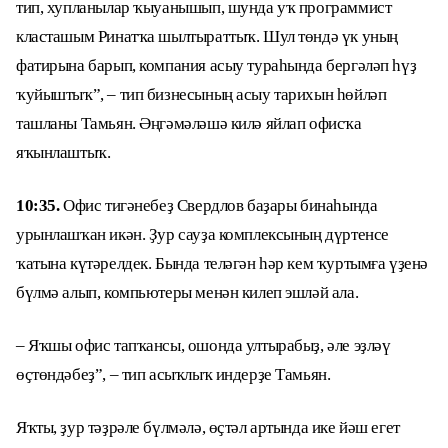
тип, хупланылар ҡыуанышып, шунда уҡ программист
класташым Ринатҡа шылтыраттыҡ. Шул төндә үк уның
фатирына барып, компания асыу тураһында бергәләп һүҙ
ҡуйыштыҡ”, – тип бизнесының асыу тарихын һөйләп
ташланы Тамьян. Әңгәмәләшә килә яйлап офисҡа
яҡынлаштыҡ.
10:35.
Офис тигәнебеҙ Свердлов баҙары бинаһында
урынлашҡан икән. Ҙур сауҙа комплексының дүртенсе
ҡатына күтәрелдек. Бында теләгән һәр кем ҡуртымға үҙенә
бүлмә алып, компьютеры менән килеп эшләй ала.
– Яҡшы офис тапҡансы, ошонда ултырабыҙ, әле эҙләү
өҫтөндәбеҙ”, – тип асыҡлыҡ индерҙе Тамьян.
Яҡты, ҙур тәҙрәле бүлмәлә, өҫтәл артында ике йәш егет