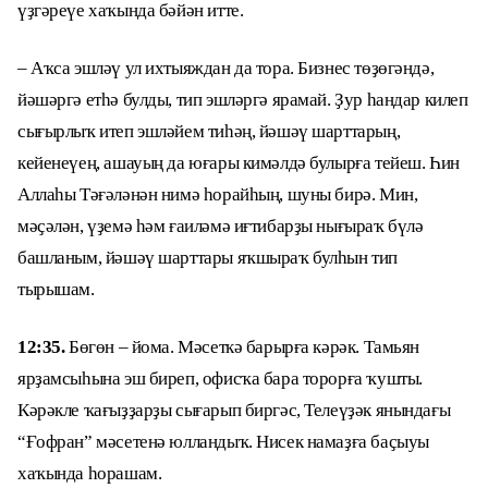
үҙгәреүе хаҡында бәйән итте.
– Аҡса эшләү ул ихтыяждан да тора. Бизнес төҙөгәндә,
йәшәргә етһә булды, тип эшләргә ярамай. Ҙур һандар килеп
сығырлыҡ итеп эшләйем тиһәң, йәшәү шарттарың,
кейенеүең, ашауың да юғары кимәлдә булырға тейеш. Һин
Аллаһы Тәғәләнән нимә һорайһың, шуны бирә. Мин,
мәҫәлән, үҙемә һәм ғаиләмә иғтибарҙы нығыраҡ бүлә
башланым, йәшәү шарттары яҡшыраҡ булһын тип
тырышам.
12:35.
Бөгөн – йома. Мәсеткә барырға кәрәк. Тамьян
ярҙамсыһына эш биреп, офисҡа бара торорға ҡушты.
Кәрәкле ҡағыҙҙарҙы сығарып биргәс, Телеүҙәк янындағы
“Ғофран” мәсетенә юлландыҡ. Нисек намаҙға баҫыуы
хаҡында һорашам.