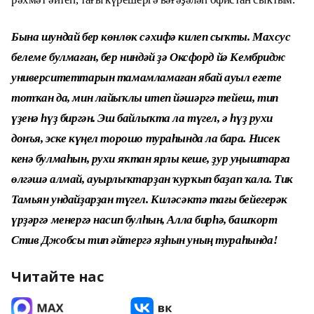
Бына шундай бер көнлөк сәхифә килеп сыҡты. Махсус
белеме булмаған, бер ниндәй ҙә Оксфорд йә Кембридж
университеттарын тамамламаған ябай ауыл егете
тотҡан да, мин лайыҡлы итеп йәшәргә тейеш, тип
үҙенә һүҙ биргән. Эш байлыҡта ла түгел, ә һүҙ рухи
донъя, эске күңел торошо тураһында ла бара. Нисек
кенә булмаһын, рухи яҡтан ярлы кеше, ҙур уңыштарға
өлгәшә алмай, ауырлыҡтарҙан ҡурҡып баҙап ҡала. Тик
Тамьян ундайҙарҙан түгел. Киләсәктә тағы бейегерәк
үрҙәргә менергә насип булһын, Алла бирһә, башҡорт
Стив Джобсы тип әйтергә яҙһын уның тураһында!
Читайте нас