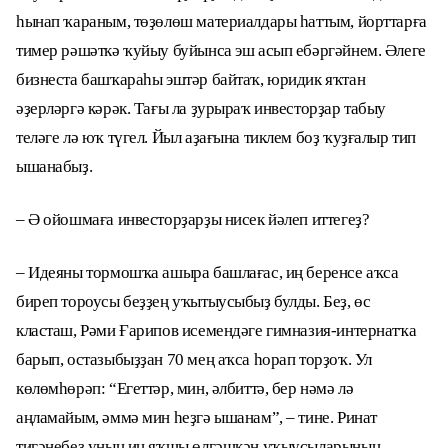
һынап ҡараным, төҙөлөш материалдары һаттым, йорттарға
тимер рәшәткә ҡуйыу буйынса эш асып ебәргәйнем. Әлеге
бизнеста башҡараһы эштәр байтаҡ, юридик яҡтан
әҙерләргә кәрәк. Тағы ла ҙурыраҡ инвесторҙар табыу
теләге лә юҡ түгел. Йыл аҙағына тиклем боҙ ҡуҙғалыр тип
ышанабыҙ.
– Ә ойошмаға инвесторҙарҙы нисек йәлеп иттегеҙ?
– Идеяны тормошҡа ашыра башлағас, иң беренсе аҡса
биреп тороусы беҙҙең уҡытыусыбыҙ булды. Беҙ, өс
класташ, Рәми Ғарипов исемендәге гимназия-интернатҡа
барып, остазыбыҙҙан 70 мең аҡса һорап торҙоҡ. Ул
көлөмһөрәп: “Егеттәр, мин, әлбиттә, бер нәмә лә
аңламайым, әммә мин һеҙгә ышанам”, – тине. Ринат
тигәнебеҙ уның иң яҡшы өлгәшкән уҡыусыларының