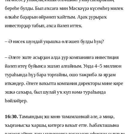
береһе булды. Был аҡсаға мин Мәскәүҙә күсемһеҙ милек
өлкәһе баҙарын өйрәнеп ҡайттым. Аҙаҡ ҙурыраҡ
инвесторҙар табып, аҡса йәлеп иттек.
– Ә нисек шундай уңышҡа өлгәшеп булды һуң?
– Әлеге эште асырҙан алда ҙур компанияға инвестиция
йәлеп итеү буйынса эшләп алғайным. Унда 4–5 миллион
тураһында һүҙ бара торғайны, ошо тәжрибә лә ярҙам
иткәндер. Әлеге ваҡытта компания директоры мине кире
эшкә саҡыра, был шулай уҡ күп нәмә тураһында
һөйләйҙер.
16:30.
Тамьяндың эш көнө тамамланмай әле, ә миңә,
ҡыҙғанысҡа ҡаршы, китергә ваҡыт етте. Һабаҡташыма
рәхмәт әйтеп, тағы күрешергә вәғәҙәләп офистан сыҡтым.