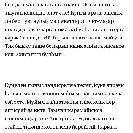
бындай хәлгә ҡалғаны юҡ ине. Ояты ни тора,
тыуған көнөңдө онот әле! Һуңғы арала эшендә
лә бер туҡтауһыҙ мәшәҡәттәр, отчет-маҙар
шунда, етәкселәргә нимә лә булһа талап итергә
кәрәк бит инде. Әй, бер яҡтан иҫе лә китмәй уға.
Тик бынау төшө боларып ҡына алйыта нисәнсе
көн. Хәйерлегә булһын…
Күңелен тынысландырырға теләп, йүкә япрағы
һалып, муйыл ҡайнатмаһы менән тәмләп кенә
сәй эсте. Муйыл ҡайнатмаһы тиһә, кешеләр
аптырай ҙа китә. Тәмләп ҡарамайынса
ышанмайҙар әле. Ансары ла, муйыллап сәй
эсәйек, тигәнде көтөп кенә йөрөй. Ай, һармаҡ!