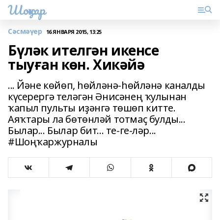
Шоңҡар
Сәсмәүер
16 ЯНВАРЯ 2015, 13:25
Бүләк ителгән икенсе
тыуған көн. Хикәйә
... Йәне көйөп, һөйләнә-һөйләнә каналды
күсерергә теләгән Әнисәнең ҡулынан
ҡапыл пульты иҙәнгә төшөп китте.
Аяҡтары ла бөтөнләй тотмаҫ булды...
Былар... Былар бит... те-ге-ләр...
#Шоңҡаржурналы