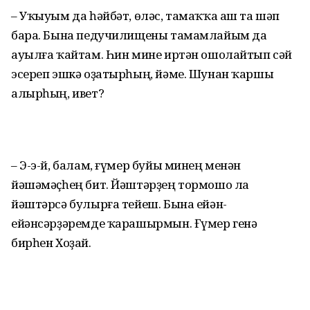
– Уҡыуым да һәйбәт, өләс, тамаҡҡа аш та шәп
бара. Бына педучилищены тамамлайым да
ауылға ҡайтам. Һин мине иртән ошолайтып сәй
эсереп эшкә оҙатырһың, йәме. Шунан ҡаршы
алырһың, ивет?
– Э-э-й, балам, ғүмер буйы минең менән
йәшәмәҫһең бит. Йәштәрҙең тормошо ла
йәштәрсә булырға тейеш. Бына ейән-
ейәнсәрҙәремде ҡарашырмын. Ғүмер генә
бирһен Хоҙай.