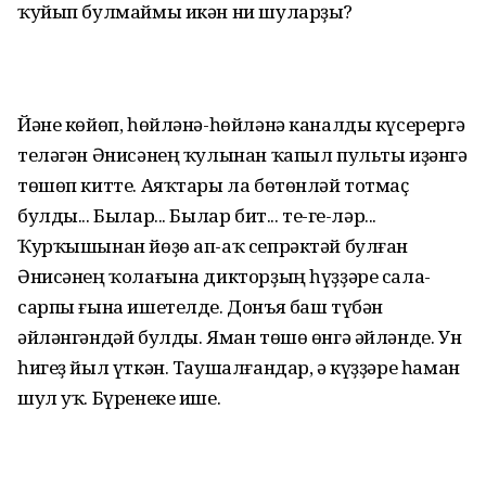
ҡуйып булмаймы икән ни шуларҙы?
Йәне көйөп, һөйләнә-һөйләнә каналды күсерергә
теләгән Әнисәнең ҡулынан ҡапыл пульты иҙәнгә
төшөп китте. Аяҡтары ла бөтөнләй тотмаҫ
булды... Былар... Былар бит... те-ге-ләр...
Ҡурҡышынан йөҙө ап-аҡ сепрәктәй булған
Әнисәнең ҡолағына дикторҙың һүҙҙәре сала-
сарпы ғына ишетелде. Донъя баш түбән
әйләнгәндәй булды. Яман төшө өнгә әйләнде. Ун
һигеҙ йыл үткән. Таушалғандар, ә күҙҙәре һаман
шул уҡ. Бүренеке ише.