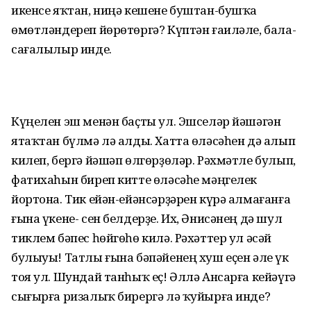
икенсе яҡтан, ниңә кешене буштан-бушҡа
өмөтләндереп йөрөтөргә? Күптән ғаиләле, бала-
сағалылыр инде.
Күңелен эш менән баҫты ул. Эшселәр йәшәгән
ятаҡтан бүлмә лә алды. Хатта өләсәһен дә алып
килеп, бергә йәшәп өлгөрҙөләр. Рәхмәтле булып,
фатихаһын биреп китте өләсәһе мәңгелек
йортона. Тик ейән-ейәнсәрҙәрен күрә алмағанға
ғына үкене- сен белдерҙе. Их, Әнисәнең дә шул
тиклем бәпес һөйгөһө килә. Рәхәттер ул әсәй
булыуы! Татлы ғына бәпәйенең хуш еҫен әле үк
тоя ул. Шундай танһыҡ еҫ! Әллә Ансарға кейәүгә
сығырға ризалыҡ бирергә лә ҡуйырға инде?