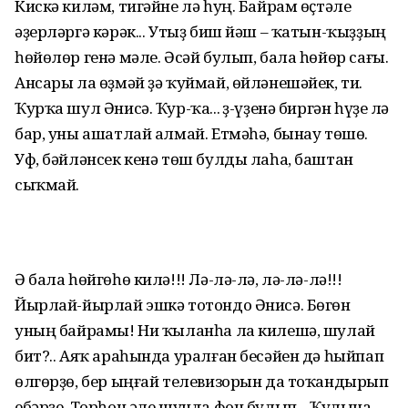
Кискә киләм, тигәйне лә һуң. Байрам өҫтәле
әҙерләргә кәрәк... Утыҙ биш йәш – ҡатын-ҡыҙҙың
һөйөлөр генә мәле. Әсәй булып, бала һөйөр сағы.
Ансары ла өҙмәй ҙә ҡуймай, өйләнешәйек, ти.
Ҡурҡа шул Әнисә. Ҡур-ҡа... Үҙ-үҙенә биргән һүҙе лә
бар, уны ашатлай алмай. Етмәһә, бынау төшө.
Уф, бәйләнсек кенә төш булды лаһа, баштан
сыҡмай.
Ә бала һөйгөһө килә!!! Лә-лә-лә, лә-лә-лә!!!
Йырлай-йырлай эшкә тотондо Әнисә. Бөгөн
уның байрамы! Ни ҡыланһа ла килешә, шулай
бит?.. Аяҡ араһында уралған бесәйен дә һыйпап
өлгөрҙө, бер ыңғай телевизорын да тоҡандырып
ебәрҙе. Торһон әле шунда фон булып... Ҡулына