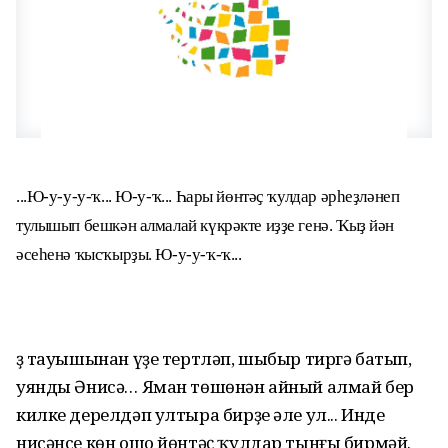
...Ю-у-у-у-ҡ... Ю-у-ҡ... Һары йөнтәҫ ҡулдар әрһеҙләнеп
тулышып бешкән алмалай күкрәкте иҙҙе генә. Ҡыҙ йән
әсеһенә ҡысҡырҙы. Ю-у-у-ҡ-ҡ...
Үҙ тауышынан үҙе тертләп, шыбыр тиргә батып,
уянды Әнисә… Яман төшөнән айный алмай бер
килке дерелдәп ултыра бирҙе әле ул... Инде
нисәнсе көн ошо йөнтәҫ ҡулдар тынғы бирмәй.