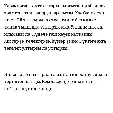
Кәрәкмәгән тоҡто сығарып ырғытҡандай, ишек-
тән этеп кенә төшөрҙөләр ҡыҙҙы. Хас баяғы сүп
ише... Өй тапҡырына еткәс тә әле бер килке
ҡапҡа тышында ултырҙы ҡыҙ. Уйланманы ла,
иламаны ла. Күңеле таш кеүек ҡатҡайны.
Хистәр ҙә, теләктәр ҙә, һүҙҙәр ҙә юҡ. Күктәге айға
текәлеп ултырҙы ла ултырҙы.
Ипләп кенә шығырлап асылған ишек тауышына
терт итеп ҡалды. Кемдәрҙеңдер шым ғына
һөйлә- шеүе ишетелде.