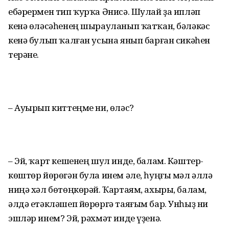
ебәрермен тип ҡурҡа Әнисә. Шулай ҙа ипләп
кенә өләсәһенең шырауланып ҡатҡан, бәләкәс
кенә булып ҡалған усына янып барған сикәһен
терәне.
– Ауырып киттеңме ни, өләс?
– Эй, ҡарт кешенең шул инде, балам. Кәштер-
көштөр йөрөгән була инем әле, һуңғы мәл әллә
ниңә хәл бөтөңкөрәй. Ҡартаям, ахыры, балам,
әлдә етәкләшеп йөрөргә таяғым бар. Унһыҙ ни
эшләр инем? Эй, рәхмәт инде үҙенә.