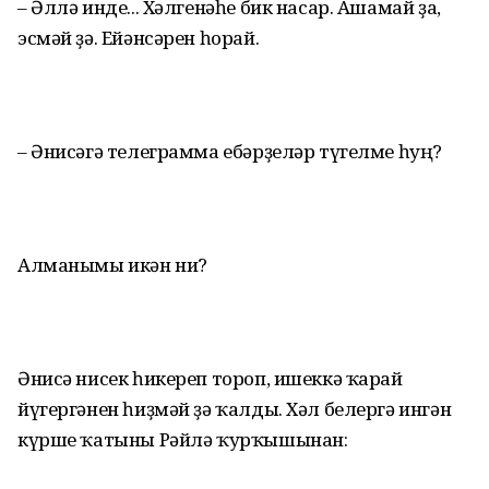
– Әллә инде... Хәлгенәһе бик насар. Ашамай ҙа,
эсмәй ҙә. Ейәнсәрен һорай.
– Әнисәгә телеграмма ебәрҙеләр түгелме һуң?
Алманымы икән ни?
Әнисә нисек һикереп тороп, ишеккә ҡарай
йүгергәнен һиҙмәй ҙә ҡалды. Хәл белергә ингән
күрше ҡатыны Рәйлә ҡурҡышынан: