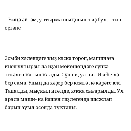
– Һиңә әйтәм, ултырма шыңшып, тиҙ бул, – тип
өҫтәне.
Зомби хәлендәге ҡыҙ көскә тороп, машинаға
инеп ултырҙы ла иҙән мөйөшөндәге сүпкә
текәлеп ҡатып ҡалды. Сүп ни, ул ни... Икеһе лә
бер сама. Уның да хәҙер бер кемгә лә кәрәге юҡ.
Тапалды, мыҫҡыл ителде, юҡҡа сығарылды. Ул
арала маши- на йәшен тиҙлегендә шыжлап
барып ауыл осонда туҡтаны.