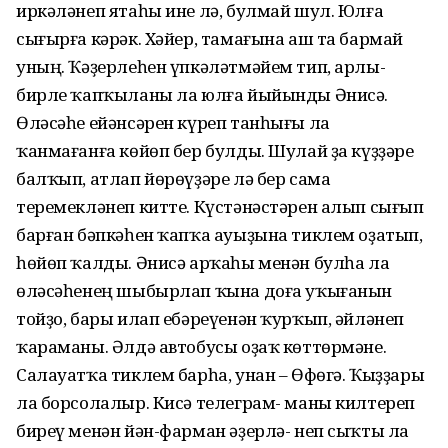
иркәләнеп ятаһы ине лә, булмай шул. Юлға
сығырға кәрәк. Хәйер, тамағына аш та бармай
уның. Ҡәҙерлеһен үпкәләтмәйем тип, арлы-
бирле ҡапҡыланы ла юлға йыйынды Әнисә.
Өләсәһе ейәнсәрен күреп танһығы ла
ҡанмағанға көйөп бер булды. Шулай ҙа күҙҙәре
балҡып, атлап йөрөүҙәре лә бер сама
теремекләнеп китте. Күстәнәстәрен алып сығып
барған бәпкәһен ҡапҡа ауыҙына тиклем оҙатып,
һөйөп ҡалды. Әнисә арҡаһы менән булһа ла
өләсәһенең шыбырлап ҡына доға уҡығанын
тойҙо, бары илап ебәреүенән ҡурҡып, әйләнеп
ҡараманы. Әлдә автобусы оҙаҡ көттөрмәне.
Салауатҡа тиклем барһа, унан – Өфөгә. Ҡыҙҙары
ла борсолалыр. Кисә телеграм- маны килтереп
биреү менән йән-фарман әҙерлә- неп сыҡты ла