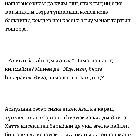
йәшәгәнсе үләм дә ҡуям тип, ятаҡтың иң өҫкө
ҡатындағы тәҙрә тупһаһына менеп кенә
баҫҡайны, кемдер йән көсөнә асыу менән тартып
төшөрҙө.
– Алйып бараһыңмы әллә? Нимә, йәшәгең
килмәйме? Минең дә! Әйҙә, икәү бергә
һикерәйек! Әйҙә, нимә ҡатып ҡалдың?
Асыуынан сәсәр сиккә еткән Азатҡа ҡарап,
түгелеп илап ебәргәнен һиҙмәй ҙә ҡалды Әнисә.
Хатта нисек итеп барыһын да уны егеткә һөйләп
биргәнен дә иҫләмәй. Йыуатманы ла, өндәшмәне