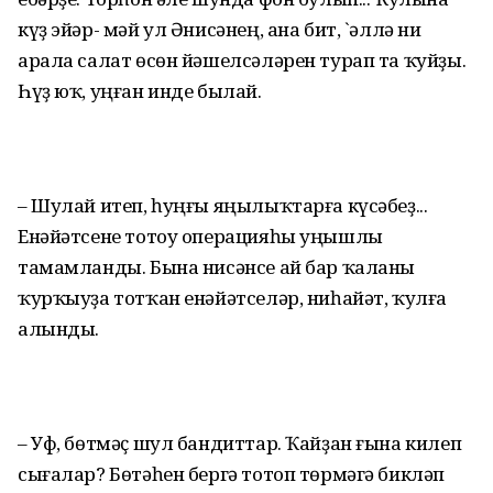
күҙ эйәр- мәй ул Әнисәнең, ана бит, `әллә ни
арала салат өсөн йәшелсәләрен турап та ҡуйҙы.
Һүҙ юҡ, уңған инде былай.
– Шулай итеп, һуңғы яңылыҡтарға күсәбеҙ...
Енәйәтсене тотоу операцияһы уңышлы
тамамланды. Бына нисәнсе ай бар ҡаланы
ҡурҡыуҙа тотҡан енәйәтселәр, ниһайәт, ҡулға
алынды.
– Уф, бөтмәҫ шул бандиттар. Ҡайҙан ғына килеп
сығалар? Бөтәһен бергә тотоп төрмәгә бикләп