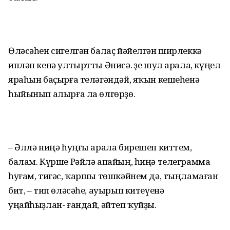
Өләсәһен сигелгән балаҫ йәйелгән ширлеккә
ипләп кенә ултыртты Әнисә. Үҙе шул арала, күңел
яраһын баҫырға теләгәндәй, яҡын кешеһенә
һыйынып алырға ла өлгөрҙө.
– Әллә ниңә һуңғы арала бирешеп киттем,
балам. Күрше Рәйлә апайың, һиңә телеграмма
һуғам, тигәс, ҡаршы төшкәйнем дә, тыңламаған
бит, – тип өләсәһе, ауырып китеүенә
уңайһыҙлан- ғандай, әйтеп ҡуйҙы.