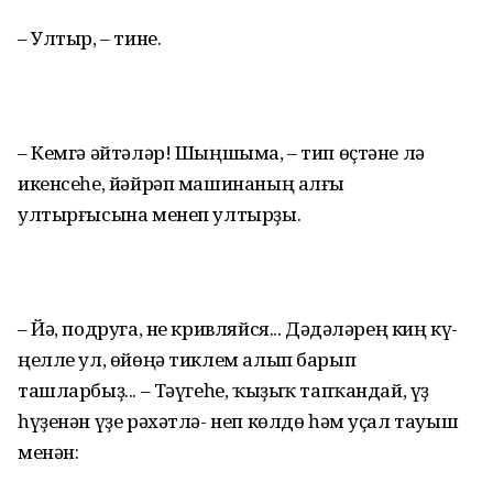
– Ултыр, – тине.
– Кемгә әйтәләр! Шыңшыма, – тип өҫтәне лә
икенсеһе, йәйрәп машинаның алғы
ултырғысына менеп ултырҙы.
– Йә, подруга, не кривляйся... Дәдәләрең киң кү-
ңелле ул, өйөңә тиклем алып барып
ташларбыҙ... – Тәүгеһе, ҡыҙыҡ тапҡандай, үҙ
һүҙенән үҙе рәхәтлә- неп көлдө һәм уҫал тауыш
менән: