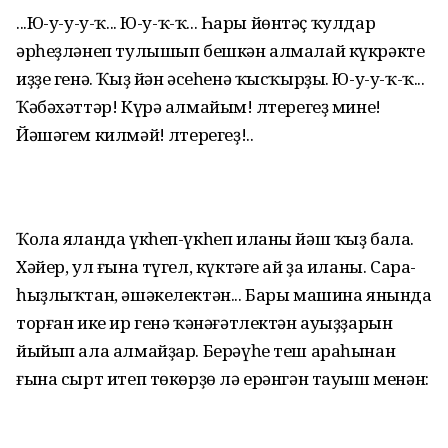
...Ю-у-у-у-ҡ... Ю-у-ҡ-ҡ... Һары йөнтәҫ ҡулдар
әрһеҙләнеп тулышып бешкән алмалай күкрәкте
иҙҙе генә. Ҡыҙ йән әсеһенә ҡысҡырҙы. Ю-у-у-ҡ-ҡ...
Ҡәбәхәттәр! Күрә алмайым! Үлтерегеҙ мине!
Йәшәгем килмәй! Үлтерегеҙ!..
Ҡола яланда үкһеп-үкһеп иланы йәш ҡыҙ бала.
Хәйер, ул ғына түгел, күктәге ай ҙа иланы. Сара-
һыҙлыҡтан, әшәкелектән... Бары машина янында
торған ике ир генә ҡәнәғәтлектән ауыҙҙарын
йыйып ала алмайҙар. Берәүһе теш араһынан
ғына сырт итеп төкөрҙө лә ерәнгән тауыш менән: