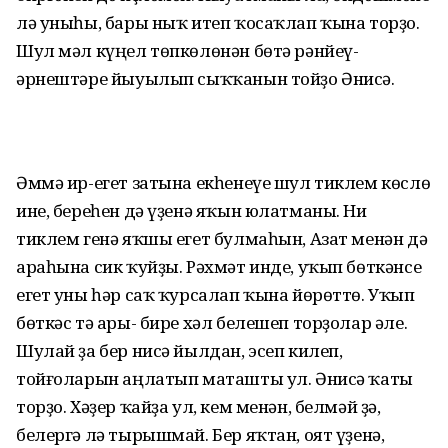
лә уныһы, бары ныҡ итеп ҡосаҡлап ҡына торҙо.
Шул мәл күңел төпкөлөнән бөтә рәнйеү-
әрнештәре йыуылып сыҡҡанын тойҙо Әнисә.
Әммә ир-егет затына екһенеүе шул тиклем көслө
ине, береһен дә үҙенә яҡын юлатманы. Ни
тиклем генә яҡшы егет булмаһын, Азат менән дә
араһына сик ҡуйҙы. Рәхмәт инде, уҡып бөткәнсе
егет уны һәр саҡ ҡурсалап ҡына йөрөттө. Уҡып
бөткәс тә ары- бире хәл белешеп торҙолар әле.
Шулай ҙа бер нисә йылдан, эсеп килеп,
тойғоларын аңлатып маташты ул. Әнисә ҡаты
торҙо. Хәҙер ҡайҙа ул, кем менән, белмәй ҙә,
белергә лә тырышмай. Бер яҡтан, оят үҙенә,