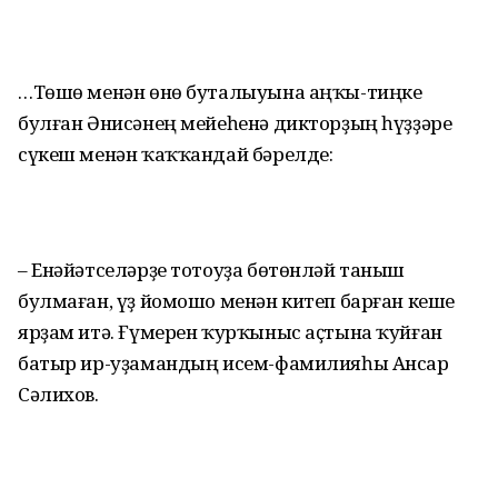
…Төшө менән өнө буталыуына аңҡы-тиңке
булған Әнисәнең мейеһенә дикторҙың һүҙҙәре
сүкеш менән ҡаҡҡандай бәрелде:
– Енәйәтселәрҙе тотоуҙа бөтөнләй таныш
булмаған, үҙ йомошо менән китеп барған кеше
ярҙам итә. Ғүмерен ҡурҡыныс аҫтына ҡуйған
батыр ир-уҙамандың исем-фамилияһы Ансар
Сәлихов.