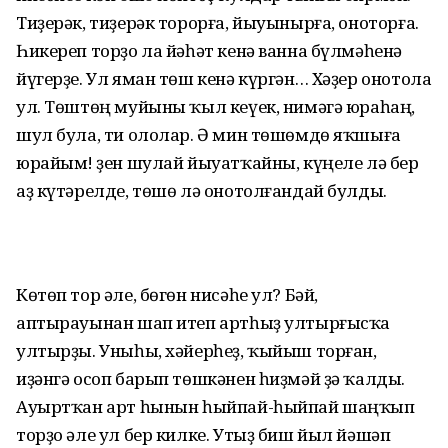
Тиҙерәк, тиҙерәк торорға, йыуынырға, оноторға.
Һикереп торҙо ла йәһәт кенә ванна бүлмәһенә
йүгерҙе. Ул яман төш кенә күргән… Хәҙер онотола
ул. Төштөң муйыны ҡыл кеүек, нимәгә юраһаң,
шул була, ти ололар. Ә мин төшөмдө яҡшыға
юрайым! Үҙен шулай йыуатҡайны, күңеле лә бер
аҙ күтәрелде, төшө лә онотолғандай булды.
Көтөп тор әле, бөгөн нисәһе ул? Бәй,
аптырауынан шап итеп артһыҙ ултырғысҡа
ултырҙы. Уныһы, хәйерһеҙ, ҡыйыш торған,
иҙәнгә осоп барып төшкәнен һиҙмәй ҙә ҡалды.
Ауыртҡан арт һынын һыйпай-һыйпай шаңҡып
торҙо әле ул бер килке. Утыҙ биш йыл йәшәп