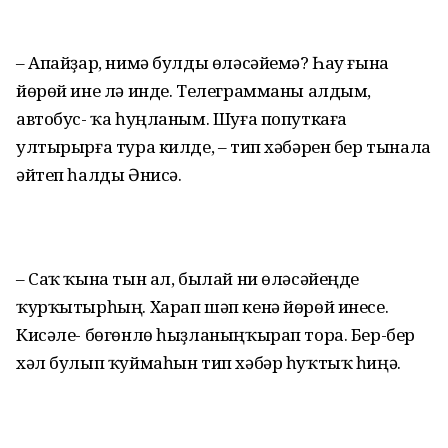
– Апайҙар, нимә булды өләсәйемә? Һау ғына
йөрөй ине лә инде. Телеграмманы алдым,
автобус- ҡа һуңланым. Шуға попуткаға
ултырырға тура килде, – тип хәбәрен бер тынала
әйтеп һалды Әнисә.
– Саҡ ҡына тын ал, былай ни өләсәйеңде
ҡурҡытырһың. Харап шәп кенә йөрөй инесе.
Кисәле- бөгөнлө һыҙланыңҡырап тора. Бер-бер
хәл булып ҡуймаһын тип хәбәр һуҡтыҡ һиңә.