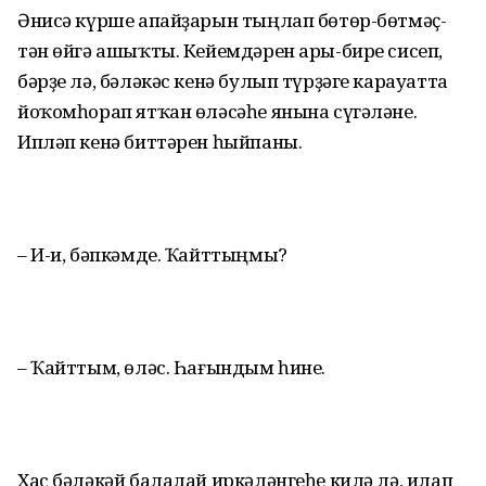
Әнисә күрше апайҙарын тыңлап бөтөр-бөтмәҫ-
тән өйгә ашыҡты. Кейемдәрен ары-бире сисеп,
бәрҙе лә, бәләкәс кенә булып түрҙәге карауатта
йоҡомһорап ятҡан өләсәһе янына сүгәләне.
Ипләп кенә биттәрен һыйпаны.
– И-и, бәпкәмде. Ҡайттыңмы?
– Ҡайттым, өләс. Һағындым һине.
Хас бәләкәй балалай иркәләнгеһе килә лә, илап