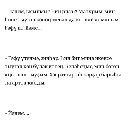
– Йәнем, ысынмы? Һин риза?! Матурым, мин
һине тыуған көнөң менән дә ҡотлай алманым.
Ғәфү ит, йәме…
– Ғәфү үтенмә, зинһар. Һин бит миңә икенсе
тыуған көн бүләк иттең. Беләһеңме, мин бөгөн
яңы- нан тыуҙым. Хәсрәттәр, аһ-зарҙар барыһы
ла артта ҡалды.
– Йәнем….