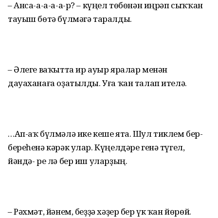
– Анса-а-а-а-а-р? – күңел төбөнән иңрәп сыҡҡан
тауыш бөтә бүлмәгә таралды.
– Әлеге ваҡытта ир ауыр яралар менән
дауаханаға оҙатылды. Уға ҡан талап ителә.
…Ап-аҡ бүлмәлә ике кеше ята. Шул тиклем бер-
береһенә кәрәк улар. Күңелдәре генә түгел,
йәндә- ре лә бер иш уларҙың.
– Рәхмәт, йәнем, беҙҙә хәҙер бер үк ҡан йөрөй.