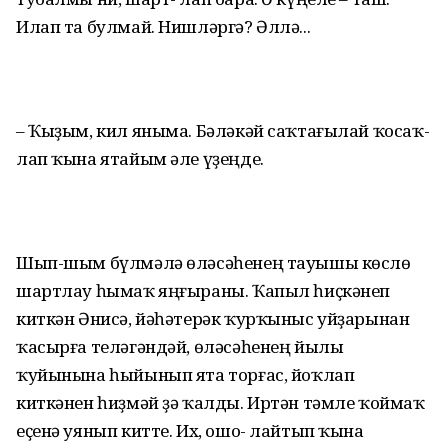
Илап та булмай. Нишләргә? Әллә...
– Ҡыҙым, кил яныма. Бәләкәй саҡтағылай ҡосаҡ-
лап ҡына ятайым әле үҙеңде.
Шып-шым бүлмәлә өләсәһенең тауышы көслө
шартлау һымаҡ яңғыраны. Ҡапыл һиҫкәнеп
киткән Әнисә, йәһәтерәк ҡурҡыныс уйҙарынан
ҡасырға теләгәндәй, өләсәһенең йылы
ҡуйынына һыйынып ята торғас, йоҡлап
киткәнен һиҙмәй ҙә ҡалды. Иртән тәмле ҡоймаҡ
еҫенә уянып китте. Их, ошо- лайтып ҡына