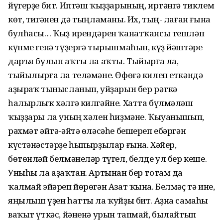
йүгерҙе бит. Иптәш ҡыҙҙарының, иртәнгә тиклем
көт, тигәнен дә тыңламаны. Их, тың- лаған ғына
булһасы… Ҡыҙ ирендәрен ҡанатҡансы тешләп
күпме генә түҙергә тырышмаһын, күҙ йәштәре
даръя булып аҡты ла аҡты. Тыйырға ла,
тыйылырға ла теләмәне. Өфөгә килеп еткәндә
аҙыраҡ тынысланып, уйҙарын бер рәткә
һалырлыҡ хәлгә килгәйне. Хатта бүлмәләш
ҡыҙҙары ла уның хәлен һиҙмәне. Ҡыуанышып,
рәхмәт әйтә-әйтә өләсәһе бешереп ебәргән
күстәнәстәрҙе һыпырҙылар ғына. Хәйер,
бөтөнләй белмәнеләр түгел, белде ул бер кеше.
Уныһы ла аҙаҡтан. Артынан бер тотам да
ҡалмай эйәреп йөрөгән Азат ҡына. Белмәҫ тә ине,
яңылыш үҙен һатты ла ҡуйҙы бит. Аҙна самаһы
ваҡыт үткәс, йәненә урын тапмай, былайтып