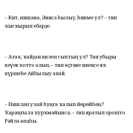
– Кит, нишана, Әнисә һылыу, һинме ул? – тип
ҡысҡырып ебәрҙе.
– Атаҡ, ҡайҙан килеп сыҡтың ул? Төн убыры
кеүек ҡотто алып, – тип өҫтәне икенсе яҡ
күршеһе Айһылыу апай.
– Нишләп улай һуңға ҡалып йөрөйһөң?
Ҡараңғыла ҡурҡмайынса, – тип яратып орошто
Рәйлә апаһы.