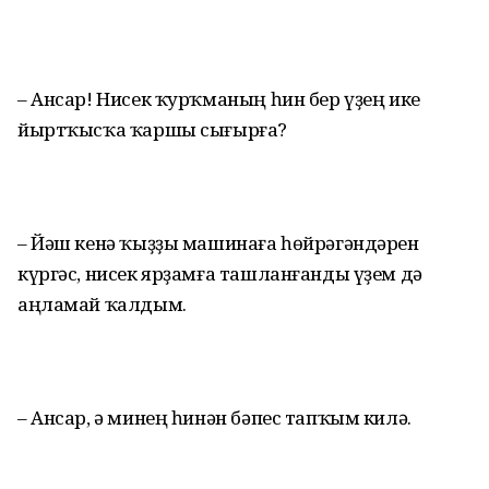
– Ансар! Нисек ҡурҡманың һин бер үҙең ике
йыртҡысҡа ҡаршы сығырға?
– Йәш кенә ҡыҙҙы машинаға һөйрәгәндәрен
күргәс, нисек ярҙамға ташланғанды үҙем дә
аңламай ҡалдым.
– Ансар, ә минең һинән бәпес тапҡым килә.