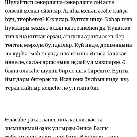
Шулайтып сөкөрләшә-сөкөрләшә сәй эсте
өләсәй менән ейәнсәр. Атаһы менән әсәһе ҡайҙа
һуң, тиерһегеҙ? Юҡ улар. Күптән инде. Ҡәһәр генә
һуҡҡыры зәхмәт алып китте икеһен дә. Ҡунаҡҡа
тип кенә киткән ерҙән, ағыулы араҡы эсеп, бер
төптән мәрхүм булдылар. Ҡуй инде, дошманыңа
ла күрһәтмәһен ундай ҡайғыны. Әнисә бәләкәй
ине әле, сала-сарпы ғына иҫләй ул мәхшәрҙе. Ә
бына өләсәһе шунан бирле ныҡ биреште. Һуңғы
йылдары бигерәк тә. Иҫән генә булһын инде, күҙ
терәп ҡайтыр кешеһе лә ул ғына бит.
Өләсәһе рәхәтләнеп йоҡлап киткәс тә,
ҡымшанмай оҙаҡ ултырҙы Әнисә. Башы
тубалмы ни, шарт- лап бара. Ә күңеле – таш.