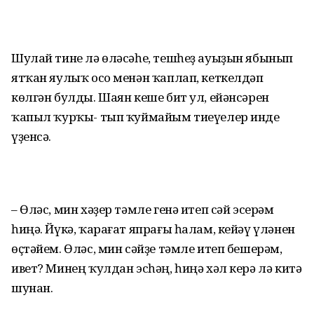
Шулай тине лә өләсәһе, тешһеҙ ауыҙын ябынып
ятҡан яулыҡ осо менән ҡаплап, кеткелдәп
көлгән булды. Шаян кеше бит ул, ейәнсәрен
ҡапыл ҡурҡы- тып ҡуймайым тиеүелер инде
үҙенсә.
– Өләс, мин хәҙер тәмле генә итеп сәй эсерәм
һиңә. Йүкә, ҡарағат япрағы һалам, кейәү үләнен
өҫтәйем. Өләс, мин сәйҙе тәмле итеп бешерәм,
ивет? Минең ҡулдан эсһәң, һиңә хәл керә лә китә
шунан.