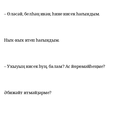
– Өләсәй, белһәң икән, һине нисек һағындым.
Ныҡ-ныҡ итеп һағындым.
– Уҡыуың нисек һуң, балам? Ас йөрөмәйһеңме?
Әбижәйт итмәйҙәрме?