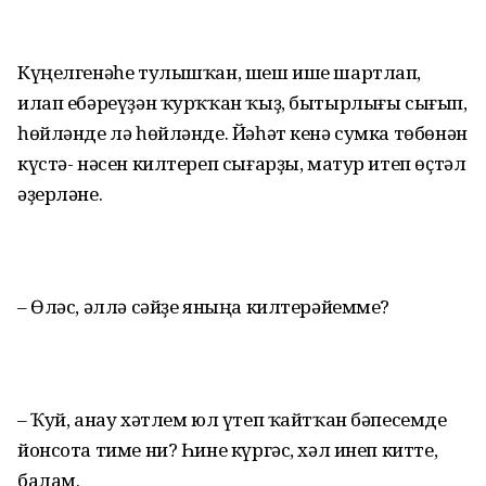
Күңелгенәһе тулышҡан, шеш ише шартлап,
илап ебәреүҙән ҡурҡҡан ҡыҙ, бытырлығы сығып,
һөйләнде лә һөйләнде. Йәһәт кенә сумка төбөнән
күстә- нәсен килтереп сығарҙы, матур итеп өҫтәл
әҙерләне.
– Өләс, әллә сәйҙе яныңа килтерәйемме?
– Ҡуй, анау хәтлем юл үтеп ҡайтҡан бәпесемде
йонсота тиме ни? Һине күргәс, хәл инеп китте,
балам.