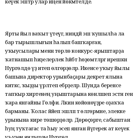
кеүек эштәр улар иңенә йөкмәтелде.
Ярты йыл ваҡыт үтеүгә, ниндәй эш ҡушылһа ла
бар тырышлығын һалып башҡарған,
уҡыусылары менән төрлө конкурс-ярыштарҙа
ҡатнашып һиҙелерлек һәйбәт һөҙөмтәләргә ирешкән
Нургөлдө үҙ итеп өлгөрҙөләр. Икенсе уҡыу йылы
башына директор урынбаҫары декрет ялына
киткәс, ҡыҙҙы үрләтеп ебәрҙеләр. Шунда беренсе
тапҡыр әхирәтенең уңыштарына көнләшеп эстән генә
ҡара янғайны Гөлфиә. Ләкин көйөнөүҙәре оҙаҡҡа
барманы. Ҡолас йәйеп эшләп тә өлгөрмәне, элекке
урынына кире төшөрҙөләр. Дөрөҫөрәге, сабыштан
һуң туҡтағас та һыу эсеп янған йүгерек ат кеүек
үҙ-үҙен яндырҙы Нургөл.