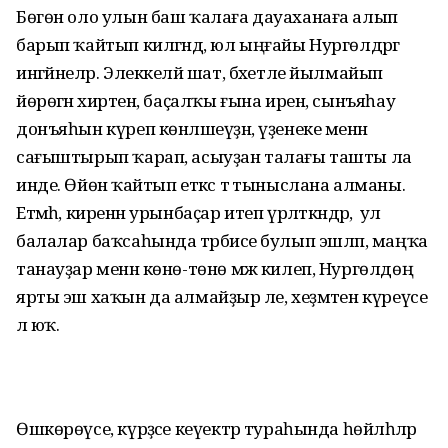
Бөгөн оло улын баш ҡалаға дауаханаға алып
барып ҡайтып килгәндә, юл ыңғайы Нургөлдәргә
ингәйнеләр. Элеккеләй шат, бәхетле йылмайып
йөрөгән әхирәтен, баҫалҡы ғына ирен, сынъяһау
донъяһын күреп көнләшеүҙән, үҙенеке менән
сағыштырып ҡарап, асыуҙан талағы ташты ла
инде. Өйөнә ҡайтып еткәс тә тыныслана алманы.
Етмәһә, киренән урынбаҫар итеп үрләткәндәр, ә ул
балалар баҡсаһында тәрбиәсе булып эшләп, маңҡа
танауҙар менән көнө-төнө мәж килеп, Нургөлдөң
ярты эш хаҡын да алмайҙыр әле, хеҙмәтен күреүсе
лә юҡ.
Өшкөрөүсе, күрәҙәсе кеүектәр тураһында һөйләһәләр