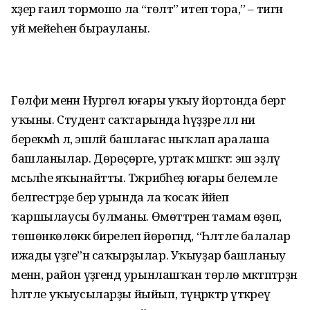
хәҙер ғаилә тормошо ла “гөлт” итеп тора,” – тигән
уй мейеһен бырауланы.
Гөлфиә менән Нургөл юғары уҡыу йортонда бергә
уҡыны. Студент саҡтарында һүҙҙәре әллә ни
берекмәһә лә, эшләй башлағас ныҡлап аралаша
башланылар. Дөрөҫөрәге, уртаҡ мәшәҡәт: эш эҙләү
мәсьәләһе яҡынайтты. Тәжрибәһеҙ юғары белемле
белгестәрҙе бер урында ла ҡосаҡ йәйеп
ҡаршылаусы булманы. Өмөттәрен тамам өҙөп,
төшөнкөлөккә бирелеп йөрөгәндә, “Һәләтле балалар
ижады үҙәге”нә саҡырҙылар. Уҡыуҙар башланыу
менән, район үҙәгендә урынлашҡан төрлө мәктәптәрҙән
һәләтле уҡыусыларҙы йыйып, түңәрәктәр үткәреү