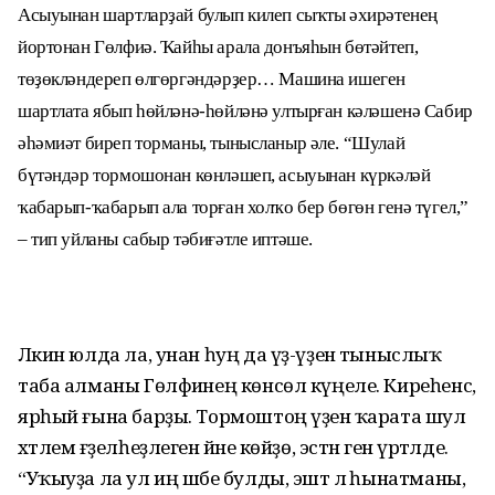
Асыуынан шартларҙай булып килеп сыҡты әхирәтенең
йортонан Гөлфиә. Ҡайһы арала донъяһын бөтәйтеп,
төҙөкләндереп өлгөргәндәрҙер… Машина ишеген
шартлата ябып һөйләнә-һөйләнә ултырған кәләшенә Сабир
әһәмиәт биреп торманы, тынысланыр әле. “Шулай
бүтәндәр тормошонан көнләшеп, асыуынан күркәләй
ҡабарып-ҡабарып ала торған холҡо бер бөгөн генә түгел,”
– тип уйланы сабыр тәбиғәтле иптәше.
Ләкин юлда ла, унан һуң да үҙ-үҙенә тыныслыҡ
таба алманы Гөлфиәнең көнсөл күңеле. Киреһенсә,
ярһый ғына барҙы. Тормоштоң үҙенә ҡарата шул
хәтлем ғәҙелһеҙлегенә йәне көйҙө, эстән генә үртәлде.
“Уҡыуҙа ла ул иң шәбе булды, эштә лә һынатманы,