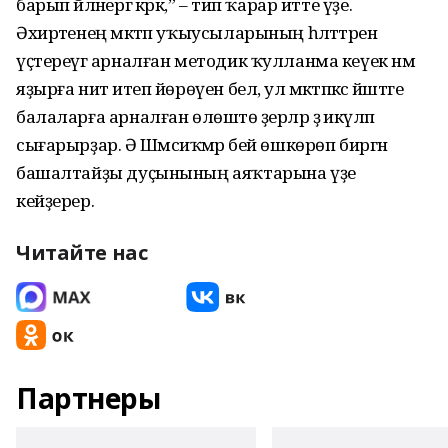
барып әйләнергә кәрәк,” – тип ҡарар итте үҙе.
Әхирәтенең мәктәп уҡыусыларының һәләттәрен
үҫтереүгә арналған методик ҡулланма кеүек нәмә
яҙырға ниәт итеп йөрөүен белә, ул мәктәпкәсә йәштәге
балаларға арналған өлөштө әҙерләр ҙә икәүләп
сығарырҙар. Ә Шәмсиҡәмәр әбей өшкөрөп биргән
башалтайҙы дуҫынының аяҡтарына үҙе
кейҙерер.
Читайте нас
Партнеры