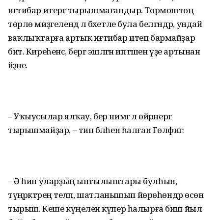
иғтибар итергә тырышмағандыр. Тормоштоң
төрлө миҙгелендә лә бәхетле була белгәндәр, ундай
ваҡлыҡтарға артыҡ иғтибар итеп бармайҙар
бит. Киреһенсә, бергә эшләгән иптәшен үҙе артынан
әйҙәне.
– Уҡыусылар ялҡау, бер нимәгә лә өйрәнергә
тырышмайҙар, – тип бәләһен һалған Гөлфиәгә:
– Ә һин уларҙың ынтылыштары булһын,
түңәрәктәреңә теләп, шатланышып йөрөһөндәр өсөн
тырыш. Кеше күңеленә күпер һалырға биш йыл