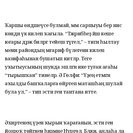
Ҡаршы өндәшеүсе булмай, әммә сарпыуы бер нисә
көндән үк килеп ҡағыла. “Тәжрибәһеҙ йәш кеше
юғары дәрәжә биләргә тейеш түгел,” – тигән һылтау
менән райондың мәғариф бүлегенән килеп
вазифаһынан бушатып китәләр. Теге
уҡытыусының шунда эшләгән ике туған ағаһы
“тырышҡан” тинеләр. Ә Гөлфиә: “Үҙеңә етмәгән
аҡылды башҡаларға өйрәтеп маташһаң шулай
була ул,” – тип эстән генә тантана итте.
Әхирәтенең үҙенә ҡырын ҡарағанын, эстән генә
йоҙроҡ төйгәнен һиҙмәне Нургөл. Бәлки, аңлаһа ла