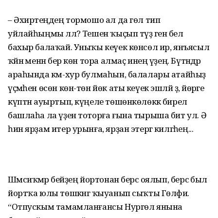
– Әхирәтеңдең тормошо ал да гөл тип
уйлайһыңмы әллә? Тешен ҡыҫып түҙә генә белә
бахыр балаҡай. Уныҡы кеүек көнсөл ир, янъясыл
ҡәйнә менән бер көн тора алмаҫ инең үҙең. Бүтәндәр
араһында кәм-хур булмаһын, балалары атайһыҙ
үҫмәһен өсөн көн-төн йөк аты кеүек эшләй ҙә, йөрәге
күптән ауыртып, күңеле төшөнкөлөккә бирелә
башлаһа ла үҙен тоторға ғына тырыша бит ул. Ә
һин ярҙам итер урынға, ярҙан этергә килгәһең...
Шәмсиҡәмәр әбейҙең йортонан берсә оялып, берсә был
йортҡа юлы төшкәнгә ҡыуанып сыҡты Гөлфиә.
“Отпускым тамамланғансы Нургөл янына