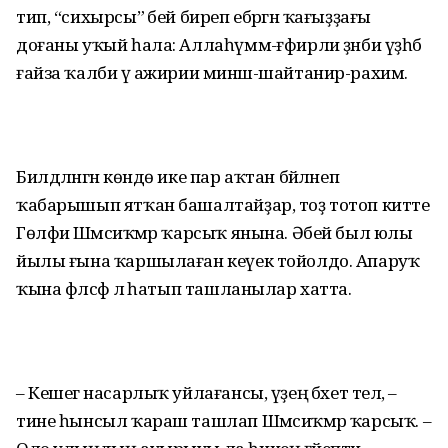
тип, “сихырсы” әбей биреп ебәргән ҡағыҙҙағы
доғаны уҡый һала: Аллаһүммә-ғфирли ҙәнби үәҙһәб
ғайза ҡалби үә ажирии минәш-шайтанир-рахим.
Билдәләнгән көндө ике пар аҡтан бәйләнеп
ҡабарышып ятҡан башалтайҙар, тоҙ тотоп китте
Гөлфиә Шәмсиҡәмәр ҡарсыҡ янына. Әбей был юлы
йылы ғына ҡаршылаған кеүек тойолдо. Апаруҡ
ҡына фәлсәфә лә һатып ташланылар хатта.
– Кешегә насарлыҡ уйлағансы, үҙеңә бәхет телә, –
тине һынсыл ҡараш ташлап Шәмсиҡәмәр ҡарсыҡ. –