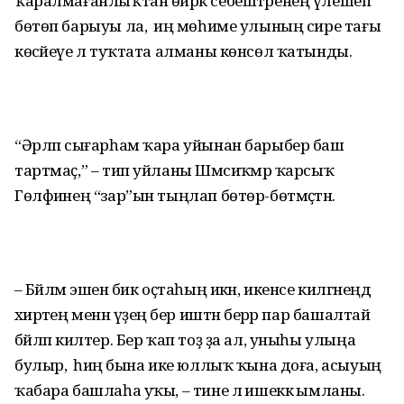
ҡаралмағанлыҡтан өйрәк себештәренең үлешеп
бөтөп барыуы ла, ә иң мөһиме улының сире тағы
көсәйеүе лә туҡтата алманы көнсөл ҡатынды.
“Әрләп сығарһам ҡара уйынан барыбер баш
тартмаҫ,” – тип уйланы Шәмсиҡәмәр ҡарсыҡ
Гөлфиәнең “зар”ын тыңлап бөтөр-бөтмәҫтән.
– Бәйләм эшенә бик оҫтаһың икән, икенсе килгәнеңдә
әхирәтең менән үҙеңә бер иштән берәр пар башалтай
бәйләп килтер. Бер ҡап тоҙ ҙа ал, уныһы улыңа
булыр, ә һиңә бына ике юллыҡ ҡына доға, асыуың
ҡабара башлаһа уҡы, – тине лә ишеккә ымланы.