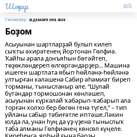
Шоңҡар
Сәсмәүер
26 ДЕКАБРЯ 2018, 06:58
Боҙом
Асыуынан шартларҙай булып килеп
сыҡты әхирәтенең йортонан Гөлфиә.
Ҡайһы арала донъяһын бөтәйтеп,
төҙөкләндереп өлгөргәндәрҙер… Машина
ишеген шартлата ябып һөйләнә-һөйләнә
ултырған кәләшенә Сабир әһәмиәт биреп
торманы, тынысланыр әле. “Шулай
бүтәндәр тормошонан көнләшеп,
асыуынан күркәләй ҡабарып-ҡабарып ала
торған холҡо бер бөгөн генә түгел,” – тип
уйланы сабыр тәбиғәтле иптәше.Ләкин
юлда ла, унан һуң да үҙ-үҙенә тыныслыҡ
таба алманы Гөлфиәнең көнсөл күңеле.
Киреһенсә, ярһый ғына барҙы.