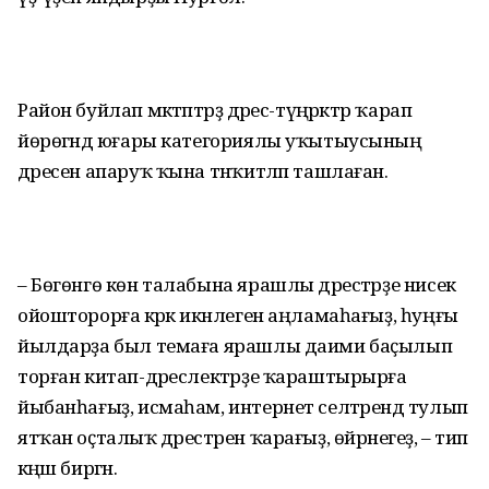
Район буйлап мәктәптәрҙә дәрес-түңәрәктәр ҡарап
йөрөгәндә юғары категориялы уҡытыусының
дәресен апаруҡ ҡына тәнҡитләп ташлаған.
– Бөгөнгө көн талабына ярашлы дәрестәрҙе нисек
ойошторорға кәрәк икәнлеген аңламаһағыҙ, һуңғы
йылдарҙа был темаға ярашлы даими баҫылып
торған китап-дәреслектәрҙе ҡараштырырға
йыбанһағыҙ, исмаһам, интернет селтәрендә тулып
ятҡан оҫталыҡ дәрестәрен ҡарағыҙ, өйрәнегеҙ, – тип
кәңәш биргән.