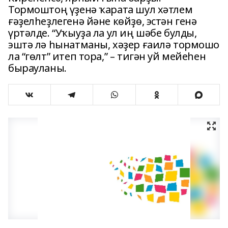
Тормоштоң үҙенә ҡарата шул хәтлем
ғәҙелһеҙлегенә йәне көйҙө, эстән генә
үртәлде. “Уҡыуҙа ла ул иң шәбе булды,
эштә лә һынатманы, хәҙер ғаилә тормошо
ла “гөлт” итеп тора,” – тигән уй мейеһен
бырауланы.