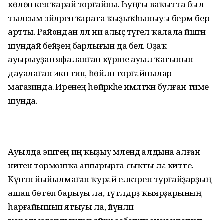
көлөп кенә ҡарай торғайны. Һуңғы ваҡытта был
тылсым эйәләренә ҡарата ҡыҙыҡһыныуы бермә-бер
артты. Райондан әллә ни алыҫ түгел ҡалала йәшәгән
шундай әбейҙең барлығын да белә. Оҙаҡ
ауырыуҙан яфаланған күрше ауыл ҡатынын
дауалаған икән тип, һөйләп торғайнылар
магазинда. Иренең һөйәркәһе имләткән булған тиме
шунда.
Ауылда эштең иң ҡыҙыу мәлендә алдына алған
ниәтен тормошҡа ашырырға сыҡты ла китте.
Күптән йыйылмаған ҡурай еләктәрен турғайҙарҙың
ашап бөтөп барыуы ла, түтәлдәрҙә ҡыярҙарының
һарғайышып ятыуы ла, йүнләп