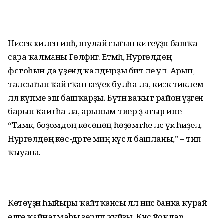
Нисек килеп инһә, шулай сығып китеүҙән башҡа
сара ҡалманы Гөлфиәгә. Етмәһә, Нургөлдөң
фотоһын да үҙендә ҡалдырҙы бит әле ул. Арып,
талсығып ҡайтҡан кеүек булһа ла, кискә тиклем
әллә күпме эш башҡарҙы. Бүтән ваҡыт район үҙәгенә
барып ҡайтһа ла, арыным тиер ҙә ятыр ине.
“Тимәк, боҙомдоң көсөнөң һөҙөмтәһе әле үк һиҙелә,
Нургөлдөң көс-дәрте миңә күсә лә башланы,” – тип
ҡыуана.
Көтөүҙән һыйыры ҡайтҡансы әллә нисә банка ҡурай
еләге ҡайнатмаһы әҙерләп ҡуйҙы. Кис йоҡлар