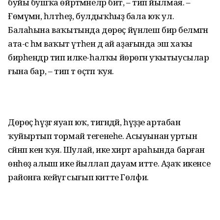
буйы бушҡа өйрәтмәнеләр бит, – тип йылмая. –
Ғөмүмән, һәләтһеҙ, булдыҡһыҙ бала юҡ ул.
Балаһына ваҡытында дөрөҫ йүнәлеш бирә белмәгән
ата-әсә һәм ваҡыт үтһен дә ай аҙағында эш хаҡы
бирһендәр тип илке-һалҡы йөрөгән уҡытыусылар
ғына бар, – тип тә өҫтәп ҡуя.
Дөрөҫ һүҙгә яуап юҡ, тигәндәй, һүҙҙе артабан
ҡуйыртып тормай тегенеһе. Асыуынан уртын
сәйнәп кенә ҡуя. Шулай, ике әхирәт араһында барған
өнһөҙ алыш ике йыллап дауам итте. Аҙаҡ икенсе
районға кейәүгә сығып китте Гөлфиә.