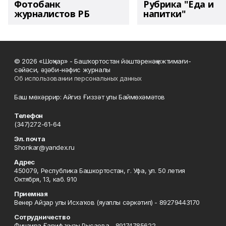
Фотобанк
Рубрика "Еда и
журналистов РБ
напитки"
© 2026 «Шоңҡар» - Башҡортостан йәштәренәң ижтимағи-
сәйәси, әҙәби-нәфис журналы
Об использовании персональных данных
Баш мөхәррир: Айгиз Ғиззәт улы Баймөхәмәтов
Телефон
(347)272-61-64
Эл. почта
Shonkar@yandex.ru
Адрес
450079, Республика Башкортостан, г. Уфа, ул. 50 летия
Октября, 13, каб. 910
Приемная
Венер Айҙар улы Исхаҡов (яуаплы сәркәтип) - 89279443170
Сотрудничество
Финзира Ғариф ҡыҙы Рысаева - 89174785622