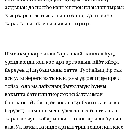
алдынан да иртәгәһе көнгә эштәрен планлаштырҙы:
ҡыярҙарын йыйып алып тоҙлар, күптән өйө лә
ҡаралғаны юҡ, уны йыйыштырыр...
Шәмсиҡәмәр ҡарсыҡҡа барып ҡайтҡандан һуң,
үҙендә көндән-көн көс-дәрт артҡанын, һәйбәт кәйефтә
йөрөүен дә һиҙә башланы хатта. Турһайып, һәр саҡ
асыулы йөрөгән ҡатынындағы үҙгәрештәрҙе ире лә
тойҙо, ә оло малайының быуылыуы һуңғы
ваҡытта бөтөнләй тиерлек ҡабатланмай
башланы. Әлбиттә, өйрәнелгән ғәҙәт буйынса икенсе
берәүҙең тормошо менән үҙенекен сағыштырып
ҡарап асыуы ҡабарып киткән саҡтары ла булып
ала. Ул ваҡытта инде артыҡ тәрәнгә төшөп киткәнсе