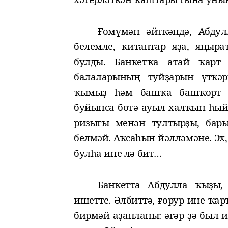
Ғөмүмән әйткәндә, Абду
белемле, китаптар яҙа, яңы
булды.
Банкетҡа
атай ҡар
балаларының туйҙарын үткәр
ҡымыҙ һәм башҡа башҡорт 
буйынса бөтә
ауыл халҡын
һый
ризығы менән тултырҙы, бары
белмәй
. Аҡсаһын йәлләмәне. Эх
булһа ине
лә бит
…
Банкетта
Абдулла ҡыҙы
,
ишетте.
Әлбиттә, ғорур ине ҡар
бирмәй аҙапланы: әгәр ҙә был 