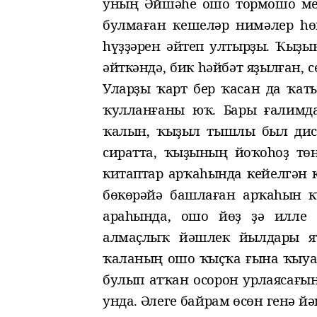
уның Әйшәһе ошо тормошо менә
булмаған кешеләр нимәлер һө
һүҙҙәрен әйтеп ултырҙы. Ҡыҙы
әйткәндә, бик һәйбәт яҙылған,
Уларҙы ҡарт бер ҡасан да ҡа
ҡулланғаны юҡ. Бары ғалимд
ҡалын, ҡыҙыл тышлы был дисс
сиратта, ҡыҙының йоҡоһоҙ тө
китаптар арҡаһында кейелгән 
бөкөрәйә башлаған арҡаһын к
араһында, ошо йөҙ ҙә илле
алмаҫлыҡ йәшлек йылдары я
ҡаланың ошо ҡыҫҡа ғына ҡыуа
булып атҡан осорон урлаясағын
унда. Әлеге байрам өсөн генә й