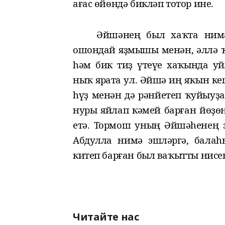
ағас өйөндә бикләп тотор ине.
Әйшәнең был хаҡта ним
ошондай яҙмышы менән, әллә ҡ
һәм бик тиҙ үтеүе хаҡында у
ныҡ ярата ул. Әйшә иң яҡын к
һүҙ менән дә рәнйетеп ҡуйыуҙ
нуры
яйлап кәмей барған
йөҙөн
етә.
Тормош уның Әйшәһенең эр
Абдулла нимә эшләргә, бала
китеп барған был ваҡытты нисе
Читайте нас