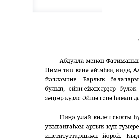
Абдулла менән Фатиманың 
Нимә тип кенә әйтәһең инде, А
йәлләмәне. Барлыҡ балалары
булып, ейән-ейәнсәрҙәр бүлә
зәңгәр күҙле Әйшә генә һаман да
Ниңә улай килеп сыҡты һ
уҡыған
ға
һәм
артыҡ күп ғүмер
институ
т
та
,
эшләп йөрөй. Ҡы