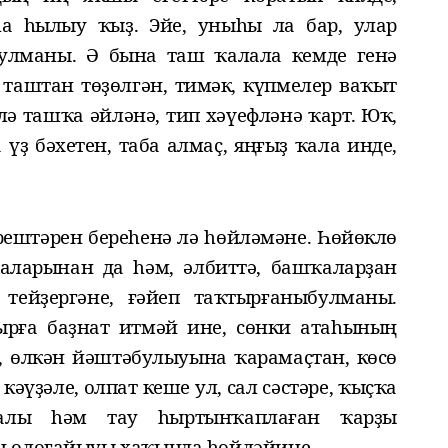
а һылыу ҡыҙ. Эйе, уныһы ла бар, улар
улманы. Ә
бына таш ҡалала кемде генә
таштан төҙөлгән, тимәк, күпмелер ваҡыт
 лә ташҡа әйләнә, тип
хәүефләнә
ҡарт. Юҡ,
үҙ бәхетен, таба алмаҫ, яңғыҙ ҡал
а инде,
рештәрен береһенә лә һөйләмә
не
.
Һөйөклө
лаларынан да һәм
,
әлбиттә
,
башҡаларҙан
 тейҙергән
е,
ғәйеп
таҡтырғаны
булманы.
рға баҙнат итмәй ине, сөнки ата
һының
,
өлкән йәштә
булыуына ҡарамаҫтан, көсө
 кәүҙәле, олпат кеше
ул
, сал сәстәре
,
ҡыҫҡа
ҡалы
һәм
тау
һыртын
ҡаплаған ҡар
ҙы
ң олоғайыуы хаҡында һөйләй
ине.