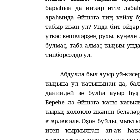
барыһын да инҡар итте ләбаһ
араһында Әйшәгә тиң кейәү б
табыр икән ул? Унда бит
өйҙәр
үткәс кешеләрҙең рухы, күңеле
булмаҫ, таба алмаҫ ҡыҙым унда 
ти
п
борсо
лдо ул
.
Абдулла был ауыр уй
-
кисе
ҡ
ыҙына ул ҡатынынан да, ба
да
ниндәй ҙә булһа ауыр
һүҙ
Береһе лә Әйшәгә ҡаты ҡағылы
ҡырыҫ
холоҡло икәнен беләләр
ет
е
рлек
әле
. Оҙон буйлы, мыҡты
итеп ҡырҡылған ап-аҡ һа
хәтерләткән
ҡаштары ғына
уны