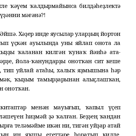
әтле
ҡәүем
ҡалдырм
айынса
билдәһеҙлек
тә
үҙә
н
ни мәғәнә
?!
 Әйшә. Хәҙер инде яусылар уларҙың йортон
ыуып үҫкән ауылында уны яйлап онота ла
ыҙҙы ҡаланан килгән ҡунаҡ йәиһә ата-
тәрҙе, йола-ҡанундарҙы онотҡан сит кеше
ы, тип уйлай атаһы, халыҡ яҙмышына һәр
имәк, ҡыҙым тамырҙарынан алыҫлашҡан,
н онотҡан.
китаптар менән мауығып, ҡапыл үҫеп
ләшеүен һиҙмәй ҙә ҡалған. Беҙҙең ҡандан
тырға теләмәйме икән ни, тигән уйҙар атай
дың иң яҡшы егеттәре һоратып килде,