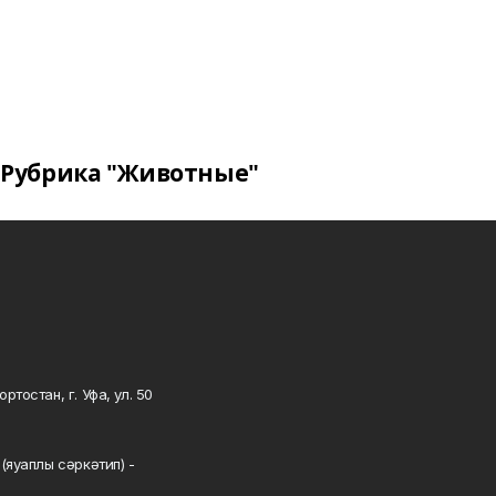
Рубрика "Животные"
тостан, г. Уфа, ул. 50
0
(яуаплы сәркәтип) -