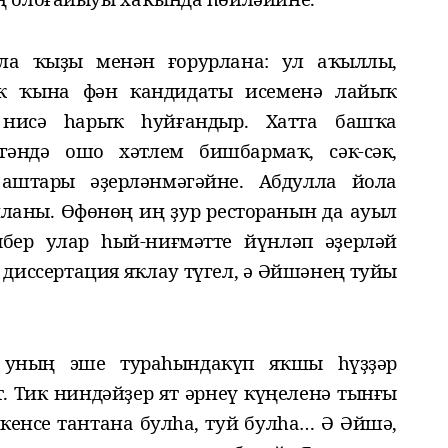
лла ҡыҙы менән ғорурлана: ул аҡыллы,
раҡ ҡына фән кандидаты исеменә лайыҡ
т
нисә һарыҡ һуйғандыр
. Хатта башҡа
гәндә ошо хәтлем бишбармаҡ, сәк-сәк,
аштары әҙерләнмәгәйне. Абдулла
йола
ланы
. Өфөнөң иң ҙур ресторанын
д
а ауыл
бер улар
һый-ниғмәтте йүнләп әҙерләй
, диссертация яҡлау түгел, ә Әйшән
е
ң туйы
 уның эше тураһында
күп яҡшы һүҙҙәр
т. Тик ниндәйҙер ят әрнеү күңеленә тынғы
икенсе тантана булһа, туй булһа… Ә Әйшә,