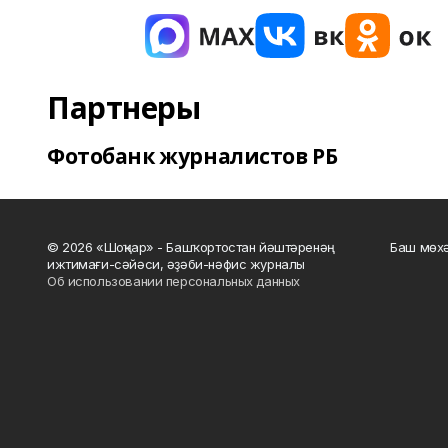
Партнеры
Фотобанк журналистов РБ
© 2026 «Шоңҡар» - Башҡортостан йәштәренәң
Баш мөхә
ижтимағи-сәйәси, әҙәби-нәфис журналы
Об использовании персональных данных