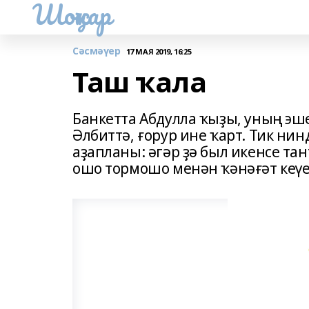
Шоңҡар
Сәсмәүер
17 МАЯ 2019, 16:25
Таш ҡала
Банкетта Абдулла ҡыҙы, уның эш
Әлбиттә, ғорур ине ҡарт. Тик ни
аҙапланы: әгәр ҙә был икенсе та
ошо тормошо менән ҡәнәғәт кеүек