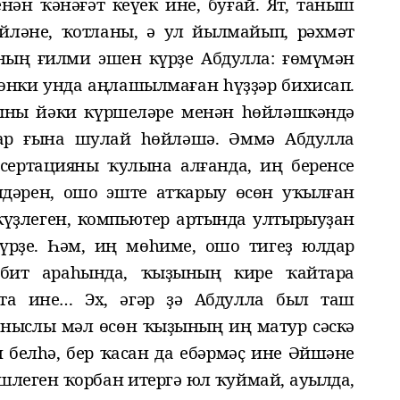
н ҡәнәғәт кеүек ине, буғай. Ят, таныш
йләне, ҡотланы, ә ул йылмайып, рәхмәт
ның ғилми эшен күрҙе Абдулла: ғөмүмән
 сөнки унда аңлашылмаған һүҙҙәр бихисап.
тыны йәки күршеләре менән һөйләшкәндә
ар ғына шулай һөйләшә. Әммә Абдулла
ертацияны ҡулына алғанда, иң беренсе
ндәрен, ошо эште атҡарыу өсөн уҡылған
күҙлеген, компьютер артында ултырыуҙан
үрҙе. Һәм, иң мөһиме, ошо тигеҙ юлдар
 бит араһында, ҡыҙының кире ҡайтара
та ине… Эх, әгәр ҙә Абдулла был таш
ныслы мәл өсөн ҡыҙының иң матур сәскә
 белһә, бер ҡасан да ебәрмәҫ ине Әйшәне
әшлеген ҡорбан итергә юл ҡуймай, ауылда,