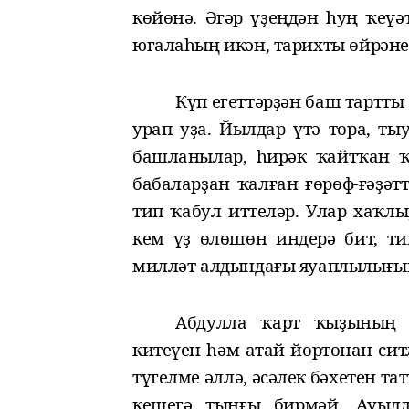
көйөнә. Әгәр үҙеңдән һуң ҡеү
юғалаһың икән
, тарихты өйрәне
Күп егеттәрҙән баш тартты
урап уҙа. Йылдар үтә тора, т
башланылар, һирәк ҡайтҡан ҡ
бабаларҙан ҡалған ғөрөф-ғәҙәт
тип ҡабул иттеләр. Улар хаҡл
кем үҙ өлөшөн индерә бит, т
милләт алдындағы яуаплылығы
Абдулла ҡарт ҡыҙының 
китеүен һәм атай йортонан сит
түгелме әллә, әсәлек бәхетен та
кешегә тынғы бирмәй. Ауыл