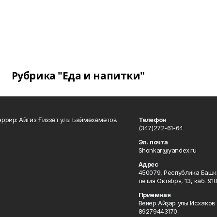
Рубрика "Еда и напитки"
ррир: Айгиз Ғиззәт улы Баймөхәмәтов
Телефон
(347)272-61-64
Эл. почта
Shonkar@yandex.ru
Адрес
450079, Республика Башкор
летия Октября, 13, каб. 91
Приемная
Венер Айҙар улы Исхаҡов 
89279443170