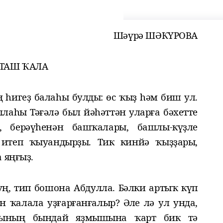
Шәүрә ШӘКҮРОВА
ТАШ ҠАЛА
һигеҙ балаһы булды: өс ҡыҙ һәм биш ул.
ллаһы Тәғәлә был йәһәттән уларға бәхетте
, берәүһенән башҡалары, башлы-күҙле
к итеп ҡыуандырҙы. Тик кинйә ҡыҙҙары,
 яңғыҙ.
уң, тип бошона Абдулла.
Бәлки
артыҡ
күп
ен
ҡалала уҙғарған
ғалыр
? Әле лә ул унда
,
ҙының бындай яҙмышына ҡарт
бик тә