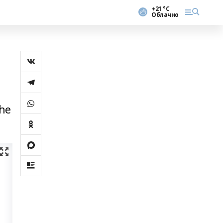
+21 °С
Облачно
һе