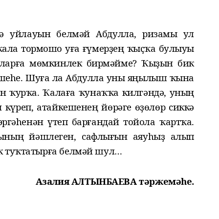
ә уйлауын белмәй Абдулла, ризамы ул
ала тормошо уға ғүмерҙең ҡыҫҡа булыуы
йларға мөмкинлек бирмәйме? Ҡыҙын бик
ешеһе. Шуға ла Абдулла уны яңылыш ҡына
ан ҡурҡа.
Ҡалаға ҡунаҡҡа килгәндә, уның
 күр
еп,
ата
й
кешенең йөрәге өҙөлөр сиккә
гәһенән үтеп барғандай тойола ҡартҡа.
һының йәшлеген, сафлығын аяуһыҙ алып
к туҡтатырға белмәй шул…
Азалия АЛТЫНБАЕВА тәржемәһе.