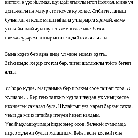
киттем, ә үҙе йылмая, шундай яғымлы итеп йылмая, миңә ул
донъялағы иң матур егет кеүек күренде. Әлбиттә, таныш
булмаған ят кеше машинаһына ултырырға ярамай, әммә
уның йылмайыуы шул тиклем ихлас ине, бөтөн
икеләнеүҙәрем һыпырып алғандай юҡҡа сыҡты.
Бына хәҙер бер аҙна инде ул мине эшемә оҙата...
Зиһенемде, хәҙер егетем бар, тигән шатлыҡлы тойғо биләп
алды.
Ул һоро күҙле. Маңлайына бер шәлкем сәсе төшөп тора. Ә
ҡулдары… Бер генә тапҡыр күҙ ташлауҙан уҡ уның көслө
икәнлеген самалап була. Шулайтып уға ҡарап барған саҡта,
уның да миңә иғтибар итеүен һиҙеп ҡалдым.
Уңайһыҙланыуымды һиҙҙермәҫ өсөн, бәләкәй сумкамда
ниҙер эҙләгән булып маташтым, йәһәт кенә кескәй генә