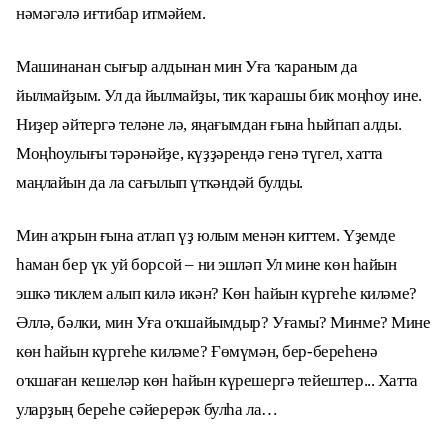
нәмәгәлә иғтибар итмәйем.
Машинанан сығыр алдынан мин Уға ҡараным да
йылмайҙым. Ул да йылмайҙы, тик ҡарашы бик моңһоу ине.
Ниҙер әйтергә теләне лә, яңағымдан ғына һыйпап алды.
Моңһоулығы тәрәнәйҙе, күҙҙәрендә генә түгел, хатта
маңлайын да ла сағылып үткәндәй булды.
Мин аҡрын ғына атлап үҙ юлым менән киттем. Үҙемде
һаман бер үк уй борсой – ни эшләп Ул мине көн һайын
эшкә тиклем алып килә икән? Көн һайын күргеһе киләме?
Әллә, бәлки, мин Уға оҡшайымдыр? Уғамы? Минме? Мине
көн һайын күргеһе киләме? Ғөмүмән, бер-береһенә
оҡшаған кешеләр көн һайын күрешергә тейештер... Хатта
уларҙың береһе сәйерерәк булһа ла…