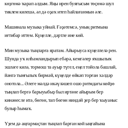
көҙгөмә ҡарап алдым. Яңы ирен буяғысым төҫөмә шул
тиклем килешә, әл дә оҙаҡ итеп һайлағанмын әле.
Машинала музыка уйнай. Ғәҙәтемсә, уның ритмына
иғтибар иттем. Күңелле, дәртле ине көй.
Мин музыка тыңларға яратам. Айырыуса күңеллелә рен.
Шунда уҡ илһамландырып ебәрә, кемгәлер яҡшылыҡ
эшләге килә, тормош та ауыр түгел, еңел тойола башлай,
йәнгә тынғылыҡ бирмәй, күңелде өйкәп торған хәлдәр
онотола... Әлеге мәлдә икәүләшеп ошо ритмдағы көйҙө
тыңлап бергә барыуыбыҙ был иртәне айырым бер
кинәнесле итә, бөгөн, тап бөгөн ниндәй ҙер бер ҡыуаныс
булыр һымаҡ.
Үҙем дә аңғармаҫтан тыңлап барған көй ыңғайына