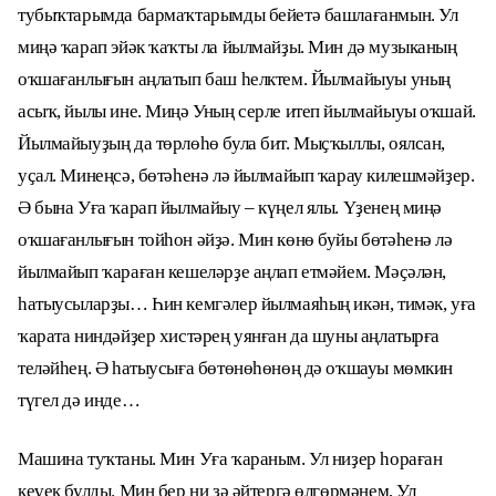
тубыҡтарымда бармаҡтарымды бейетә башлағанмын. Ул
миңә ҡарап эйәк ҡаҡты ла йылмайҙы. Мин дә музыканың
оҡшағанлығын аңлатып баш һелктем. Йылмайыуы уның
асыҡ, йылы ине. Миңә Уның серле итеп йылмайыуы оҡшай.
Йылмайыуҙың да төрлөһө була бит. Мыҫҡыллы, оялсан,
уҫал. Минеңсә, бөтәһенә лә йылмайып ҡарау килешмәйҙер.
Ә бына Уға ҡарап йылмайыу – күңел ялы. Үҙенең миңә
оҡшағанлығын тойһон әйҙә. Мин көнө буйы бөтәһенә лә
йылмайып ҡараған кешеләрҙе аңлап етмәйем. Мәҫәлән,
һатыусыларҙы… Һин кемгәлер йылмаяһың икән, тимәк, уға
ҡарата ниндәйҙер хистәрең уянған да шуны аңлатырға
теләйһең. Ә һатыусыға бөтөнөһөнөң дә оҡшауы мөмкин
түгел дә инде…
Машина туҡтаны. Мин Уға ҡараным. Ул ниҙер һораған
кеүек булды. Мин бер ни ҙә әйтергә өлгөрмәнем, Ул