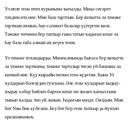
Ул ипле генә итеп яурыныма ҡағылды. Миңә сигарет
тәҡдим итә ине. Мин баш тарттым. Бер ваҡытта ла тәмәке
тартмаясаҡмын, һау-сәләмәт балалар үҫтергем килә.
Тәмәке төтөнөн бер тапҡыр ғына татып ҡараған кеше лә
һау бала таба алмаясаҡ кеүек тоям.
Ул тәмәке тоҡандырҙы. Минең янымда бығаса бер ваҡытта
ла тәмәке тартманы, тәмәке тарталыр тигән уй башыма ла
килмәй ине. Күҙ ҡырыйы менән генә күҙәтәм. Бына Ул
ҡулдарын болғауҙан туҡтаны. Әле генә ҡулдарын ҡыҙыу-
ҡыҙыу хәбәр һөйләп барған кеше ни эшләп ҡапыл ғына
тынып ҡалды, тип уй ланым. Һорағым килде. Оялдым. Мин
бит Уны бик аҙ беләм. Беҙ бит бер генә тапҡыр ҙа йүнләп
аралашманыҡ.