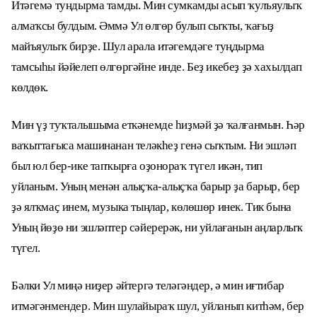
Итәгемә туңдырма тамды. Мин сумкамды асып ҡулъяулыҡ
алмаҡсы булдым. Әммә Ул өлгөр булып сыҡты, ҡағыҙ
майъяулыҡ бирҙе. Шул арала итәгемдәге туңдырма
тамсыһы йәйелеп өлгөргәйне инде. Беҙ икебеҙ ҙә хахылдап
көлдөк.
Мин үҙ туҡталышыма еткәнемде һиҙмәй ҙә ҡалғанмын. Һәр
ваҡыттағыса машинанан теләкһеҙ генә сыҡтым. Ни эшләп
был юл бер-ике тапҡырға оҙонораҡ түгел икән, тип
уйланым. Уның менән алыҫҡа-алыҫҡа барыр ҙа барыр, бер
ҙә ялҡмаҫ инем, музыка тыңлар, көлөшөр инек. Тик бына
Уның йөҙө ни эшләптер сәйерерәк, ни уйлағанын аңларлыҡ
түгел.
Бәлки Ул миңә ниҙер әйтергә теләгәндер, ә мин иғтибар
итмәгәнмендер. Мин шулайыраҡ шул, уйланып китһәм, бер