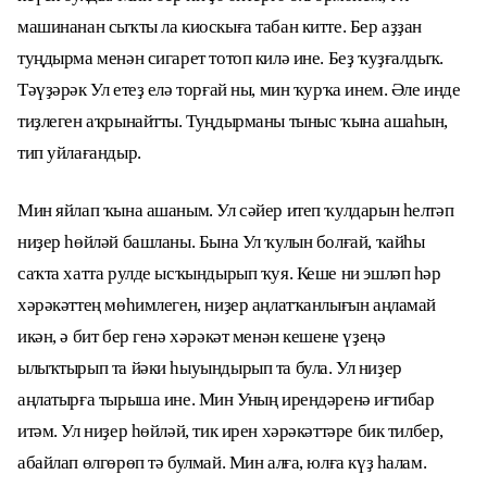
машинанан сыҡты ла киоскыға табан китте. Бер аҙҙан
туңдырма менән сигарет тотоп килә ине. Беҙ ҡуҙғалдыҡ.
Тәүҙәрәк Ул етеҙ елә торғай ны, мин ҡурҡа инем. Әле инде
тиҙлеген аҡрынайтты. Туңдырманы тыныс ҡына ашаһын,
тип уйлағандыр.
Мин яйлап ҡына ашаным. Ул сәйер итеп ҡулдарын һелтәп
ниҙер һөйләй башланы. Бына Ул ҡулын болғай, ҡайһы
саҡта хатта рулде ысҡындырып ҡуя. Кеше ни эшләп һәр
хәрәкәттең мөһимлеген, ниҙер аңлатҡанлығын аңламай
икән, ә бит бер генә хәрәкәт менән кешене үҙеңә
ылыҡтырып та йәки һыуындырып та була. Ул ниҙер
аңлатырға тырыша ине. Мин Уның ирендәренә иғтибар
итәм. Ул ниҙер һөйләй, тик ирен хәрәкәттәре бик тилбер,
абайлап өлгөрөп тә булмай. Мин алға, юлға күҙ һалам.