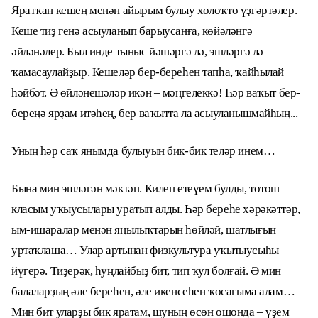
Яратҡан кешең менән айырым булыу холоҡто үҙгәртәлер.
Кеше тиҙ генә асыуланып барыусанға, көйәләнгә
әйләнәлер. Был инде тыныс йәшәргә лә, эшләргә лә
ҡамасаулайҙыр. Кешеләр бер-береһен тапһа, ҡайһылай
һәйбәт. Ә өйләнешәләр икән – мәңгелеккә! Һәр ваҡыт бер-
береңә ярҙам итәһең, бер ваҡытта ла асыуланышмайһың...
Уның һәр саҡ янымда булыуын бик-бик теләр инем…
Бына мин эшләгән мәктәп. Килеп етеүем булды, тотош
класым уҡыусылары уратып алды. Һәр береһе хәрәкәттәр,
ым-ишаралар менән яңылыҡтарын һөйләй, шатлығын
уртаҡлаша… Улар артынан физкультура уҡытыусыһы
йүгерә. Тиҙерәк, һуңлайбыҙ бит, тип ҡул болғай. Ә мин
балаларҙың әле береһен, әле икенсеһен ҡосағыма алам…
Мин бит уларҙы бик яратам, шуның өсөн ошонда – үҙем