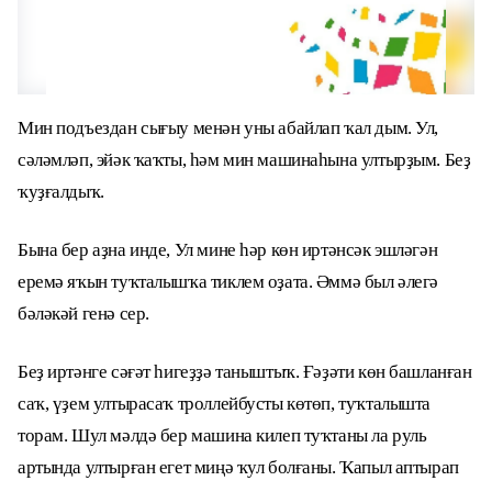
Мин подъездан сығыу менән уны абайлап ҡал дым. Ул,
сәләмләп, эйәк ҡаҡты, һәм мин машинаһына ултырҙым. Беҙ
ҡуҙғалдыҡ.
Бына бер аҙна инде, Ул мине һәр көн иртәнсәк эшләгән
еремә яҡын туҡталышҡа тиклем оҙата. Әммә был әлегә
бәләкәй генә сер.
Беҙ иртәнге сәғәт һигеҙҙә таныштыҡ. Ғәҙәти көн башланған
саҡ, үҙем ултырасаҡ троллейбусты көтөп, туҡталышта
торам. Шул мәлдә бер машина килеп туҡтаны ла руль
артында ултырған егет миңә ҡул болғаны. Ҡапыл аптырап