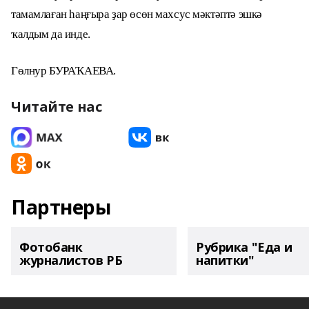
тамамлаған һаңғыра ҙар өсөн махсус мәктәптә эшкә
ҡалдым да инде.
Гөлнур БУРАҠАЕВА.
Читайте нас
Партнеры
Фотобанк
Рубрика "Еда и
журналистов РБ
напитки"