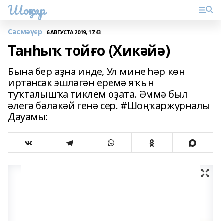
Шоңҡар
Сәсмәүер
6 АВГУСТА 2019, 17:43
Танһыҡ тойғо (Хикәйә)
Бына бер аҙна инде, Ул мине һәр көн
иртәнсәк эшләгән еремә яҡын
туҡталышҡа тиклем оҙата. Әммә был
әлегә бәләкәй генә сер. #Шоңҡаржурналы
Дауамы: