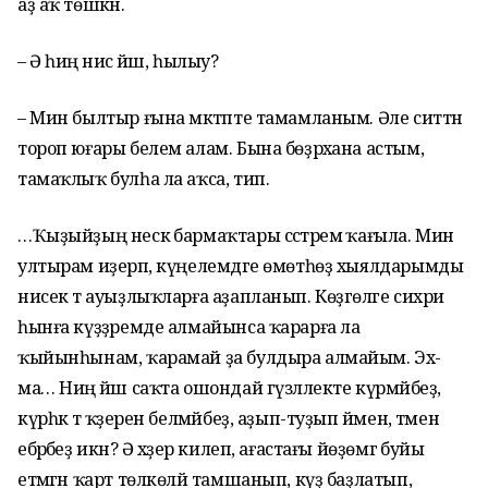
аҙ аҡ төшкән.
– Ә һиңә нисә йәш, һылыу?
– Мин былтыр ғына мәктәпте тамамланым. Әле ситтән
тороп юғары белем алам. Бына бөҙрәхана астым,
тамаҡлыҡ булһа ла аҡса, тип.
…Ҡыҙыйҙың нескә бармаҡтары сәстәремә ҡағыла. Мин
ултырам иҙерәп, күңелемдәге өмөтһөҙ хыялдарымды
нисек тә ауыҙлыҡларға аҙапланып. Көҙгөләге сихри
һынға күҙҙәремде алмайынса ҡарарға ла
ҡыйынһынам, ҡарамай ҙа булдыра алмайым. Эх-
ма… Ниңә йәш саҡта ошондай гүзәллекте күрмәйбеҙ,
күрһәк тә ҡәҙерен белмәйбеҙ, аҙып-туҙып йәмен, тәмен
ебәрәбеҙ икән? Ә хәҙер килеп, ағастағы йөҙөмгә буйы
етмәгән ҡарт төлкөләй тамшанып, күҙ баҙлатып,