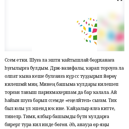
Сәсем еткән. Шуға ла эштән ҡайтышлай бөҙрәханаға
һуғылырға булдым. Дәрәжә-вазифалы, ҡарап тороуға ла
олпат ҡына кеше булғанға күрә сәс туҙҙырып йөрөү
килешмәй миңә. Минең башыма ҡулдары килешеп
торған таныш парикмахершам да бар ҡалала. Ай
һайын шуға барып сәсемде «еңеләйтеп» сығам. Тик
был юлы ул эшендә юҡ ине. Ҡайҙалыр ялға китте,
тинеләр. Тимәк, ялбыр башымды бүтән ҡулдарға
бирергә тура килә инде бөгөн. Әһә, анауҙа өр-яңы