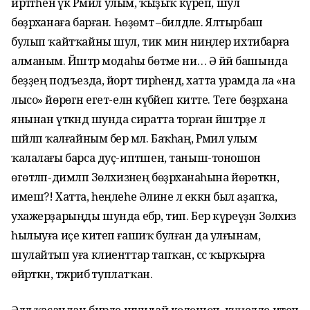
иртәгәһенә үк Рәмил улым, ҡыҙыҡ күреп, шул
бөҙрәханаға барған. Һөҙөмтә –билдәле. Ялтырбаш
булып ҡайтҡайны шул, тик мин ниңәлер ихтибарға
алманым. Йәштәр модаһы бөтәме ни… Ә йәй башында
беҙҙең подъезда, йорт тирәһендә, хатта урамда ла «на
лысо» йөрөгән егет-елән күбәйеп китте. Теге бөҙрәхана
янынан үткәндә шунда сиратта торған йәштәрҙе лә
шәйләп ҡалғайным бер мәл. Баҡһаң, Рәмил улым
ҡалалағы барса дуҫ-иптәшен, таныш-тоношон
өгөтләп-димләп Зөлхизәнең бөҙрәханаһына йөрөткән,
имеш?! Хатта, һеңлеһе Әлиәне лә еккән был аҙапҡа,
ухажерҙарыңды шунда ебәр, тип. Бер күреүҙән Зөлхизә
һылыуға иҫе китеп ғашиҡ булған да улғынам,
шулайтып уға клиенттар тапҡан, сәс ҡырҡырға
өйрәткән, тәжрибә туплатҡан.