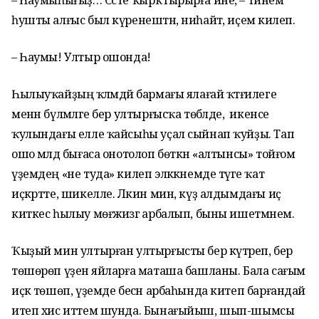
– Һаумыһығыҙ… Сәсте ҡырҡтырырға ине, – тинем
һушты алғыс был күренештән, ниһайәт, иҫемә килеп.
– Һаумы! Ултыр ошонда!
Һылыуҡайҙың ҡәләмдәй бармағы ялағай ҡәтғилеге
менән бүлмәләге бер ултырғысҡа төбәлде, ә икенсе
ҡулындағы елле ҡайсыһы уҫал сыйнап ҡуйҙы. Тап
ошо мәлдә бығаса онотолоп бөткән «алтынсы» тойғом
үҙемдең «не туда» килеп эләккәнемде тәүге ҡат
иҫкәртте, шикелле. Ләкин мин, күҙ алдымдағы иҫ
киткес һылыу мөғжизәгә арбалып, быны ишетмәнем.
Ҡыҙый мин ултырған ултырғысты бер күтәреп, бер
төшөрөп үҙенә яйларға маташа башланы. Бала сағым
иҫкә төшөп, үҙемде бесән арбаһында китеп барғандай
итеп хис иттем шунда. Бынағыйыш, шып-шымсы