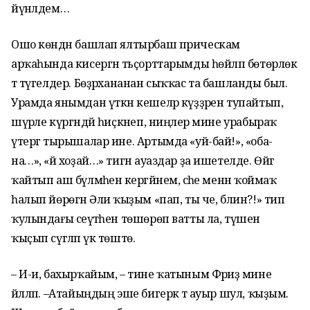
йүнәлдем…
Ошо көндән башлап ялтырбаш прическам
арҡаһында кисергән тәьҫорттарымды һөйләп бөтөрлөк
тә түгелдер. Бөҙрәхананан сыҡҡас та башланды был.
Урамда янымдан үткән кешеләр күҙҙәрен тупайтып,
шүрәле күргәндәй һиҫкәнеп, ниңәлер мине урабыраҡ
үтергә тырышалар ине. Артымда «уй-бай!», «оба-
на…», «йә хоҙай…» тигән ауаздар ҙа ишетелде. Өйгә
ҡайтып аш бүлмәһенә кергәйнем, әсәһе менән ҡоймаҡ
һалып йөрөгән Әлиә ҡыҙым «пап, ты че, блин?!» тип
ҡулындағы сеүәтәһен төшөрөп ватты ла, түшен
ҡыҫып сүгәләп үк төштө.
– И-и, бахырҡайым, – тине ҡатыным Фәриҙә мине
йәлләп. –Атайыңдың эше бигерәк тә ауыр шул, ҡыҙым.