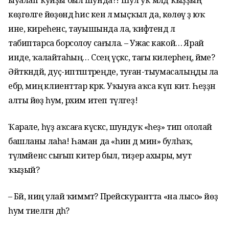
ыуалап ҡуйҙы был шунда?! Шул уҡ мәлдә ҡыҙҙың
көҙгөләге йөҙөндә һис кенә лә мыҫҡыл да, көлөү ҙә юҡ
ине, киреһенсә, тауышында ла, ҡиәфәтендә лә
табиптарса борсолоу сағыла. – Ужас какой… Ярай
инде, ҡалайтаһың… Сәсең үҫкәс, тағы килерһең, йәме?
Әйткәндәй, дуҫ-иптәштәреңде, туған-тыумасалыңды ла
ебәр, миңә клиенттар кәрәк. Уҡыуға аҡса күп китә. Һеҙҙән
алты йөҙ һум, рәхим итеп түләгеҙ!
Ҡарале, һүҙ аҡсаға күскәс, шундуҡ «һеҙ» тип ололай
башланы лаһа! Һаман да «һин дә мин» булһаҡ,
түләмәйенсә сығып китер был, тиҙер ахыры, мут
ҡыҙый?
– Бәй, ниңә улай ҡиммәт? Прейскурантта «на лысо» йөҙ
һум тиелгән дәһә?