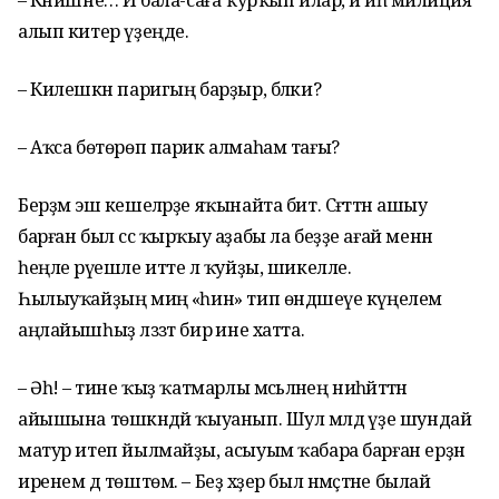
– Кәнишне… Йә бала-саға ҡурҡып илар, йә иһә милиция
алып китер үҙеңде.
– Килешкән паригың барҙыр, бәлки?
– Аҡса бөтөрөп парик алмаһам тағы?
Берҙәм эш кешеләрҙе яҡынайта бит. Сәғәттән ашыу
барған был сәс ҡырҡыу аҙабы ла беҙҙе ағай менән
һеңле рәүешле итте лә ҡуйҙы, шикелле.
Һылыуҡайҙың миңә «һин» тип өндәшеүе күңелемә
аңлайышһыҙ ләззәт бирә ине хатта.
– Әһә! – тине ҡыҙ ҡатмарлы мәсьәләнең ниһәйәттән
айышына төшкәндәй ҡыуанып. Шул мәлдә үҙе шундай
матур итеп йылмайҙы, асыуым ҡабара барған ерҙән
иренем дә төштөм. – Беҙ хәҙер был нәмәҫтәне былай