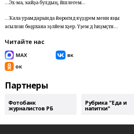
…Эх-ма, ҡайҙа булдың, йәшлегем…
…Ҡала урамдарында йөрөгәндә күҙҙәрем менән яңы
асылған бөҙрәхана эҙләйем хәҙер. Үҙем дә һиҙмәҫтән…
Читайте нас
Партнеры
Фотобанк
Рубрика "Еда и
журналистов РБ
напитки"