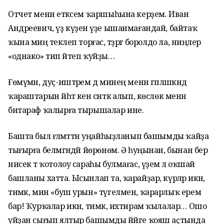
Отчет менән етәксем ҡаршыһына керҙем. Иван
Андреевич, үҙ күҙенә үҙе ышанмағандай, байтаҡ
ҡына миңә текәлеп торғас, тәҙрәгә боролдо ла, ниңәлер
«однако» тип әйтеп ҡуйҙы…
Ғөмүмән, дуҫ-иштәрем дә минең менән гәпләшкәндә
ҡараштарын йәһәт кенә ситкә алып, көслөк менән
битараф ҡалырға тырышалар ине.
Башта был ғәләмәттән уңайһыҙланып башымды ҡайҙа
тығырға белмәгәндәй йөрөнөм. Ә һуңынан, бынан бер
нисек тә ҡотолоу сараһы булмағас, үҙемә лә оҡшай
башланы хатта. Ысынлап та, ҡарайҙар, күрәләр икән,
тимәк, мин «буш урын» түгелмен, ҡарарлыҡ ерем
бар! Ҡурҡалар икән, тимәк, ихтирам ҡылалар… Ошо
уйҙан сығып ялтыр башымды йәйге ҡояш аҫтында