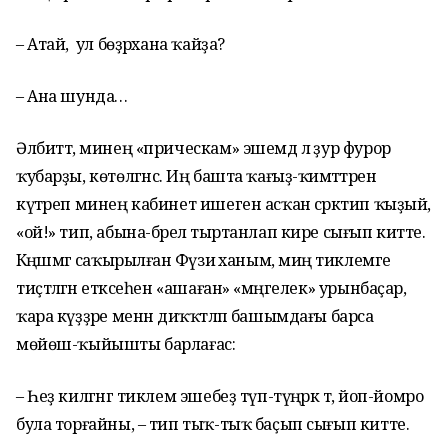
– Атай, ә ул бөҙрәхана ҡайҙа?
– Ана шунда…
Әлбиттә, минең «прическам» эшемдә лә ҙур фурор
ҡубарҙы, көтөлгәнсә. Иң башта ҡағыҙ-ҡиәмәттәрен
күтәреп минең кабинет ишеген асҡан сәркәтип ҡыҙый,
«ой!» тип, абына-бәрелә тыртанлап кире сығып китте.
Кәңәшмәгә саҡырылған Фәүзиә ханым, миңә тиклемге
тиҫтәләгән етәксеһен «ашаған» «мәңгелек» урынбаҫар,
ҡара күҙҙәре менән диҡҡәтләп башымдағы барса
мөйөш-ҡыйышты барлағас:
– Һеҙ килгәнгә тиклем эшебеҙ түп-түңәрәк тә, йоп-йомро
була торғайны, – тип тыҡ-тыҡ баҫып сығып китте.