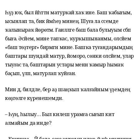
Һүҙ юҡ, был йәһәттән матурҡай хаҡ ине. Баш ҡабығым,
ысынлап та, бик йәмһеҙ минең. Шуға ла сәсемде
ҡалыныраҡ йөрөтәм. Ғаиләләге баш бала булыуым сәбәп
быға. Әсәйем, мине тапҡас, ҡурҡышынанмы, оләсәйемә
«баш төҙәтергә» бирмәгән мине. Башҡа туғандарымдың
баштары шундай матур, йоморо, сөнки оләсәйем, улар
тыуғас та, баштарын устары менән ҡамыр һымаҡ
баҫып, әүәләп, матурлап ҡуйған.
Мин дә, билдәле, бер аҙ шаңҡып ҡалғайным үҙемдең
көҙгөләге күренешемдән.
– Һуң, һылыу… Был килеш урамға сығып китә
алмайым да инде?