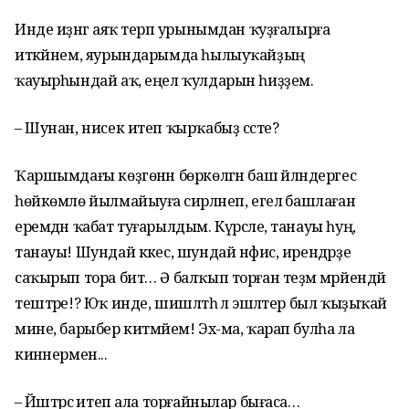
Инде иҙәнгә аяҡ терәп урынымдан ҡуҙғалырға
иткәйнем, яурындарымда һылыуҡайҙың
ҡауырһындай аҡ, еңел ҡулдарын һиҙҙем.
– Шунан, нисек итеп ҡырҡабыҙ сәсте?
Ҡаршымдағы көҙгөнән бөркөлгән баш әйләндергес
һөйкөмлө йылмайыуға әсирләнеп, егелә башлаған
еремдән ҡабат туғарылдым. Күрсәле, танауы һуң,
танауы! Шундай кәкес, шундай нәфис, ирендәрҙе
саҡырып тора бит… Ә балҡып торған теҙмә мәрйендәй
тештәре!? Юҡ инде, шишләтһә лә эшләтер был ҡыҙыҡай
мине, барыбер китмәйем! Эх-ма, ҡарап булһа ла
кинәнермен...
– Йәштәрсә итеп ала торғайнылар бығаса…