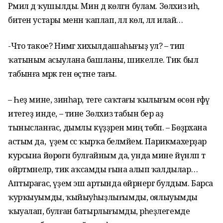
Рәмил дә ҡушылды. Мин дә көлгән булам. Зөлхизә иһә,
битен устары менән ҡаплап, әллә көлә, әллә илай…
-Что такое? Нимәгә хихылдашаһығыҙ ул? – тип
ҡатыным асыулана башланы, шикелле. Тик был
табынға мәрәкә генә өҫтәне тағы.
– Һеҙ мине, зинһар, теге саҡтағы ҡылығым өсөн ғәфү
итегеҙ инде, – тине Зөлхизә табын бер аҙ
тынысланғас, дымлы күҙҙәрен миңә төбәп. – Бөҙрәхана
астым да, ә үҙем сәс ҡырҡа белмәйем. Парикмахерҙар
курсына йөрөгән булғайным да, унда мине йүнләп тә
өйрәтмәнеләр, тик аҡсамды ғына алып ҡалдылар…
Аптырағас, үҙем эш артында өйрәнергә булдым. Барса
ҡурҡыуымды, ҡыйыуһыҙлығымды, оялыуымды
ҡыуалап, булған батырлығымды, әрһеҙлегемде