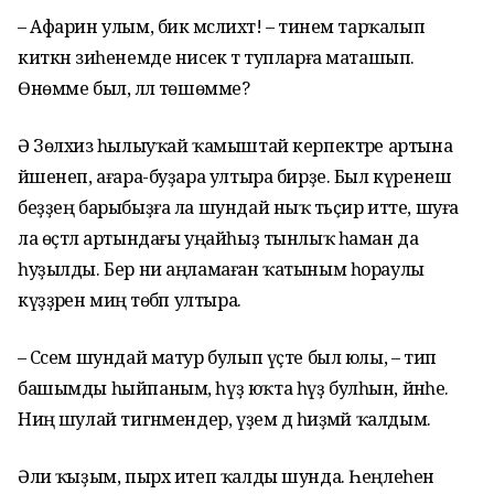
– Афарин улым, бик мәслихәт! – тинем тарҡалып
киткән зиһенемде нисек тә тупларға маташып.
Өнөмме был, әллә төшөмме?
Ә Зөлхизә һылыуҡай ҡамыштай керпектәре артына
йәшенеп, ағара-буҙара ултыра бирҙе. Был күренеш
беҙҙең барыбыҙға ла шундай ныҡ тәьҫир итте, шуға
ла өҫтәл артындағы уңайһыҙ тынлыҡ һаман да
һуҙылды. Бер ни аңламаған ҡатыным һораулы
күҙҙәрен миңә төбәп ултыра.
– Сәсем шундай матур булып үҫте был юлы, – тип
башымды һыйпаным, һүҙ юҡта һүҙ булһын, йәнәһе.
Ниңә шулай тигәнмендер, үҙем дә һиҙмәй ҡалдым.
Әлиә ҡыҙым, пырх итеп ҡалды шунда. Һеңлеһенә