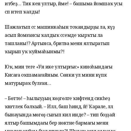
итәбеҙ… Тик кенә ултыр, йәме! – башыма йомшаҡ усы
сәп итеп ҡалды!
Шажлатып сәс машинкаһын тоҡандырҙы ла, күҙ
асып йомғансы ҡалдыҡ сәсемде ҡырҡты ла
ташланы!? Артынса, бритва менән ялтыратып
ҡырып уҡ ҡуймаһынмы?!
Юҡ, мин теге «Ун ике ултырғыс» киноһындағы
Кисаға оҡшамағайным. Сөнки ул минән күпкә
матурыраҡ булған…
– Бөттө! – һылыуҙың көҙгөләге ҡиәфәтендә сикһеҙ
ҡәнәғәтлек балҡый. – Иллә, баш һиндә, әй! Ҡарале, әллә
бынауында мөгөҙ сығып килә инде? – тип боҙҙай
ялтыр башымдағы бер нөктәне бармағы менән