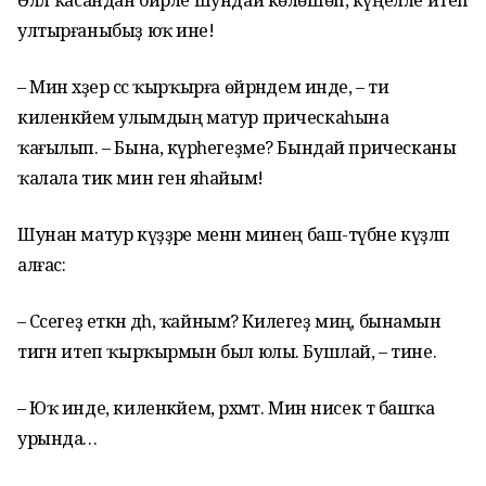
Әллә ҡасандан бирле шундай көлөшөп, күңелле итеп
ултырғаныбыҙ юҡ ине!
– Мин хәҙер сәс ҡырҡырға өйрәндем инде, – ти
киленкәйем улымдың матур прическаһына
ҡағылып. – Бына, күрәһегеҙме? Бындай прическаны
ҡалала тик мин генә яһайым!
Шунан матур күҙҙәре менән минең баш-түбәне күҙләп
алғас:
– Сәсегеҙ еткән дәһә, ҡайным? Килегеҙ миңә, бынамын
тигән итеп ҡырҡырмын был юлы. Бушлай, – тине.
– Юҡ инде, киленкәйем, рәхмәт. Мин нисек тә башҡа
урында…