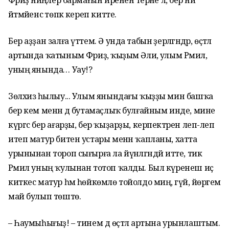
Фәриҙә ниңәлер бармағын ирененә терәне лә, бер ни
әйтмәйенсә төпкә кереп китте.
Бер аҙҙан залға үттем. Ә унда табын әҙерләгәндәр, өҫтәл
артында ҡатыным Фәриҙә, ҡыҙым Әлиә, улым Рәмил, ә
уның янында… Уау!?
Зөлхизә һылыу... Улым янындағы ҡыҙҙы мин башҡа
бер кем менән дә бутамаҫлыҡ булғайным инде, мине
күргәс бер ағарҙы, бер ҡыҙарҙы, керпектәрен леп-леп
итеп матур битен устары менән ҡапланы, хатта
урынынан тороп сығырға ла йүнәлгәндәй итте, тик
Рәмил уның ҡулынан тотоп ҡалды. Был күренеш иҫ
киткес матур һәм һөйкөмлө тойолдо миңә, гүйә, йөрәгемә
май булып төштө.
– Һаумыһығыҙ! – тинем дә өҫтәл артына урынлаштым.