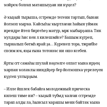
ҡойроҡ болғап маташыуҙан ни күңел?
Ә ҡыҙый тырыша, сәстәремде тегенән тартып, бынан
йолҡоп ҡырҡа. Ҡайсыһы ҡыртлаған һайын уймаҡ
ирендәре әйтеп биргеһеҙ матур, мәрәкә ҡыбырҙаша. Тик
ҡулдары һис кенә лә килешмәйсе? Башым күгәреп,
тырналып бөтмәһә ярай ҙа… Күренеп тора, тәжрибәһе
сәпсим юҡ, яңы ғына тотонғас ни ошо кәсебенә.
Ярты сәғәт самаһы шулай көҙгөләге олпат ҡына ирҙең
ҡарпан ҡолаҡлы ниндәйҙер бер йолҡошҡа әүерелеүен
күҙәтеп ултырҙым.
– Илле йәшлек бабайға молодежный прическа
килешә тиме ни? – ҡыҙый түбәмдә ҡалған сәстәремде
тарап алды ла, һынсыл ҡарашы менән байтаҡ ҡына