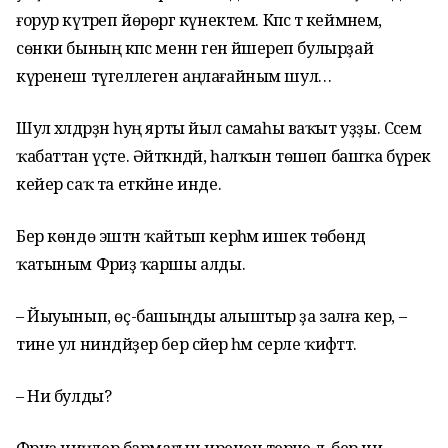
ғорур күтәреп йөрөргә күнектем. Кәпәс тә кеймәнем,
сөнки бының кәпәс менән генә йәшереп булырҙай
күренеш түгеллеген аңлағайным шул…
Шул хәлдәрҙән һуң ярты йыл самаһы ваҡыт уҙҙы. Сәсем
ҡабаттан үҫте. Әйткәндәй, һалҡын төшөп башҡа бүрек
кейер саҡ та еткәйне инде.
Бер көндө эштән ҡайтып керһәм ишек төбөндә
ҡатыным Фәриҙә ҡаршы алды.
– Йыуынып, өҫ-башыңды алыштыр ҙа залға кер, –
тине ул ниндәйҙер бер сәйер һәм серле ҡиәфәттә.
– Ни булды?