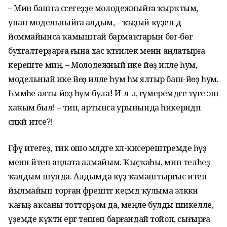
– Мин башта сәсегеҙҙе молодежныйға ҡырҡтым,
унан модельныйға алдым, – ҡыҙый күҙен дә
йоммайынса ҡамыштай бармаҡтарын бөгә-бөгә
бухгалтерҙарға ғына хас ҡәтғилек менән аңлатырға
кереште миңә. – Молодежный ике йөҙ илле һум,
модельный ике йөҙ илле һум һәм ялтыр баш-йөҙ һум.
Һәммәһе алты йөҙ һум була! И-лә-лә, ғүмеремдәге тәүге эш
хаҡым был! – тип, артынса урынында һикерәндәп
сәпәкәй итәсе?!
Ғәфү итегеҙ, тик ошо мәлдәге хәл-кисерештәремде һүҙ
менән әйтеп аңлата алмайым. Ҡыҫҡаһы, мин телһеҙ
ҡалдым шунда. Алдымда күҙ ҡамаштырғыс итеп
йылмайып торған фәрештәгә кеҫәмдә ҡулыма эләккән
ҡағыҙ аҡсаны тотторҙом да, меңле булды шикелле,
үҙемде күктән ергә төшөп барғандай тойоп, сығырға