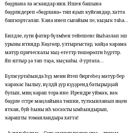
бөҙрәхана ла асҡандар икән. Ишек башына
бөҙрәләндереп «бөҙрәхана» тип яҙып ҡуйғандар, хатта
башҡортсалап. Ҡана инеп сығайым әле, ҡыҙыҡ таһа…
Билдәле, ғәҙәти фатир бүлмәһен тейешенсә йыһазлап эш
урыны иткәндәр. Көҙгөләр, ултырғыстар, ҡайҙа ҡарама
матур прическалы ҡыҙ-егеттәр төшөрөлгән һүрәттәр.
Яп-ялтыр ҙа тап-таҙа, ҡыҫҡаһы. Ә уртала…
Бүлмә уртаһында һүҙ менән әйтеп биргеһеҙ матур бер
ҡараҡас һылыу, күлдәй ҙур күҙҙәрендә батырырҙай
булып, миңә ҡарап тора ине. Ирендәре уймаҡ, ваҡ
бөҙрәле сәстәре маңлайына төшкән, тулҡынланып иңенә
ятҡан, буй-һыны иһә ҡосаҡты ымһындырып,
ҡарашты томанландыра хатта!