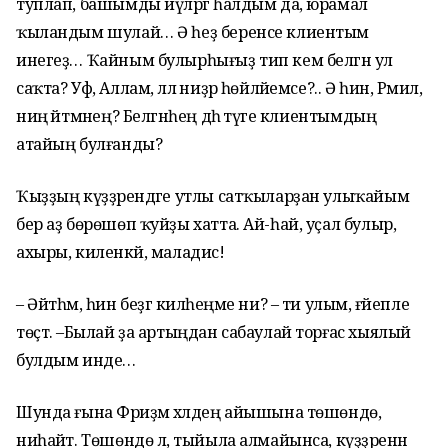
туплап, башымды йүләргә һалдым да, юрамал
ҡыландым шулай… Ә һеҙ беренсе клиентым
инегеҙ… Ҡайным булырһығыҙ тип кем белгән ул
саҡта? Уф, Аллам, әллә ниҙәр һөйләйемсе?.. Ә һин, Рәмил,
ниңә әйтмәнең? Белгәнһең дәһә тәүге клиентымдың
атайың булғанды?
Ҡыҙҙың күҙҙәрендәге утлы сатҡыларҙан улыҡайым
бер аҙ бөрөшөп ҡуйҙы хатта. Ай-һай, уҫал булыр,
ахыры, киленкәй, маладис!
– Әйтһәм, һин беҙгә киләһеңме ни? – ти улым, ғәйепле
төҫтә. –Былай ҙа артыңдан сабаулай торғас хыялый
булдым инде…
Шунда ғына Фәриҙәм хәлдең айышына төшөндө,
ниһайәт. Төшөндө лә, тыйыла алмайынса, күҙҙәренән