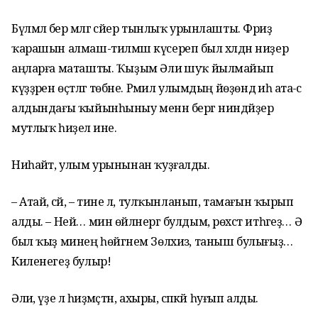
Бүлмәлә бер мәлгә сәйер тынлыҡ урынлашты. Фәриҙә
ҡарашын алмаш-тилмәш күсереп был хәлдән ниҙер
аңларға маташты. Ҡыҙым Әлиә шуҡ йылмайып
күҙҙәрен өҫтәлгә төбәне. Рәмил улымдың йөҙөндә иһә ата-әсә
алдындағы ҡыйынһыныу менән бергә ниндәйҙер
мутлыҡ һиҙелә ине.
Ниһайәт, улым урынынан ҡуҙғалды.
– Атай, әсәй, – тине лә, тулҡынланып, тамағын ҡырып
алды. – Ней… мин өйләнергә булдым, рөхсәт итһәгеҙ… Ә
был ҡыҙ минең һөйгәнем Зөлхизә, таныш булығыҙ…
Киленегеҙ булыр!
Әлиә, үҙе лә һиҙмәҫтән, ахыры, сәпәкәй һуғып алды.