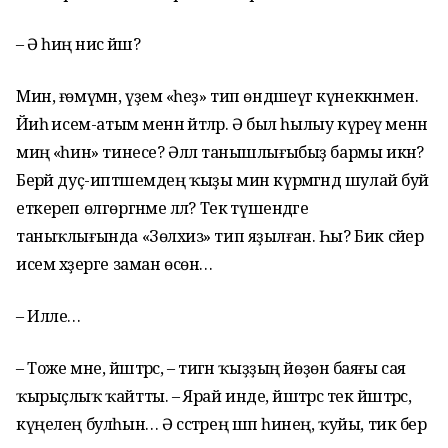
– Ә һиңә нисә йәш?
Мин, ғөмүмән, үҙемә «һеҙ» тип өндәшеүгә күнеккәнмен.
Йәиһә исем-атым менән әйтәләр. Ә был һылыу күреү менән
миңә «һин» тинесе? Әллә танышлығыбыҙ бармы икән?
Берәй дуҫ-иптәшемдең ҡыҙы мин күрмәгәндә шулай буй
еткереп өлгөргәнме әллә? Текә түшендәге
таныҡлығында «Зөлхизә» тип яҙылған. Һы? Бик сәйер
исем хәҙерге заман өсөн…
– Илле…
– Тоже мне, йәштәрсә, – тигән ҡыҙҙың йөҙөнә баяғы сая
ҡырыҫлыҡ ҡайтты. – Ярай инде, йәштәрсә тек йәштәрсә,
күңелең булһын… Ә сәстәрең шәп һинең, ҡуйы, тик бер