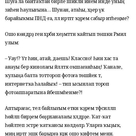
Шуға ла байтаҡтан бирле шикләнә инем инде уның
зиһен һаулығына… Шунан, атаһы, хәҙер үк
барайыҡмы ПНД-ға, әллә иртәгәгә ҡәҙәрем сабыр итәһеңме?
Ошо көндәрҙә генә хәрби хеҙмәттән ҡайтып төшкән Рәмил
улым:
– Уау!? Үәт һин, атай, даешь! Классно! Һин хас та
анауы бер кинолағы йәлләткә оҡшағанһың! Ҡанале,
ҡулыңа балта тоттороп фотоға төшәйек тә,
интернетҡа һалайыҡ! – тип ысынлап тороп
фотоаппаратына йәбешмәһенме?!
Аптырағас, тел байлығым еткән ҡәҙәрем тәфсилләп
һөйләп бирҙем бөҙрәханалағы хәлдәрҙе. Ҡат-ҡат
һөйләтеп эстәре ҡатҡансы көлдөләр. Уларға ҡыҙыҡ, ә
миңә иртәгә эшкә барырға кәрәк ошо ҡиәфәтем менән.