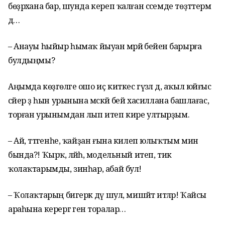
бөҙрәхана бар, шунда кереп ҡалған сәсемде төҙәттерәм
дә…
– Анауы һыйыр һымаҡ йыуан мәрйә әбейенә барырға
булдыңмы?
Аңымда көҙгөләге ошо иҫ киткес гүзәл дә, аҡыл юйғыс
сәйер ҙә һын урынына мәскәй әбей хасиллана башлағас,
торған урынымдан лып итеп кире ултырҙым.
– Ай, әттәгенһе, ҡайҙан ғына килеп юлыҡтым мин
бында?! Ҡырҡ, әләйһә, модельный итеп, тик
ҡолаҡтарымды, зинһар, абай бул!
– Ҡолаҡтарың бигерәк дәү шул, мишәйт итәләр! Ҡайсы
араһына керергә генә торалар…