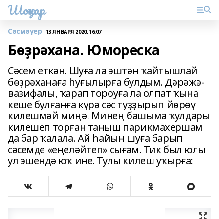
Шоңҡар
Сәсмәүер
13 ЯНВАРЯ 2020, 16:07
Бөҙрәхана. Юмореска
Сәсем еткән. Шуға ла эштән ҡайтышлай
бөҙрәханаға һуғылырға булдым. Дәрәжә-
вазифалы, ҡарап тороуға ла олпат ҡына
кеше булғанға күрә сәс туҙҙырып йөрөү
килешмәй миңә. Минең башыма ҡулдары
килешеп торған таныш парикмахершам
да бар ҡалала. Ай һайын шуға барып
сәсемде «еңеләйтеп» сығам. Тик был юлы
ул эшендә юҡ ине. Тулы килеш уҡырға: