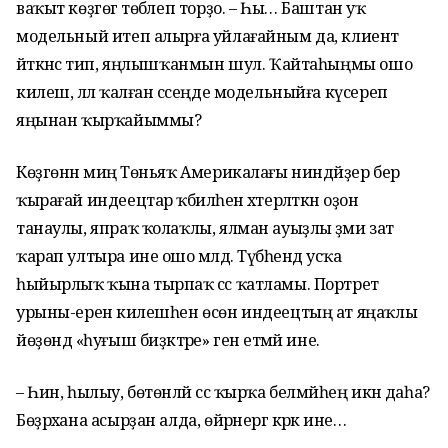
ваҡыт көҙгөгә төбәлеп торҙо. – Һы… Баштан уҡ
модельный итеп алырға уйлағайным да, клиент
әйткәнсә тип, яңлышҡанмын шул. Ҡайтаһыңмы ошо
килеш, әллә ҡалған сәсеңде модельныйға күсереп
яңынан ҡырҡайыммы?
Көҙгөнән миңә Төньяҡ Америкалағы ниндәйҙер бер
ҡырағай индеецтар ҡәбиләһен хәтерләткән оҙон
танаулы, япраҡ ҡолаҡлы, ялман ауыҙлы әҙәми зат
ҡарап ултыра ине ошо мәлдә. Түбәһендә усҡа
һыйырлыҡ ҡына тырпаҡ сәс ҡатламы. Портрет
урыны-еренә килешһен өсөн индеецтың ат яңаҡлы
йөҙөндә «һуғыш биҙәктәре» генә етмәй ине.
– Һин, һылыу, бөтөнләй сәс ҡырҡа белмәйһең икән даһа?
Бөҙрәхана асырҙан алда, өйрәнергә кәрәк ине…