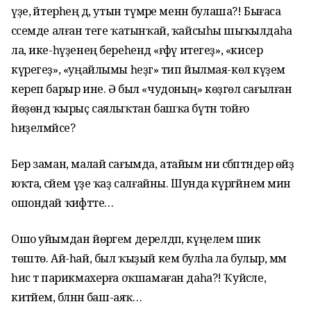
үҙе, әйтерһең дә, утын түмәре менән булаша?! Бығаса
сәсемде алған теге ҡатынҡай, ҡайсыһы шыҡылдаһа
ла, ике-һүҙенең береһендә «ғәфү итегеҙ», «кисерә
күрегеҙ», «уңайлымы һеҙгә» тип йылмая-көлә күҙемә
кереп барыр ине. Ә был «чудоның» көҙгөлә сағылған
йөҙөндә ҡырыҫ саялыҡтан башҡа бүтән тойғо
һиҙелмәйсе?
Бер заман, малай сағымда, атайым ни сәбәптәндер өйҙә
юҡта, әсәйем үҙе ҡаҙ салғайны. Шунда күргәйнем мин
ошондай ҡиәфәтте…
Ошо уйымдан йөрәгем дерелдәп, күңелемә шик
төштө. Ай-һай, был ҡыҙый кем булһа ла булыр, әммә
һис тә парикмахерға оҡшамаған даһа?! Ҡуйсәле,
китәйем, бәләнән баш-аяҡ…