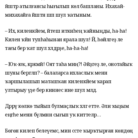
йәштәр атылғансы һығылып көлә башланы. Ихахай-
михахайға йәштән шәп шул ҡатыным.
– Их, киленкәйем, йәтеш иткәнһең ҡайныңды, һа-һа!
Килен ҡәйнә тупһаһынан ярала шул! Йә, һөйләгеҙ әле
тағы бер ҡат шул хәлдәрҙе, һа-һа-һа!
– Юҡ-юҡ, кәрәкмәй! Оят таһа миңә?! Әйҙәгеҙ әле, онотайыҡ
шуны бергәләп? – балаларса ихласлыҡ менән
ҡаршылашып маташҡан киленкәйемә ҡарап
ултырыу үҙе бер кинәнес ине шул мәлдә.
Дәррәү көлкө тыйып булмаҫлыҡ хәлгә етте. Әлиә ҡыҙым
еңгәһе менән бүлмәнән сығып уҡ киттеләр…
Бөгөн килеп белеүемсә, мин сәсте ҡырҡтырған көндөң