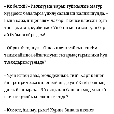
– Кәк белмәй? – һылыуҙың ҡарап туймаҫлыҡ матур
күҙҙәрендә балаларса үпкәләү салынып ҡалды шунда. –
Бына ҡара, лицензиям да бар! Икенсе класслы оҫта
тип яҙылған, күрәһеңме? Ун биш мең аҡса түләп бер
ай буйына өйрәндем!
– Өйрәнгәнһең шул… Ошо килеш ҡайтып китһәм,
танымайынса өйҙән ҡыуып сығармаҫтармы икән һуң
туғандарым үҙемде?
– Үҙең әйттең даһа, молодежный, тип? Ҡарт кешегә
йәштәрсә прическа килешмәй инде ул!? Етмәһә, башың
да ҡыйышыраҡ… Әйҙә, яңынан башлап модельный
итеп ҡырҡайым ҡалған сәсеңде?
– Юҡ-юҡ, һылыу, рәхмәт! Күрше бинала икенсе