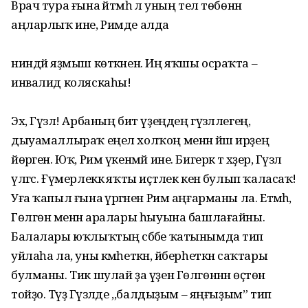
Врач тура ғына әйтмәһә лә уның тел төбөнән
аңларлыҡ ине, Римде алда
ниндәй яҙмыш көткәнен. Иң яҡшы осраҡта –
инвалид коляскаһы!
Эх, Гүзәл! Арбаның бит үҙеңдең гүзәллегең,
дыуамаллыраҡ еңел холҡоң менән йәш ирҙең
йөрәген. Юҡ, Рим үкенмәй ине. Бигерәк тә хәҙер, Гүзәл
үлгәс. Ғүмерлеккә яҡты иҫтәлек кенә булып ҡаласаҡ!
Уға ҡапыл ғына әүрәгәнен Рим аңғарманы ла. Етмәһә,
Гөлгөнә менән аралары һыуына башлағайны.
Балалары юҡлыҡтың сәбәбе ҡатынымда тип
уйлаһа ла, уны кәмһеткән, йәберһеткән саҡтары
булманы. Тик шулай ҙа үҙен Гөлгөнәнән өҫтөн
тойҙо. Тәүҙә Гүзәлде ,,балдыҙым – яңғыҙым” тип