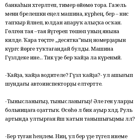
банкаһын хәтерләтеп, тимер өйөмө тора. Газель
менән бәрелешкән еңел машина, күрәһең, бер – нисә
тапҡыр әйләнеп, юлдан апаруҡ алыҫҡа осҡан.
Гөлгөнә тая –тая йүгереп төшөп уның янына
килде. Ҡара төҫтәге ,,десятка”ның номерҙарын
күргәс йөрәге туҡтағандай булды. Машина
Гүзәлдеке ине... Тик үҙе бер ҡайҙа ла күренмәй.
-Ҡайҙа, ҡайҙа водителе? Гүзәл ҡайҙа?- ул ашығып
шундағы автоинспекторҙы елтерәтте.
-Тынысланығыҙ, тынысланығыҙ! Әле генә уларҙы
больницаға оҙаттыҡ. Өсөһө лә бик ауыр хәлдә. Руль
артында ултырған йәш ҡатын танышығыҙмы әллә?
-Бер туған һеңлем. Ниңә, ул бер үҙе түгел инеме