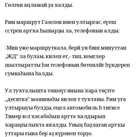
Гөлгөнә аңламай ҙа ҡалды.
Рим маршрут Газеленә инеп ултырғас, еүеш
сәстәрен артҡа һыпырҙы ла, телефонын алды:
-Мин уже маршруткала, берәй ун биш минуттан
,,ЖД” ла булам, килеп ет,- тип, кемгәлер
шылтыратты һәм телефонын бөтөнләйгә һүндереп
сумкаһына һалды.
Ул туҡталышта төшөүгә янына ҡара төҫтәге
,,десятка” машинаһы килеп тә туҡтаны. Рим уға
ултырыуы булды, еңел автомобиль һә тигәнсе
Тимер юл ҡасабаһын артта ҡалдырып
ҡараңғылыҡта юғалды. Уның баҙлаған артҡы
уттары ғына бер аҙ күренеп торҙо.