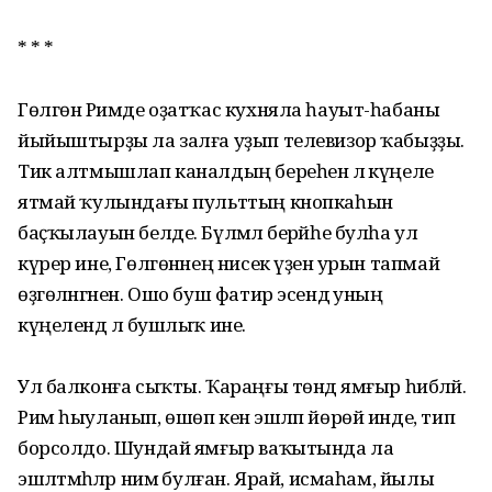
* * *
Гөлгөнә Римде оҙатҡас кухняла һауыт-һабаны
йыйыштырҙы ла залға уҙып телевизор ҡабыҙҙы.
Тик алтмышлап каналдың береһенә лә күңеле
ятмай ҡулындағы пульттың кнопкаһын
баҫҡылауын белде. Бүлмәлә берәйһе булһа ул
күрер ине, Гөлгөнәнең нисек үҙенә урын тапмай
өҙгөләнгәнен. Ошо буш фатир эсендә уның
күңелендә лә бушлыҡ ине.
Ул балконға сыҡты. Ҡараңғы төндә ямғыр һибәләй.
Рим һыуланып, өшөп кенә эшләп йөрөй инде, тип
борсолдо. Шундай ямғыр ваҡытында ла
эшләтмәһәләр нимә булған. Ярай, исмаһам, йылы