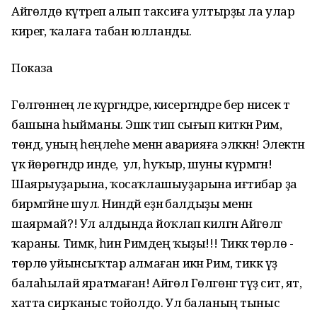
Айгөлдө күтәреп алып таксиға ултырҙы ла улар
кирегә, ҡалаға табан юлланды.
Показа
Гөлгөнәнең әле күргәндәре, кисергәндәре бер нисек тә
башына һыйманы. Эшкә тип сығып киткән Рим,
төндә, уның һеңлеһе менән аварияға эләккән! Электән
үк йөрөгәндәр инде, ә ул, һуҡыр, шуны күрмәгән!
Шаярыуҙарына, ҡосаҡлашыуҙарына иғтибар ҙа
бирмәгәйне шул. Ниндәй еҙнә балдыҙы менән
шаярмай?! Ул алдында йоҡлап килгән Айгөлгә
ҡараны. Тимәк, һин Римдең ҡыҙы!!! Тиккә төрлө -
төрлө уйынсыҡтар алмаған икән Рим, тиккә үҙ
балаһылай яратмаған! Айгөл Гөлгөнәгә тәүҙә сит, ят,
хатта сирҡаныс тойолдо. Ул баланың тыныс