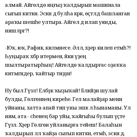
алмай. Айгөлдө яңғыҙ ҡалдырып машинала
сығып киткән. Эскән дә булһа кәрәк, өҫтәлдә башланған
араҡы шешәһе ултыра. Айгөл дә илап уянды,
нишләргә?!
-Юҡ, юҡ, Рафик, килмәнесе. Әллә, хәҙер килеп етмәһә?!
Һуңыраҡ хәбәр итермен, йәки үҙең
шылтыратырһың! Айгөлдө ҡалдырғас оҙаҡҡа
китмәгәндер, ҡайтыр тиҙҙән!
Ну был Гүзәл! Елбәҙәк ҡыҙыҡай! Бәләкәйҙән шулай
булды, Гөлгөнәнең киреһе. Гел малайҙар менән
уйнаны, хатта апай тип уны эшкә лә һынаманы. Ул
нимә, ата - әсәһенең бар уйы, ҡайғыһы булып үҫте
Гүзәл. Хәҙер Гөлгөнә уйланырға тейеш! Балаһын
ҡалдырып әллә ҡайҙа сығып киткән, етмәһә, эскән дә.