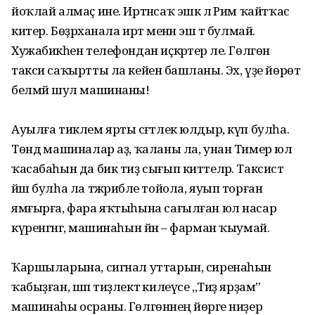
йоҡлай алмаҫ ине. Иртәнсаҡ эшкә лә Рим ҡайтҡас
китер. Бөҙрәханала иртә менән эш тә булмай.
Хужабикәһен телефондан иҫкәртер әле. Гөлгөнә
такси саҡыртты ла кейенә башланы. Эх, үҙе йөрөтә
белмәй шул машинаны!
Ауылға тиклем ярты сәғәтлек юлдыр, күп булһа.
Төндә машиналар аҙ, ҡаланы ла, унан Тимер юл
ҡасабаһын да бик тиҙ сығып киттеләр. Таксист
йәш булһа ла тәжрибәле тойола, яуып торған
ямғырға, фара яҡтыһына сағылған юл насар
күренгәнгә, машинаһын йән – фарман ҡыумай.
Ҡаршыларына, сигнал уттарын, сиренаһын
ҡабыҙған, шәп тиҙлектә килеүсе ,,Тиҙ ярҙам”
машинаһы осраны. Гөлгөнәнең йөрәге ниҙер