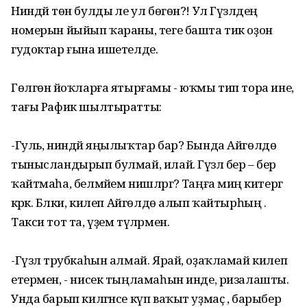
Ниндәй төн булды әле ул бөгөн?! Ул Гүзәлдең
номерын йыйып ҡараны, теге башта тик оҙон
гудоктар ғына ишетелде.
Гөлгөнә йоҡларға ятырғамы - юҡмы тип тора ине,
тағы Рафик шылтыратты:
-Гуль, ниндәй яңылыҡтар бар? Бында Айгөлдө
тынысландырып булмай, илай. Гүзәл бер – бер
ҡайтмаһа, белмәйем нишләргә? Таңға миңә китергә
кәрәк. Бәлки, килеп Айгөлдө алып ҡайтырһың .
Такси тот та, үҙем түләрмен.
-Гүзәл трубкаһын алмай. Ярай, оҙаҡламай килеп
етермен, - нисек тыңламаһын инде, ризалашты.
Унда барып килгәнсе күп ваҡыт уҙмаҫ , барыбер