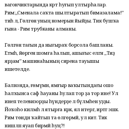
вагончиктарында кәрт һуғып ултырһалар.
Рим:,,Сменала саҡта шылтыратып бимазалама!”
тиһә лә, Гөлгөнә уның номерын йыйҙы. Тик бушҡа
ғына - Рим трубканы алманы.
Гөлгөнә тағын да нығыраҡ борсола башланы.
Етмәһә, йөрәген шомға һалып, ашығыс елгән ,,Тиҙ
ярҙам” машинаһының сирена тауышы
ишетелде.
Балконда, ғөмүмән, ямғыр ваҡытындағы ошо
һалҡынса саф һауаны һулап тор ҙа тор ине! Ул
инеп телевизорҙы һүндерҙе лә бүлмәһенә уҙҙы.
Йоҡоһо килмәһә лә ятырға кәрәк, ял итергә, иртәгә эшкә.
Рим төндән ҡайтып та өлгөрмәй, ул китә. Тик
нишләп яуап бирмәй һуң?!