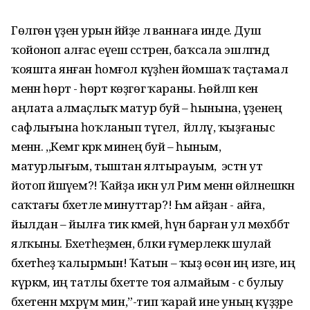
Гөлгөнә үҙенә урын йәйҙе лә ваннаға инде. Душ
ҡойоноп алғас еүеш сәстәрен, баҡсала эшләгәндә
ҡояшта янған һомғол кәүҙәһен йомшаҡ таҫтамал
менән һөртә - һөртә көҙгөгә ҡараны. Һөйләп кенә
аңлата алмаҫлыҡ матур буй – һынына, үҙенең
сафлығына һоҡланып түгел, ә йәлләү, ҡыҙғаныс
менән. ,,Кемгә кәрәк минең буй – һыным,
матурлығым, тыштан ялтырауым, ә эстән ут
йотоп йәшәүем?! Ҡайҙа икән ул Рим менән өйләнешкән
саҡтағы бәхетле минуттар?! Һәм айҙан - айға,
йылдан – йылға тик кәмей, һүнә барған ул мөхәббәт
ялҡыны. Бәхетһеҙмен, бәлки ғүмерлеккә шулай
бәхетһеҙ ҡалырмын! Ҡатын – ҡыҙ өсөн иң изге, иң
күркәм, иң татлы бәхетте тоя алмайым - әсә булыу
бәхетенән мәхрүм мин,”-тип ҡарай ине уның күҙҙәре