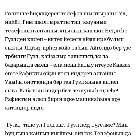
Гөлгөнәне һиҫкәндереп телефон шылтыраны. Ул,
ниһәйәт, Рим шылтыратты тип, ҡыуанып
телефонын алғайны, яңылышҡан икән. Һеңлеһе
Гүзәлдең килеп – китеп йөрөгән өйҙәш ире булып
сыҡты. Яңғыҙ, ирһеҙ көйө табып, Айгөлдө бер үҙе
тәрбиәләгән Гүзәл, ҡайҙалыр танышып, ҡала
баҙарында емеш – еләк менән һатыу итеүсе Кавказ
егете Рафикты өйҙәш итеп индереп алғайны.
Уныһы онотҡанда бер генә Гүзәл янына килеп
сыға. Ҡабаттан индерә бит әле шуны һеңлеһе!
Рафиктың алып биргән иҫке машинаһына иҫе
киткәндер инде.
-Гуля,- тине ул Гөлгөнәгә,- Гүзәл һеҙҙә түгелме? Мин
һуң ғына ҡайтып ингәйнем, өйҙә юҡ. Телефонын да