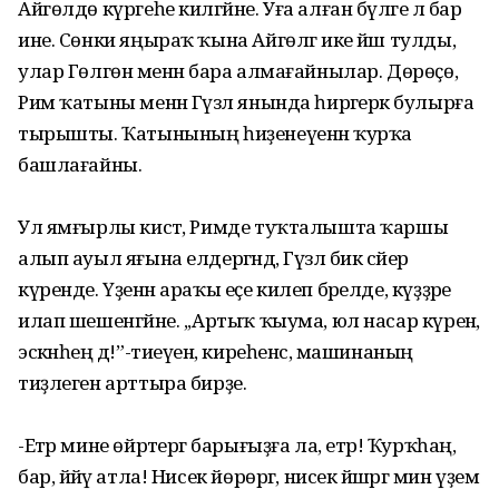
Айгөлдө күргеһе килгәйне. Уға алған бүләге лә бар
ине. Сөнки яңыраҡ ҡына Айгөлгә ике йәш тулды, ә
улар Гөлгөнә менән бара алмағайнылар. Дөрөҫө,
Рим ҡатыны менән Гүзәл янында һирәгерәк булырға
тырышты. Ҡатынының һиҙенеүенән ҡурҡа
башлағайны.
Ул ямғырлы кистә, Римде туҡталышта ҡаршы
алып ауыл яғына елдергәндә, Гүзәл бик сәйер
күренде. Үҙенән араҡы еҫе килеп бәрелде, күҙҙәре
илап шешенгәйне. ,,Артыҡ ҡыума, юл насар күренә,
эскәнһең дә!”-тиеүенә, киреһенсә, машинаның
тиҙлеген арттыра бирҙе.
-Етәр мине өйрәтергә барығыҙға ла, етәр! Ҡурҡһаң,
бар, йәйәү атла! Нисек йөрөргә, нисек йәшәргә мин үҙем