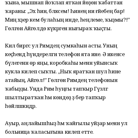
ҡына, мышнап йоҡлап ятҡан йөҙөнә ҡабаттан
ҡараны: ,,Эх һин, бәләкәсем! Һинең ни ғәйебең бар!
Миңә хәҙер кем булаһың инде, һеңлеме, ҡыҙмы?!”
Гөлгөнә Айгөлдө күкрәгенә нығыраҡ ҡыҫты.
Килә биргәс ул Римдең сумкаһын асты. Уның
кеҫәһендә һүндерелгән телефон ята ине. Ә икенсе
бүлегенән өр яңы, коробкаһы менән уйынсыҡ
кукла килеп сыҡты. ,,Ныҡ яратҡан шул һине
атайың, Айгөл!” Гөлгөнә Римдең телефонын
ҡабыҙҙы. Унда Рим һуңғы тапҡыр Гүзәлгә
шылтыратҡан һәм көндөҙ ҙә бер тапҡыр
һөйләшкәндәр.
Ауыр, аңлайышһыҙ һәм ҡайғылы уйҙар менән ул
больница ҡаласығына килеп етте.