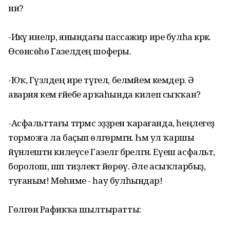
ни?
-Икәү инеләр, янындағы пассажир ире булһа кәрәк.
Өсөнсөһө Газелдең шоферы.
-Юҡ, Гүзәлдең ире түгел, белмәйем кемдер. Ә
авария кем ғәйебе арҡаһында килеп сыҡҡан?
-Асфальттағы тәгәрмәс эҙҙәренә ҡарағанда, һеңлегеҙ
тормозға ла баҫып өлгөрмәгән. Һәм ул ҡаршы
йүнәлештән килеүсе Газелгә бәрелгән. Еүеш асфальт,
боролош, шәп тиҙлектә йөрөү. Әле асыҡларбыҙ,
туғаным! Мөһиме - һау булһындар!
Гөлгөнә Рафикҡа шылтыратты: