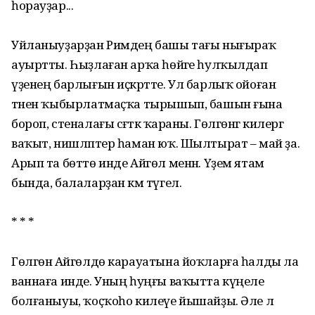
һорауҙар...
Уйланыуҙарҙан Римдең башы тағы нығыраҡ
ауыртты. Һыҙлаған арҡа һөйәге һулҡылдап
үҙенең барлығын иҫкәртте. Ул барлыҡ ойоған
тәнен ҡыбырлатмаҫҡа тырышып, башын ғына
бороп, стеналағы сәғәткә ҡараны. Гөлгөнәгә килергә
ваҡыт, нишләптер һаман юҡ. Шылтырат – май ҙа.
Арып та бөттө инде Айгөл менән. Үҙем ятам
бында, балаларҙан кәм түгел.
* * *
Гөлгөнә Айгөлдө карауатына йоҡларға һалды ла
ваннаға инде. Уның һуңғы ваҡытта күңеле
болғаныуы, ҡоҫҡоһо килеүе йышайҙы. Әле лә