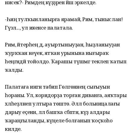
нисек?- Римдең күҙҙәренә йәш эркелде.
-Һиңә тулҡынланырға ярамай, Рим, тыныслан!
Гүзәл..., ул икенсе палатала.
Рим, әйтерһең дә, ауыртыныуҙан, һыҙланыуҙан
ҡурҡҡан кеүек, ятҡан урынына нығыраҡ
һеңгәндәй тойолдо. Ҡарашы түшәмгә текәлеп ҡатып
ҡалды.
Палатаға ингән табип Гөлгөнәнең сығыуын
һораны. Ул, коридорҙа торған диванға, аяҡтары
хәлһеҙләнеп ултыра төштө. Әллә больницалағы
дарыу еҫенән, әллә башҡа сәбәптән, күҙ алдары
ҡараңғыланды, күңеле болғанып ҡоҫҡоһо
килде.