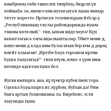
көмбәҙенең төбө тишелгән тиерһең, биҙрәләп үк
ҡоймаһа ла, икенсе көн яуған ыуаҡ ҡына ямғыр
тәҡәтте ҡоротто. Иртәнсаҡ телевизорҙан әйтһәләр ҙә:
,,Республиканың таулы райондарында яуым-
төшөм көтөлмәй,”- тип, ышан инде шуға! Күп
ваҡыттағыса тағы яңылыштылар. Тәбиғәт менән дә,
кеше менән дә алда нимә буласағын бер кем дә дөрөҫ
кенә әйтә алмаған! ,,Иртәгәһе һауа торошон иртәнән
һуңға тыңлағыҙ!”- тигән кеүек, кеше лә үҙен нимә
көткәнде аҙаҡтан ғына белә.
Яуған ямғырға, ана, күләүектәр күбекләнеп тора.
Оҙаҡҡа һуҙылырға итә, күрәһең. Яуһын да! Рим
быға артыҡ бошонманы ла. Киреһенсә, эстән
ҡыуанды ғына.