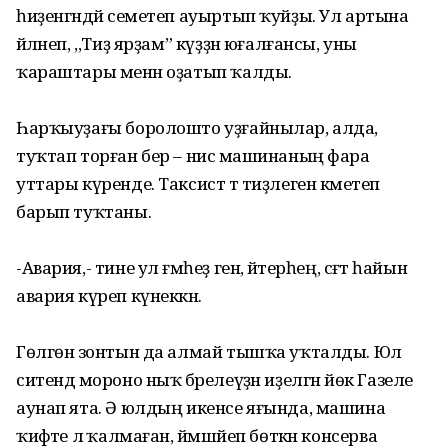
һиҙенгәндәй семетеп ауыртып ҡуйҙы. Ул артына
әйләнеп, ,,Тиҙ ярҙам” күҙҙән юғалғансы, уны
ҡараштары менән оҙатып ҡалды.
Һарҡыуҙағы боролошто уҙғайнылар, алда,
туҡтап торған бер – нисә машинаның фара
уттары күренде. Таксист тә тиҙлеген кәметеп
барып туҡтаны.
-Авария,- тине ул ғәмһеҙ генә, әйтерһең, сәғәт һайын
авария күреп күнеккән.
Гөлгөнә зонтын да алмай тышҡа уҡталды. Юл
ситендә мороно ныҡ бәрелеүҙән иҙелгән йөк Газеле
аунап ята. Ә юлдың икенсе яғында, машина
ҡиәфәте лә ҡалмаған, йәмшәйеп бөткән консерва