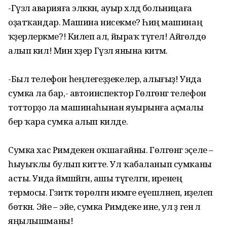
-Гүзәл аварияға эләккән, ауыр хәлдә больницаға
оҙатҡандар. Машина нисекме? Һиңә машинаң
ҡәҙерлерәкме?! Килеп ал, йыраҡ түгел! Айгөлдө
алып кил! Мин хәҙер Гүзәл янына китәм.
-Был телефон һеңлегеҙҙекелер, алығыҙ! Унда
сумка ла бар,- автоинспектор Гөлгөнәгә телефон
тотторҙо ла машинаһынан яуырынға аҫмалы
бер ҡара сумка алып килде.
Сумка хас Римдекенә оҡшағайны. Гөлгөнәгә эҫеле –
һыуыҡлы булып китте. Ул ҡабаланып сумканы
асты. Унда йәмшәйгән, ашы түгелгән, иренең
термосы. Гәзиткә төрөлгән икмәге еүешләнеп, иҙелеп
бөткән. Эйе – эйе, сумка Римдеке ине, ул әҙ генә лә
яңылышманы!