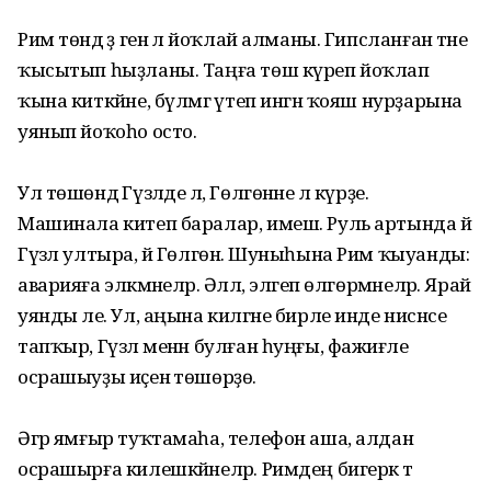
Рим төндә әҙ генә лә йоҡлай алманы. Гипсланған тәне
ҡысытып һыҙланы. Таңға төш күреп йоҡлап
ҡына киткәйне, бүлмәгә үтеп ингән ҡояш нурҙарына
уянып йоҡоһо осто.
Ул төшөндә Гүзәлде лә, Гөлгөнәне лә күрҙе.
Машинала китеп баралар, имеш. Руль артында йә
Гүзәл ултыра, йә Гөлгөнә. Шуныһына Рим ҡыуанды:
аварияға эләкмәнеләр. Әллә, эләгеп өлгөрмәнеләр. Ярай
уянды әле. Ул, аңына килгәне бирле инде нисәнсе
тапҡыр, Гүзәл менән булған һуңғы, фажиғәле
осрашыуҙы иҫенә төшөрҙө.
Әгәр ямғыр туҡтамаһа, телефон аша, алдан
осрашырға килешкәйнеләр. Римдең бигерәк тә