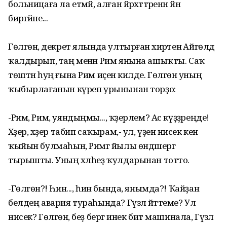
больницаға ла етмәй, алған йәрәхәттәренән йән
биргәйне...
Гөлгөнә, декрет ялында ултырған әхирәтенә Айгөлдә
ҡалдырып, таң менән Рим янына ашыҡты. Саҡ
төштән һуң ғына Рим иҫенә килде. Гөлгөнә уның
ҡыбырлағанын күреп урынынан торҙо:
-Рим, Рим, уяндыңмы..., ҡәҙерлем? Ас күҙҙәреңде!
Хәҙер, хәҙер табип саҡырам,- ул, үҙенә нисек кенә
ҡыйын булмаһын, Римгә йылы өндәшергә
тырышты. Уның хәлһеҙ ҡулдарынан тотто.
-Гөлгөнә?! Һин..., һин бында, янымда?! Ҡайҙан
белдең авария тураһында? Гүзәл әйттеме? Ул
нисек? Гөлгөнә, беҙ бергә инек бит машинала, Гүзәл