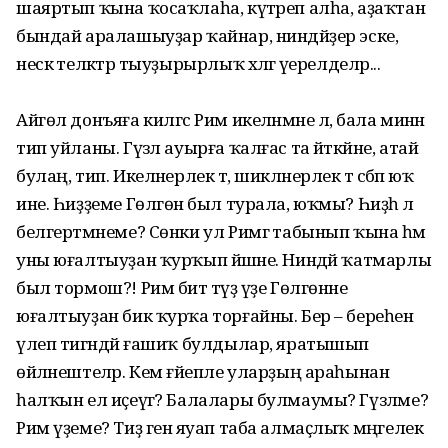
шаяртып ҡына ҡосаҡлаһа, күтәреп алһа, аҙаҡтан
бындай аралашыуҙар ҡайнар, ниндәйҙер эске,
нескә теләктәр тыуҙырырлыҡ хәлгә әүерелделәр...
Айгөл донъяға килгәс Рим икеләнмәне лә, бала минән
тип уйланы. Гүзәл ауырға ҡалғас та әйткәйне, атай
булаң, тип. Икеләнерлек тә, шикләнерлек тә сәбәп юҡ
ине. Һиҙҙеме Гөлгөнә был турала, юҡмы? Һиҙһә лә
белгертмәнеме? Сөнки ул Римгә табынып ҡына һәм
уны юғалтыуҙан ҡурҡып йәшәне. Ниндәй ҡатмарлы
был тормош?! Рим бит тәүҙә үҙе Гөлгөнәне
юғалтыуҙан бик ҡурҡа торғайны. Бер – береһенә
үлеп тигәндәй ғашиҡ булдылар, яратышып
өйләнештеләр. Кем ғәйепле уларҙың араһынан
һалҡын ел иҫеүгә? Балалары булмаумы? Гүзәлме?
Рим үҙеме? Тиҙ генә яуап таба алмаҫлыҡ мәңгелек