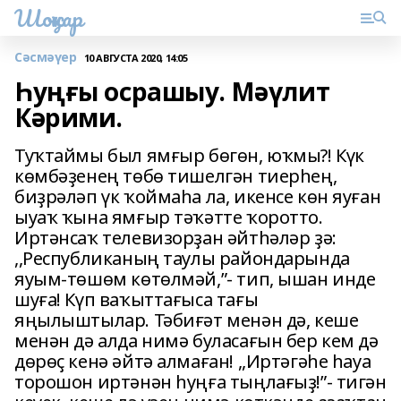
Шоңҡар
Сәсмәүер
10 АВГУСТА 2020, 14:05
Һуңғы осрашыу. Мәүлит
Кәрими.
Туҡтаймы был ямғыр бөгөн, юҡмы?! Күк
көмбәҙенең төбө тишелгән тиерһең,
биҙрәләп үк ҡоймаһа ла, икенсе көн яуған
ыуаҡ ҡына ямғыр тәҡәтте ҡоротто.
Иртәнсаҡ телевизорҙан әйтһәләр ҙә:
,,Республиканың таулы райондарында
яуым-төшөм көтөлмәй,”- тип, ышан инде
шуға! Күп ваҡыттағыса тағы
яңылыштылар. Тәбиғәт менән дә, кеше
менән дә алда нимә буласағын бер кем дә
дөрөҫ кенә әйтә алмаған! ,,Иртәгәһе һауа
торошон иртәнән һуңға тыңлағыҙ!”- тигән