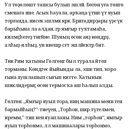
Ул төҙөлөштә ташсы булып эшләй. Бөгөн уға төнгө
сменаға ине. Асыҡ һауала, арҡаңа үтәнән-үтә яуып
торғанда, нисек эшләмәк кәрәк. Бригадирҙары үҙе үк
барыһына ла алдан, әгәр ямғыр туҡтамаһа,
килмәҫһегеҙ тигәйне. Шуның өсөн аяҙ көндәрҙә,
алһыҙ-ялһыҙ, ун икешәр сәғәт эшләйәсәктәр бит.
Тик Рим ҡатыны Гөлгөнәгә был турала әйтеп
торманы. Көндәгесә йыйынды ла, эшкә тип, ҡоро
ғына хушлашып сығып китте. Ҡатынын
шикләндермәҫ өсөн термосҡа аш һалып алды.
Гөлгөнә: ,,Ямғыр яуып тора, ниңә машина менән генә
бармайһың?”-тиеүенә, ,,Торһон, шәкәр түгелмен,
иремәм,”-тип кенә яуапланы. Нимә ,,торһон”, ямғыр
яуып торһонмо, әллә машиналары торһонмо,