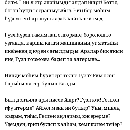
беләм. Һиңә лә етәр апайымды алдап йәшәргә! Бөттө,
бөгөн һуңғы осрашыуыбыҙ. Һиңә бер мөһим
һүҙем генә бар, шуны аҙаҡ ҡайтҡас әйтәм дә...
Гүзәл һүҙен тамамлап өлгөрмәне, боролошто
уҙғанда, ҡаршы килгән машинаның ут яҡтыһы
икеһенең дә күҙен сағылдырҙы. Аралар бик яҡын
ине, Гүзәл тормозға баҫып та өлгөрмәне...
Ниндәй мөһим һүҙ әйтергә теләне Гүзәл? Рим өсөн
барыһы ла сер булып ҡалды.
Был донъяла ары нисек йәшәргә? Гүзәл юҡ! Гөлгөнә
ғәфү итерме? Айгөл менән ни булыр? Уны, минең
ҡыҙым, тиһәм, Гөлгөнә аңлармы, кисерерме?
Үҙемдең, ғәрип булып ҡалһам, кемгә кәрәгем тейер?!