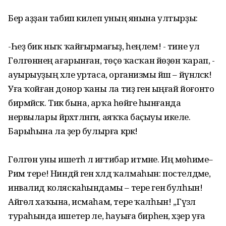
Бер аҙҙан табип килеп уның янына ултырҙы:
-Һеҙ бик ныҡ ҡайғырмағыҙ, һеңлем! - тине ул
Гөлгөнәнең ағарынған, төҫө ҡасҡан йөҙөнә ҡарап, -
ауырыуҙың хәле уртаса, организмы йәш – йүнәләсәк!
Уға ҡойған донор ҡаны ла тиҙ генә ыңғай йоғонто
бирмәйәсәк. Тик бына, арҡа һөйәге һынғанда
нервылары йәрәхәтләнгән, аяҡҡа баҫыуы икеле.
Барыһына ла әҙер булырға кәрәк!
Гөлгөнә уны ишетһә лә иғтибар итмәне. Иң мөһиме–
Рим тере! Ниндәй генә хәлдә ҡалмаһын: постелдәме,
инвалид коляскаһындамы – тере генә булһын!
Айгөл хаҡына, исмаһам, тере ҡалһын! ,,Гүзәл
тураһында ишетер әле, һауыға бирһен, хәҙер уға