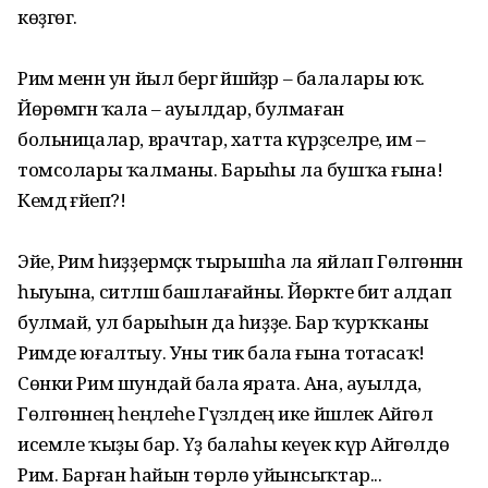
көҙгөгә.
Рим менән ун йыл бергә йәшәйҙәр – балалары юҡ.
Йөрөмәгән ҡала – ауылдар, булмаған
больницалар, врачтар, хатта күрәҙәселәре, им –
томсолары ҡалманы. Барыһы ла бушҡа ғына!
Кемдә ғәйеп?!
Эйе, Рим һиҙҙермәҫкә тырышһа ла яйлап Гөлгөнәнән
һыуына, ситләшә башлағайны. Йөрәкте бит алдап
булмай, ул барыһын да һиҙҙе. Бар ҡурҡҡаны
Римде юғалтыу. Уны тик бала ғына тотасаҡ!
Сөнки Рим шундай бала ярата. Ана, ауылда,
Гөлгөнәнең һеңлеһе Гүзәлдең ике йәшлек Айгөл
исемле ҡыҙы бар. Үҙ балаһы кеүек күрә Айгөлдө
Рим. Барған һайын төрлө уйынсыҡтар...