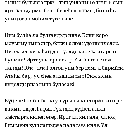
тыныс булырға кәрәк!”- тип уйланы Гөлгөнә. Ысын
яратҡандармы бер – береһен, юҡмы, быныһы
уның өсөн мөһим түгел ине.
Нимә булһа ла булғандыр инде. Бәлки ҡоро
мауығыу ғыналыр, бәлки Гөлгөнә үҙе ғәйеплелер.
Нисек кенә уйлаһаң да, Гүзәлде кире ҡайтарып
булмай! Иртәгә уны ерләйәсәктәр. Айгөл генә етем
ҡалды! Юҡ – юҡ, Гөлгөнә уны бер кемгә лә бирмәйәсәк.
Атаһы бар, ә ул әсәһен алыштырыр! Рим ысын
күңелдән риза ғына буласаҡ!
Күңеле болғанһа ла ул урынынан торҙо, китергә
ваҡыт. Тиҙҙән Рафик Гүзәлдең кәүҙәһен алып
ҡайтырға килеп етер. Иртәгә әллә килә ала, әллә юҡ,
Рим менән хушлашырға палатаға инде. Ул