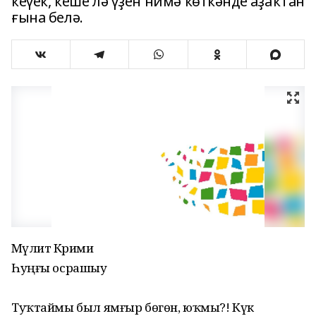
кеүек, кеше лә үҙен нимә көткәнде аҙаҡтан
ғына белә.
Мәүлит Кәрими
Һуңғы осрашыу
Туҡтаймы был ямғыр бөгөн, юҡмы?! Күк