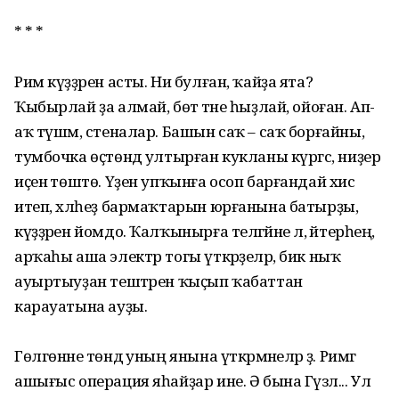
* * *
Рим күҙҙәрен асты. Ни булған, ҡайҙа ята?
Ҡыбырлай ҙа алмай, бөтә тәне һыҙлай, ойоған. Ап-
аҡ түшәм, стеналар. Башын саҡ – саҡ борғайны,
тумбочка өҫтөндә ултырған кукланы күргәс, ниҙер
иҫенә төштө. Үҙен упҡынға осоп барғандай хис
итеп, хәлһеҙ бармаҡтарын юрғанына батырҙы,
күҙҙәрен йомдо. Ҡалҡынырға теләгәйне лә, әйтерһең,
арҡаһы аша электр тогы үткәрҙеләр, бик ныҡ
ауыртыуҙан тештәрен ҡыҫып ҡабаттан
карауатына ауҙы.
Гөлгөнәне төндә уның янына үткәрмәнеләр ҙә. Римгә
ашығыс операция яһайҙар ине. Ә бына Гүзәл... Ул