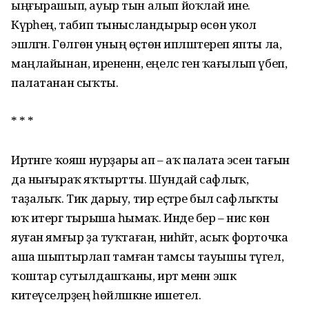
ыңғырашып, ауыр тын алып йоҡлай ине.
Күрәһең, табип тынысландырыр өсөн укол
эшләгән. Гөлгөнә уның өҫтөн ипләштереп япты ла,
маңлайынан, ирененән, еңелсә генә ҡағылып үбеп,
палатанан сыҡты.
* * *
Иртәнге ҡояш нурҙары ап – аҡ палата эсен тағын
да нығыраҡ яҡтыртты. Шундай сафлыҡ,
таҙалыҡ. Тик дарыу, тир еҫтәре был сафлыҡты
юҡ итергә тырыша һымаҡ. Инде бер – нисә көн
яуған ямғыр ҙа туҡтаған, ниһәйәт, асыҡ форточка
аша шыптырлап тамған тамсы тауышы түгел, ә
ҡоштар сутылдашҡаны, иртә менән эшкә
китеүселәрҙең һөйләшкәне ишетелә.