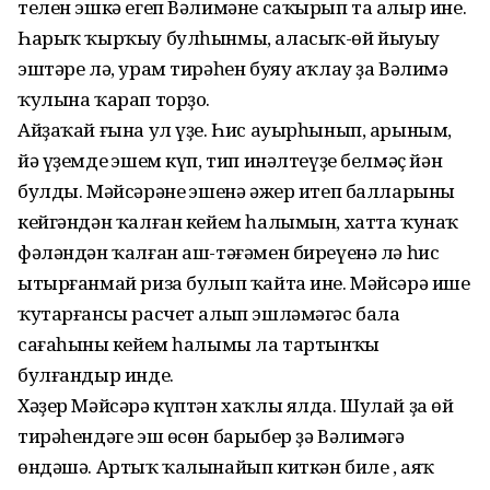
телен эшкә егеп Вәлимәне саҡырып та алыр ине.
Һарыҡ ҡырҡыу булһынмы, аласыҡ-өй йыуыу
эштәре лә, урам тирәһен буяу аҡлау ҙа Вәлимә
ҡулына ҡарап торҙо.
Айҙаҡай ғына ул үҙе. Һис ауырһынып, арыным,
йә үҙемдең эшем күп, тип инәлтеүҙе белмәҫ йән
булды. Мәйсәрәнең эшенә әжер итеп балларының
кейгәндән ҡалған кейем һалымын, хатта ҡунаҡ
фәләндән ҡалған аш-тәғәмен биреүенә лә һис
ытырғанмай риза булып ҡайта ине. Мәйсәрә ише
ҡутарғансы расчет алып эшләмәгәс бала
сағаһының кейем һалымы ла тартынҡы
булғандыр инде.
Хәҙер Мәйсәрә күптән хаҡлы ялда. Шулай ҙа өй
тирәһендәге эш өсөн барыбер ҙә Вәлимәгә
өндәшә. Артыҡ ҡалынайып киткән биле , аяҡ