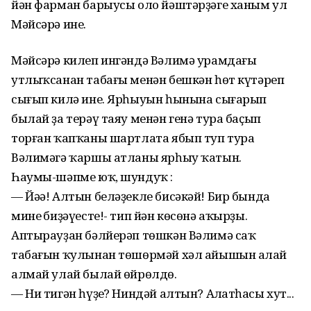
йән фарман барыусы оло йәштәрҙәге ханым ул
Мәйсәрә ине.
Мәйсәрә килеп ингәндә Вәлимә урамдағы
утлыҡсанан табағы менән бешкән һөт күтәреп
сығып килә ине. Ярһыуын һынына сығарып
былай ҙа терәү таяу менән генә тура баҫып
торған ҡапҡаны шартлата ябып туп тура
Вәлимәгә ҡаршы атланы ярһыу ҡатын.
Һаумы-шәпме юҡ, шундуҡ :
— Йәә! Алтын беләҙекле бисәкәй! Бир бында
минең биҙәүесте!- тип йән көсөнә аҡырҙы.
Аптырауҙан бәлйерәп төшкән Вәлимә саҡ
табағын ҡулынан төшөрмәй хәл айышын аңлай
алмай улай былай өйрөлдө.
— Ни тигән һүҙең? Ниндәй алтын? Аңлатһаңсы хут...