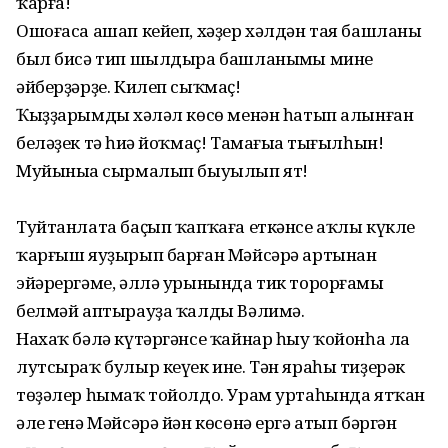
ҡарға!
Ошоғаса ашап кейеп, хәҙер хәлдән тая башланы
был бисә тип шылдыра башланыңмы минең
әйберҙәрҙе. Килеп сыҡмаҫ!
Ҡыҙҙарымдың хәләл көсө менән һатып алынған
беләҙек тә һиңә йоҡмаҫ! Тамағыңа тығылһын!
Муйыныңа сырмалып быуылып ят!
Туйтанлата баҫып ҡапҡаға еткәнсе аҡлы күкле
ҡарғыш яуҙырып барған Мәйсәрә артынан
эйәрергәме, әллә урынында тик торорғамы
белмәй аптырауҙа ҡалды Вәлимә.
Нахаҡ бәлә күтәргәнсе ҡайнар һыу ҡойонһа ла
лутсыраҡ булыр кеүек ине. Тән яраһы тиҙерәк
төҙәлер һымаҡ тойолдо. Урам уртаһында ятҡан
әле генә Мәйсәрә йән көсөнә ергә атып бәргән