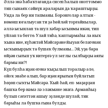
Әллә энә һабаҡтағанда сисеп һалып оноттоммо
тип сынаяҡ сәйнүк араларын да ҡараштырҙы.
Унда ла бер ни тапманы. Боронғолар алтын -
көмөш юғалыусан ти ҙә һөйләй торғайнылар,
әллә ысынлап та шул хәбәр ысынмы икән, тип
уйлап та бөттө. Улай тиһәң, ҡаптырмаһы ла ныҡ
ҡына ине, күһәктәй Мәйсәрәнең йыуан беләгенән
ысҡынырҙыҡ та бушаҡ булманы... Эй, уҙа бара
өйҙән сығып уҡ китергә ул затлы сылбырҙың аяғы
бармы ни?!
Күп булһа иҙән егенә ҡыҫылып торалыр әле,
ойоҡ энәһе алып, бар иҙән ярығын буйлатып
һөҙөп сыҡты Мәйсәрә. Ҡый-һай, еп- маҙарҙан
башҡа бер нәмә лә эләкмәне энәгә. Арманһыҙ
булып сәғәттән ашыу эҙләнде шулай, тик
барыһы ла бушҡа ғына булды.