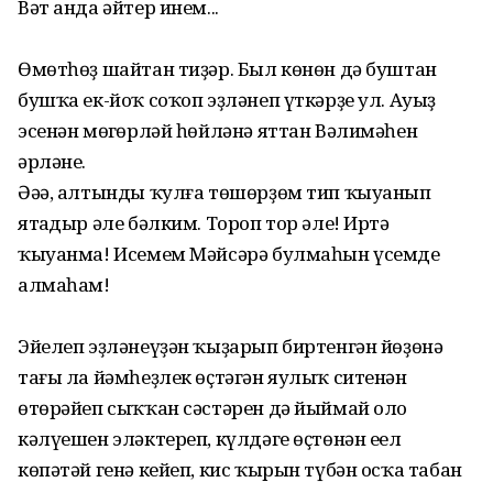
Вәт анда әйтер инем...
Өмөтһөҙ шайтан тиҙәр. Был көнөн дә буштан
бушҡа ек-йоҡ соҡоп эҙләнеп үткәрҙе ул. Ауыҙ
эсенән мөңгөрләй һөйләнә яттан Вәлимәһен
әрләне.
Әәә, алтынды ҡулға төшөрҙөм тип ҡыуанып
ятаңдыр әле бәлким. Тороп тор әле! Иртә
ҡыуанма! Исемем Мәйсәрә булмаһын үсемде
алмаһам!
Эйелеп эҙләнеүҙән ҡыҙарып биртенгән йөҙөнә
тағы ла йәмһеҙлек өҫтәгән яулыҡ ситенән
өтөрәйеп сыҡҡан сәстәрен дә йыймай оло
кәлүешен эләктереп, күлдәге өҫтөнән еңел
көпәтәй генә кейеп, кис ҡырын түбән осҡа табан