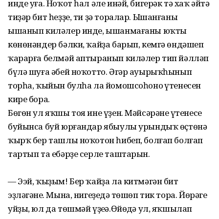
инде уға. Ноҡот һал әле инәй, бигерәк тә хаҡ әйтәң
тиҙәр бит һеҙҙе, ти ҙә торалар. Ышанғаны
ышанып киләлер инде, ышанмағаны юҡтың
көнөнәндер бәлки, ҡайҙа барып, кемгә өндәшеп
ҡарарға белмәй аптыранып киләлер тип йәлләп
бүлә шуға әбей ноҡотто. Әгәр ауырыҡһынып
торһа, ҡыйын булһа ла йомошсоһоноң үтенесен
кире бора.
Бөгөн ул яҡшы тоя ине үҙен. Мәйсәрәнең үтенесе
буйынса буй юрғандар ябыулы урындыҡ өҫтөнә
ҡырҡ бер ташлы ноҡотон һибеп, болғап болғап
тартып та ебәрҙе серле таштарын.
— Ээй, ҡыҙым! Бер ҡайҙа ла китмәгән бит
эҙләгәнең. Мына, нигеҙеңдә төшөп тик тора. Йөрәгең
уйҙы, юл да төшмәй үҙеңә.Өйөңдә ул, яҡшылап