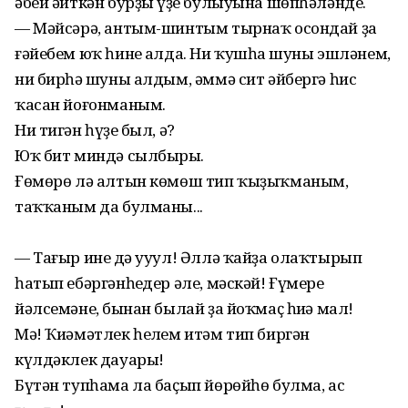
әбей әйткән бурҙың үҙе булыуына шөпһәләнде.
— Мәйсәрә, антым-шинтым тырнаҡ осондай ҙа
ғәйебем юҡ һинең алда. Ни ҡушһаң шуны эшләнем,
ни бирһәң шуны алдым, әммә сит әйбергә һис
ҡасан йоғонманым.
Ни тигән һүҙең был, ә?
Юҡ бит миндә сылбырың.
Ғөмөрө лә алтын көмөш тип ҡыҙыҡманым,
таҡҡаным да булманы...
— Тағыр инең дә ууул! Әллә ҡайҙа олаҡтырып
һатып ебәргәнһеңдер әле, мәскәй! Ғүмере
йәлсемәнең, бынан былай ҙа йоҡмаҫ һиңә мал!
Мә! Ҡиәмәтлек һеңлем итәм тип биргән
күлдәклек дауарың!
Бүтән тупһама ла баҫып йөрөйһө булма, ас