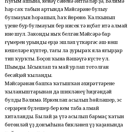
Һуғым ашына, кейәү сәйенә әйтһәләр ҙә, Вәлимә
һәр саҡ табын артында Мәйсәрәнең булыу
булмауын һорашып, һаҡ йөрөнө. Ҡалҡынып
үҙенең бур булмауын бер нисек тә иҫбат итә алмай
ине шул. Законды ныҡ белгән Мәйсәрә бар
ғүмерен урынды ерҙә эшләп үткәргәс әш-көш
кешеләре күптер, тағы ла ҙурыраҡ яла яғырҙар
тип ҡурҡты. Боҫоп ҡына йәшәүгә күсте ул.
Шымды. Ысынлап та май урлап тотолған
бесәйҙәй ҡыланды.
Мәйсәрәнән башҡа ҡатышҡан әхирәттәренең
ҡыланыштарынан да шикләнеү һиҙгәндәй
булды Вәлимә. Иркенләп асылып һөйләшер, эс
серҙәрен бүлешер бер кем таба алмай
хиталанды. Былай ҙа үтә асылып бармаҫ ҡатын
бөтөнләй үҙ донъяһына бикләнеп үҙ ҡаҙанында