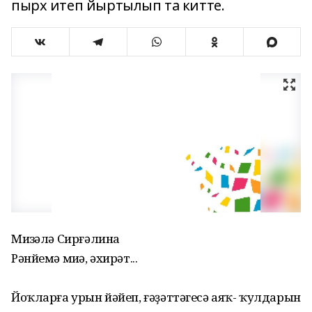
пырх итеп йыртылып та китте.
Миңзәлә Сирғәлина
Рәнйемә миңә, әхирәт...
Йоҡларға урын йәйеп, ғәҙәттәгесә аяҡ- ҡулдарын