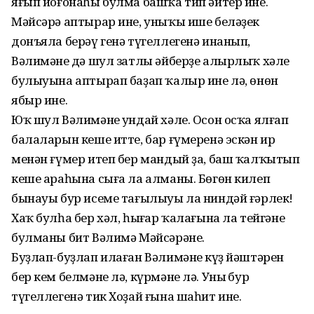
яғып йоғонаһы булма башҡа тип әйтер ине.
Мәйсәрә аптырар ине, уныҡы ише беләҙек
донъяла берәү генә түгеллегенә инанып,
Вәлимәнең дә шул затлы әйберҙе алырлыҡ хәле
булыуына аптырап баҙап ҡалыр ине лә, өнөн
ябыр ине.
Юҡ шул Вәлимәнең ундай хәле. Осон осҡа ялғап
балаларын кеше итте, бар ғүмеренә эскән ир
менән ғүмер итеп бер мандый ҙа, баш ҡалҡытып
кеше араһына сыға ла алманы. Бөгөн килеп
бынауы бур исеме тағылыуы ла ниндәй ғәрлек!
Хаҡ булһа бер хәл, һыңғар ҡалағына ла тейгәне
булманы бит Вәлимә Мәйсәрәнең.
Буҙлап-буҙлап илаған Вәлимәнең күҙ йәштәрен
бер кем белмәне лә, күрмәне лә. Уның бур
түгеллегенә тик Хоҙай ғына шаһит ине.