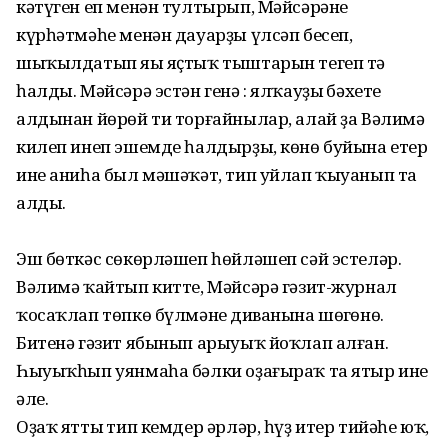
кәтүген еп менән тултырып, Мәйсәрәнең
күрһәтмәһе менән дауарҙы үлсәп бесеп,
шыҡылдатып яңы яҫтыҡ тыштарын тегеп тә
һалды. Мәйсәрә эстән генә : ялҡауҙың бәхете
алдынан йөрөй ти торғайнылар, алай ҙа Вәлимә
килеп инеп эшемде һалдырҙы, көнө буйына етер
ине аниһа был мәшәҡәт, тип уйлап ҡыуанып та
алды.
Эш бөткәс сөкөрләшеп һөйләшеп сәй эстеләр.
Вәлимә ҡайтып китте, Мәйсәрә гәзит-журнал
ҡосаҡлап төпкө бүлмәнең диванына шөңгөнө.
Битенә гәзит ябынып арыуыҡ йоҡлап алған.
Һыуыҡһып уянмаһа бәлки оҙағыраҡ та ятыр ине
әле.
Оҙаҡ яттың тип кемдер әрләр, һүҙ итер тийәһе юҡ,