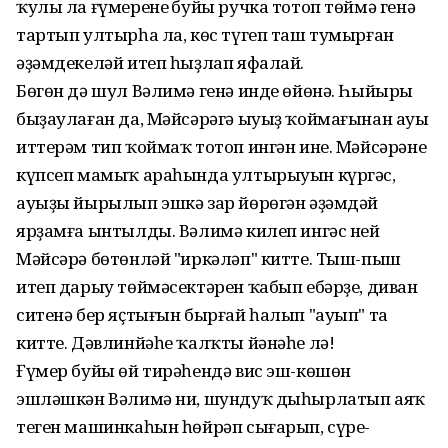
ҡулы ла ғүмеренең буйы ручка тотоп төймә генә
тартып ултырһа ла, көс түгеп таш тумырған
әҙәмдекеләй итеп һыҙлап яфалай.
Бөгөн дә шул Вәлимә генә инде өйөнә. Һыйыры
быҙаулаған да, Мәйсәрәгә ыуыҙ ҡоймағынан ауы
иттерәм тип ҡоймаҡ тотоп ингән ине. Мәйсәрәнең
күпсеп мамыҡ араһында ултырыуын күргәс,
ауыҙы йырылып эшкә зар йөрөгән әҙәмдәй
ярҙамға ынтылды. Вәлимә килеп ингәс ней
Мәйсәрә бөтөнләй "иркәләп" китте. Тыш-пыш
итеп дарыу төймәсектәрен ҡабып ебәрҙе, диван
ситенә бер яҫтығын бырғай һалып "ауып" та
китте. Дәвлинйәһе ҡалҡты йәнәһе лә!
Ғүмер буйы өй тирәһендә вис эш-көшөн
эшләшкән Вәлимә ни, шундуҡ дыһырлатып аяҡ
теген машинкаһын һөйрәп сығарып, сүре-