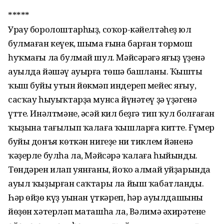
*****
Урау боролоштарһыҙ, соҡор-кәйелтәһеҙ юл
булмаған кеүек, шыма ғына барған тормош
һуҡмағы ла булмай шул. Мәйсәрәгә яңғыҙ үҙенә
ауылда йәшәү ауырға төшә башланы. Ҡыштың
ҡыш буйы утын йөкмәп индереп мейес яғыу,
сасҡау һыуыҡтарҙа мунса йүнәтеү ҙә үҙәгенә
үтте. Инәлтмәне, әсәй кил беҙгә тип ҡул болғаған
ҡыҙына тағылып ҡалаға ҡышларға китте. Ғүмер
буйы донъя көткән нигеҙе ни тиклем йәненә
ҡәҙерле булһа ла, Мәйсәрә ҡалаға һыйынды.
Төндәрен илап уянғаны, йоҡо алмай уйҙарында
ауыл ҡыҙырған саҡтары ла йыш ҡабатланды.
Һәр өйҙө күҙ уңынан үткәреп, һәр ауылдашының
йөҙөн хәтерләп маташһа ла, Вәлимә әхирәтенең