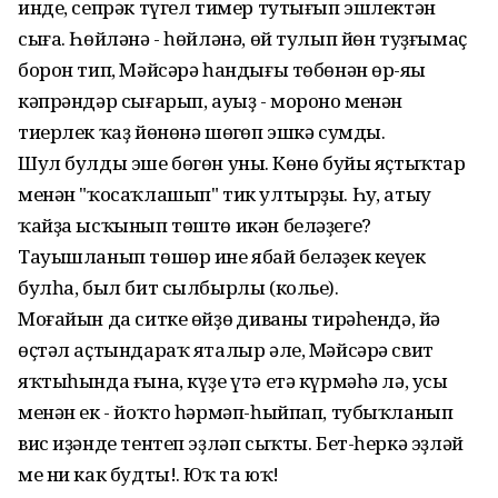
инде, сепрәк түгел тимер тутығып эшлектән
сыға. Һөйләнә - һөйләнә, өй тулып йөн туҙғымаҫ
борон тип, Мәйсәрә һандығы төбөнән өр-яңы
кәпрәндәр сығарып, ауыҙ - мороно менән
тиерлек ҡаҙ йөнөнә шөңгөп эшкә сумды.
Шул булды эше бөгөн уның. Көнө буйы яҫтыҡтар
менән "ҡосаҡлашып" тик ултырҙы. Һуң, атыу
ҡайҙа ысҡынып төштө икән беләҙеге?
Тауышланып төшөр ине ябай беләҙек кеүек
булһа, был бит сылбырлы (колье).
Моғайын да ситке өйҙөң диваны тирәһендә, йә
өҫтәл аҫтындараҡ яталыр әле, Мәйсәрә свит
яҡтыһында ғына, күҙе үтә етә күрмәһә лә, усы
менән ек - йоҡто һәрмәп-һыйпап, тубыҡланып
вис иҙәнде тентеп эҙләп сыҡты. Бет-һеркә эҙләй
ме ни как будты!. Юҡ та юҡ!