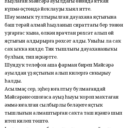
һыҙлаған Мәйсәрә ауылдағы өйөндә ятҡан
күпмә өҫтөндә йоҡлауҙы хыял итте.
Шау мамыҡ тултырылған дауахана яҫтығына
баш терәй алмай һыҙланып сираттағы бер төнөн
уҙғарғас ҡына, өлкән врачтан рөхсәт алып өй
яҫтығын алдырырға рөхсәт алды. Уныһы ла саҡ
саҡ ыҡҡа килде. Тик тышлығы дауахананыҡы
булһын, тип иҫкәртте.
Шундуҡ телефон аша фарман биреп Мәйсәрә
ауылдан үҙ яҫтығын алып килергә свҡырыу
һалды.
Асылмаҫ сер, эҙһеҙ юғалтыу булмағандай
Мәйсәрәнең ошоғаса ауыҙ һыуы ҡороп маҡтаған
әммә юғалған сылбырлы беләҙеге яҫтыҡ
тышлығын алмаштырған саҡта таш иҙәнгә шып
итеп килеп төштө.