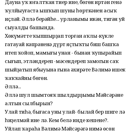
Дауна уҡ юғалтҡан тиер инең, бөгөн иртән генә
ҡулйыуғаста ышҡып шуны һөрткәнен асыҡ
иҫләй. Әллә берәйһе... урланымы икән, тигән уй
сыуалды башында.
Хөкүмәттең ҡыпшырҙап торған аҡлы-күкле
гатауай кәпрәненә дүрт яҫтыҡты биш башҡа
итеп ҡойоп, мамығы унан - бынан ҡупырайып
сығып, этләндереп -мәсендереп замогын саҡ
шыйҙатып ябыуына ғына әхирәте Вәлимә ишек
ҡаҡҡайны бөгөн.
Әллә...
Әллә шул шымтояҡ шылдырҙымы Мәйсәрәнең
алтын сылбырын?
Улай тиһәң, бығаса уның улай- былай бер шиге лә
һиҙелмәй ине лә. Кем белә инде кешене?.
Уйлап ҡараһаң Вәлимә Мәйсәрәгә нимә өсөн