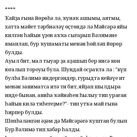
****
Ҡайҙа ғына йөрөһә лә, ҡунаҡ ашымы, аятмы,
хатта мәйет тәрбиәләү өҫтөндә лә Мәйсәрә яйы
килгән һайын үҙен аҡҡа сығарып Вәлимәне
яманлап, бур ҡушаматы менән һөйләп йөрөр
булды.
Ауыл бит, мал тыуар ҙа аҙашып бер нисә көн
юғалып тороуы була. Шундай осраҡта ла : "күп
булһа Вәлимә индергәндер, гурыдта кейәүе ит
менән заниматса итә ти бит, яйҙап шылдыра
инде бынан, аниһа ҡәйнәһен һылыу тип ураған
һайын килә тиһегеҙме?"- тип утҡа май ғына
һирпер булды.
Шөпһәләнгән әҙәм дә Мәйсәрәгә ҡуштан булып
Бур Вәлимә тип хәбәр һалды.