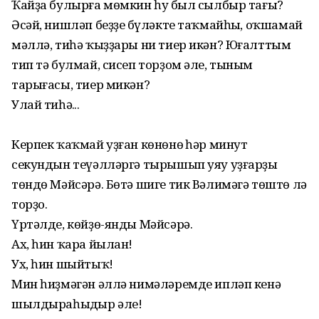
Ҡайҙа булырға мөмкин һуң был сылбыр тағы?
Әсәй, нишләп беҙҙең бүләкте таҡмайһың, оҡшамай
мәллә, тиһә ҡыҙҙары ни тиер икән? Юғалттым
тип тә булмай, сисеп торҙом әле, тыным
тарығасы, тиер микән?
Улай тиһәң...
Керпек ҡаҡмай уҙған көнөнөң һәр минут
секундын теүәлләргә тырышып уяу уҙғарҙы
төндө Мәйсәрә. Бөтә шиге тик Вәлимәгә төштө лә
торҙо.
Үртәлде, көйҙө-янды Мәйсәрә.
Ах, һин ҡара йылан!
Ух, һин шыйтыҡ!
Мин һиҙмәгән әллә нимәләремде ипләп кенә
шылдыраһыңдыр әле!