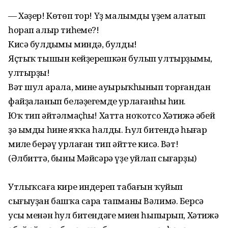
— Хәҙер! Көтөп тор! Үҙ малымды үҙем аңлатып
һорап алыр тиһеңме?!
Кисә булдыңмы миндә, булдың!
Яҫтыҡ тышын кейҙерешкән булып ултырҙыңмы,
ултырҙың!
Вәт шул арала, минең ауырыҡһынып торғандан
файҙаланып беләҙегемде урлағанһың һин.
Юҡ тип әйтәлмаҫһың! Хатта ноҡотсо Хәтижә әбей
ҙә ымды һинең яҡҡа һалды. Һул битендә һыңғар
миңле берәү урлаған тип әйтте кисә. Вәт!
(Әлбиттә, быны Мәйсәрә үҙе уйлап сығарҙы)
Утлыҡсаға кире индереп табағын ҡуйып
сығыуҙан башҡа сара тапманы Вәлимә. Берсә
усы менән һул битендәге миңен һыпырып, Хәтижә