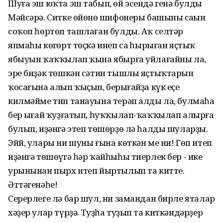
Шуға эш юҡта эш табып, өй эсендә генә булды
Мәйсәрә. Ситке өйөнөң шифонеры башының саңын
соҡоп һөртөп ташлаған булды. Аҡ селтәр
япмаһы көңгөрт төҫкә инеп саң һырыған яҫтыҡ
ябыуын ҡаҡҡылап ҡына ябырға уйлағайны ла,
эре биҙәк төшкән сәтин тышлы яҫтыҡтарын
ҡосағына алып ҡыҫып, берыңғайҙа күк еҫе
килмәйме тип танауына терәп алды ла, булмаһа
бер ыңғай ҡуҙғатып, һуҡҡылап-ҡаҡҡылап алырға
булып, иҙәнгә этеп төшөрҙө лә һалды шуларҙы.
Эйй, улары ни шуны ғына көткән ме ни! Гөп итеп
иҙәнгә төшөүгә һәр ҡайһыһы тиерлек бер - ике
урынынан пырх итеп йыртылып та китте.
Әттәгенәһе!
Серерлеге лә бар шул, ни замандан бирле яталар
хәҙер улар түрҙә. Туҙһа туҙып та киткәндәрҙер