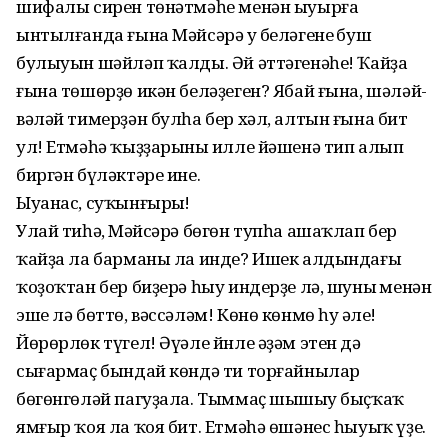
шифалы сирен төнәтмәһе менән ыуырға
ынтылғанда ғына Мәйсәрә уң беләгенең буш
булыуын шәйләп ҡалды. Әй әттәгенәһе! Ҡайҙа
ғына төшөрҙө икән беләҙеген? Ябай ғына, шәләй-
вәләй тимерҙән булһа бер хәл, алтын ғына бит
ул! Етмәһә ҡыҙҙарының илле йәшенә тип алып
биргән бүләктәре ине.
Ыуанас, суҡынғырың!
Улай тиһәң, Мәйсәрә бөгөн тупһа ашаҡлап бер
ҡайҙа ла барманы ла инде? Ишек алдындағы
ҡоҙоҡтан бер биҙерә һыу индерҙе лә, шуның менән
эше лә бөттө, вәссәләм! Көнө көнмө һуң әле!
Йөрөрлөк түгел! Әүәле йнле әҙәм этен дә
сығармаҫ бындай көндә ти торғайнылар
бөгөнгөләй пагуҙала. Тыммаҫ шыңшыу быҫҡаҡ
ямғыр ҡоя ла ҡоя бит. Етмәһә өшәнес һыуыҡ үҙе.