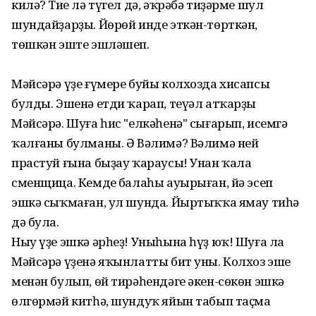
килә? Тиңе лә түгел дә, әҡрәбә тиҙәрме шул
шундайҙарҙы. Йөрөй инде эткән-төрткән,
төшкән эште эшләшеп.
Мәйсәрә үҙе ғүмере буйы колхозда хисапсы
булды. Эшенә етди ҡарап, теүәл атҡарҙы
Мәйсәрә. Шуға һис "елкәһенә" сығарып, исемгә
ҡалғаны булманы. Ә Вәлимә? Вәлимә ней
прастуй ғына быҙау ҡараусы! Унан ҡала
сменщица. Кемдең балаһы ауырыған, йә эсеп
эшкә сыҡмаған, ул шунда. Йыртыҡҡа ямау тиһәң
дә була.
Ныу үҙе эшкә әрһеҙ! Уныһына һүҙ юҡ! Шуға ла
Мәйсәрә үҙенә яҡынлатты бит уны. Колхоз эше
менән булып, өй тирәһендәге әкен-сөкөн эшкә
өлгөрмәй китһә, шундуҡ яйын табып таҫма