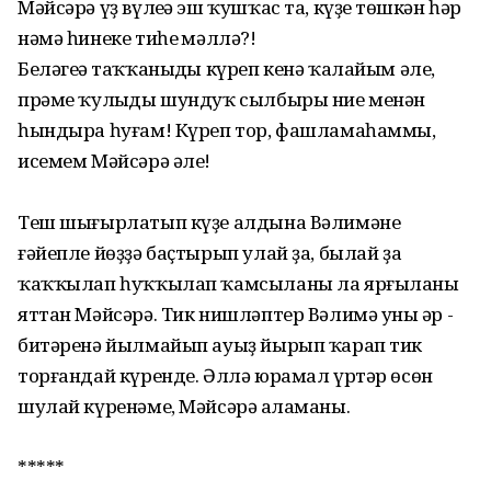
Мәйсәрә үҙ вүлеңә эш ҡушҡас та, күҙең төшкән һәр
нәмә һинеке тиһең мәллә?!
Беләгеңә таҡҡаныңды күреп кенә ҡалайым әле,
прәме ҡулыңды шундуҡ сылбыры ние менән
һындыра һуғам! Күреп тор, фашламаһаммы,
исемем Мәйсәрә әле!
Теш шығырлатып күҙе алдына Вәлимәнең
ғәйепле йөҙҙә баҫтырып улай ҙа, былай ҙа
ҡаҡҡылап һуҡҡылап ҡамсыланы ла ярғыланы
яттан Мәйсәрә. Тик нишләптер Вәлимә уның әр -
битәренә йылмайып ауыҙ йырып ҡарап тик
торғандай күренде. Әллә юрамал үртәр өсөн
шулай күренәме, Мәйсәрә аңламаны.
*****