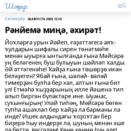
Шоңҡар
Сәсмәүер
26 АВГУСТА 2020, 12:10
Рәнйемә миңә, әхирәт!
Йоҡларға урын йәйеп, ғәҙәттәгесә аяҡ-
ҡулдарын шифалы сирен төнәтмәһе
менән ыуырға ынтылғанда ғына Мәйсәрә
уң беләгенең буш булыуын шәйләп ҡалды.
Әй әттәгенәһе! Ҡайҙа ғына төшөрҙө икән
беләҙеген? Ябай ғына, шәләй- вәләй
тимерҙән булһа бер хәл, алтын ғына бит
ул! Етмәһә ҡыҙҙарының илле йәшенә тип
алып биргән бүләктәре ине. Ыуанас,
суҡынғырың! Улай тиһәң, Мәйсәрә бөгөн
тупһа ашаҡлап бер ҡайҙа ла барманы ла
инде? Ишек алдындағы ҡоҙоҡтан бер
биҙерә һыу индерҙе лә, шуның менән эше
лә бөттө, вәссәләм! Көнө көнмө һуң әле!