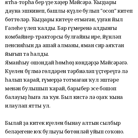
ятһа-торһа бер үҙе хәҙер Мәйсәрә. Ҡыҙҙары
дауна эшкинеп, башлы-күҙле булып "осоп" китеп
бөттөләр. Ҡыҙҙары китеүе етмәгән, уҙған йыл
Ғәлеһе үлеп ҡалды. Бар ғүмеренә алдынғы
комбайнер-тракторсы булғайны ире, йүнләп
пенсияһын да ашай алманы, яман сир аяҡтан
йығып та һалды.
Яманһыу ошондай һөмһөҙ көндәрҙә Мәйсәрәгә.
Күңелен бүлмә гөлдәрен тәрбиәләп үҫтереүгә лә
һалып ҡарай, ғүмерҙә тотмаған ҡул эштәре
менән булышып ҡарай, барыбер эсе бошоп
балауыҙ һыға ла ҡуя. Был кистә лә оҙаҡ ҡына
илаулап ятты ул.
Былай ҙа китек күңелен бынау алтын сылбыр
беләҙегенең юҡ булыуы бөтөнләй уйып соҡоно.