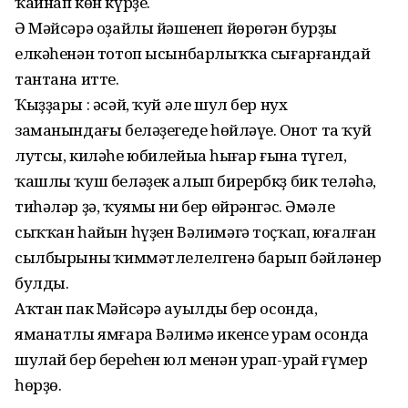
ҡайнап көн күрҙе.
Ә Мәйсәрә оҙайлы йәшенеп йөрөгән бурҙың
елкәһенән тотоп ысынбарлыҡҡа сығарғандай
тантана итте.
Ҡыҙҙары : әсәй, ҡуй әле шул бер нух
заманындағы беләҙегеңде һөйләүең. Онот та ҡуй
лутсы, киләһе юбилейыңа һыңғар ғына түгел,
ҡашлы ҡуш беләҙек алып бирербкҙ бик теләһәң,
тиһәләр ҙә, ҡуямы ни бер өйрәнгәс. Әмәле
сыҡҡан һайын һүҙен Вәлимәгә тоҫҡап, юғалған
сылбырының ҡиммәтлелелгенә барып бәйләнер
булды.
Аҡтан пак Мәйсәрә ауылдың бер осонда,
яманатлы ямғара Вәлимә икенсе урам осонда
шулай бер береһен юл менән урап-урай ғүмер
һөрҙө.