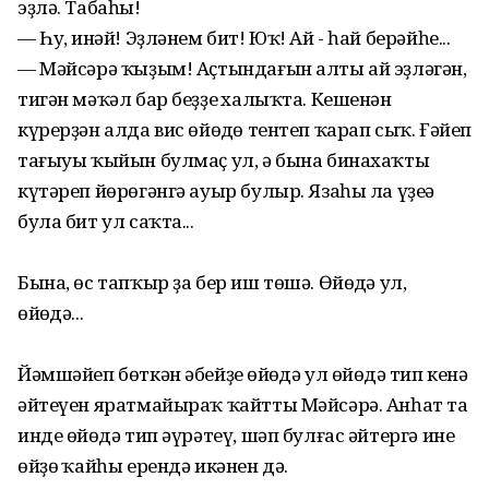
эҙлә. Табаһың!
— Һуң, инәй! Эҙләнем бит! Юҡ! Ай - һай берәйһе...
— Мәйсәрә ҡыҙым! Аҫтындағын алты ай эҙләгән,
тигән мәҡәл бар беҙҙең халыҡта. Кешенән
күрерҙән алда вис өйөңдө тентеп ҡарап сыҡ. Ғәйеп
тағыуы ҡыйын булмаҫ ул, ә бына бинахаҡты
күтәреп йөрөгәнгә ауыр булыр. Язаһы ла үҙеңә
була бит ул саҡта...
Бына, өс тапҡыр ҙа бер иш төшә. Өйөңдә ул,
өйөңдә...
Йәмшәйеп бөткән әбейҙең өйөңдә ул өйөңдә тип кенә
әйтеүен яратмайыраҡ ҡайтты Мәйсәрә. Анһат та
инде өйөңдә тип әүрәтеү, шәп булғас әйтергә ине
өйҙөң ҡайһы ерендә икәнен дә.