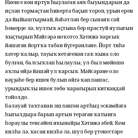
Икенсе көн иртүк һыҙлаған аяҡ быуындарын да
иҫләп тормаҫтан һикертә баҫып тороп, урын ерен
дә йыйыштырмай, йәһәтләп бер сынаяҡ сәй
һемерҙе лә, ҡултыҡ аҫтына бер прастуй яулығын
ҡыҫтырып Мәйсәрә ноҡотсо Хәтижә ҡарсыҡ
йәшәгән йортҡа табан йүгерәнләне. Йорт тиһәң
хәтер ҡалыр, тауыҡ кетәгенән саҡ ҡына оло
булған, балсыҡлап һылаулы, ул-был мөйөшө
аҡлы өйҙә йәшәй ул ҡарсыҡ. Мәйсәрәнең оло
кәүҙәһе бер ишек булып өйгә ҡапланғас,
урындыҡлы ишек төбө ҡараңғырып киткәндәй
тойолдо.
Балауай таҡтанан эшләнгән артһыҙ эскәмйәгә
һығылдыра барып артын терәгән ҡатынға
һораулы тексәйеп яҡынайҙы Хәтижә әбей. Кем
килһә лә, ҡасан килһә лә, шул бер үтенестәре