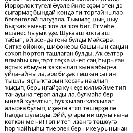
Йөрөрлөк түгел! Әүәле йнле әҙәм этен дә
сығармаҫ бындай көндә ти торғайнылар
бөгөнгөләй пагуҙала. Тыммаҫ шыңшыу
быҫҡаҡ ямғыр ҡоя ла ҡоя бит. Етмәһә
өшәнес һыуыҡ үҙе. Шуға эш юҡта эш
табып, өй эсендә генә булды Мәйсәрә.
Ситке өйөнөң шифонеры башының саңын
соҡоп һөртөп ташлаған булды. Аҡ селтәр
япмаһы көңгөрт төҫкә инеп саң һырыған
яҫтыҡ ябыуын ҡаҡҡылап ҡына ябырға
уйлағайны ла, эре биҙәк төшкән сәтин
тышлы яҫтыҡтарын ҡосағына алып
ҡыҫып, берыңғайҙа күк еҫе килмәйме тип
танауына терәп алды ла, булмаһа бер
ыңғай ҡуҙғатып, һуҡҡылап-ҡаҡҡылап
алырға булып, иҙәнгә этеп төшөрҙө лә
һалды шуларҙы. Эйй, улары ни шуны ғына
көткән ме ни! Гөп итеп иҙәнгә төшөүгә
һәр ҡайһыһы тиерлек бер - ике урынынан