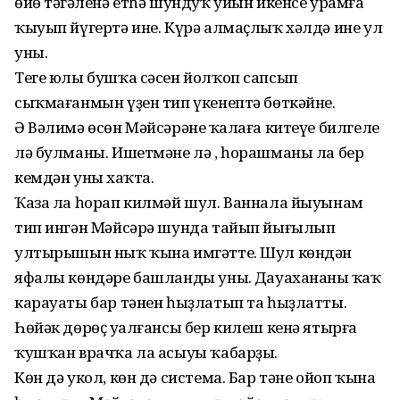
өйө тәңгәленә етһә шундуҡ уйын икенсе урамға
ҡыуып йүгертә ине. Күрә алмаҫлыҡ хәлдә ине ул
уны.
Теге юлы бушҡа сәсен йолҡоп сапсып
сыҡмағанмын үҙен тип үкенептә бөткәйне.
Ә Вәлимә өсөн Мәйсәрәнең ҡалаға китеүе билгеле
лә булманы. Ишетмәне лә , һорашманы ла бер
кемдән уның хаҡта.
Ҡаза ла һорап килмәй шул. Ваннала йыуынам
тип ингән Мәйсәрә шунда тайып йығылып
ултырышын ныҡ ҡына имгәтте. Шул көндән
яфалы көндәре башланды уның. Дауахананың ҡаҡ
карауаты бар тәнен һыҙлатып та һыҙлатты.
Һөйәк дөрөҫ уңалғансы бер килеш кенә ятырға
ҡушҡан врачҡа ла асыуы ҡабарҙы.
Көн дә укол, көн дә система. Бар тәне ойоп ҡына