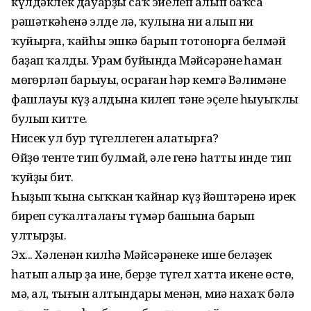
күлдәклек дауарҙы саҡ эйелеп алып баҡса
рәшәткәһенә элде лә, ҡулына ни алып ни
ҡуйырға, ҡайһы эшкә барып тотонорға белмәй
баҙап ҡалды. Урам буйында Мәйсәрәнең һаман
мөңгөрләп барыуы, осраған һәр кемгә Вәлимәне
фашлауы күҙ алдына килеп тәне эҫеле һыуыҡлы
булып китте.
Нисек ул бур түгеллеген аңлатырға?
Өйҙө тенте тип булмай, әле генә һаттың инде тип
ҡуйҙы бит.
Һыҙып ҡына сыҡҡан ҡайнар күҙ йәштәренә ирек
биреп суҡалталағы түмәр башына барып
ултырҙы.
Эх... Хәленән килһә Мәйсәрәнеке ише беләҙек
һатып алыр ҙа ине, берҙе түгел хатта икене өстө,
мә, ал, тығын алтындарың менән, миңә нахаҡ бәлә