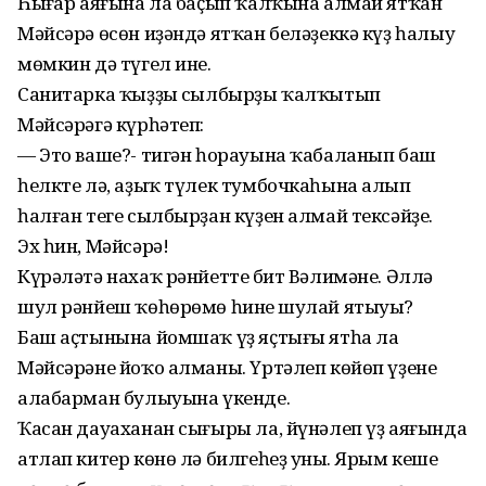
Һыңғар аяғына ла баҫып ҡалҡына алмай ятҡан
Мәйсәрә өсөн иҙәндә ятҡан беләҙеккә күҙ һалыу
мөмкин дә түгел ине.
Санитарка ҡыҙҙың сылбырҙы ҡалҡытып
Мәйсәрәгә күрһәтеп:
— Это ваше?- тигән һорауына ҡабаланып баш
һелкте лә, аҙыҡ түлек тумбочкаһына алып
һалған теге сылбырҙан күҙен алмай тексәйҙе.
Эх һин, Мәйсәрә!
Күрәләтә нахаҡ рәнйеттең бит Вәлимәне. Әллә
шул рәнйеш ҡөһөрөмө һинең шулай ятыуың?
Баш аҫтынына йомшаҡ үҙ яҫтығы ятһа ла
Мәйсәрәне йоҡо алманы. Үртәлеп көйөп үҙенең
алабарман булыуына үкенде.
Ҡасан дауаханан сығыры ла, йүнәлеп үҙ аяғында
атлап китер көнө лә билгеһеҙ уның. Ярым кеше