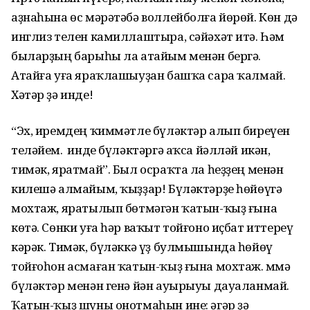
аҙнаһына өс мәрәтәбә воллейболға йөрөй. Көн дә
инглиз телен камиллаштыра, сәйәхәт итә. Һәм
быларҙың барыһы ла атайым менән бергә.
Атайға уға яраҡлашыуҙан башҡа сара ҡалмай.
Хәтәр ҙә инде!
“Эх, иремдең ҡиммәтле бүләктәр алып биреүен
теләйем. Ә инде бүләктәргә аҡса йәлләй икән,
тимәк, яратмай”. Был осраҡта ла һеҙҙең менән
килешә алмайым, ҡыҙҙар! Бүләктәрҙе һөйөүгә
мохтаж, яратылып бөтмәгән ҡатын-ҡыҙ ғына
көтә. Сөнки уға һәр ваҡыт тойғоно иҫбат иттереү
кәрәк. Тимәк, бүләккә үҙ булмышында һөйөү
тойғоһон асмаған ҡатын-ҡыҙ ғына мохтаж. Әммә
бүләктәр менән генә йән ауырыуы дауаланмай.
Ҡатын-ҡыҙ шуны онотмаһын ине: әгәр ҙә