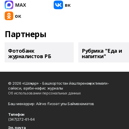
Партнеры
Фотобанк
Рубрика "Еда и
журналистов РБ
напитки"
© 2026 «Шоңҡар» - Башҡортостан йәштәренәң ижтимағи-
сәйәси, әҙәби-нәфис журналы
Об использовании персональных данных
Баш мөхәррир: Айгиз Ғиззәт улы Баймөхәмәтов
Телефон
(347)272-61-64
Эл. почта