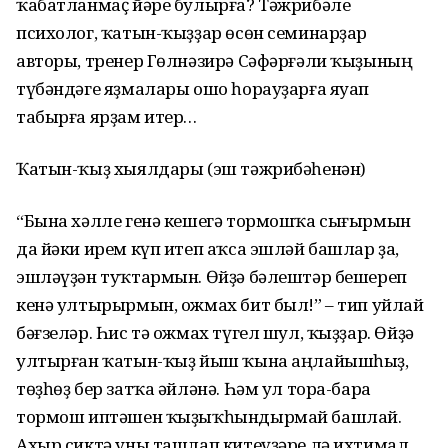
ҡабатланмаҫ йәре булырға? Тәжрибәле
психолог, ҡатын-ҡыҙҙар өсөн семинарҙар
авторы, тренер Гөлнәзирә Сәфәрғәли ҡыҙының
түбәндәге яҙмалары ошо һорауҙарға яуап
табырға ярҙам итер…
Ҡатын-ҡыҙ хыялдары (эш тәжрибәһенән)
“Бына хәлле генә кешегә тормошҡа сығырмын
да йәки ирем күп итеп аҡса эшләй башлар ҙа,
эшләүҙән туҡтармын. Өйҙә бәлештәр бешереп
кенә ултырырмын, ожмах бит был!” – тип уйлай
бәғзеләр. Һис тә ожмах түгел шул, ҡыҙҙар. Өйҙә
ултырған ҡатын-ҡыҙ йыш ҡына аңлайышһыҙ,
төҙһөҙ бер затҡа әйләнә. Һәм ул тора-бара
тормош иптәшен ҡыҙыҡһындырмай башлай.
Ахыр сиктә уны ташлап китеүҙәре лә ихтимал.