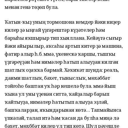
менән генә төҙөп була.
Ҡатын-ҡыҙ уның тормошона кемдер йәки ниҙер
килер ҙә ыңғай үҙгәрештәр күҙәтелер һәм
барыһы яҡшырыр тип хыяллана. Кейәүгә сығыр
йәки айырылыр, аҡсаһы артып китер ҙә машина,
фатир алыр һ.б. Әммә, үкенескә ҡаршы, тышҡы
үҙгәреүҙән һәм нимәлер һатып алыуҙан килгән
шатлыҡ оҙаҡҡа бармай. Хәҡиҡәт шунда: реаль,
даими шатлыҡ, бәхет, тыныслыҡ, мөхәббәт
тойғоһо баштан уҡ һәр кешелә була. Әммә йыш
ҡына ул уны үҙенән ситтә, ҡайҙалыр барып
ҡайтыуҙа, нимәлер һатытып алыуҙа эҙләй,
башҡаларҙан, яҡындарынан көтә… Тапмайынса
үпкәләй, талап итә һәм ҡасан да булһа миңә лә
бәхет, мөхббәт килер ул тип көтә. Шул рәүешле