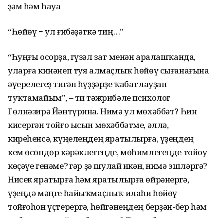
Әҙәм һәм һауа
“Һөйөү − ул ғибәҙәткә тиң…”
“Һуңғы осорҙа, гүзәл зат менән аралашҡанда,
уларға кинәнеп туя алмаҫлыҡ һөйөү сығанағына
әүерелегеҙ тигән һүҙҙәрҙе ҡабатлауҙан
туҡтамайым”, ‒ ти тәжрибәле психолог
Гөлнәзирә Йәнтүрина. Нимә ул мөхәббәт? Һин
кисергән тойғо ысын мөхәббәтме, әллә,
киреһенсә, күңелеңдең яратылырға, үҙеңдең
кем өсөндөр кәрәклегеңде, мөһимлегеңде тойоу
көҫәүе генәме? Әгәр ҙә шулай икән, нимә эшләргә?
Нисек яратырға һәм яратылырға өйрәнергә,
үҙеңдә мәңге һайыҡмаҫлыҡ илаһи һөйөү
тойғоһон үҫтерергә, һөйгәнеңдең берҙән-бер һәм