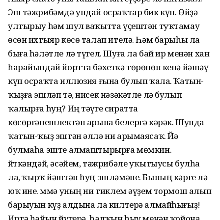
Эш тәжрибәмдә ундай осраҡтар бик күп. Өйҙә
ултырыу һәм шул ваҡытта үҫештән туҡтамау
өсөн ихтыяр көсө талап ителә. Һәм барыһы ла
быға һәләтле лә түгел. Шуға ла бай ир менән хан
һарайындай йортта бәхеткә төрөнөп кенә йәшәү
күп осраҡта иллюзия ғына булып ҡала. Ҡатын-
ҡыҙға эшләп тә, нисек нәзәкәтле лә булып
ҡалырға һуң? Иң тәүге сиратта
көсөргәнешлектән арына белергә кәрәк. Шунда
ҡатын-ҡыҙ эштән әллә ни арымаясаҡ. Йә
булмаһа эште алмаштырырға мөмкин.
Әйткәндәй, әсәйем, тәжрибәле уҡытыусы булһа
ла, ҡырҡ йәштән һуң эшләмәне. Бының кәрге лә
юҡ ине. Әммә уның ни тиклем әүҙем тормош алып
барыуын күҙ алдына ла килтерә алмайһығыҙ!
Иртә һайын йүгерә, һалҡын һыу менән ҡойона,