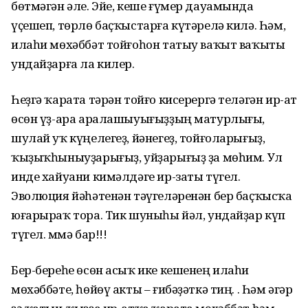
бөтмәгән әле. Эйе, кеше ғүмер дауамында
үҫешеп, төрлө баҫҡыстарға күтәрелә килә. Һәм,
илаһи мөхәббәт тойғоһон татыу ваҡыт ваҡыты
ундайҙарға ла килер.
Һеҙгә ҡарата тәрән тойғо кисерергә теләгән ир-ат
өсөн үҙ-ара аралашыуығыҙҙың матурлығы,
шулай уҡ күңелегеҙ, йәнегеҙ, тойғоларығыҙ,
ҡыҙыҡһыныуҙарығыҙ, уйҙарығыҙ ҙа мөһим. Ул
инде хайуани кимәлдәге ир-заты түгел.
Эволюция йәһәтенән тәүгеләренән бер баҫҡысҡа
юғарыраҡ тора. Тик шуныһы йәл, ундайҙар күп
түгел. Әммә бар!!!
Бер-береһе өсөн асыҡ ике кешенең илаһи
мөхәббәте, һөйөү акты – ғибәҙәткә тиң. . Һәм әгәр