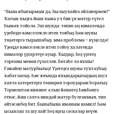
“Бына ябығырмын да, һылыуҡайға әйләнермен!”
Ҡатын-ҡыҙға йыш ҡына ул бик үк матур түгел
һымаҡ тойола. Эш шунда: төпкө аң кимәлендә
үҙебеҙҙе кәмселекле итеп тоябыҙ һәм шуны
төҙәтергә тырышабыҙ. Әммә проблема − күңелдә!
Үҙеңде кәмселекле итеп тойоу халәтендә
нимәлер үҙгәртеүе ауыр. Ҡыҙҙар, һеҙ үҙегеҙ
торғаны менән гүзәллек. Бөтәһе лә яҡшы!
Ғәжәйеп матурһығыҙ! Үҙегеҙгә шуны туҡтауһыҙ
ҡабатлағыҙ. Һис юғында яҡындарығыҙҙың шул
хаҡта хәтерегеҙгә төшөрөп тороуҙарын һорағыҙ.
Тормоштан кинәнес алып йәшәгеҙ Һикһәнгә
еткәс, йәш саҡта ниндәй матур булғанмын, тип
әйтәсәкбеҙ бит. Быныһына иманым камил! Һәм
ысынлап та шулай! һеҙ яҙғы сәскәләр кеүек