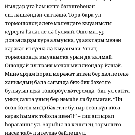
йылдар үтә һәм кеше бөгөнгөһөнән
ситләшкәндән-ситләшә. Тора-бара ул
тормошоноң әлеге мәлендәге ҡыуанысты
күрергә һәләтле лә булмай. Ошо матур
донъяларҙы күрә алыуына, үҙ аяҡтары менән
хәрәкәт итеүенә лә ҡыуанмай. Уның
тормошонда ҡыуанысҡа урын да ҡалмай.
Ошондай иллюзия менән миллиондар йәшәй.
Миңә ярҙам һорап мөрәжәт иткән бер хәлле генә
ханымдың бала сағында бик-бик бәхетле
булыуын иҫкә төшөрөүе хәтеремдә. Ә бит ул саҡта
уның саҡта уның бер нәмәһе лә булмаған. “Ни
өсөн бөгөн миңә бәхетле булыр өсөн күп аҡса
кәрәк һымаҡ тойола икән?!” ‒ тип аптырап
һорағайны ул. Барыһы ла кешенең тормошто
нисек ҡабул итеүенә бәйле шул.