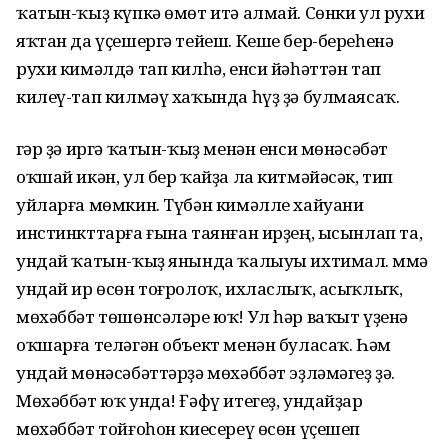
ҡатын-ҡыҙ күпкә өмөт итә алмай. Сөнки ул рухи
яҡтан да үҫешергә тейеш. Кеше бер-береһенә
рухи кимәлдә тап килһә, енси йәһәттән тап
килеү-тап килмәү хаҡында һүҙ ҙә булмаясаҡ.
Әгәр ҙә иргә ҡатын-ҡыҙ менән енси мөнәсәбәт
оҡшай икән, ул бер ҡайҙа ла китмәйәсәк, тип
уйларға мөмкин. Түбән кимәлле хайуани
инстинкттарға ғына таянған ирҙең, ысынлап та,
ундай ҡатын-ҡыҙ янында ҡалыуы ихтимал. Әммә
ундай ир өсөн тоғролоҡ, ихласлыҡ, асыҡлыҡ,
мөхәббәт төшөнсәләре юҡ! Ул һәр ваҡыт үҙенә
оҡшарға теләгән объект менән буласаҡ. Һәм
ундай мөнәсәбәттәрҙә мөхәббәт эҙләмәгеҙ ҙә.
Мөхәббәт юҡ унда! Ғәфү итегеҙ, ундайҙар
мөхәббәт тойғоһон киесереү өсөн үҫешеп