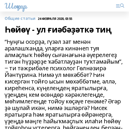
Шоңҡар
Общие статьи
24 ФЕВРАЛЯ 2020, 03:55
Һөйөү - ул ғиәбәҙәткә тиң
“Һуңғы осорҙа, гүзәл зат менән
аралашҡанда, уларға кинәнеп туя
алмаҫлыҡ һөйөү сығанағына әүерелегеҙ
тигән һүҙҙәрҙе ҡабатлауҙан туҡтамайым”,
‒ ти тәжрибәле психолог Гөлнәзирә
Йәнтүрина. Нимә ул мөхәббәт? Һин
кисергән тойғо ысын мөхәббәтме, әллә,
киреһенсә, күңелеңдең яратылырға,
үҙеңдең кем өсөндөр кәрәклегеңде,
мөһимлегеңде тойоу көҫәүе генәме? Әгәр
ҙә шулай икән, нимә эшләргә? Нисек
яратырға һәм яратылырға өйрәнергә,
үҙеңдә мәңге һайыҡмаҫлыҡ илаһи һөйөү
тойғоһон үҫтерергә, һөйгәнеңдең берҙән-