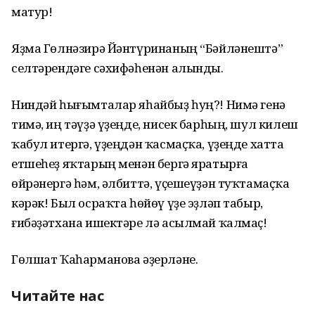
матур!
Яҙма Гөлнәзирә Йәнтүринаның “Бәйләнештә”
селтәрендәге сәхифәһенән алынды.
Ниндәй һығымталар яһайбыҙ һуң?! Нимә генә
тимә, иң тәүҙә үҙеңде, нисек барһың, шул килеш
ҡабул итергә, үҙеңдән ҡасмаҫҡа, үҙеңде хатта
етшеһеҙ яҡтарың менән бергә яратырға
өйрәнергә һәм, әлбиттә, үҫешеүҙән туҡтамаҫҡа
кәрәк! Был осраҡта һөйөү үҙе эҙләп табыр,
ғибәҙәтхана ишектәре лә асылмай ҡалмаҫ!
Гөлшат Ҡаһарманова әҙерләне.
Читайте нас