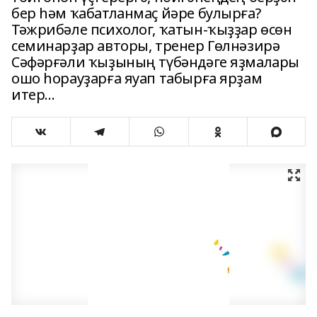
бер һәм ҡабатланмаҫ йәре булырға?
Тәжрибәле психолог, ҡатын-ҡыҙҙар өсөн
семинарҙар авторы, тренер Гөлнәзирә
Сәфәрғәли ҡыҙының түбәндәге яҙмалары
ошо һорауҙарға яуап табырға ярҙам
итер…