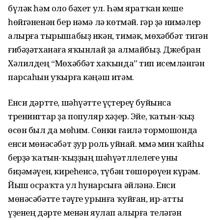
бүләк һәм оло бәхет ул. Һәм яратҡан кеше
һөйгәненән бер нәмә лә көтмәй. Әгәр ҙә нимәлер
алырға тырышабыҙ икән, тимәк, мөхәббәт тигән
ғибәҙәтханаға яҡынлай ҙа алмайбыҙ. Джебран
Хәлилдең “Мөхәббәт хаҡында” тип исемләнгән
парсаһын уҡырға кәңәш итәм.
Енси дәртте, шәһүәтте үҫтереү буйынса
тренингтар ҙа популяр хәҙер. Эйе, ҡатын-ҡыҙ
өсөн был да мөһим. Сөнки ғаилә тормошонда
енси мөнәсәбәт ҙур роль уйнай. Әммә мин ҡайһы
берҙә ҡатын-ҡыҙҙың шәһүәтллелеге уны
биҙәмәүен, киреһенсә, түбән төшөрөүен күрәм.
Йыш осраҡта ул һунарсыға әйләнә. Енси
мөнәсәбәтте тәүге урынға ҡуйған, ир-атты
үҙенең дәрте менән яулап алырға теләгән