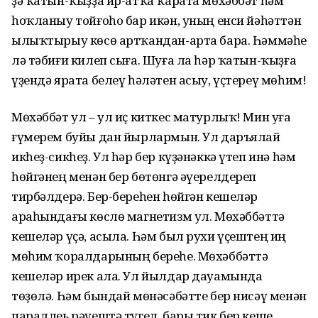
ҙә ҡатын-ҡыҙҙа ир-атҡа ҡарата мөхәббәт һәм
һоҡланыу тойғоһо бар икән, уның енси йәһәттән
ылыҡтырыу көсө артҡандан-арта бара. Һәммәһе
лә тәбиғи килеп сыға. Шуға ла һәр ҡатын-ҡыҙға
үҙендә ярата белеү һәләтен асыу, үҫтереү мөһим!
Мөхәббәт ул – ул иҫ киткес матурлыҡ! Мин уға
ғүмерем буйы дан йырлармын. Ул даръялай
икһеҙ-сикһеҙ. Ул һәр бер күҙәнәккә үтеп инә һәм
һөйгәнең менән бер бөтөнгә әүерелдереп
тирбәлдерә. Бер-береһен һөйгән кешеләр
араһындағы көслө магнетизм ул. Мөхәббәттә
кешеләр үҫә, асыла. Һәм был рухи үҫештең иң
мөһим ҡоралдарының береһе. Мөхәббәттә
кешеләр ирек ала. Ул йылдар дауамында
төҙөлә. Һәм бындай мөнәсәбәтте бер нисәү менән
параллеь рәүештә түгел, бары тик бер кеше