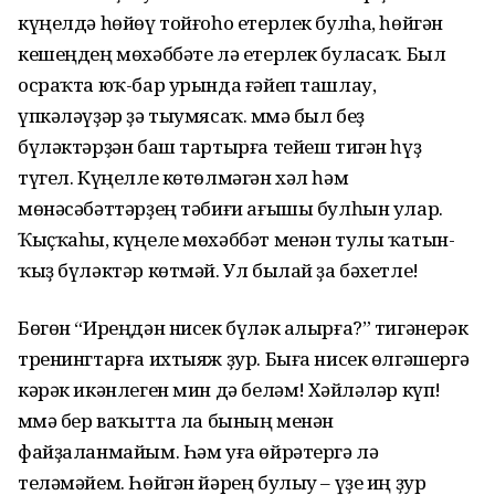
күңелдә һөйөү тойғоһо етерлек булһа, һөйгән
кешеңдең мөхәббәте лә етерлек буласаҡ. Был
осраҡта юҡ-бар урында ғәйеп ташлау,
үпкәләүҙәр ҙә тыумясаҡ. Әммә был беҙ
бүләктәрҙән баш тартырға тейеш тигән һүҙ
түгел. Күңелле көтөлмәгән хәл һәм
мөнәсәбәттәрҙең тәбиғи ағышы булһын улар.
Ҡыҫҡаһы, күңеле мөхәббәт менән тулы ҡатын-
ҡыҙ бүләктәр көтмәй. Ул былай ҙа бәхетле!
Бөгөн “Иреңдән нисек бүләк алырға?” тигәнерәк
тренингтарға ихтыяж ҙур. Быға нисек өлгәшергә
кәрәк икәнлеген мин дә беләм! Хәйләләр күп!
Әммә бер ваҡытта ла бының менән
файҙаланмайым. Һәм уға өйрәтергә лә
теләмәйем. Һөйгән йәрең булыу – үҙе иң ҙур