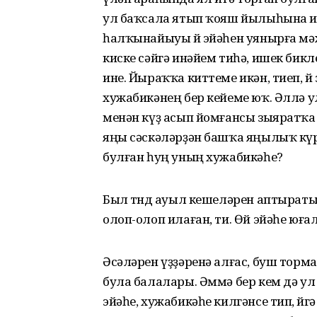
ул баҡсала ятып ҡояш йылыһына иҙр
һалҡынайыуы өй эйәһен уянырға мә
киске сәйгә инәйем тиһә, ишек бикл
ине. Йыраҡҡа киттеме икән, тиеп, өй 
хужабикәнең бер кейеме юҡ. Әллә ул
менән күҙ асып йомғансы зыяратҡа
яңы сәскәләрҙән башҡа яңылыҡ күрм
булған һуң уның хужабикәһе?
Был төндө ауыл кешеләрен аптыратып,
олоп-олоп илаған, ти. Өй эйәһе юға
Әсәләрен үҙҙәренә алғас, буш торма
була балалары. Әммә бер кем дә ул 
эйәһе, хужабикәһе килгәнсе тип, өйг