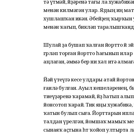
тә үтмәй, өйҙәренә тағы ла хужаби
менән килмәгән улар. Яҙҙың иң ма
хушлашҡан икән. Әбейҙең ҡырҡын у
менән ҡағып, бикләп таралышҡанда
Шулай ҙа бушап ҡалған йортто өй э
гөрләп торған йортто һағынып илар
аңлаған, әммә бер ни хәл итә алмағ
Йәй үтеүгә кесе улдары атай йорто
ғаилә булған. Ауыл кешеләренең, бы
тиеүҙәренә ҡарамай, өйҙө һатып алы
йонсотоп ҡарай. Тик яңы хужабикә
ҡатын булып сыға. Йорттарын ипләп бө
талдан үрелгән, йомшаҡ мамыҡ ме
сынаяҡ аҫтына һөт ҡойоп ултырта ла