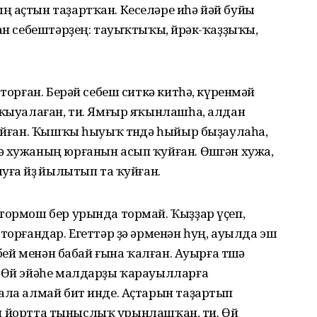
ң аҫтын таҙартҡан. Кеселәре иһә йәй буйы
ан себештәрҙең: тауыҡтыҡы, өйрәк-ҡаҙҙыҡы,
 торған. Берәй себеш ситкә китһә, күренмәй
 ҡыуалаған, ти. Ямғыр яҡынлашһа, алдан
йыйған. Ҡышҡы һыуыҡ төндә һыйыр быҙаулаһа,
ә хужаның юрғанын асып ҡуйған. Өшөгән хужа,
ға өйҙө йылытып та ҡуйған.
тормош бер урында тормай. Ҡыҙҙар үҫеп,
торғандар. Егеттәр ҙә әрменән һуң, ауылда эш
әбей менән бабай ғына ҡалған. Ауырға төшә
. Өй эйәһе малдарҙы ҡарауылларға
ала алмай бит инде. Аҫтарын таҙартып
рған йортта тыныслыҡ урынлашҡан, ти. Өй