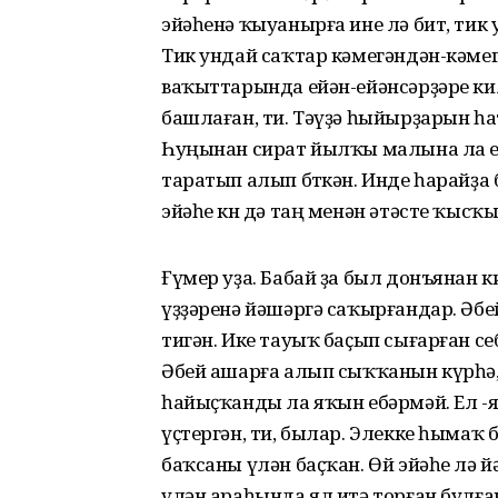
эйәһенә ҡыуанырға ине лә бит, тик у
Тик ундай саҡтар кәмегәндән-кәмегә
ваҡыттарында ейән-ейәнсәрҙәре ки
башлаған, ти. Тәүҙә һыйырҙарын һа
Һуңынан сират йылҡы малына ла ет
таратып алып бөткән. Инде һарайҙа 
эйәһе көн дә таң менән әтәсте ҡысҡ
Ғүмер уҙа. Бабай ҙа был донъянан
үҙҙәренә йәшәргә саҡырғандар. Әбе
тигән. Ике тауыҡ баҫып сығарған себ
Әбей ашарға алып сыҡҡанын күрһә,
һайыҫҡанды ла яҡын ебәрмәй. Ел -ям
үҫтергән, ти, былар. Элекке һымаҡ 
баҡсаны үлән баҫҡан. Өй эйәһе лә 
үлән араһында ял итә торған булған.