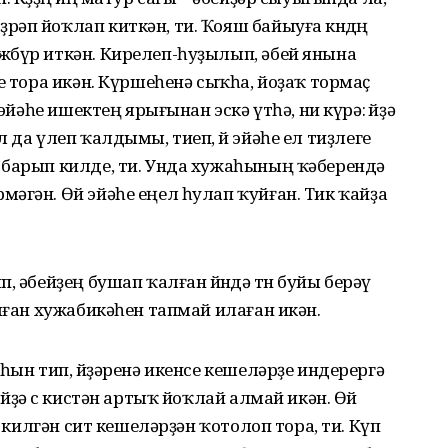
әп йоҡлап киткән, ти. Ҡояш байыуға көндөң
жбүр иткән. Кирелеп-һуҙылып, әбей янына
е тора икән. Күршеһенә сыҡһа, йоҙаҡ тормаҫ
эйәһе ишектең ярығынан эскә үтһә, ни күрә: өйҙә
 да үлеп ҡалдымы, тиеп, өй эйәһе ел тиҙлеге
 барып килде, ти. Унда хужаһының ҡәберендә
әгән. Өй эйәһе еңел һулап ҡуйған. Тик ҡайҙа
 әбейҙең бушап ҡалған өйөндә төнө буйы берәү
лған хужабикәһен тапмай илаған икән.
һын тип, өйҙәренә икенсе кешеләрҙе индерергә
өйҙә өс кистән артыҡ йоҡлай алмай икән. Өй
ә килгән сит кешеләрҙән ҡотолоп тора, ти. Күп