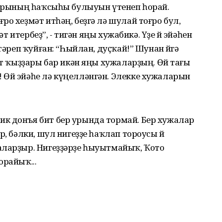
ттарының һаҡсыһы булыуын үтенеп һорай.
о хеҙмәт итһәң, беҙгә лә шулай тоғро бул,
әт итербеҙ”, - тигән яңы хужабикә. Үҙе өй эйәһен
тәреп ҡуйған: “Һыйлан, дуҫҡай!” Шунан өйгә
үрт ҡыҙҙары бар икән яңы хужаларҙың. Өй тағы
 Өй эйәһе лә күңелләнгән. Элекке хужаларын
к донъя бит бер урында тормай. Бер хужалар
р, бәлки, шул нигеҙҙе һаҡлап тороусы өй
аларҙыр. Нигеҙҙәрҙе һыуытмайыҡ, Ҡото
орайыҡ...