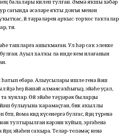
кәнең балалары килеп тулған. Әммә яҡшы хәбәр
тур сағында әсәләре яҡты донъя менән
ҡытҡас, өй тәҙрәләрен арҡыс-торҡос таҡталар
р, ти.
йәһе ташларға ашыҡмаған. Ул һәр саҡ элекке
 булған. Ауыл халҡы ла инде кем илағанын
ан.
н һатып ебәрә. Алыусылары ишле генә йәш
л өйҙә һеҙ йәшәй алмаясаҡһығыҙ, эйәһе уҫал,
п та ҡуялар. Өй эйәһе тәүҙәрәк быларҙы
, йәш булыуына ҡарамаҫтан, бик аҡыллы
төп, йома көндө күсенергә булғас, өйҙөң түренә
нән тултырылған кәрзин ҡуйып, эргәһенә
 өйҙөң эйәһен саҡыра. Теләр-теләмәҫ кенә