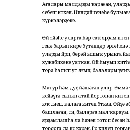
Ағалары малдарҙы ҡараған, уларҙы
себеш көткән. Ниндәй генәһе булмағ
күркәләрҙеке.
Өй эйәһе уларға һәр саҡ ярҙам итеп
генә барып кире бүтәндәр эргәһенә
уларҙы өйөрөп, берәй ышыҡ урынға 
хужабикәне уятҡан. Өй һыуып китһ
тора һалып ут яғып, балалары уяныу
Матур һәм дуҫ йәшәгән улар. Әммә 
кейәүгә сығып атай йортонан китеп 
юҡ тиеп, ҡалаға китеп бөткән. Өйҙә 
башлаған, ти, быларға мал ҡарауы
ярҙамлашһа ла һәнәк тотоп бесән һ
торорға ла көс кәрәк. Гөр килеп то