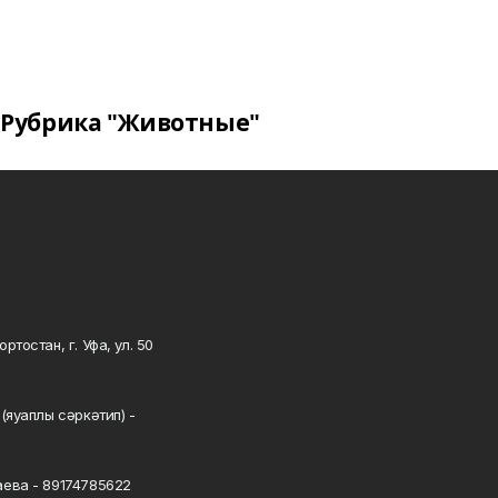
Рубрика "Животные"
тостан, г. Уфа, ул. 50
0
(яуаплы сәркәтип) -
ева - 89174785622