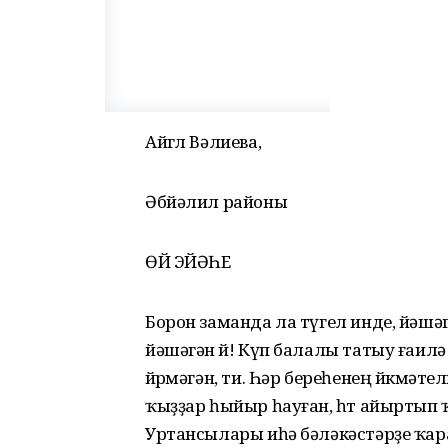
Айгөл Вәлиева,
Әбйәлил районы
ӨЙ ЭЙӘҺЕ
Борон заманда ла түгел инде, йәшәгә
йәшәгән өй! Күп балалы татыу ғаилә
йөрөмәгән, ти. Һәр береһенең йөкмәте
ҡыҙҙар һыйыр һауған, һөт айыртып 
Уртансылары иһә бәләкәстәрҙе ҡар