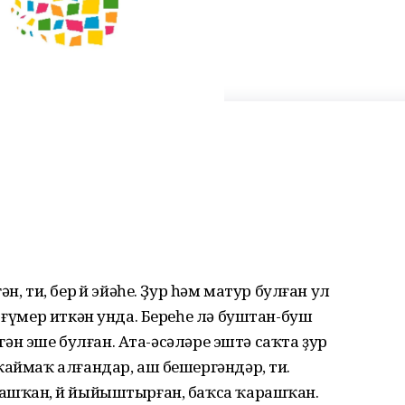
н, ти, бер өй эйәһе. Ҙур һәм матур булған ул
 ғүмер иткән унда. Береһе лә буштан-буш
лгән эше булған. Ата-әсәләре эштә саҡта ҙур
ҡаймаҡ алғандар, аш бешергәндәр, ти.
ашҡан, өй йыйыштырған, баҡса ҡарашҡан.