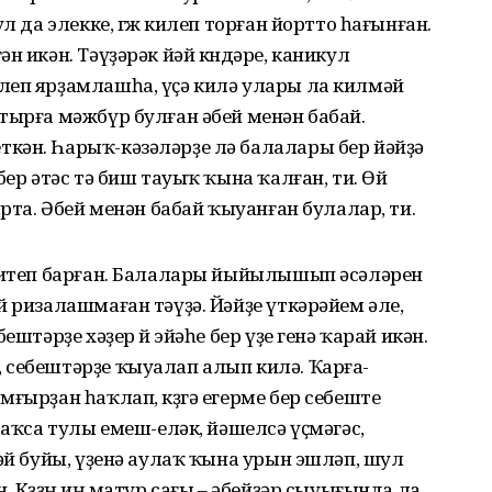
л да элекке, гөж килеп торған йортто һағынған.
н икән. Тәүҙәрәк йәй көндәре, каникул
леп ярҙамлашһа, үҫә килә улары ла килмәй
тырға мәжбүр булған әбей менән бабай.
кән. Һарыҡ-кәзәләрҙе лә балалары бер йәйҙә
бер әтәс тә биш тауыҡ ҡына ҡалған, ти. Өй
ырта. Әбей менән бабай ҡыуанған булалар, ти.
 китеп барған. Балалары йыйылышып әсәләрен
й ризалашмаған тәүҙә. Йәйҙе үткәрәйем әле,
ештәрҙе хәҙер өй эйәһе бер үҙе генә ҡарай икән.
 себештәрҙе ҡыуалап алып килә. Ҡарға-
ғырҙан һаҡлап, көҙгә егерме бер себеште
баҡса тулы емеш-еләк, йәшелсә үҫмәгәс,
йәй буйы, үҙенә аулаҡ ҡына урын эшләп, шул
 Көҙҙөң иң матур сағы – әбейҙәр сыуығында ла,