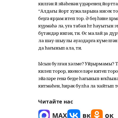
килгән өй эйәһенән үҙҙәренең йор
“Алдағы йорт хужаларына нисек тоғр
беҙгә ярҙам итеп тор. Ә беҙ һине хөрм
күрмәһә лә, уға табан һөт һауытын э
бүтәндәр ингән, ти. Өс малай ҙа д
ла шау-шыулы ауаздарға күмелгән!
да һағынып ала, ти.
Ысын булған хәлме? Уйҙырмамы? Ти
килеп торор, икенселәре китеп торо
эйәләре генә беҙҙе һағынып-юҡһын
китмәһен, һирәк булһа ла ҡайтып т
Читайте нас