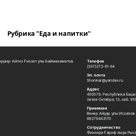
Рубрика "Еда и напитки"
ррир: Айгиз Ғиззәт улы Баймөхәмәтов
Телефон
(347)272-61-64
Эл. почта
Shonkar@yandex.ru
Адрес
450079, Республика Башкор
летия Октября, 13, каб. 91
Приемная
Венер Айҙар улы Исхаҡов 
89279443170
Сотрудничество
Финзира Ғариф ҡыҙы Рыса