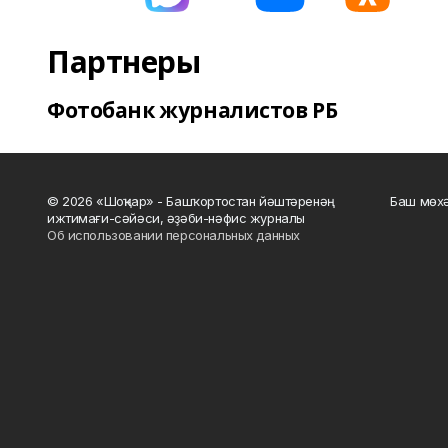
Партнеры
Фотобанк журналистов РБ
© 2026 «Шоңҡар» - Башҡортостан йәштәренәң
Баш мөхә
ижтимағи-сәйәси, әҙәби-нәфис журналы
Об использовании персональных данных