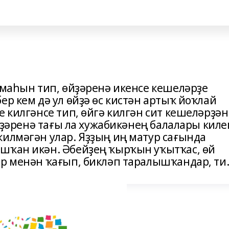
рмаһын тип, өйҙәренә икенсе кешеләрҙе
ер кем дә ул өйҙә өс кистән артыҡ йоҡлай
е килгәнсе тип, өйгә килгән сит кешеләрҙән
өйҙәренә тағы ла хужабикәнең балалары киле
килмәгән улар. Яҙҙың иң матур сағында
шҡан икән. Әбейҙең ҡырҡын уҡытҡас, өй
ар менән ҡағып, бикләп таралышҡандар, ти