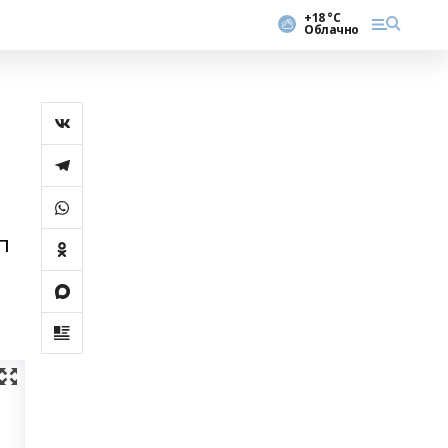
+18 °С
Облачно
п
.