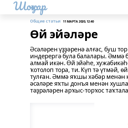
Шоңҡар
Общие статьи
11 МАРТА 2020, 12:40
Өй эйәләре
Әсәләрен үҙҙәренә алғас, буш то
индерергә була балалары. Әммә б
алмай икән. Өй эйәһе, хужабикәһ
ҡотолоп тора, ти. Күп тә үтмәй, 
тулған. Әммә яҡшы хәбәр менән 
әсәләре яҡты донъя менән хушла
тәҙрәләрен арҡыс-торҡос таҡтал