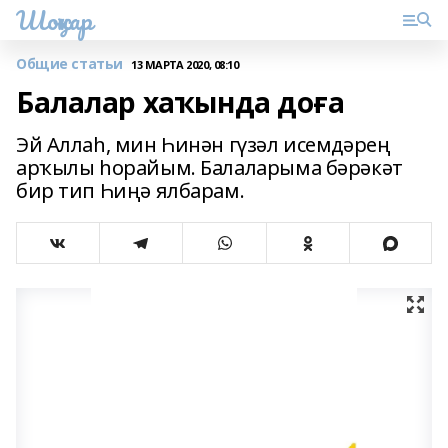
Шоңҡар
Общие статьи
13 МАРТА 2020, 08:10
Балалар хаҡында доға
Эй Аллаһ, мин Һинән гүзәл исемдәрең
арҡылы һорайым. Балаларыма бәрәкәт
бир тип Һиңә ялбарам.