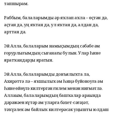
тапшырам.
Раббым, балаларымды һәр яҡлап һаҡла – өҫтән дә,
аҫтан да, уң яҡтан да, һул яҡтан да, алдан да,
арттан да.
Эй Аллаһ, балаларым намыҫымдың сәбәбе һәм
ғорурлығымдың сығанағы булһын. Улар Һине
яратҡандарҙы яратһын.
Эй Аллаһ, балаларымды донъялыҡта ла,
Ахирәттә лә – яҡшылыҡ һәм Һиңә буйһоноуға һәм
Һине һөйөүгә килтергән ғилем менән ниғмәтлә.
Аллаһым, балаларымдың башҡалар араһында
дәрәжәһен күтәр һәм уларға бәхет-сәғәҙәт,
тәҡүәлек һәм байлыҡ килтерәсәк уңышты юлдаш