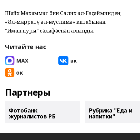
Шәйх Мөхәммәт бин Салих әл-Ғөҫәйминдең
«Әл-марратү әл-мүслимә» китабынан.
"Иман нуры" сәхифәһенән алынды.
Читайте нас
Партнеры
Фотобанк
Рубрика "Еда и
журналистов РБ
напитки"