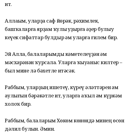
ит.
Аллаһым, уларҙа саф йөрәк, рәхимлек,
башҡаларға ярҙам ҡулы һуҙырға әҙер булыу
кеүек сифаттар булдыр һәм уларға ғилем бир.
Эй Аллаһ, балаларымды кәмһетелеүҙән һәм
мәсхәрәнән ҡурсала. Уларға ҡыуаныс килтер –
был мине лә бәхетле итәсәк.
Раббым, уларҙың ишетеү, күреү һәләттәрен һәм
һаулығын бәрәкәтле ит, уларға аҡыл һәм күркәм
холоҡ бир.
Раббым, балаларым Хөкөм көнөндә минең өсөн
дәлил булһын. Әмин.