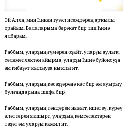
Эй Аллаһ, мин Һинән гүзәл исемдәрең арҡылы
һорайым. Балаларыма бәрәкәт бир тип Һиңә
ялбарам.
Раббым, уларҙың ғүмерен оҙайт, уларҙы һаулыҡ,
сәләмәтлектән айырма, уларҙы Һиңә буйһоноуҙа
һәм ғибәҙәт ҡылыуҙа ныҡлы ит.
Раббым, уларҙың көсһөҙҙәренә көс бир һәм ауырыу
булғандарына шифа бир.
Раббым, уларҙың тәндәрен нығыт, ишетеү, күреү
һәләттәрен яҡшырт, уларҙың кәмселектәрен
төҙәт һәм уларҙы камил ит.