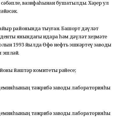
 сәбәпле, вазифаһынан бушатылды. Хәҙер ул
әйәсәк.
йыр районында тыуған. Башҡорт дәүләт
иденты янындағы идара һәм дәүләт хеҙмәте
юлын 1993 йылда Өфө нефть эшкәртеү заводы
 эшләй.
айоны йәштәр комитеты рәйесе;
кадемияһының тәжрибә заводы лабораторияһы
кадемияһының тәжрибә заводы лабораторияһы