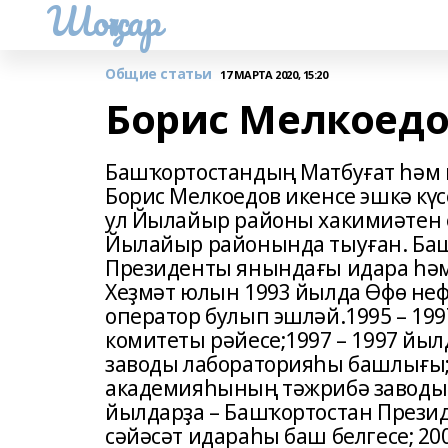
Шоңҡар
Общие статьи
17 МАРТА 2020, 15:20
Борис Мелкоедо
Башҡортостандың Матбуғат һәм 
Борис Мелкоедов икенсе эшкә кү
ул Йылайыр районы хакимиәтен 
Йылайыр районында тыуған. Баш
Президенты янындағы идара һәм
Хеҙмәт юлын 1993 йылда Өфө не
оператор булып эшләй.1995 ­– 1
комитеты рәйесе;1997 – 1997 йы
заводы лабораторияһы башлығы;1
академияһының тәжрибә заводы 
йылдарҙа – Башҡортостан Прези
сәйәсәт идараһы баш белгесе; 20