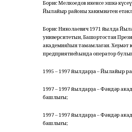
Борис Мелкоедов икенсе эшкә күсеү
Йылайыр районы хакимиәтен етәкл
Борис Николаевич 1971 йылда Йыла
университетын, Башҡортостан През
академияһын тамамлаған. Хеҙмәт 
предприятиеһында оператор булып
1995 ­– 1997 йылдарҙа – Йылайыр р
1997 – 1997 йылдарҙа – Фәндәр а
башлығы;
1997 – 1997 йылдарҙа – Фәндәр а
башлығы;