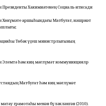
ан Президенты Хакимиәтенең Социаль-иҡтисади
ан Хөкүмәте ҡаршыһындағы Матбуғат, нәшриәт
башлығы;
ерацияһы Төбәк үҫеш министрлығының
тан Элемтә һәм киң мәғлүмәт коммуникциялр
тстандың Матбуғат һәм киң мәғлүмәт
аҡтау грамотаһы менән бүләкләнгән (2010).