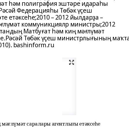
әт һәм полиграфия эштәре идараһы
 Рәсәй Федерацияһы Төбәк үҫеш
е етәксеһе;2010 – 2012 йылдарҙа –
әғлүмәт коммуникциялр министры;2012
тандың Матбуғат һәм киң мәғлүмәт
не.Рәсәй Төбәк үҫеш министрлығының маҡт
10). bashinform.ru
 мәғлүмәт саралары агентлығы етәксеһе