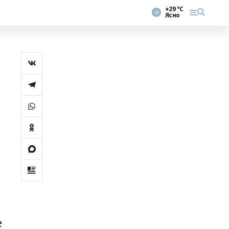
+29 °С
Ясно
р
н
е