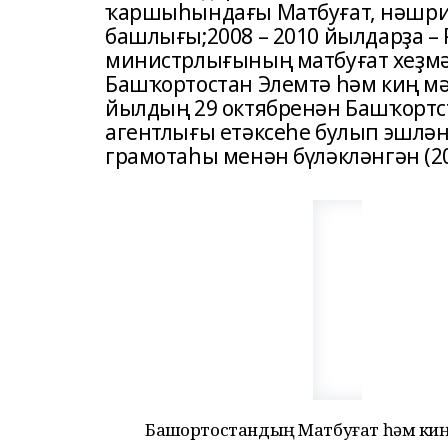
ҡаршыһындағы Матбуғат, нәшри
башлығы;2008 – 2010 йылдарҙа –
министрлығының матбуғат хеҙмәт
Башҡортостан Элемтә һәм киң м
йылдың 29 октябренән Башҡортс
агентлығы етәксеһе булып эшлә
грамотаһы менән бүләкләнгән (20
Башҡортостандың Матбуғат һәм киң