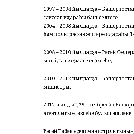
1997 – 2004 йылдарҙа – Башҡортост
сәйәсәт идараһы баш белгесе;
2004 – 2008 йылдарҙа – Башҡортост
һәм полиграфия эштәре идараһы 
2008 – 2010 йылдарҙа – Рәсәй Фед
матбуғат хеҙмәте етәксеһе;
2010 – 2012 йылдарҙа – Башҡортос
министры;
2012 йылдың 29 октябренән Башҡор
агентлығы етәксеһе булып эшләне.
Рәсәй Төбәк үҫеш министрлығының м