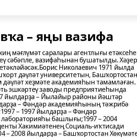
вҡа – яңы вазифа
киң мәғлүмәт саралары агентлығы етәксеһе
сеү сәбәпле, вазифаһынан бушатылды. Хәҙе
етәкләйәсәк.Борис Николаевич 1971 йылда
ҡорт дәүләт университетын, Башҡортоста
 дәүләт хеҙмәте академияһын тамамлаған.
фть эшкәртеү заводы предприятиеһында
997 йылдарҙа – Йылайыр районы йәштәр
лдарҙа – Фәндәр академияһының тәжрибә
997 – 1997 йылдарҙа – Фәндәр
лабораторияһы башлығы;1997 – 2004
денты Хакимиәтенең Социаль-иҡтисади
04 – 2008 йылдарҙа – Башҡортостан Хөкүмәт