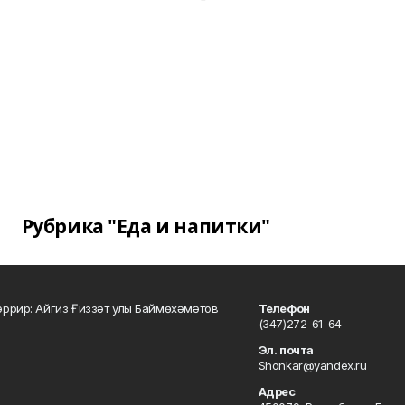
Рубрика "Еда и напитки"
ррир: Айгиз Ғиззәт улы Баймөхәмәтов
Телефон
(347)272-61-64
Эл. почта
Shonkar@yandex.ru
Адрес