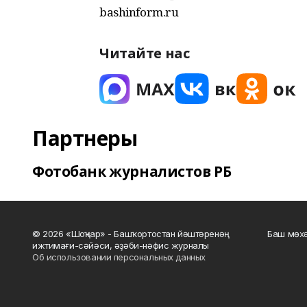
bashinform.ru
Читайте нас
Партнеры
Фотобанк журналистов РБ
© 2026 «Шоңҡар» - Башҡортостан йәштәренәң
Баш мөхә
ижтимағи-сәйәси, әҙәби-нәфис журналы
Об использовании персональных данных