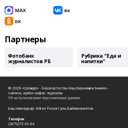
Партнеры
Фотобанк
Рубрика "Еда и
журналистов РБ
напитки"
© 2026 «Шоңҡар» - Башҡортостан йәштәренәң ижтимағи-
сәйәси, әҙәби-нәфис журналы
Об использовании персональных данных
Баш мөхәррир: Айгиз Ғиззәт улы Баймөхәмәтов
Телефон
(347)272-61-64