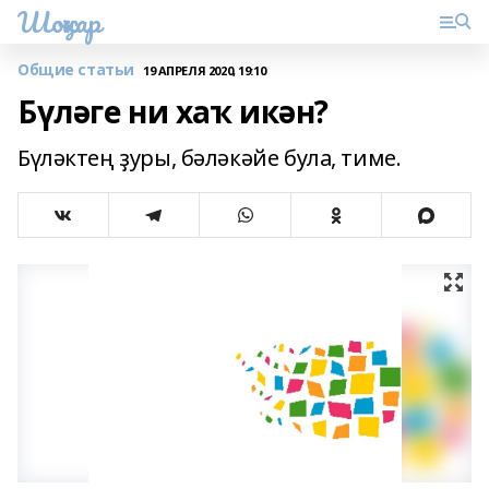
Шоңҡар
Общие статьи
19 АПРЕЛЯ 2020, 19:10
Бүләге ни хаҡ икән?
Бүләктең ҙуры, бәләкәйе була, тиме.