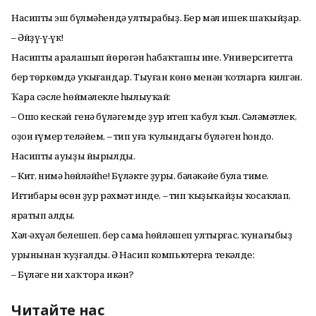
Насиптың эш бүлмәһендә ултырабыҙ. Бер мәл ишек шаҡыйҙар.
– Әйҙү-ү-үк!
Насиптың аралашып йөрө­гән һабаҡташы ине. Университетта
бер төркөмдә уҡы­­ған­дар. Тыуған көнө ме­нән ҡотларға килгән.
Ҡара сәсле һөймәлекле һылыуҡай:
– Ошо кескәй генә бүлә­гем­де ҙур итеп ҡабул ҡыл. Сәләмәтлек,
оҙон ғүмер те­ләйем, – тип уға ҡулындағы бүләген һондо.
Насиптың ауыҙы йырыл­ды.
– Кит, нимә һөйләйһең! Бү­ләктең ҙуры, бәләкәйе була тиме.
Иғтибарың өсөн ҙур рәх­мәт инде, – тип ҡыҙы­ҡай­ҙы ҡосаҡлап,
яратып алды.
Хәл-әхүәл белешеп, бер са­ма һөйләшеп ултырғас, ҡу­нағыбыҙ
урынынан ҡуҙғалды. Ә Насип компьютерға те­кәлде:
– Бүләге ни хаҡ тора икән?
Читайте нас