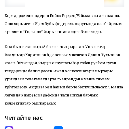
Күңелдәрҙе елкендереп Бөйөк Еңеүҙең 75 йыллығы яҡынлаша.
Ошо хөрмәттән Иҙел буйы федераль округында оло байрамға
арналған “Еңеү көнө” йыры” тигән акция башланды.
Был йыр тәү тапҡыр 45 йыл элек яңғыраған. Уны шағир
Владимир Харитонов һүҙҙәренә композитор Давид Тухманов
яҙған. Әйткәндәй, йырҙы округтағы һәр төбәк рус һәм туған
телдәрендә башҡарасаҡ. Ижад коллективтары йырҙары
урындағы телеканалдарҙа 25 апрелдән 8 майға тиклем
күрһәтеләсәк. Акцияға көн һайын бер төбәк ҡушыласаҡ. 9 Майҙа
легендар йырҙы марафонда ҡатнашҡан барлыҡ
коллективтар башҡарасаҡ.
Читайте нас