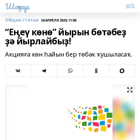
Шоңҡар
Общие статьи
26 АПРЕЛЯ 2020, 11:00
“Еңеү көнө” йырын бөтәбеҙ
ҙә йырлайбыҙ!
Акцияға көн һайын бер төбәк ҡушыласаҡ.