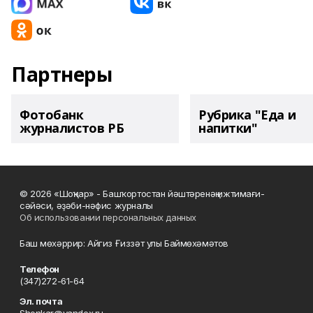
Партнеры
Фотобанк
Рубрика "Еда и
журналистов РБ
напитки"
© 2026 «Шоңҡар» - Башҡортостан йәштәренәң ижтимағи-
сәйәси, әҙәби-нәфис журналы
Об использовании персональных данных
Баш мөхәррир: Айгиз Ғиззәт улы Баймөхәмәтов
Телефон
(347)272-61-64
Эл. почта