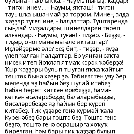
буйына - таллыҡҡа. - Һаумыһығыҙ, ҡаҙҙар!
- тигән инем... - Һаумы, яҡташ! - тигән
тауышҡа ышанмай ҙа торҙом. Минең алда
ҡаҙҙар түгел ине, - һалдаттар. Түштәрендә
сыңлай миҙалдары, шинелдәрен төрөп
алғандар. - Һаумы, туған! - тиҙәр. - Беҙҙе, -
тиҙәр, онотманымы әле яҡташтар?
Иҫләйҙәрме әле? Беҙ бит, - тиҙәр, - яуҙа
үлеп ҡалған һалдаттар. Ер уянған саҡта
нисек итеп йоҡлап ятмаҡ кәрәк ҡәберҙә!
Ҡыр ҡаҙҙары булып тыуған яҡҡа ҡайтып
төштөк бына хәҙер ҙә. Тәбиғәттен уяу бер
мәлендә яҙ һайын беҙ шулай итәбеҙ:
һабан һөрөп киткән еребеҙҙе, һаман
көткән әсәләребеҙҙе, балаларыбыҙҙы,
бисәләребеҙҙе яҙ һайын бер күреп
китәбеҙ. Тик үҙҙәре генә күрмәй ҡала.
Күренәбеҙ бары төштә беҙ. Төштә генә
беҙгә, төштә генә осрашырға хоҡуҡ
бирелгән, һәм бары тик ҡаҙҙар булып