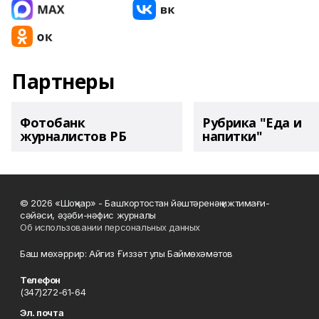
Партнеры
Фотобанк
Рубрика "Еда и
журналистов РБ
напитки"
© 2026 «Шоңҡар» - Башҡортостан йәштәренәң ижтимағи-
сәйәси, әҙәби-нәфис журналы
Об использовании персональных данных
Баш мөхәррир: Айгиз Ғиззәт улы Баймөхәмәтов
Телефон
(347)272-61-64
Эл. почта