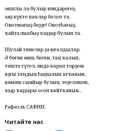
Ҡояшлы ла булыр көндәрегеҙ,
аяҙ күкте ҡаплар болот та.
Онотмағыҙ беҙҙе! Онотһағыҙ,
ҡайталмабыҙ ҡаҙҙар булып та.
Шулай тинеләр ҙә юғалдылар.
Ә бөгөн мин, бөгөн, таң ҡалып,
төштә түгел, өндә ҡарап торҙом
яҙғы таңдың һыҙылып атҡанын,
көмөш сынйыр булып, теҙелешеп,
ҡыр ҡаҙҙары осоп ҡайтҡанын...
Рафаэль САФИН.
Читайте нас