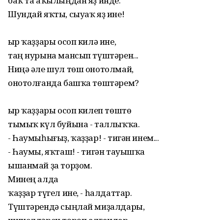
баҡ та аҡылыңдан яҙ инде.
Шундай яҡты, сыуаҡ яҙ ине!
Ҡыр ҡаҙҙары осоп килә ине,
таң нурына мансып түштәрен...
Ниңә әле шул төш онотолмай,
онотолғанда башҡа төштәрем?
Ҡыр ҡаҙҙары осоп килеп төштө
тымыҡ күл буйына - таллыҡҡа.
- Һаумыһығыҙ, ҡаҙҙар! - тигән инем...
- Һаумы, яҡташ! - тигән тауышҡа
ышанмай ҙа торҙом.
Минең алда
ҡаҙҙар түгел ине, - һалдаттар.
Түштәрендә сыңлай миҙалдары,