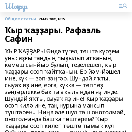
Шоңҡар
Общие статьи
7 МАЯ 2020, 16:35
Ҡыр ҡаҙҙары. Рафаэль
Сафин
ҠЫР ҠАҘҘАРЫ Өндә түгел, төштә күрҙем
уны: яҙғы таңдың һыҙылып атҡанын,
көмөш сынйыр булып, теҙелешеп, ҡыр
ҡаҙҙары осоп ҡайтҡанын. Ер йәм-йәшел
ине, күк — зәп-зәңгәр. Шундай яҡты,
сыуаҡ яҙ ине, ергә, күккә — төпһөҙ
зәңгәрлеккә баҡ та аҡылыңдан яҙ инде.
Шундай яҡты, сыуаҡ яҙ ине! Ҡыр ҡаҙҙары
осоп килә ине, таң нурына мансып
түштәрен... Ниңә әле шул төш онотолмай,
онотолғанда башҡа төштәрем? Ҡыр
ҡаҙҙары осоп килеп төштө тымыҡ күл