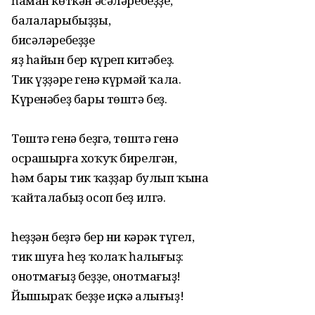
һаман көткән әсәләребеҙҙе,
балаларыбыҙҙы,
бисәләребеҙҙе
яҙ һайын бер күреп китәбеҙ.
Тик үҙҙәре генә күрмәй ҡала.
Күренәбеҙ бары төштә беҙ.
Төштә генә беҙгә, төштә генә
осрашырға хоҡуҡ бирелгән,
һәм бары тик ҡаҙҙар булып ҡына
ҡайталабыҙ осоп беҙ илгә.
һеҙҙән беҙгә бер ни кәрәк түгел,
тик шуға һеҙ ҡолаҡ һалығыҙ:
онотмағыҙ беҙҙе, онотмағыҙ!
Йышыраҡ беҙҙе иҫкә алығыҙ!