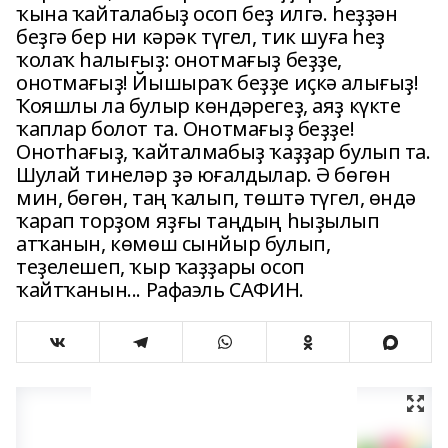
ҡына ҡайталабыҙ осоп беҙ илгә. һеҙҙән
беҙгә бер ни кәрәк түгел, тик шуға һеҙ
ҡолаҡ һалығыҙ: онотмағыҙ беҙҙе,
онотмағыҙ! Йышыраҡ беҙҙе иҫкә алығыҙ!
Ҡояшлы ла булыр көндәрегеҙ, аяҙ күкте
ҡаплар болот та. Онотмағыҙ беҙҙе!
Онотһағыҙ, ҡайталмабыҙ ҡаҙҙар булып та.
Шулай тинеләр ҙә юғалдылар. Ә бөгөн
мин, бөгөн, таң ҡалып, төштә түгел, өндә
ҡарап торҙом яҙғы таңдың һыҙылып
атҡанын, көмөш сынйыр булып,
теҙелешеп, ҡыр ҡаҙҙары осоп
ҡайтҡанын... Рафаэль САФИН.