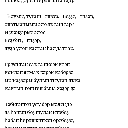
шинелдәрен төрөп алғандар.
- Һаумы, туған! - тиҙәр. - Беҙҙе, - тиҙәр,
онотманымы әле яҡташтар?
Иҫләйҙәрме әле?
Беҙ бит, - тиҙәр, -
яуҙа үлеп ҡалған һалдаттар.
Ер уянған саҡта нисек итеп
йоҡлап ятмаҡ кәрәк ҡәберҙә!
Ҡыр ҡаҙҙары булып тыуған яҡҡа
ҡайтып төштөк бына хәҙер ҙә.
Тәбиғәттен уяу бер мәлендә
яҙ һайын беҙ шулай итәбеҙ:
һабан һөрөп киткән еребеҙҙе,