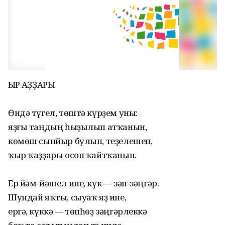
ҠЫР ҠАҘҘАРЫ
Өндә түгел, төштә күрҙем уны:
яҙғы таңдың һыҙылып атҡанын,
көмөш сынйыр булып, теҙелешеп,
ҡыр ҡаҙҙары осоп ҡайтҡанын.
Ер йәм-йәшел ине, күк — зәп-зәңгәр.
Шундай яҡты, сыуаҡ яҙ ине,
ергә, күккә — төпһөҙ зәңгәрлеккә