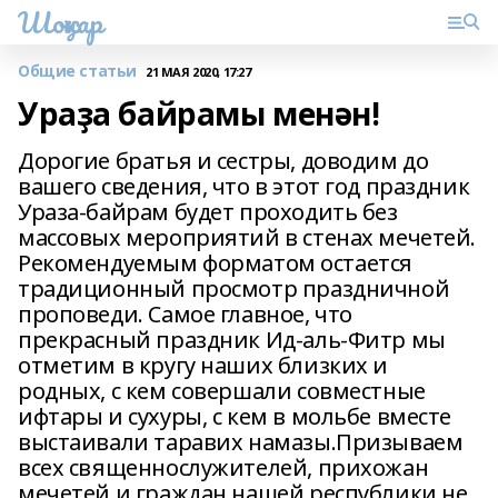
Шоңҡар
Общие статьи
21 МАЯ 2020, 17:27
Ураҙа байрамы менән!
Дорогие братья и сестры, доводим до
вашего сведения, что в этот год праздник
Ураза-байрам будет проходить без
массовых мероприятий в стенах мечетей.
Рекомендуемым форматом остается
традиционный просмотр праздничной
проповеди. Самое главное, что
прекрасный праздник Ид-аль-Фитр мы
отметим в кругу наших близких и
родных, с кем совершали совместные
ифтары и сухуры, с кем в мольбе вместе
выстаивали таравих намазы.Призываем
всех священнослужителей, прихожан
мечетей и граждан нашей республики не