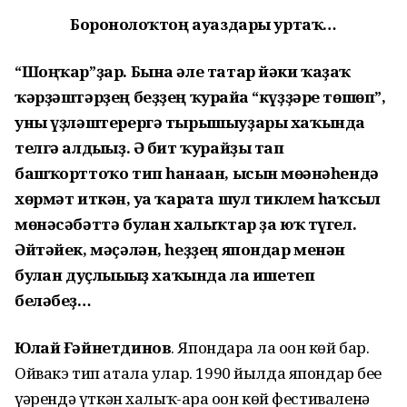
Боронғолоҡтоң ауаздары уртаҡ…
“Шоңҡар”ҙар. Бына әле татар йәки ҡаҙаҡ
ҡәрҙәштәрҙең беҙҙең ҡурайға “күҙҙәре төшөп”,
уны үҙләштерергә тырышыуҙары хаҡында
телгә алдығыҙ. Ә бит ҡурайҙы тап
башҡорттоҡо тип һанаған, ысын мөғәнәһендә
хөрмәт иткән, уға ҡарата шул тиклем һаҡсыл
мөнәсәбәттә булған халыҡтар ҙа юҡ түгел.
Әйтәйек, мәҫәлән, һеҙҙең япондар менән
булған дуҫлығығыҙ хаҡында ла ишетеп
беләбеҙ…
Юлай Ғәйнетдинов
. Япондарҙа ла оҙон көй бар.
Ойвакэ тип атала улар. 1990 йылда япондар беҙҙе
үҙҙәрендә үткән халыҡ-ара оҙон көй фестиваленә