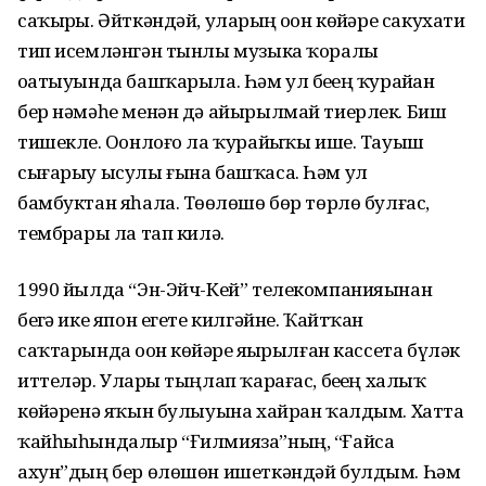
саҡырҙы. Әйткәндәй, уларҙың оҙон көйҙәре сакухати
тип исемләнгән тынлы музыка ҡоралы
оҙатыуында башҡарыла. Һәм ул беҙҙең ҡурайҙан
бер нәмәһе менән дә айырылмай тиерлек. Биш
тишекле. Оҙонлоғо ла ҡурайҙыҡы ише. Тауыш
сығарыу ысулы ғына башҡаса. Һәм ул
бамбуктан яһала. Төҙөлөшө бөр төрлө булғас,
тембрҙары ла тап килә.
1990 йылда “Эн-Эйч-Кей” телекомпанияынан
беҙгә ике япон егете килгәйне. Ҡайтҡан
саҡтарында оҙон көйҙәре яҙҙырылған кассета бүләк
иттеләр. Уларҙы тыңлап ҡарағас, беҙҙең халыҡ
көйҙәренә яҡын булыуына хайран ҡалдым. Хатта
ҡайһыһындалыр “Ғилмияза”ның, “Ғайса
ахун”дың бер өлөшөн ишеткәндәй булдым. Һәм