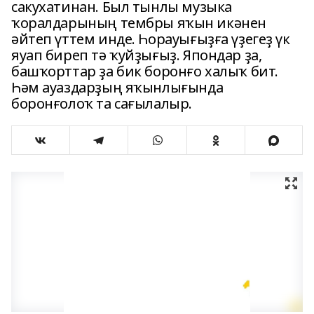
сакухатинан. Был тынлы музыка
ҡоралдарының тембры яҡын икәнен
әйтеп үттем инде. Һорауығыҙға үҙегеҙ үк
яуап биреп тә ҡуйҙығыҙ. Япондар ҙа,
башҡорттар ҙа бик боронғо халыҡ бит.
Һәм ауаздарҙың яҡынлығында
боронғолоҡ та сағылалыр.