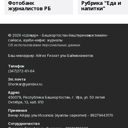
Фотобанк
Рубрика "Еда и
журналистов РБ
напитки"
© 2026 «Шоңҡар» - Башҡортостан йәштәренәң ижтимағи-
сәйәси, әҙәби-нәфис журналы
Об использовании персональных данных
Баш мөхәррир: Айгиз Ғиззәт улы Баймөхәмәтов
Телефон
(347)272-61-64
Эл. почта
Shonkar@yandex.ru
Адрес
450079, Республика Башкортостан, г. Уфа, ул. 50 летия
Октября, 13, каб. 910
Приемная
Венер Айҙар улы Исхаҡов (яуаплы сәркәтип) - 89279443170
Сотрудничество