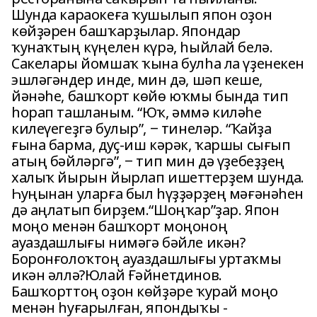
Шунда караокеға ҡушылып япон оҙон
көйҙәрен башҡарҙылар. Япондар
ҡунаҡтың күңелен күрә, һыйлай белә.
Сакелары йомшаҡ ҡына булһа ла үҙенекен
эшләгәндер инде, мин дә, шәп кеше,
йәнәһе, башҡорт көйө юҡмы бында тип
һорап ташланым. “Юҡ, әммә киләһе
килеүегеҙгә булыр”, ‒ тинеләр. “Ҡайҙа
ғына барма, дуҫ-иш кәрәк, ҡаршы сығып
атың бәйләргә”, ‒ тип мин дә үҙебеҙҙең
халыҡ йырын йырлап ишеттерҙем шунда.
Һуңынан уларға был һүҙҙәрҙең мәғәнәһен
дә аңлатып бирҙем.“Шоңҡар”ҙар. Япон
моңо менән башҡорт моңоноң
ауаздашлығы нимәгә бәйле икән?
Боронғолоҡтоң ауаздашлығы уртаҡмы
икән әллә?Юлай Ғәйнетдинов.
Башҡорттоң оҙон көйҙәре ҡурай моңо
менән һуғарылған, япондыҡы -