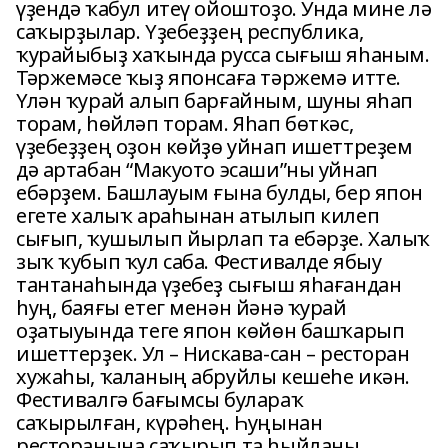
үҙендә ҡабул итеү ойоштоҙо. Унда мине лә
саҡырҙылар. Үҙебеҙҙең республика,
ҡурайыбыҙ хаҡында русса сығыш яһаным.
Тәржемәсе ҡыҙ японсаға тәржемә итте.
Үлән ҡурай алып барғайным, шуны яһап
торам, һөйләп торам. Яһап бөткәс,
үҙебеҙҙең оҙон көйҙө уйнап ишеттреҙем
дә артабан “Макуото эсаши”ны уйнап
ебәрҙем. Башлауым ғына булды, бер япон
егете халыҡ араһынан атылып килеп
сығып, ҡушылып йырлап та ебәрҙе. Халыҡ
зыҡ ҡубып ҡул саба. Фестивалде ябыу
тантанаһында үҙебеҙ сығыш яһағандан
һуң, баяғы етег менән йәнә ҡурай
оҙатыуында теге япон көйөн башҡарып
ишеттерҙек. Ул – Нискава-сан – ресторан
хужаһы, ҡаланың абруйлы кешеһе икән.
Фестивалгә бағымсы булараҡ
саҡырылған, күрәһең. Һуңынан
ресторанына саҡырып та һыйланы.