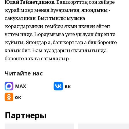
Юлай Ғәйнетдинов.
Башҡорттоң оҙон көйҙәре
ҡурай моңо менән һуғарылған, япондыҡы -
сакухатинан. Был тынлы музыка
ҡоралдарының тембры яҡын икәнен әйтеп
үттем инде. Һорауығыҙға үҙегеҙ үк яуап биреп тә
ҡуйҙығыҙ. Япондар ҙа, башҡорттар ҙа бик боронғо
халыҡ бит. Һәм ауаздарҙың яҡынлығында
боронғолоҡ та сағылалыр.
Читайте нас
Партнеры