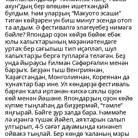
ахун”дың бер өлөшөн ишеткәндәй
булдым. Һәм уларҙың “Макуото эсаши”
тигән көйҙәрен ун биш минут эсендә отоп
та алдым. Ә фестивалгә эләгеүебеҙ нимәгә
бәйле? Япондар оҙон көйҙө бөйөк ебәк
юлы халыҡтарының мәҙәниәтендәге
уртаҡ бер сағылыш тип иҫәпләп, шул
халыҡтарҙы бергә тупларға теләгән. Беҙ
унда йыраусы Ғилман Сәфәрғәлин менән
барҙыҡ. Беҙҙән тыш Венгриянан,
Ҡаҙағстандан, Монголиянан, Кореянан да
ҡунаҡтар бар ине. Ул көндәрҙә фестиваль
барған ҡала иртәнән-кискә саҡлы оҙон
көй менән йәшәне. Япондарҙың оҙон көйө
күпме тыңлаһаң да биҙҙермәй, “тәмле”
яңғырай. Бәйге ҙур залда бара. Һәммәһе
лә иҙәнгә түшәк йәйеп, аяҡтарын салып
ултырып, 4-5 сәғәт дауамында кинәнеп
ойвакэ тыңлай. Бер көндө ҡаланың мэры