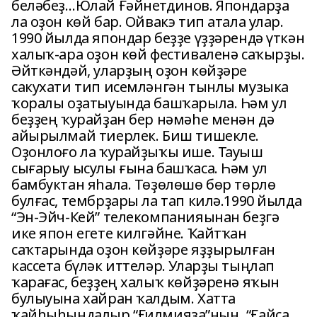
беләбеҙ…Юлай Ғәйнетдинов. Япондарҙа
ла оҙон көй бар. Ойвакэ тип атала улар.
1990 йылда япондар беҙҙе үҙҙәрендә үткән
халыҡ-ара оҙон көй фестиваленә саҡырҙы.
Әйткәндәй, уларҙың оҙон көйҙәре
сакухати тип исемләнгән тынлы музыка
ҡоралы оҙатыуында башҡарыла. Һәм ул
беҙҙең ҡурайҙан бер нәмәһе менән дә
айырылмай тиерлек. Биш тишекле.
Оҙонлоғо ла ҡурайҙыҡы ише. Тауыш
сығарыу ысулы ғына башҡаса. Һәм ул
бамбуктан яһала. Төҙөлөшө бөр төрлө
булғас, тембрҙары ла тап килә.1990 йылда
“Эн-Эйч-Кей” телекомпанияынан беҙгә
ике япон егете килгәйне. Ҡайтҡан
саҡтарында оҙон көйҙәре яҙҙырылған
кассета бүләк иттеләр. Уларҙы тыңлап
ҡарағас, беҙҙең халыҡ көйҙәренә яҡын
булыуына хайран ҡалдым. Хатта
ҡайһыһындалыр “Ғилмияза”ның, “Ғайса