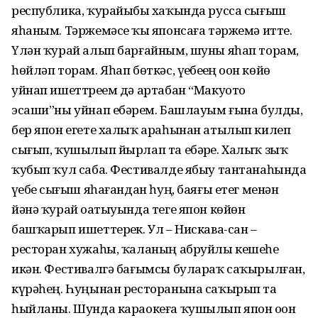
республика, ҡурайыбыҙ хаҡында русса сығыш
яһаным. Тәржемәсе ҡыҙ японсаға тәржемә итте.
Үлән ҡурай алып барғайным, шуны яһап торам,
һөйләп торам. Яһап бөткәс, үҙебеҙҙең оҙон көйҙө
уйнап ишеттреҙем дә артабан “Макуото
эсаши”ны уйнап ебәрҙем. Башлауым ғына булды,
бер япон егете халыҡ араһынан атылып килеп
сығып, ҡушылып йырлап та ебәрҙе. Халыҡ зыҡ
ҡубып ҡул саба. Фестивалде ябыу тантанаһында
үҙебеҙ сығыш яһағандан һуң, баяғы етег менән
йәнә ҡурай оҙатыуында теге япон көйөн
башҡарып ишеттерҙек. Ул – Нискава-сан –
ресторан хужаһы, ҡаланың абруйлы кешеһе
икән. Фестивалгә бағымсы булараҡ саҡырылған,
күрәһең. Һуңынан ресторанына саҡырып та
һыйланы. Шунда караокеға ҡушылып япон оҙон