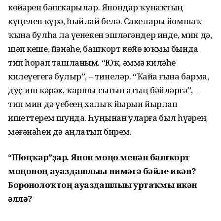
көйҙәрен башҡарҙылар. Япондар ҡунаҡтың
күңелен күрә, һыйлай белә. Сакелары йомшаҡ
ҡына булһа ла үҙенекен эшләгәндер инде, мин дә,
шәп кеше, йәнәһе, башҡорт көйө юҡмы бында
тип һорап ташланым. “Юҡ, әммә киләһе
килеүегеҙгә булыр”, ‒ тинеләр. “Ҡайҙа ғына барма,
дуҫ-иш кәрәк, ҡаршы сығып атың бәйләргә”, ‒
тип мин дә үҙебеҙҙең халыҡ йырын йырлап
ишеттерҙем шунда. Һуңынан уларға был һүҙҙәрҙең
мәғәнәһен дә аңлатып бирҙем.
“Шоңҡар”ҙар. Япон моңо менән башҡорт
моңоноң ауаздашлығы нимәгә бәйле икән?
Боронғолоҡтоң ауаздашлығы уртаҡмы икән
әллә?