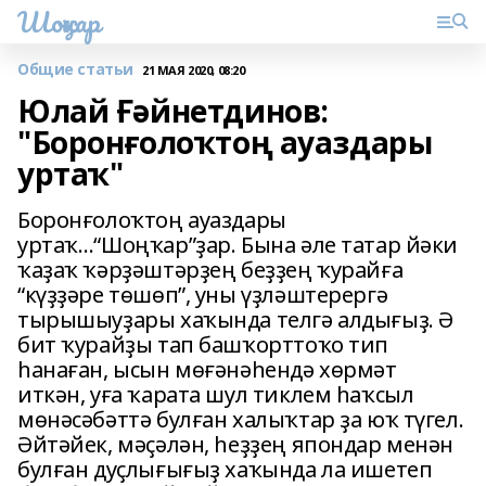
Шоңҡар
Общие статьи
21 МАЯ 2020, 08:20
Юлай Ғәйнетдинов:
"Боронғолоҡтоң ауаздары
уртаҡ"
Боронғолоҡтоң ауаздары
уртаҡ…“Шоңҡар”ҙар. Бына әле татар йәки
ҡаҙаҡ ҡәрҙәштәрҙең беҙҙең ҡурайға
“күҙҙәре төшөп”, уны үҙләштерергә
тырышыуҙары хаҡында телгә алдығыҙ. Ә
бит ҡурайҙы тап башҡорттоҡо тип
һанаған, ысын мөғәнәһендә хөрмәт
иткән, уға ҡарата шул тиклем һаҡсыл
мөнәсәбәттә булған халыҡтар ҙа юҡ түгел.
Әйтәйек, мәҫәлән, һеҙҙең япондар менән
булған дуҫлығығыҙ хаҡында ла ишетеп