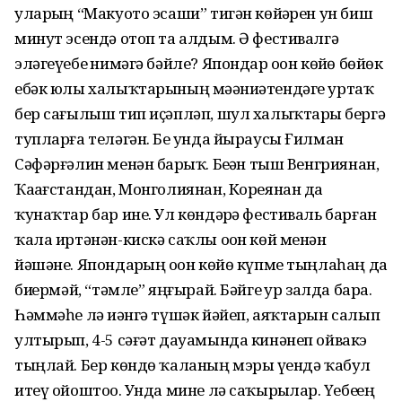
уларҙың “Макуото эсаши” тигән көйҙәрен ун биш
минут эсендә отоп та алдым. Ә фестивалгә
эләгеүебеҙ нимәгә бәйле? Япондар оҙон көйҙө бөйөк
ебәк юлы халыҡтарының мәҙәниәтендәге уртаҡ
бер сағылыш тип иҫәпләп, шул халыҡтарҙы бергә
тупларға теләгән. Беҙ унда йыраусы Ғилман
Сәфәрғәлин менән барҙыҡ. Беҙҙән тыш Венгриянан,
Ҡаҙағстандан, Монголиянан, Кореянан да
ҡунаҡтар бар ине. Ул көндәрҙә фестиваль барған
ҡала иртәнән-кискә саҡлы оҙон көй менән
йәшәне. Япондарҙың оҙон көйө күпме тыңлаһаң да
биҙҙермәй, “тәмле” яңғырай. Бәйге ҙур залда бара.
Һәммәһе лә иҙәнгә түшәк йәйеп, аяҡтарын салып
ултырып, 4-5 сәғәт дауамында кинәнеп ойвакэ
тыңлай. Бер көндө ҡаланың мэры үҙендә ҡабул
итеү ойоштоҙо. Унда мине лә саҡырҙылар. Үҙебеҙҙең