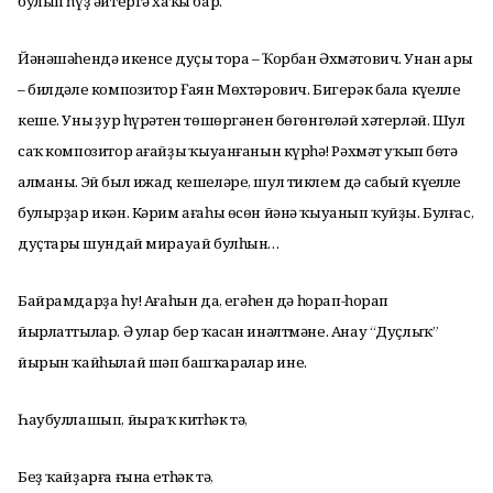
булып һүҙ әйтергә хаҡы бар.
Йәнәшәһендә икенсе дуҫы тора – Ҡорбан Әхмәтович. Унан ары
– билдәле композитор Ғаян Мөхтәрович. Бигерәк бала күңелле
кеше. Уның ҙур һүрәтен төшөргәнен бөгөнгөләй хәтерләй. Шул
саҡ композитор ағайҙың ҡыуанғанын күрһәң! Рәхмәт уҡып бөтә
алманы. Эй был ижад кешеләре, шул тиклем дә сабый күңелле
булырҙар икән. Кәрим ағаһы өсөн йәнә ҡыуанып ҡуйҙы. Булғас,
дуҫтарың шундай мирауай булһын…
Байрамдарҙа һуң! Ағаһын да, еңгәһен дә һорап-һорап
йырлаттылар. Ә улар бер ҡасан инәлтмәне. Анау “Дуҫлыҡ”
йырын ҡайһылай шәп башҡаралар ине.
Һаубуллашып, йыраҡ китһәк тә,
Беҙ ҡайҙарға ғына етһәк тә,