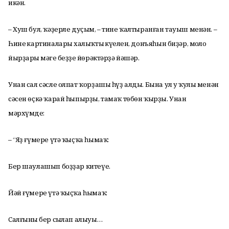
икән.
– Хуш бул, ҡәҙерле дуҫым, – тине ҡалтыранған тауыш менән. –
Һинең картиналарың халыҡтың күңелен, донъяһын биҙәр, моңло
йырҙарың мәңге беҙҙең йөрәктәрҙә йәшәр.
Унан сал сәсле олпат ҡорҙашы һүҙ алды. Бына ул уң ҡулы менән
сәсен өҫкә ҡарай һыпырҙы, тамаҡ төбөн ҡырҙы. Унан
мәрхүмдең:
– “Яҙ ғүмере үтә ҡыҫҡа һымаҡ:
Бер шаулашып боҙҙар китеүе.
Йәй ғүмере үтә ҡыҫҡа һымаҡ:
Салғының бер сыңлап алыуы…