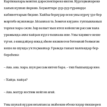
Картиналары мәктәп дәреслектәренә ингән. Күргәҙмәләренә
халыҡ күпләп йөрөнө. Хеҙмәттәре ҙур-ҙур түрәләрҙең
кабинеттарын биҙәне. Ҡайһы берәүҙәр өсөн уны күреү үҙе бер
мәртәбә иҫәпләнде. Ысынлап та, һомғол кәүҙәле, тулҡынланып
торған ҡара сәсле, һәр ваҡыт ҡып итеп кейенгән рәссам ҡала
урамында әллә ҡайҙан күҙгә ташлана ине. Уның ҡәҙимге кеше
түгел, ә ниндәйҙер ижад әһеле икәнлеген бөтөнләй белмәгән
кеше лә шунда уҡ тоҫмаллар. Урамда танып ҡалғандар бер-
береһенә:
– Ана, ана, ҡара, шул рәссам китеп бара, – тип бышылдар ине.
– Ҡайҙа, ҡайҙа?
– Ана, матур костюм кейгән ағай.
Уны шулай күҙҙән юғалғансы энәһенән ебенә ҡәҙәр тикшереп