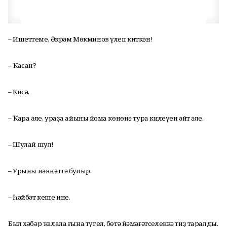
– Ишеттеңме, Әкрәм Мөкминов үлеп киткән!
– Ҡасан?
– Кисә.
– Ҡара әле, ураҙа айының йома көнөнә тура килеүен әйт әле.
– Шулай шул!
– Урыны йәннәттә булыр.
– Һәйбәт кеше ине.
Был хәбәр ҡалала ғына түгел, бөтә йәмәғәтселеккә тиҙ таралды.