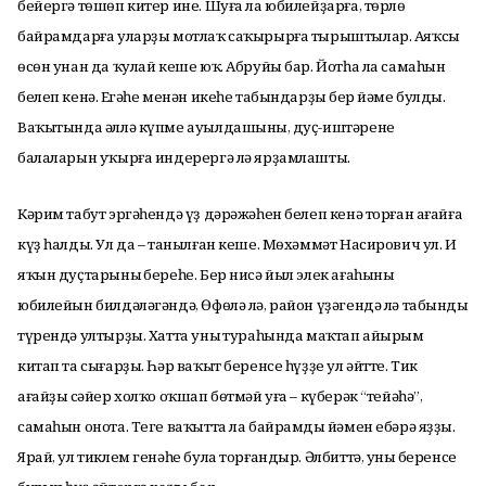
бейергә төшөп китер ине. Шуға ла юбилейҙарға, төрлө
байрамдарға уларҙы мотлаҡ саҡырырға тырыштылар. Аяҡсы
өсөн унан да ҡулай кеше юҡ. Абруйы бар. Йотһа ла самаһын
белеп кенә. Еңгәһе менән икеһе табындарҙың бер йәме булды.
Ваҡытында әллә күпме ауылдашының, дуҫ-иштәренең
балаларын уҡырға индерергә лә ярҙамлашты.
Кәрим табут эргәһендә үҙ дәрәжәһен белеп кенә торған ағайға
күҙ һалды. Ул да – танылған кеше. Мөхәммәт Насирович ул. Иң
яҡын дуҫтарының береһе. Бер нисә йыл элек ағаһының
юбилейын билдәләгәндә, Өфөлә лә, район үҙәгендә лә табындың
түрендә ултырҙы. Хатта уның тураһында маҡтап айырым
китап та сығарҙы. Һәр ваҡыт беренсе һүҙҙе ул әйтте. Тик
ағайҙың сәйер холҡо оҡшап бөтмәй уға – күберәк “тейәһә”,
самаһын онота. Теге ваҡытта ла байрамдың йәмен ебәрә яҙҙы.
Ярай, ул тиклем генәһе була торғандыр. Әлбиттә, уның беренсе