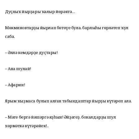
Дуҫлыҡ йырҙары ҡалыр йөрәктә…
Мөкминовтарҙың йырлап бөтөүе була, барлыһы гөрләтеп ҡул
саба.
– Әллә кемдәрҙең дуҫтары!
– Ана шулай!
– Афарин!
Ярым ҡыҙмаса булып алған табындаштар йырҙы күтәреп ала.
– Мәңге бергә йәшәргә яҙһын! Әйҙәгеҙ, бокалдарҙы шул
хөрмәткә күтәрәйек!..