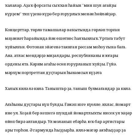
ҡалалар. Аҙаҡ форсаты сыҡҡан һайын “мин шул ағайҙы
күрҙем” тип үҙенә күрә бер ғорурлыҡ менән һөйләйҙәр.
Концерттар, төрлө тамашалар ваҡытында гөрләп торған
мәҙәниәт һарайында йән өшөткөс һалҡынлыҡ. Уртаға табут
ҡуйылған. Фотонан эйәгенә таянған рәссам моңһоу ғына баға.
Ана, атлас мендәрҙә миҙалдары, республиканың иң юғары
ордены ята. Кәрим ағаһы өсөн ғорурланып ҡуйҙы. Гүйә,
мәрхүм портреттан дуҫтарын һынамсыл күҙәтә.
Халыҡ килә лә килә. Таныштар ҙа, таныш булмағандар ҙа килә.
Ағаһының дуҫтары күп булды. Ғәжәп изге күңелле, ихлас, йомарт
ине ул. Хоҙай бер кешегә шундай йомартлыҡты нисек ул ҡәҙәр
өйөп бирә алғандыр. Ул моңланып ебәрһә, юҡ-бар артистарың
ары торһон. Ә гармунда һыҙҙырһа, иллә-мәгәр аяҡһыҙҙар ҙа