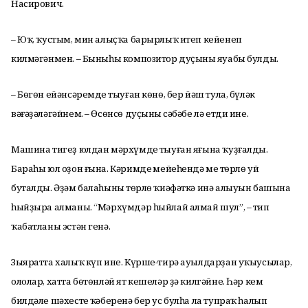
Насирович.
– Юҡ, ҡустым, мин алыҫҡа барырлыҡ итеп кейенеп
килмәгәнмен. – Быныһы композитор дуҫының яуабы булды.
– Бөгөн ейәнсәремдең тыуған көнө, бер йәш тула, бүләк
вәғәҙәләгәйнем. – Өсөнсө дуҫының сәбәбе лә етди ине.
Машина тигеҙ юлдан мәрхүмдең тыуған яғына ҡуҙғалды.
Бараһы юл оҙон ғына. Кәримдең мейеһендә мең төрлө уй
буталды. Әҙәм балаһының төрлө ҡиәфәткә инә алыуын башына
һыйҙы­ра алманы. “Мәрхүмдәр һыйлай алмай шул”, – тип
ҡабатланы эстән генә.
Зыяратта халыҡ күп ине. Күрше-тирә ауылдарҙан уҡыусылар,
ололар, хатта бөтөнләй ят кешеләр ҙә килгәйне. Һәр кем
билдәле шәхестең ҡәберенә бер ус булһа ла тупраҡ һалып