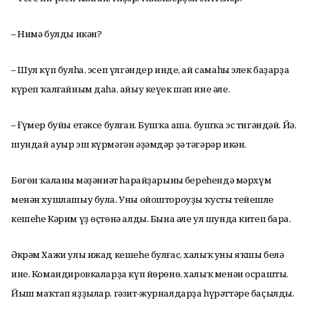
– Нимә булды икән?
– Шул күп булһа, эсеп үлгәндер инде, ай самаһы элек баҙарҙа
күреп ҡалғайным даһа, айыу кеүек шәп ине әле.
– Ғүмер буйы етәксе булған. Бушҡа аша, бушҡа эс тигәндәй. Йә,
шундай ауыр эш күрмәгән әҙәмдәр ҙә тәгәрәр икән.
Бөгөн ҡаланың мәҙәниәт һарайҙарының береһендә мәрхүм
менән хушлашыу була. Уны ойоштороуҙы ҡусты тейешле
кешеһе Кәрим үҙ өҫтөнә алды. Бына әле ул шунда китеп бара.
Әкрәм Хажи улы ижад кешеһе булғас, халыҡ уны яҡшы белә
ине. Командировкаларҙа күп йөрөнө, халыҡ менән осрашты.
Йыш маҡтап яҙҙылар, гәзит-журналдарҙа һүрәттәре баҫылды.