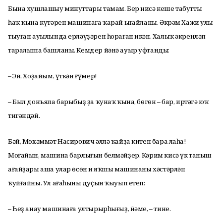
Бына хушлашыу минуттары тамам. Бер нисә кеше табутты
һаҡ ҡына күтәреп машинаға ҡарай ыңғайланы. Әкрәм Хажи улы
тыуған ауылында ерләүҙәрен һораған икән. Халыҡ әкренләп
таралыша башланы. Кемдер йәнә ауыр уфтанды:
– Эй, Хоҙайым, үткән ғүмер!
– Был донъяла барыбыҙ ҙа ҡунаҡ ҡына, бөгөн – бар, иртәгә юҡ
тигәндәй.
Бәй, Мөхәммәт Насирович әллә ҡайҙа китеп бара лаһа!
Моғайын, машина барлығын белмәйҙер. Кәрим кисә үк таныш
ағайҙары аша улар өсөн иң яҡшы машинаны хәстәрләп
ҡуйғайны. Ул ағаһының дуҫын ҡыуып етеп:
– Һеҙ анау машинаға ултырырһығыҙ, йәме, – тине.