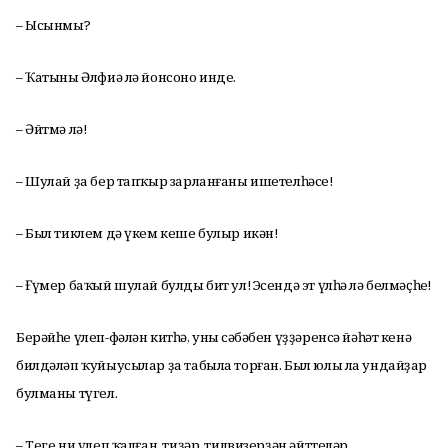
– Ысынмы?
– Ҡатыны Әлфиә лә йонсоно инде.
– Әйтмә лә!
– Шулай ҙа бер тапҡыр зарланғаны ишетелһәсе!
– Был тиклем дә үкем кеше булыр икән!
– Ғүмер баҡый шулай булды бит ул! Эсендә эт үлһә лә белмәҫһең!
Берәйһе үлеп-фәлән китһә, уның сәбәбен үҙҙәренсә йәһәт кенә
билдәләп ҡуйыусылар ҙа табыла торған. Был юлы ла ундайҙар
булманы түгел.
– Теге ни үлеп ҡалған, тиҙәр, тилвизерҙән әйттеләр.