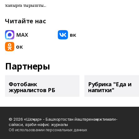
ҡалырға тырышты...
Читайте нас
Партнеры
Фотобанк
Рубрика "Еда и
журналистов РБ
напитки"
© 2026 «Шоңҡар» - Башҡортостан йәштәренәң ижтимағи-
сәйәси, әҙәби-нәфис журналы
Об использовании персональных данных