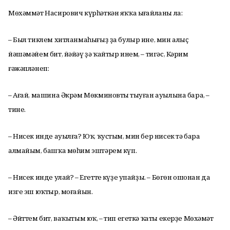
Мөхәммәт Насирович күрһәткән яҡҡа ыңғайланы ла:
– Был тиклем хитланмаһығыҙ ҙа булыр ине, мин алыҫ
йәшәмәйем бит, йәйәү ҙә ҡайтыр инем, – тигәс, Кәрим
ғәжәпләнеп:
– Ағай, машина Әкрәм Мөкминовтың тыуған ауылына бара, –
тине.
– Нисек инде ауылға? Юҡ, ҡустым, мин бер нисек тә бара
алмайым, башҡа мөһим эштәрем күп.
– Нисек инде улай? – Егеттең күҙе упайҙы. – Бөгөн ошонан да
изге эш юҡтыр, моғайын.
– Әйттем бит, ваҡытым юҡ, – тип егеткә ҡаты екерҙе Мөхәмәт