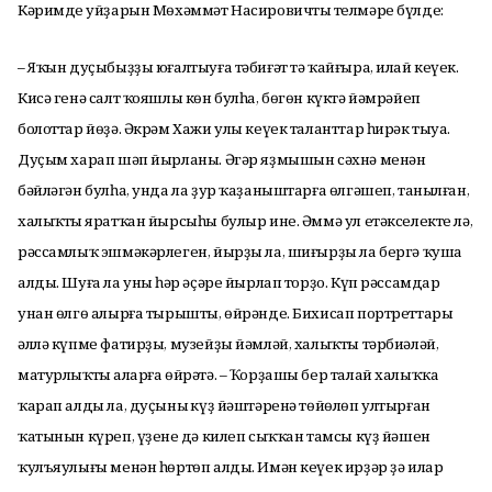
Кәримдең уйҙарын Мөхәммәт Насировичтың телмәре бүлде:
– Яҡын дуҫыбыҙҙы юғалтыуға тәбиғәт тә ҡайғыра, илай кеүек.
Кисә генә салт ҡояшлы көн булһа, бөгөн күктә йәмрәйеп
болоттар йөҙә. Әкрәм Хажи улы кеүек таланттар һирәк тыуа.
Дуҫым харап шәп йырланы. Әгәр яҙмышын сәхнә менән
бәйләгән булһа, унда ла ҙур ҡаҙаныштарға өлгәшеп, танылған,
халыҡтың яратҡан йырсыһы булыр ине. Әммә ул етәкселекте лә,
рәссамлыҡ эшмәкәрлеген, йырҙы ла, шиғырҙы ла бергә ҡуша
алды. Шуға ла уның һәр әҫәре йырлап торҙо. Күп рәссамдар
унан өлгө алырға тырышты, өйрәнде. Бихисап портреттары
әллә күпме фатирҙы, музейҙы йәмләй, халыҡты тәрбиәләй,
матурлыҡты аңларға өйрәтә. – Ҡорҙашы бер талай халыҡҡа
ҡарап алды ла, дуҫының күҙ йәштәренә төйөлөп ултырған
ҡатынын күреп, үҙенең дә килеп сыҡҡан тамсы күҙ йәшен
ҡулъяулығы менән һөртөп алды. Имән кеүек ирҙәр ҙә илар