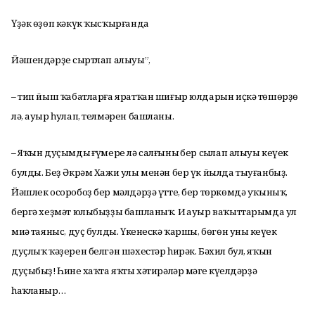
Үҙәк өҙөп кәкүк ҡысҡырғанда
Йәшендәрҙең сыртлап алыуы”,
– тип йыш ҡабатларға яратҡан шиғыр юлдарын иҫкә төшөрҙө
лә, ауыр һулап, телмәрен башланы.
– Яҡын дуҫымдың ғүмере лә салғының бер сыңлап алыуы кеүек
булды. Беҙ Әкрәм Хажи улы менән бер үк йылда тыуғанбыҙ.
Йәшлек осоробоҙ бер мәлдәрҙә үтте, бер төркөмдә уҡыныҡ,
бергә хеҙмәт юлыбыҙҙы башланыҡ. Иң ауыр ваҡыттарымда ул
миңә таяныс, дуҫ булды. Үкенескә ҡаршы, бөгөн уның кеүек
дуҫлыҡ ҡәҙерен белгән шәхестәр һирәк. Бәхил бул, яҡын
дуҫыбыҙ! Һинең хаҡта яҡты хәтирәләр мәңге күңелдәрҙә
һаҡланыр…