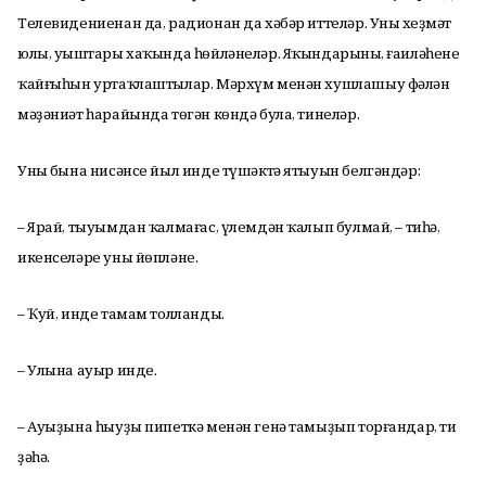
Телевидениенан да, радионан да хәбәр иттеләр. Уның хеҙмәт
юлы, уңыштары хаҡында һөйләнеләр. Яҡындарының, ғаиләһенең
ҡайғыһын уртаҡлаштылар. Мәрхүм менән хушлашыу фәлән
мәҙәниәт һарайында төгән көндә була, тинеләр.
Уның бына нисәнсе йыл инде түшәктә ятыуын белгәндәр:
– Ярай, тыуымдан ҡалмағас, үлемдән ҡалып булмай, – тиһә,
икенселәре уны йөпләне.
– Ҡуй, инде тамам толланды.
– Улына ауыр инде.
– Ауыҙына һыуҙы пипеткә менән генә тамыҙып торғандар, ти
ҙәһә.