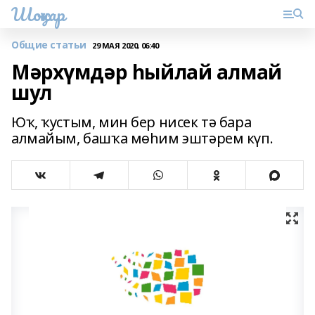
Шоңҡар
Общие статьи
29 МАЯ 2020, 06:40
Мәрхүмдәр һыйлай алмай
шул
Юҡ, ҡустым, мин бер нисек тә бара
алмайым, башҡа мөһим эштәрем күп.