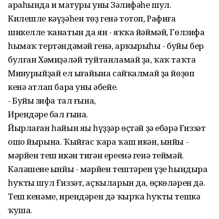
араһында иң матуры уның Зәлифәһе шул.
Килешле кәүҙәһен төҙ генә тотоп, Рафиға
шикелле ҡанатын да ян - яҡҡа йәймәй, Гөлзифа
һымаҡ тертәндәмәй генә, арҡырыһы - буйы бер
булған Хәмиҙәләй туйтанламай ҙа, ҡаҡ таҡта
Миңнурыйҙай ел ыңғайына сайҡалмай ҙа йөҙөп
кенә атлап бара уның әбейе.
- Буйың зифа тал ғына,
Ирендәрең бал ғына.
Йырлаған һайын яңы һүҙҙәр өҫтәй ҙә ебәрә Ғиззәт
ошо йырына. Ҡыйғас ҡара ҡаш икән, ынйы -
мәрйен теш икән тигән ереенә генә теймәй.
Кәләшенең ынйы - мәрйен тештәрен үҙе һындыра
һуҡты шул Ғиззәт, аҫҡыларын да, өҫкөләрен дә.
Теш кенәме, ирендәрен дә ҡырҡа һуҡты тешкә
ҡуша.