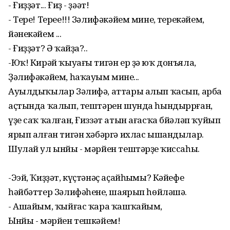
- Ғиҙҙәт... Ғиҙ - ҙәәт!
- Тере! Терее!!! Зәлифәкәйем минең, терекәйем,
йәнекәйем ...
- Ғиҙҙәт? Ә ҡайҙа?..
-Юҡ! Кирәй ҡыуағы тигән ер ҙә юҡ донъяла,
Ҙәлифәкәйем, һаҡауым минең...
Ауылдыҡылар Зәлифә, аттары алып ҡасып, арба
аҫтында ҡалып, тештәрен шунда һындыррған,
үҙе саҡ ҡалған, Ғиззәт атын ағасҡа бйәләп ҡуйып
ярып алған тигән хәбәргә ихлас ышандылар.
Шулай ул ынйы - мәрйен тештәрҙең ҡиссаһы.
-Ээй, Ҡиҙҙәт, күҫтәнәҫ аҫайһыңмы? Кәйефе
һәйбәттер Зәлифәһенең, шаярып һөйләшә.
- Ашайым, ҡыйғас ҡара ҡашҡайым,
Ынйы - мәрйен тешкәйем!