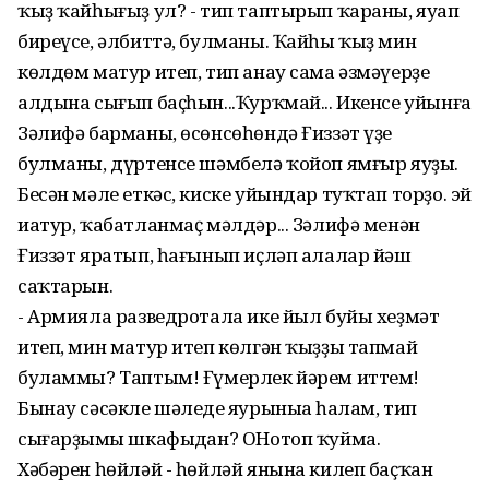
ҡыҙ ҡайһығыҙ ул? - тип таптырып ҡараны, яуап
биреүсе, әлбиттә, булманы. Ҡайһы ҡыҙ мин
көлдөм матур итеп, тип анау сама әзмәүерҙең
алдына сығып баҫһын...Ҡурҡмай... Икенсе уйынға
Зәлифә барманы, өсөнсөһөндә Ғиззәт үҙе
булманы, дүртенсе шәмбелә ҡойоп ямғыр яуҙы.
Бесән мәле еткәс, киске уйындар туҡтап торҙо. эй
иатур, ҡабатланмаҫ мәлдәр... Зәлифә менән
Ғиззәт яратып, һағынып иҫләп алалар йәш
саҡтарын.
- Армияла разведротала ике йыл буйы хеҙмәт
итеп, мин матур итеп көлгән ҡыҙҙы тапмай
буламмы? Таптым! Ғүмерлек йәрем иттем!
Бынау сәсәкле шәлеңде яурыныңа һалам, тип
сығарҙыңмы шкафыңдан? ОНотоп ҡуйма.
Хәбәрен һөйләй - һөйләй янына килеп баҫҡан