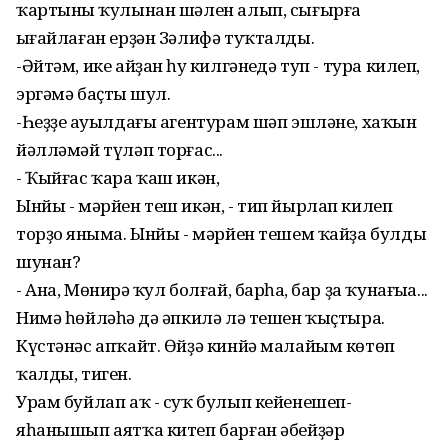
ҡартының ҡулынан шәлен алып, сығырға
ыңғайлаған ерҙән Зәлифә туҡталды.
-Әйтәм, ике айҙан һуң килгәнеңдә туп - тура килеп,
эргәмә баҫтың шул.
-Һеҙҙең ауылдағы агентурам шәп эшләне, хаҡын
йәлләмәй түләп торғас...
- Ҡыйғас ҡара ҡаш икән,
Ынйы - мәрйен теш икән, - тип йырлап килеп
торҙоң яныма. Ынйы - мәрйен тешем ҡайҙа булды
шунан?
- Ана, Мөнирәң ҡул болғай, барһаң, бар ҙа ҡунағыңа...
Нимә һөйләһәң дә әпкилә лә тешен ҡыҫтыра.
Күстәнәс апҡайт. Өйҙә кинйә малайым көтөп
ҡалды, тиген.
Урам буйлап аҡ - суҡ булып кейенешеп-
яһанышып аятҡа китеп барған әбейҙәр