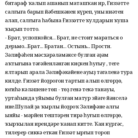
битараф ҡалып ашанып маташҡан ир, Ғиззәттең
салғыға барып йәбешкәнен күреп, уның ниәтен
аңлап, салғыға һабына Ғиззәттең ҡулдарын ҡуша
ҡыҫып тотто.
- Брат, успопкойся... Брат, не стоит мараться о
дерьмо...Брат... Братан... Остынь... Прости.
Зәлифәһен мәсхәрәләмәксе булған әҙәм
аҡтығына тәғәйенләнгән киҫкен һуғыу , теге
ялтарып арала Зәлифәкәйенең ауыҙ тәңгәленә тура
килде. Ғиззәт йоҙроғон тартып алып өлгөрҙө,
юғиһә кәләшенең төп - төҙ генә текә танауы,
уртаһында уйымы булған матур эйәге йәнселә
ине.Шулай ҙа ҡырлы йоҙроҡ Зәлифәнең алғы
ынйы - мәрйен тештәрен тирә һуғып өлгөрҙө,
ҡырҡылан ирендәре ҡанап китте. Ҡан күргәс,
тилерер сиккә еткән Ғиззәт ырғып тороп