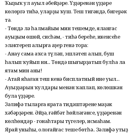
Ҡыҙыҡ ул ауыл әбейҙәре. Үҙҙәренән үҙҙәре
көлөргә тиһәң, уларҙы ҡуш. Теш тигәндә, бигерәк
тә.
- Төндә лә һалмайым мин тешемде, яланғас
ауыҙым өшөй, сисһәм, - тиһә береһе, икенсеһе
эләктереп алырға әҙер генә тора:
- Анау сама аҡса түләп, эшләтеп алып, буш
һалып ҡуйып ни... Төндә шығырҙатып булһа ла
ятам мин аны!
- Атай яһаған теш кенә бисплатный ине уыл...
Ауыҙҙарын ҡулдары менән ҡаплап, көлөшкән
була үҙҙәре.
Зәлифә тыңларға ярата тиңдәштәренең мәҙәк
хәбәрҙәрен. Әйҙә, ғәйбәт һөйләгәнсе, үҙҙәренән
көлһөндәр - гонаһтары түгелер, исмаһам.
Ярай уныһы, олоғайғас тешең бөтһә.. Зәлифә утыҙ