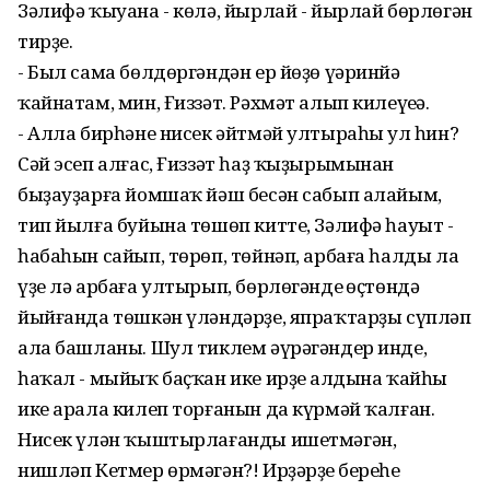
Зәлифә ҡыуана - көлә, йырлай - йырлай бөрлөгән
тирҙе.
- Был сама бөлдөргәндән ер йөҙө үәринйә
ҡайнатам, мин, Ғиззәт. Рәхмәт алып килеүеңә.
- Алла бирһәне нисек әйтмәй ултыраһың ул һин?
Сәй эсеп алғас, Ғиззәт һаҙ ҡыҙырымынан
быҙауҙарға йомшаҡ йәш бесән сабып алайым,
тип йылға буйына төшөп китте, Зәлифә һауыт -
һабаһын сайып, төрөп, төйнәп, арбаға һалды ла
үҙе лә арбаға ултырып, бөрлөгәндең өҫтөндә
йыйғанда төшкән үләндәрҙе, япраҡтарҙы сүпләп
ала башланы. Шул тиклем әүрәгәндер инде,
һаҡал - мыйыҡ баҫҡан ике ирҙең алдына ҡайһы
ике арала килеп торғанын да күрмәй ҡалған.
Нисек үлән ҡыштырлағанды ишетмәгән,
нишләп Кетмер өрмәгән?! Ирҙәрҙең береһе