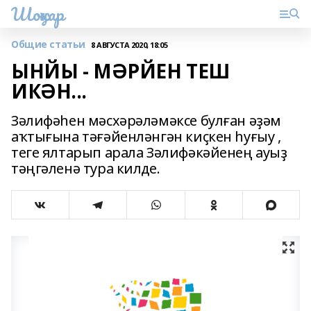
Шоңҡар
Общие статьи
8 АВГУСТА 2020, 18:05
ЫНЙЫ - МӘРЙЕН ТЕШ
ИКӘН...
Зәлифәһен мәсхәрәләмәксе булған әҙәм
аҡтығына тәғәйенләнгән киҫкен һуғыу ,
теге ялтарып арала Зәлифәкәйенең ауыҙ
тәңгәленә тура килде.