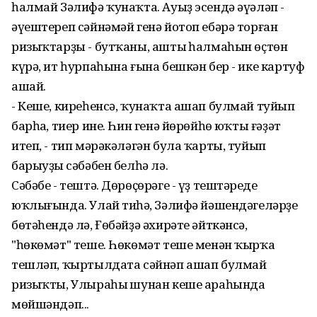
һалмай Зәлифә ҡунаҡта. Ауыҙ эсендә әүәләп -
әүештереп сәйнәмәй генә йотоп ебәрә торған
ризыҡтарҙы - бутҡаны, аштың һалмаһын өҫтөн
күрә, ит һурпаһына ғына бешкән бер - ике картуф
ашай.
- Кеше, киреһенсә, ҡунаҡта ашап булмай туйып
барһаң, тиер ине. Һин генә йөрөйһөң юҡты ғәҙәт
итеп, - тип мәрәкәләгән була ҡарты, туйып
барыуҙың сәбәбен белһә лә.
Сәбәбе - тештә. Дөрөҫөрәге - үҙ тештәреңдең
юҡлығында. Улай тиһәң, Зәлифә йәшендәгеләрҙең
бөтәһендә лә, Ғөбәйҙә әхирәте әйткәнсә,
"һөкөмәт" теше. Һөкөмәт теше менән ҡырҡа
тешләп, ҡыртылдата сәйнәп ашап булмай
ризыҡты, Улыраһың шунан кеше араһында
мөйшәндәп...