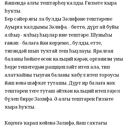
йәшендә алғы тештәрһеҙ ҡалды. Ғиззәте ҡыра
һуҡты.
Бер сәйер яғы ла булды Зәлифәнең тештәренең
Ауырға ҡалдымы Зәлифә, - бөттө, дүрт ай буйы
алһыҙ - ялһыҙ һыҙлар ине тештәре. Шуныһы
ғәжәп - балаға йән керҙеме, , булды, етте,
тигәндәй шып туҡтай теш һыҙлауы. Яралған
баланың һөйәге өсөн кальций кәрәк, организм уны
һеҙҙең тешегеҙҙән ращщепләйт итеп ала, тип
аңлатҡайны тыуған баланы ҡабул итеп тороусы
йәш кенә шәфҡәт туташы. Дүрт ир балаға яңаҡ
тештәрен теге туташ әйткән кальций итеп ғәҙел
бүлеп бирҙе Зәлифә. Ә алғы тештәрен Ғиззәте
ҡыра һуҡты.
Көҙгөгә ҡарап кейенә Зәлифә, йәш саҡтағы