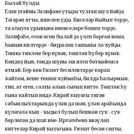
Былай булды.
Еләк уңғайны Зәлифәнең утыҙы тулған шул йәйҙә.
Тәгәрәп ятты, ишелеп уңды. Бисәләр йыйып торҙо,
таң атыуға урынына икенселәре бешеп торҙо.
Зәлифәһе, еләк өсөн былай ҙа үлеп барған нәмә,
һынын килтерҙе - биҙрәләп ташыны ла ҡуйҙы.
Төшкә тиклем бер күнәк, төштән һуң бер күнәк.
Көндөҙ йыя, төндә шуны эш итеп бөтмәйенсә
ятмай. Бер көн Ғиззәт беснлектәрҙе ҡарап
ҡайтам, кеше төшөп ҡуймаһың, билдә һалырмын,
тип, ат егеп, салғы алып сығып китте. Төштән һуң
ғына ҡайтып инде. Кирәй ҡыуағы тигән
сабынлыҡтарында үлән дә шәп, үлән араһында
күләгәлә ҡып - ҡыҙыл булып бешкән суҡ - суҡ
бөрлөгән дә шәп ине. Иртәгеһенә икәүләп
киттеләр Кирәй ҡыуағына. Ғиззәт бесән сапты,