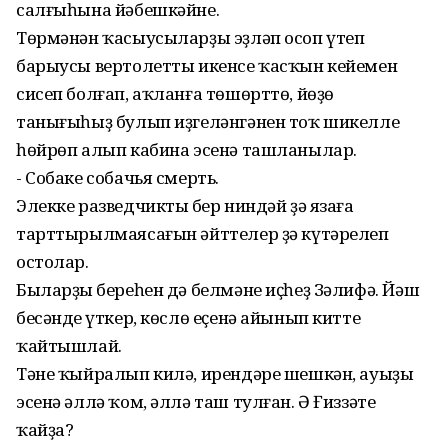
салғыһына йәбешкәйне.
Төрмәнән ҡасыусыларҙы эҙләп осоп үтеп
барыусы вертолетты икенсе ҡасҡын кейемен
сисеп болғап, аҡланға төшөрттө, йөҙө
танығыһыҙ булып иҙгеләнгәнен тоҡ шикелле
һөйрөп алып кабина эсенә ташланылар.
- Собаке собачья смерть.
Элекке разведчиктың бер ниндәй ҙә язаға
тарттырылмаясағын әйттелер ҙә күтәрелеп
остолар.
Быларҙың береһен дә белмәне иҫһеҙ Зәлифә. Йәш
бесәндең үткер, көслө еҫенә айынып китте
ҡайтышлай.
Тәне ҡыйралып килә, ирендәре шешкән, ауыҙы
эсенә әллә ҡом, әллә таш тулған. Ә Ғиззәте
ҡайҙа?