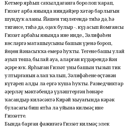
Кетмер ярһып саңҡылдағанға боролоп ҡарап,
Ғиззәт арба янында ниндәйҙер хәтәр барлығын
шундуҡ аңланы. Йәшен тиҙлегендә тиһәң дә, һә
тигәнсе, тиһәң дә, оҙаҡ булыр -. күҙ асып йомғансы
Ғиззәт арбаһы янында ине инде., Зәлифәһен
көсләргә маташыусының башын үҙенә бороп,
йөҙөн йәнасыҡҡа емерә һуҡты. Тегенең башы улай
ауып төшә, былай ауа, аларған күҙҙәрендә йән
әҫәре юҡ. Ярһыған Ғиззәт уның башын тызып тик
ултырғанын аңлап ҡалып, Зәлифәһенең өҫтәнән
күтәреп алды ла ергә ҡуша һуҡты. Разведчиктар
әҙерләү мәктәбендә үҙләштергән һөнәре
ҡасандыр киләсәктә Кирәй ҡыуағында кәрәк
буласағы биш ятһа ла уйына килмәҫ ине
Ғиззәттең.
Бында барған фажиғәгә Ғиззәт килмәҫ элек