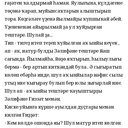
ғәҙәтен ҡалдырмай һаман. Яулығына, күлдәгенең
төҫөнә ҡарап, муйынсаҡтарын алыштырып
тора. Көҙгәләге үҙенә йылмайҙы ҡупшыҡай әбей.
Үҙенекенән айырылмай ҙа ул ҡуйҙырған
тештәре. Шулай ҙа...
Тип - тигеҙ итеп теҙеп ҡуйылған аҡ ынйы кеүек ,
ап - аҡ, иатур булды Зәлифәнең тештәре йәш
сағында. Йылмайһа, йөҙө яҡтырып, һылыулығы
бермә - бер артып киткәндәй була.. Ә сыңғыратып
көлөп ебәрһә инде, шул аҡ ынйылар нәфис сыңлы
утыҙ ике ҡыңғырау булып бер юлы зыңғырлай ине.
Шул ап - аҡ ынйы тештәре ҡауыштырҙы
Зәлифәне Ғиззәт менән.
Киске уйынға күрше ауылдан дуҫтары менән
килгән Ғиҙҙәт:
- Кем көлдө ошонда яңы? Шул матур итеп көлгән