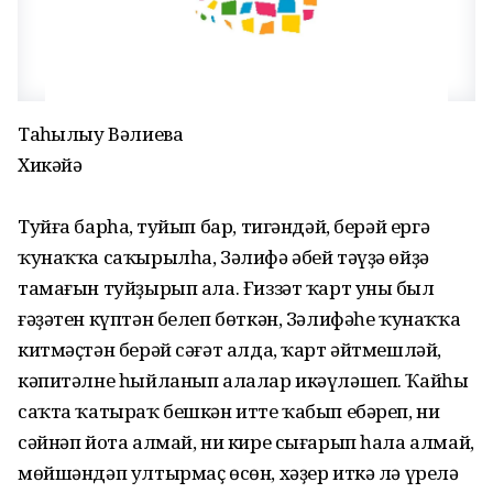
Таңһылыу Вәлиева
Хикәйә
Туйға барһаң, туйып бар, тигәндәй, берәй ергә
ҡунаҡҡа саҡырылһа, Зәлифә әбей тәүҙә өйҙә
тамағын туйҙырып ала. Ғиззәт ҡарт уның был
ғәҙәтен күптән белеп бөткән, Зәлифәһе ҡунаҡҡа
китмәҫтән берәй сәғәт алда, ҡарт әйтмешләй,
кәпитәлне һыйланып алалар икәүләшеп. Ҡайһы
саҡта ҡатыраҡ бешкән итте ҡабып ебәреп, ни
сәйнәп йота алмай, ни кире сығарып һала алмай,
мөйшәндәп ултырмаҫ өсөн, хәҙер иткә лә үрелә