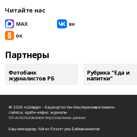
Читайте нас
Партнеры
Фотобанк
Рубрика "Еда и
журналистов РБ
напитки"
© 2026 «Шоңҡар» - Башҡортостан йәштәренәң ижтимағи-
сәйәси, әҙәби-нәфис журналы
Об использовании персональных данных
Баш мөхәррир: Айгиз Ғиззәт улы Баймөхәмәтов