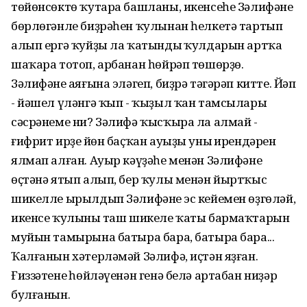
төйөнсөктө ҡутара башланы, икенсеһе Зәлифәнең
бөрлөгәнле биҙрәһен ҡулынан һелкетә тартып
алып ергә ҡуйҙы ла ҡатындың ҡулдарын артҡа
шаҡара тотоп, арбанан һөйрәп төшөрҙө.
Зәлифәнең аяғына эләгеп, биҙрә тәгәрәп китте. Йәп
- йәшел үләнгә ҡып - ҡыҙыл ҡан тамсылары
сәсрәнеме ни? Зәлифә ҡысҡыра ла алмай -
ғифрит ирҙең йөн баҫҡан ауыҙы уның ирендәрен
ялмап алған. Ауыр кәүҙәһе менән Зәлифәнең
өҫтәнә ятып алып, бер ҡулы менән йыртҡыс
шикелле ырылдып Зәлифәнең эс кейемен өҙгөләй,
икенсе ҡулының таш шикеле ҡаты бармаҡтарын
муйын тамырына батыра бара, батыра бара...
Ҡалғанын хәтерләмәй Зәлифә, иҫтән яҙған.
Ғиззәтенең һөйләүенән генә белә артабан ниҙәр
булғанын.