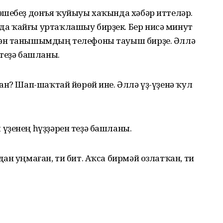
әшебеҙ донъя ҡуйыуы хаҡында хәбәр иттеләр.
а ҡайғы уртаҡлашыу бирҙек. Бер нисә минут
гән танышымдың телефоны тауыш бирҙе. Әллә
 теҙә башланы.
ан? Шап-шаҡтай йөрөй ине. Әллә үҙ-үҙенә ҡул
үҙенең һүҙҙәрен теҙә башланы.
ан уңмаған, ти бит. Аҡса бирмәй озлатҡан, ти
?