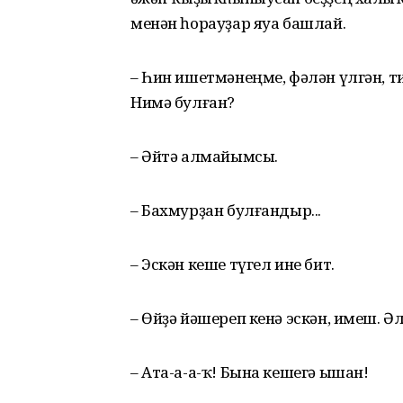
менән һорауҙар яуа башлай.
– Һин ишетмәнеңме, фәлән үлгән, т
Нимә булған?
– Әйтә алмайымсы.
– Бахмурҙан булғандыр...
– Эскән кеше түгел ине бит.
– Өйҙә йәшереп кенә эскән, имеш. Ә
– Ата-а-а-ҡ! Бына кешегә ышан!