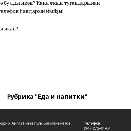
имә булды икән? Ҡана яҡын туғандарынан
телефон һандарын йыйҙы:
ы икән?
Рубрика "Еда и напитки"
ррир: Айгиз Ғиззәт улы Баймөхәмәтов
Телефон
(347)272-61-64