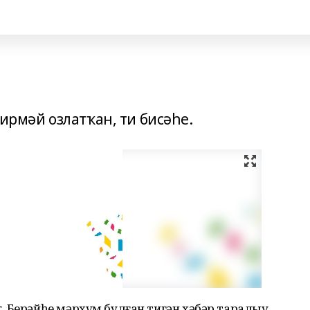
ирмәй озлатҡан, ти бисәһе.
. Берәйһе мәрхүм булған тигән хәбәр таралыу