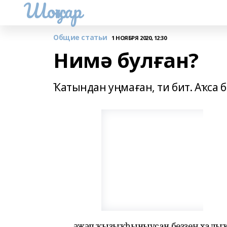
Шоңҡар
Общие статьи
1 НОЯБРЯ 2020, 12:30
Нимә булған?
Ҡатындан уңмаған, ти бит. Аҡса б
Ғәжәп ҡыҙыҡһыныусан беҙҙең халыҡ