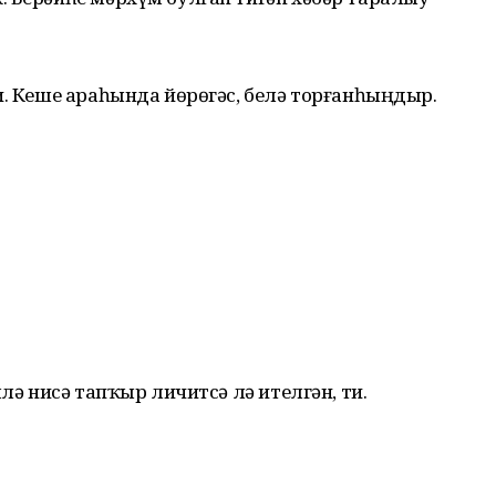
и. Кеше араһында йөрөгәс, белә торғанһыңдыр.
ллә нисә тапҡыр личитсә лә ителгән, ти.