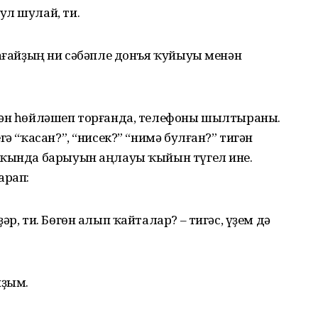
ул шулай, ти.
 ағайҙың ни сәбәпле донъя ҡуйыуы менән
нән һөйләшеп торғанда, телефоны шылтыраны.
гә “ҡасан?”, “нисек?” “нимә булған?” тигән
аҡында барыуын аңлауы ҡыйын түгел ине.
арап:
р, ти. Бөгөн алып ҡайталар? – тигәс, үҙем дә
йҙым.