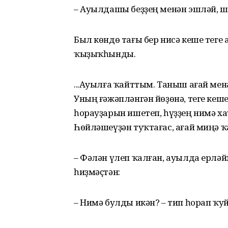
– Ауылдашы беҙҙең менән эшләй, ш
Был көндө тағы бер нисә кеше теге
ҡыҙыҡһынды.
...Ауылға ҡайттым. Таныш ағай ме
Уның ғәжәпләнгән йөҙөнә, теге кеше
һорауҙарын ишетеп, һүҙҙең нимә х
Һөйләшеүҙән туҡтағас, ағай миңә ҡ
– Фәлән үлеп ҡалған, ауылда ерләйҙә
һиҙмәҫтән:
– Нимә булды икән? – тип һорап ҡу