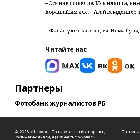
– Эсә ине шикелле. Ысынлап та, н
һорашайым әле. – Ағай кемдеңдер 
– Фәлән үлеп ҡалған, ти. Нимә булд
Читайте нас
Партнеры
Фотобанк журналистов РБ
© 2026 «Шоңҡар» - Башҡортостан йәштәренәң
Баш мөхә
ижтимағи-сәйәси, әҙәби-нәфис журналы