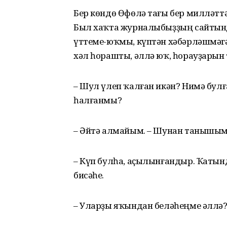
Бер көндө Өфөлә тағы бер милләтт
Был хаҡта журналыбыҙҙың сайтынд
үттеме-юҡмы, күптән хәбәрләшмә
хәл һорашты, әллә юҡ, һорауҙарын
– Шул үлеп ҡалған икән? Нимә булғ
һалғанмы?
– Әйтә алмайым. – Шунан танышым 
– Күп булһа, аҫылынғандыр. Ҡатынд
бисәһе.
– Уларҙы яҡындан беләһеңме әллә