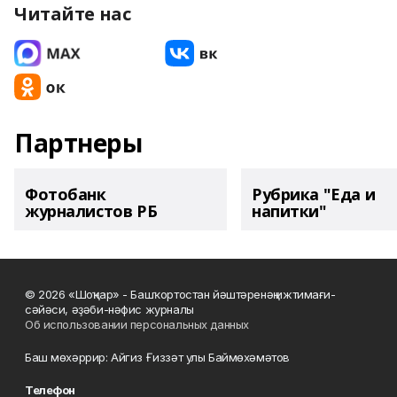
Читайте нас
Партнеры
Фотобанк
Рубрика "Еда и
журналистов РБ
напитки"
© 2026 «Шоңҡар» - Башҡортостан йәштәренәң ижтимағи-
сәйәси, әҙәби-нәфис журналы
Об использовании персональных данных
Баш мөхәррир: Айгиз Ғиззәт улы Баймөхәмәтов
Телефон