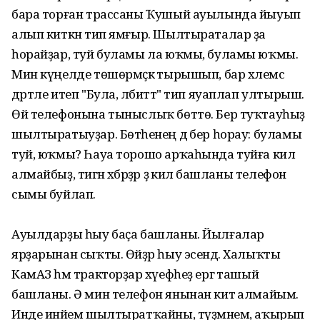
бара торған трассаны Ҡушый ауылында йыуып
алып киткән тип ямғыр. Шылтыраталар ҙа
һорайҙар, туй буламы ла юҡмы, буламы юҡмы.
Мин күңелде төшөрмәҫкә тырышып, бар хәлемсә
дәртле итеп "Була, әлбиттә" тип яуаплап ултырыш.
Өй телефонына тыныслыҡ бөттө. Бер туҡтауһыҙ
шылтыратыуҙар. Бөтәһенең дә бер һорау: буламы
туй, юҡмы? Һауа торошо арҡаһында туйға килә
алмайбыҙ, тигән хәбәрҙәр ҙә килә башланы телефон
сымы буйлап.
Ауылдарҙы һыу баҫа башланы. Йылғалар
ярҙарынан сыҡты. Өйҙәр һыу эсендә. Халыҡты
КамАЗ һәм тракторҙар хәүефһеҙ ергә ташый
башланы. Ә мин телефон янынан китә алмайым.
Инде инәйем шылтыратҡайны, түҙмәнем, аҡырып