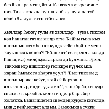
бер йыл ара менән, йәғни 16 августа үткәрергә ине
ниәт. Тик саҡ ҡына һуңлағанбыҙ, шуға ла туй
көнөн 9 август итеп тәғәйенләнек.
Хыялдар, һөйөү тулы аҡ хыялдар... Туйға тиклем
көн һанаған татлы мәлдәр етте. Ҡайһы ғына ҡыҙ
ашҡынып көтмәһен аҡ күлдәк кейеп һөйгәне менән
ҡауышасаҡ көнөн?! "Бәйләнештә" селтәрендә лә көндәр
һанап, иләҫ-миләҫ яҙмаларым да булманы түгел.
Тик кешеләр нишләптер гел кире күҙлек аша
ҡарап, һығымта яһарға әүәҫ ул?! "Был тиклем дә
ашҡыныр икән кейәүгә, атай-әсәй йортонан
ялҡҡандыр, инде түҙә алмай", тип хәбәр йөрөтөүҙәре
сәпсим генә кәрәкмәһә лә, килеп инделәр барыбер
ҡолаҡҡа. Быны ишетеп әсәйемдең күңеле кителде,
мин дә көйһөҙләнеп алдым. Заманында түккән