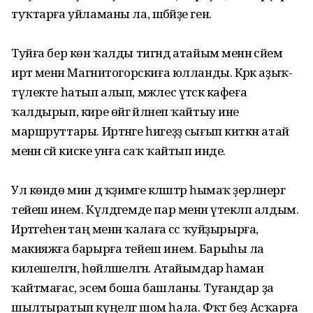
туҡтарға уйламаны ла, шәбәйҙе генә.
Туйға бер көн ҡалды тигәндә атайым менән әсәйем
иртә менән Магнитогорскиға юлланды. Кәрәк аҙыҡ-
түлекте һатып алып, мәжлес үтәсәк кафеға
ҡалдырып, кире өйгә әйләнеп ҡайтыу ине
маршруттары. Иртәнге һигеҙҙә сығып киткән атай
менән әсәй киске унға саҡ ҡайтып инде.
Ул көндө мин дә ҡәҙимге кәләштәр һымаҡ әҙерләнергә
тейеш инем. Күлдәгемде пар менән үтекләп алдым.
Иртәгеһенә таң менән ҡалаға сәс ҡуйҙырырға,
макияжға барырға тейеш инем. Барыһы ла
килешелгән, һөйләшелгән. Атайымдар һаман
ҡайтмағас, эсем боша башланы. Туғандар ҙа
шылтыратып күңелгә шом һала. Фәҡәт беҙ Асҡарға