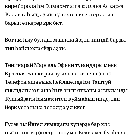
кире борола һәм Әлмөхәмәт аша юллана Асҡарға.
Ҡалайтаһың, аҙыҡ-түлекте нисектер алып
барып еткерер кәрәк бит.
Бөтә нәмә һыу булды, машина йөҙөп тигәндәй барҙы,
тип һөйләнеләр әсәйҙәр аҙаҡ.
Төнгә ҡарай Марсель Өфөнән туғандары менән
Красная Башкирия ауылына килеп төштө.
Телефон аша ғына һөйләшелде һәм Таштуй
янындағы юл аша һыу ағып ятҡаны асыҡланды.
Ҡушыйҙағы һымаҡ итеп ҡуймаһын инде, тип
йөрәк уста ғына тотолдо ул кистә.
Гусев һәм Йәнгел яғындағы күперҙе бар хәлсә
нығытып торҙолар тороуын. Бейек кенә булһа ла,