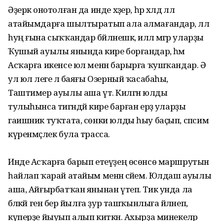
Әҙерәк онотолған да инде хәҙер, һәр хәлдә әллә
атайымдарға шылтыратып ала алмағандар, әллә
һуң ғына сыҡҡандар бәйләнешкә, иллә мәгәр уларҙы
Ҡушый ауылы янында кире борғандар, һәм
Асҡарға икенсе юл менән барырға ҡушҡандар. Ә
ул юл әлеге лә баяғы Озерный ҡасабаһы,
Таштимер ауылы аша үтә. Килгән юлды
тулыһынса тигәндәй кире барған ерҙә уларҙы
гаишник туҡтата, сөнки юлды һыу баҫып, сәпсим
күренмәҫлек була трасса.
Инде Асҡарға барып етеүҙең өсөнсө маршрутын
һайлап ҡарай атайым менән әсәйем. Юлдаш ауылы
аша, Айғырбатҡан янынан үтеп. Тик унда ла
бәләкәй генә бер йылға ҙур ташҡынлыға әйләнеп,
күперҙе йыуып алып киткән. Ахырҙа минекеләр