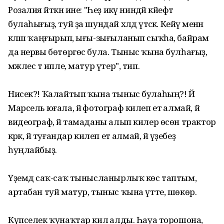
Розалия әйткән ине: "Һеҙ икәү ниндәй кәйефтә
булаһығыҙ, туй ҙа шундай хәлдә үтәсәк. Кейәү менән
кәләш ҡаңғырып, ығы-зығыланып сыҡһа, байрам
да нервы бөтөргөс була. Тыныс ҡына булһағыҙ,
мәжлес тә ипле, матур үтер", тип.
Нисек?! Ҡалайтып ҡына тыныс булаһың?! Йә
Марсель юғала, йә фотограф килеп етә алмай, йә
видеограф, йә тамаданы алып килер өсөн трактор
кәрәк, йә туғандар килеп етә алмай, йә үҙебеҙ
һуңлайбыҙ.
Үҙемдә саҡ-саҡ тынысланырлыҡ көс таптым,
артабан туй матур, тыныс ҡына үтте, шөкөр.
Күпселек ҡунаҡтар килә алды. Һауа торошона,