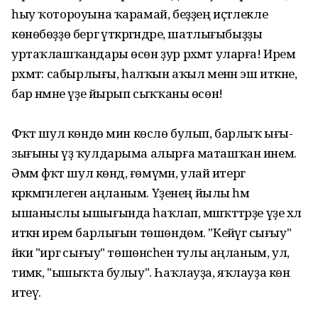
һыу ҡотороуына ҡарамай, беҙҙең иҫтәлекле
көнөбөҙҙө бергә үткәргәндәре, шатлығыбыҙҙы
уртаҡлашҡандары өсөн ҙур рәхмәт уларға! Иремә
рәхмәт: сабырлығы, һалҡын аҡыл менән эш иткәне,
бар нәмәне үҙе йырып сыҡҡаны өсөн!
Фәҡәт шул көндө мин көслө булып, барлыҡ ығы-
зығыны үҙ ҡулдарыма алырға маташҡан инем.
Әммә фәҡәт шул көндә, ғөмүмән, улай итергә
кәрәкмәгәнлеген аңланым. Үҙенең йылы һәм
ышаныслы ышығында һаҡлап, мәшәҡәттәрҙе үҙе хәл
иткән ирем барлығын төшөндөм. "Кейәүгә сығыу"
йәки "иргә сығыу" төшөнсәһен тулы аңланым, ул,
тимәк, "ышыҡта булыу". Һаҡлауҙа, яҡлауҙа көн
итеү.