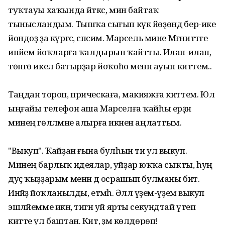
туҡтауы хаҡында әйткәс, мин байтаҡ
тынысландым. Тышҡа сығып күк йөҙөндә бер-ике
йондоҙ ҙа күргәс, сәпсим. Марсель мине Мәғниттәге
инәйемә йоҡларға ҡалдырып ҡайтты. Илап-илап,
төнгө икелә батырҙар йоҡоһо менән ауып киттем..
Таңдан тороп, прическаға, макияжға киттем. Юл
ыңғайы телефон аша Марселға ҡайһы ерҙән
минең гөлләмәне алырға икәнен аңлаттым.
"Выкуп". Ҡайҙан ғына булһын ти ул выкуп.
Минең барлыҡ идеялар, уйҙар юҡҡа сыҡты, һуң
дуҫ ҡыҙҙарым менән дә осрашып булманы бит.
Инәйҙә йоҡланылды, етмәһә. Әллә үҙем-үҙемә выкуп
эшләйемме икән, тигән уй ярты секундтай үтеп
китте ул баштан. Кит, әҙәм көлдөрөп!