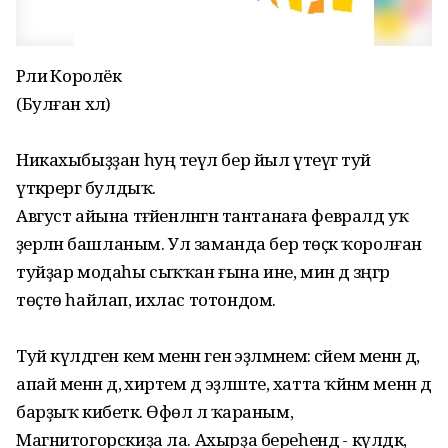
Рәлиә Королёк
(Булған хәл)
Никахыбыҙҙан һуң теүәл бер йыл үтеүгә туй
үткәрергә булдыҡ.
Август айына тәғәйенләнгән тантанаға февралдә уҡ
әҙерләнә башланым. Ул заманда бер төҫкә ҡоролған
туйҙар модаһы сыҡҡан ғына ине, мин дә зәңгәр
төҫтө һайлап, ихлас тотондом.
Туй күлдәген кем менән генә эҙләмәнем: әсәйем менән дә,
апай менән дә, әхирәтем дә эҙләште, хатта ҡәйнәм менән дә
барҙыҡ кибеткә. Өфөлә лә ҡараным,
Магнитогорскиҙа ла. Ахырҙа береһендә - күлдәк,