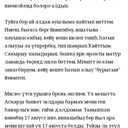
икенсеһендә болеро алдыҡ.
Туйға бер ай алдан ауылыма ҡайтып киттем.
Имеш, бығаса бергә йәшәмәгәнбеҙ, яңы ғына
ҡауышасаҡбыҙ, кейәү кеше килеп төшһә, һатып
алыуҙы ла үткәрербеҙ, тип шаярып.Ҡайттым.
Саҡырыу ҡағыҙҙарын, башҡа кәрәк-яраҡты матур
лаванда төҫөндә эшләп бөттөм. Мәғниттә гөлләмәгә
заказ бирҙем, кейәү кешегә һатып алыу "бурысын"
йөкмәтеп.
Мәжлес үтәсәк урынға бронь эшләнек. Ул ваҡытта
Асҡарҙа банкет залдары бармаҡ менән генә
һанарлыҡ ине, тиһәм дә алдамам. Танышҡан
көнөбөҙ 17 август ине, никахыбыҙ бер йыл ара
менән шулай уҡ 17 августа булды. Туйҙы ла теүәл