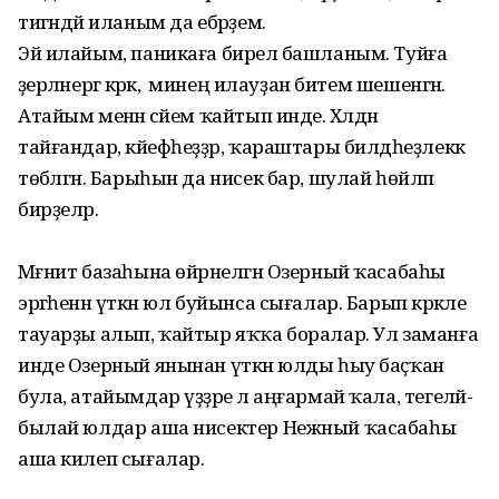
тигәндәй иланым да ебәрҙем.
Эй илайым, паникаға бирелә башланым. Туйға
әҙерләнергә кәрәк, ә минең илауҙан битем шешенгән.
Атайым менән әсәйем ҡайтып инде. Хәлдән
тайғандар, кәйефһеҙҙәр, ҡараштары билдәһеҙлеккә
төбәлгән. Барыһын да нисек бар, шулай һөйләп
бирҙеләр.
Мәғнит базаһына өйрәнелгән Озерный ҡасабаһы
эргәһенән үткән юл буйынса сығалар. Барып кәрәкле
тауарҙы алып, ҡайтыр яҡҡа боралар. Ул заманға
инде Озерный янынан үткән юлды һыу баҫҡан
була, атайымдар үҙҙәре лә аңғармай ҡала, тегеләй-
былай юлдар аша нисектер Нежный ҡасабаһы
аша килеп сығалар.