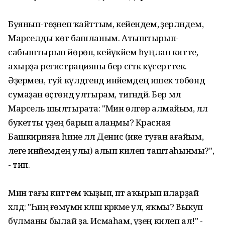
Буянып-төҙәнеп ҡайттым, кейендем, әҙерләндем,
Марселды көтә башланым. Атыштырып-
сабыштырып йөрөп, кейәүкәйем һуңлап китте,
ахырҙа регистрацияны бер сәғәткә күсерттек.
Әҙермен, туй күлдәгендә инәйемдең ишек төбөндә
сумаҙан өҫтөндә ултырам, тигәндәй. Бер мәл
Марсель шылтырата: "Мин өлгөрә алмайым, әллә
букетты үҙең барып алаңмы? Красная
Башкирияға һине әллә Денис (ике туған ағайым,
әлеге инәйемдең улы) алып килеп таштаһынмы?",
- тип.
Мин тағы киттем ҡыҙып, әпәт аҡырып иларҙай
хәлдә: "Һиңә ғөмүмән кәләш кәрәкме ул, яҡмы? Выкуп
булманы былай ҙа. Исмаһам, үҙең килеп ал!" -