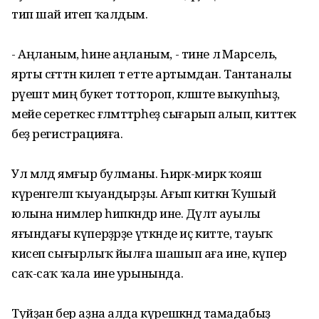
тип шай итеп ҡалдым.
- Аңланым, һине аңланым, - тине лә Марсель,
ярты сәғәттән килеп тә етте артымдан. Тантаналы
рәүештә миңә букет тоттороп, кәләште выкупһыҙ,
мейе сереткес ғәләмәттәрһеҙ сығарып алып, киттек
беҙ регистрацияға.
Ул мәлдә ямғыр булманы. Һирәк-мирәк ҡояш
күренгеләп ҡыуандырҙы. Ағып киткән Ҡушый
юлына нимәлер һипкәндәр ине. Дәүләт ауылы
яғындағы күперҙәрҙе үткәнде иҫ китте, тауыҡ
кисеп сығырлыҡ йылға шашып аға ине, күпер
саҡ-саҡ ҡала ине урынында.
Туйҙан бер аҙна алда күрешкәндә тамадабыҙ