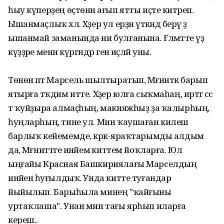
һыу күперҙең өҫтөнән ағып ятты иҫте китәреп.
Ышанмаҫлыҡ хәл. Хәҙер ул ерҙән үткәндә берәү ҙә
ышанмай заманында ни булғанына. Ғәләмәтте үҙ
күҙҙәре менән күргәндәр генә иҫләй уны.
Төнөн әпәт Марсель шылтыратып, Мәғниткә барып
ятырға тәҡдим итте. Хәҙер юлға сыҡмаһаң, иртәгә сәс
тә ҡуйҙыра алмаҫһың, макияжһыҙ ҙа ҡалырһың,
һуңларһың, тине ул. Мин ҡаушаған килеш
барлыҡ кейемемде, кәрәк-яраҡтарымды алдым
да, Мәғниттәге инәйемә киттем йоҡларға. Юл
ыңғайы Красная Башкириялағы Марселдың
инәйенә һуғылдыҡ. Унда китте туғандар
йыйылып. Барыһыла минең "ҡайғыны
уртаҡлаша". Унан мин тағы ярһып иларға
кереш..