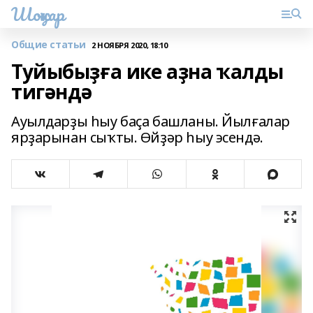
Шоңҡар
Общие статьи
2 НОЯБРЯ 2020, 18:10
Туйыбыҙға ике аҙна ҡалды
тигәндә
Ауылдарҙы һыу баҫа башланы. Йылғалар
ярҙарынан сыҡты. Өйҙәр һыу эсендә.