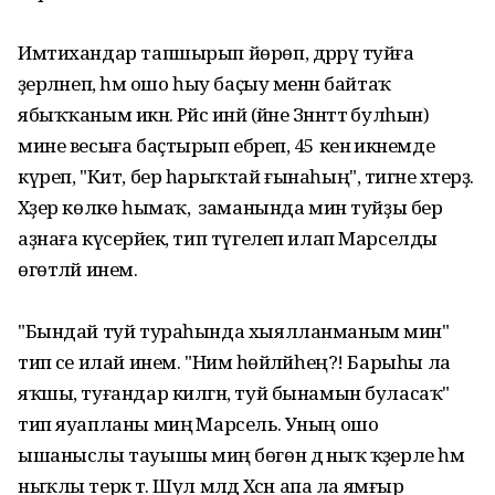
Имтихандар тапшырып йөрөп, дәррәү туйға
әҙерләнеп, һәм ошо һыу баҫыу менән байтаҡ
ябыҡҡаным икән. Рәйсә инәй (йәне Зәннәттә булһын)
мине весыға баҫтырып ебәреп, 45 кенә икәнемде
күреп, "Кит, бер һарыҡтай ғынаһың", тигәне хәтерҙә.
Хәҙер көлкө һымаҡ, ә заманында мин туйҙы бер
аҙнаға күсерәйек, тип түгелеп илап Марселды
өгөтләй инем.
"Бындай туй тураһында хыялланманым мин"
тип әсе илай инем. "Нимә һөйләйһең?! Барыһы ла
яҡшы, туғандар килгән, туй бынамын буласаҡ"
тип яуапланы миңә Марсель. Уның ошо
ышаныслы тауышы миңә бөгөн дә ныҡ ҡәҙерле һәм
ныҡлы терәк тә. Шул мәлдә Хәсән апа ла ямғыр