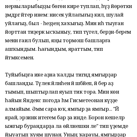
нервыларыбыҙҙы бөгөн кире туплап, һүҙ йөрөткән
әҙәмдәргә әйтер инем: нисек уйлағығыҙ килә, шулай
уйлағыҙ, был - һеҙҙең хаҡығыҙ. Мин иһә тыуған
йорттан тиҙерәк ысҡыныу, тип түгел, берҙән-берем
менән ғаилә булып, яңы тормош башларға
ашҡындым. Һағындым, яраттым, тип
әйтмәксемен.
Туйыбыҙға ике аҙна ҡалды тигәндә ямғырҙар
башланды. Тәүлек әйләнәһенә йә шәбәйеп, йә бер аҙ
тымып, шыптырлап яуып тик тора. Мин көн
һайын Яндекс погода һәм Гисметеонан күҙҙе
алмайым. Әммә сара юҡ, ямғыр ҙа ямғыр... "Йә
ярай, эрзинкә итегем бар ҙа инде. Борон кешеләр
ыжғыр бурандарҙа ла өйләнешкән әле" тип үҙемде
йыуатып ҡуям шунан. Уның ҡарауы, ямғырҙар