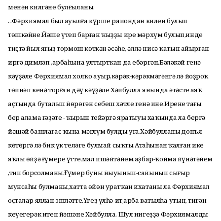
менән килгәне булғыланы.
...Фәрхиямал был ауылға күрше райондан килен булып
төшкәйне.Йәше үтеп барған ҡыҙҙы ире мәрхүм булып,инде
тиҫтә йыл яңғыҙ тормош көткән әсәһе, әллә нисә ҡатын айырған
иргә димләп ,арбаһына ултыртҡан да ебәргән.Бәләкәй генә
кәүҙәле Фәрхиямал холҡо ауыр,кәрәк-кәрәкмәгәнгә лә йоҙроҡ
төйнәп кенә торған дәү кәүҙәле Хәйбулла янында әтәстең аяҡ
аҫтында буталып йөрөгән себеш хәтле генә ине.Иренең тағы
бер алама ғәҙәте - ҡырын тейәргә яратыуы хаҡында ла бергә
йәшәй башлағас ҡына мәғлүм булды уға.Хәйбулланың донъя
көтөргә лә бик үк теләге булмай сыҡты.Атаһынан ҡалған ике
яҡлы өйҙә ғүмере үтте,мал ишәйтәйем,аҙбар-ҡойма йүнәтәйем
,тип борсолманы.Ғүмер буйы йыуынып-сайынып сығыр
мунсаһы булманы,хатта өйөн уратҡан ихатаны ла Фәрхиямал
оҫталар яллап эшләтте.Үгеҙ үлһә-ит,арба ватылһа-утын, тигән
кеүегерәк итеп йәшәне Хәйбулла. Шул нигеҙҙә Фәрхиямалдың