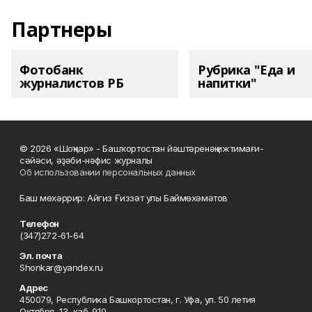
Партнеры
Фотобанк
Рубрика "Еда и
журналистов РБ
напитки"
© 2026 «Шоңҡар» - Башҡортостан йәштәренәң ижтимағи-
сәйәси, әҙәби-нәфис журналы
Об использовании персональных данных
Баш мөхәррир: Айгиз Ғиззәт улы Баймөхәмәтов
Телефон
(347)272-61-64
Эл. почта
Shonkar@yandex.ru
Адрес
450079, Республика Башкортостан, г. Уфа, ул. 50 летия
Октября, 13, каб. 910