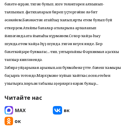
бәхете-ирҙән, тигән булып, изге теләктәрен алҡынып-
талпынып ,фатихаларын биреп үҫтергәйне лә бит
әсәкәйем.Бәләкәстән атайһыҙ ҡалып,ярты етем булып буй
еткерҙем.Атайлы балалар аталарына арҡаланып
йәшәгәндә,ата йылыһы күрмәнем.Соҡор ҡайҙа-һыу
шунда,етем ҡайҙа-һүҙ шунда ,тигән кеүек инде. Бер
бәхеткәйҙәрең булмағас...-тип, ултырғайны Фәрхиямал аҙаҡҡы
тапҡыр килгәнендә.
Зәбирә уйҙарынан арынып,аш бүлмәһенә үтте ,бәлеш ҡамыры
баҫырға тотондо.Мәрхүмәне ҡуйып ҡайтҡас,өсөн,етеһен
уҡытырға,ҡөръән табыны әҙерләргә кәрәк булыр...
Читайте нас