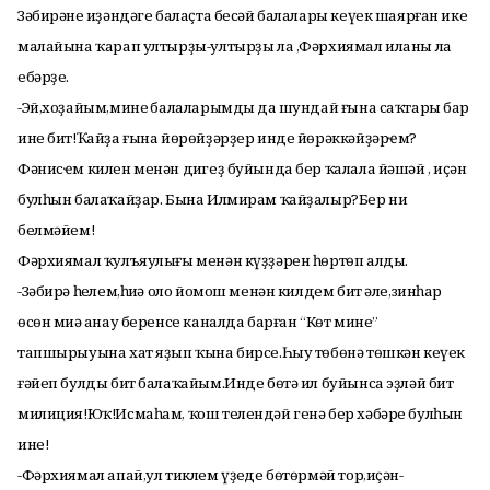
Зәбирәнең иҙәндәге балаҫта бесәй балалары кеүек шаярған ике
малайына ҡарап ултырҙы-ултырҙы ла ,Фәрхиямал иланы ла
ебәрҙе.
-Эй,хоҙайым,минең балаларымдың да шундай ғына саҡтары бар
ине бит!Ҡайҙа ғына йөрөйҙәрҙер инде йөрәккәйҙәрҽм?
Фәнисҽм килен менән диңгеҙ буйында бер ҡалала йәшәй , иҫән
булһын балаҡайҙар. Бына Илмирам ҡайҙалыр?Бер ни
белмәйем!
Фәрхиямал ҡулъяулығы менән күҙҙәрен һөртөп алды.
-Зәбирә һеңлем,һиңә оло йомош менән килдем бит әле,зинһар
өсөн миңә анау беренсе каналда барған “Көт мине”
тапшырыуына хат яҙып ҡына бирсе.Һыу төбөнә төшкән кеүек
ғәйеп булды бит балаҡайым.Инде бөтә ил буйынса эҙләй бит
милиция!Юҡ!Исмаһам, ҡош телендәй генә бер хәбәре булһын
ине!
-Фәрхиямал апай,ул тиклем үҙеңде бөтөрмәй тор,иҫән-