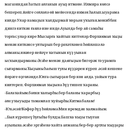
магазиндан һатып алғанын ауыҙ итмәне. Илмира көлсә
бешереп,йәйге селләлә өй мейесендә икмәк һалып,ыуарама
килде.Улар намаҙын ҡалдырмай ҡөрьән уҡыған,мөкиббән
дингә киткән ғаилә ине инде.Ауылда бер ай самаһы
торғас,улар кире Мысырға ҡайтып киттеләр.Фәрхиямал ҡыҙы
менән киткәнсе ултырып бер рәхәтләнеп һөйләшә лә
алманы,ниңәлер кейәүе ҡатынын күҙ уңынан
ысҡындырманы.Әсәһе менән дә,яңғыҙын бигерәк тә урамға
сығарманы.Ҡыҙының һағыш тулы күҙҙәрен күреп ,әсәй кешенең
йөрәге өҙгөләнде.Юлға сығырҙан бер көн алда, уңайын тура
килтереп, Фәрхиямал ҡыҙына һүҙ тишеп ҡараны.
-Балаҡайым,бәлки ҡалырһың,бер баланы ҡарарбыҙ
әле,уҡыуыңды тамамлап ҡуйырһың.Китмә,балам!
-Юҡ,әсәй!Көфөр һүҙ һөйләмә.Мин иремдән ҡалмайым.
...Был күрешеү һуңғыһы булды.Башҡа ҡыҙы тыуған
ауылына,әсәһе эргәһенә ҡайта алманы,бер-бер артлы ҡыҙҙары