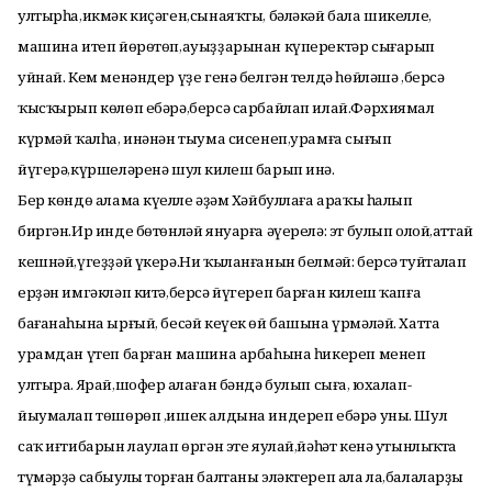
ултырһа,икмәк киҫәген,сынаяҡты, бәләкәй бала шикелле,
машина итеп йөрөтөп,ауыҙҙарынан күперектәр сығарып
уйнай. Кем менәндер үҙе генә белгән телдә һөйләшә ,берсә
ҡысҡырып көлөп ебәрә,берсә сарбайлап илай.Фәрхиямал
күрмәй ҡалһа, инәнән тыума сисенеп,урамға сығып
йүгерә,күршеләренә шул килеш барып инә.
Бер көндө алама күңелле әҙәм Хәйбуллаға араҡы һалып
биргән.Ир инде бөтөнләй януарға әүерелә: эт булып олой,аттай
кешнәй,үгеҙҙәй үкерә.Ни ҡыланғанын белмәй: берсә туйтаңлап
ерҙән имгәкләп китә,берсә йүгереп барған килеш ҡапға
бағанаһына ырғый, бесәй кеүек өй башына үрмәләй. Хатта
урамдан үтеп барған машина арбаһына һикереп менеп
ултыра. Ярай,шофер аңлаған бәндә булып сыға, юхалап-
йыумалап төшөрөп ,ишек алдына индереп ебәрә уны. Шул
саҡ иғтибарын лаулап өргән эте яулай,йәһәт кенә утынлыҡта
түмәрҙә сабыулы торған балтаны эләктереп ала ла,балаларҙың