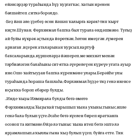
ейәнсәрҙәр тураһында һүҙ ҡуҙғатҡас, ҡатын иренен
бәлшәйтеп ,ситкә боролдо.
-Беҙ йәш әле,үҙебеҙ өсөн йәшәп ҡалырға кәрәк!-тип ҡырт
киҫте.Шунан, Фәрхиямал башҡа был турала өндәшмәне. Туғыҙ
ай буйы күкрәк аҫтында йөрөткән, һөтөн имеҙгән ,ғүмерен
арнаған ,иҫерек аталарынан ҡурсып,картуф
баҡсаларында,күршеләрҙә йәшереп,мең михнәт менән
тәрбиәләгән балаһының сит-ятҡа әүерелеүен күреүе уғата ауыр
ине.Ошо ҡайтыуҙан башҡа күренмәне улары.Берәйһе улы
тураһында һораша башлаһа,Фәрхиямал һүҙҙе тиҙ генә икенсе
юҫыҡҡа бороп ебәрер булды.
..Инде ҡыҙы Илмирала булды бөтә өмөтө
Фәрхиямалдың.Ҡыҙыҡай тырышып ҡына уҡыны,тыныс,ипле
генә бала булып үҫте.Әсәһе бөтә күңелен биреп яратҡанға
осоноп та китмәне.Өйҙә лә тыныс ҡына итеп бөтә эштә лә
ярҙамлашып,аҡыллы ғына ҡыҙ булып үҫеп, буйға етте. Тик