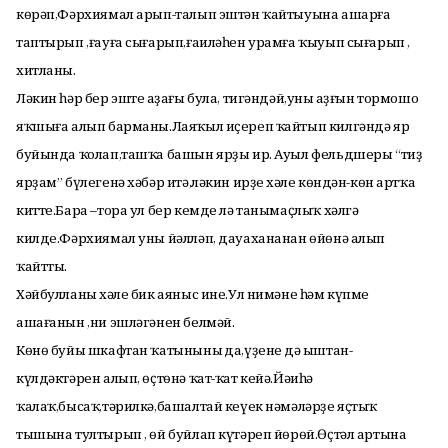
көрәп,Фәрхиямал арып-талып эштән ҡайтыуына ашарға
таптырып ,ғауға сығарып,ғаиләһен урамға ҡыуып сығарып ,
хитланы.
Ләкин һәр бер эштең аҙағы була, тигәндәй,уның аҙғын тормошо
яҡшыға алып барманы.Лаяҡыл иҫереп ҡайтып килгәндә яр
буйында ҡолап,ташҡа башын ярҙы ир. Ауыл фельдшеры “тиҙ
ярҙам” бүлегенә хәбәр итә,ләкин ирҙең хәле көндән-көн артҡа
китте.Бара –тора ул бер кемде лә танымаҫлыҡ хәлгә
килде.Фәрхиямал уны йәлләп, дауахананан өйөнә алып
ҡайтты.
Хәйбулланың хәле бик аяныс ине.Ул нимәне һәм күпме
ашағанын ,ни эшләгәнен белмәй.
Көнө буйы шкафтан ҡатынының да,үҙенең дә ыштан-
күлдәктәрен алып, өҫтөнә ҡат-ҡат кейә.Йәиһә
ҡалаҡ,бысаҡ,тәрилкә,башалтай кеүек нәмәләрҙе яҫтыҡ
тышына тултырып , өй буйлап күтәреп йөрөй.Өҫтәл артына