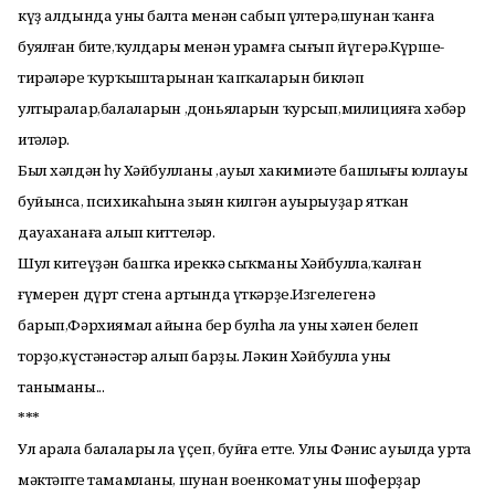
күҙ алдында уны балта менән сабып үлтерә,шунан ҡанға
буялған бите,ҡулдары менән урамға сығып йүгерә.Күрше-
тирәләре ҡурҡыштарынан ҡапҡаларын бикләп
ултыралар,балаларын ,доньяларын ҡурсып,милицияға хәбәр
итәләр.
Был хәлдән һуң Хәйбулланы ,ауыл хакимиәте башлығы юллауы
буйынса, психикаһына зыян килгән ауырыуҙар ятҡан
дауаханаға алып киттеләр.
Шул китеүҙән башҡа иреккә сыҡманы Хәйбулла,ҡалған
ғүмерен дүрт стена артында үткәрҙе.Изгелегенә
барып,Фәрхиямал айына бер булһа ла уның хәлен белеп
торҙо,күстәнәстәр алып барҙы. Ләкин Хәйбулла уны
таныманы...
***
Ул арала балалары ла үҫеп, буйға етте. Улы Фәнис ауылда урта
мәктәпте тамамланы, шунан военкомат уны шоферҙар