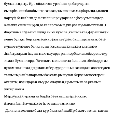
булмағандыр. Ире өйҙән төн уртаһында баҫтырып
сығарһа,ике балаһын ҡосаҡлап, ҡышын мал аҙбарында,йәйен
картуф баҡсаһында йоҡлап йөрөүҙәре лә эҙһеҙ үтмәгәндер.
Кейәүгә сығып ирҙән,балалар табып ,уларҙан уңманы ҡатын.Ә
Фәрхиямал үҙе бит шундай киң күңелле ,кешелекле,фәрештәләй
кеше булды: бер кемгә лә ярҙам итеүҙән баш тартманы, бөтә
күрше-күләндең балаларын ҡарашты,ҡунаҡҡа китһәләр
,һыйырҙарын һауып,мал-тыуарҙарын тәрбиәләп,өйҙәренә күҙ-
ҡолаҡ булып торҙо.Үҙ теләге менән яңғыҙ йәшәгән әбейҙәрҙе лә
ярҙамынан ҡалдырманы: берәүҙәренә магазиндан аҙыҡ-түлек
ташыны,ҡайһыларының баҡсаларын утап бирҙе,мейестәрен
ағартты, иҙәндәрен йыуҙы.Илаулап,яҙмышына зарланып
ултырманы.
Мәрхүмкәй урамдан барһа,бөтә кешеләргә ихлас
йылмайып,һаулыҡ,хәл һорашып уҙыр ине.
-Даланлы,өлөшлө була күр,балаҡайым!Ир бәхете теләп, ҡатын