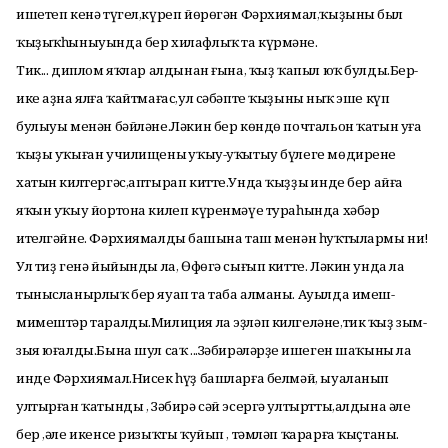
ишетеп кенә түгел,күреп йөрөгән Фәрхиямал,ҡыҙының был
ҡыҙыҡһыныуында бер хилафлыҡ та күрмәне.
Тик... диплом яҡлар алдынан ғына, ҡыҙ ҡапыл юҡ булды.Бер-
ике аҙна ялға ҡайтмағас,ул сәбәпте ҡыҙының ныҡ эше күп
булыуы менән бәйләне.Ләкин бер көндө почтальон ҡатын уға
ҡыҙы уҡыған училищеның уҡыу-уҡытыу бүлеге мөдиренең
хатын килтергәс,аптырап китте.Унда ҡыҙҙың инде бер айға
яҡын уҡыу йортона килеп күренмәүе тураһында хәбәр
ителгәйне. Фәрхиямалдың башына таш менән һуҡтылармы ни!
Ул тиҙ генә йыйынды ла, Өфөгә сығып китте. Ләкин унда ла
тынысланырлыҡ бер яуап та таба алманы. Ауылда имеш-
мимештәр таралды.Милиция ла эҙләп килгеләне,тик ҡыҙ зым-
зыя юғалды.Бына шул саҡ ...Зәбирәләрҙең ишеген шаҡыны ла
инде Фәрхиямал.Нисек һүҙ башларға белмәй, ыуаланып
ултырған ҡатынды , Зәбирә сәй эсергә ултыртты,алдына әле
бер ,әле икенсе ризыҡты ҡуйып , тәмләп ҡарарға ҡыҫтаны.