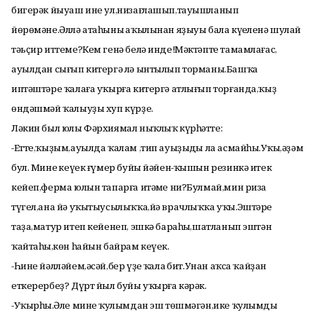
бигерәк йыуаш ине ул,низағлашып,тауышланып
йөрөмәне.Әллә атаһының аҡылынан яҙыуы бала күңеленә шулай
тәьҫир иттеме?Кем генә белә инде!Мәктәпте тамамлағас,
ауылдан сығып китергә лә ынтылып торманы.Башҡа
иптәштәре ҡалаға уҡырға китергә атлығып торғанда,ҡыҙ
өндәшмәй ҡалыуҙы хуп күрҙе.
Ләкин был юлы Фәрхиямал ныҡлыҡ күрһәтте:
-Етте,ҡыҙым,ауылда ҡалам ,тип ауыҙыңды ла асмайһың.Уҡы,әҙәм
бул. Минең кеүек ғүмер буйы йәйен-ҡышын резинкә итек
кейеп,ферма юлын тапарға итәңме ни?Булмай,мин риза
түгел,ана йә уҡытыусылыҡҡа,йә врачлыҡҡа уҡы.Эштәре
таҙа,матур итеп кейенеп, эшкә бараһың,шатланып эштән
ҡайтаһың,көн һайын байрам кеүек.
-Һине йәлләйем,әсәй,бер үҙең ҡалаң бит.Унан аҡса ҡайҙан
еткерербеҙ? Дүрт йыл буйы уҡырға кәрәк.
-Уҡырһың.Әле минең ҡулымдан эш төшмәгән,ике ҡулымды