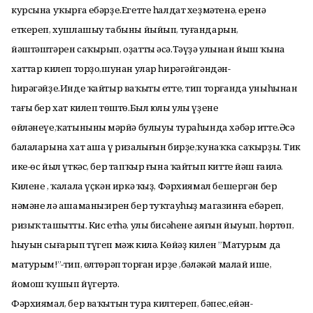
курсына уҡырға ебәрҙе.Егетте һалдат хеҙмәтенә, еренә
еткереп, хушлашыу табыны йыйып, туғандарын,
йәштәштәрен саҡырып, оҙатты әсә.Тәүҙә улынан йыш ҡына
хаттар килеп торҙо,шунан улар һирәгәйгәндән-
һирәгәйҙе.Инде ҡайтыр ваҡыты етте, тип торғанда уныһынан
тағы бер хат килеп төштө.Был юлы улы үҙенең
өйләнеүе,ҡатынының мәрйә булыуы тураһында хәбәр итте.Әсә
балаларына хат аша ү ризалығын бирҙе,ҡунаҡҡа саҡырҙы. Тик
ике-өс йыл үткәс, бер тапҡыр ғына ҡайтып китте йәш ғаилә.
Килене , ҡалала үҫкән иркә ҡыҙ, Фәрхиямал бешергән бер
нәмәне лә ашаманы:ирен бер туҡтауһыҙ магазинға ебәреп,
ризыҡ ташытты. Кис етһә, улы бисәһенең аяғын йыуып, һөртөп,
һыуын сығарып түгеп мәж килә. Көйәҙ килен ”Матурым да
матурым!”-тип, өлтөрәп торған ирҙе ,бәләкәй малай ише,
йомош ҡушып йүгертә.
Фәрхиямал, бер ваҡытын тура килтереп, бәпес,ейән-