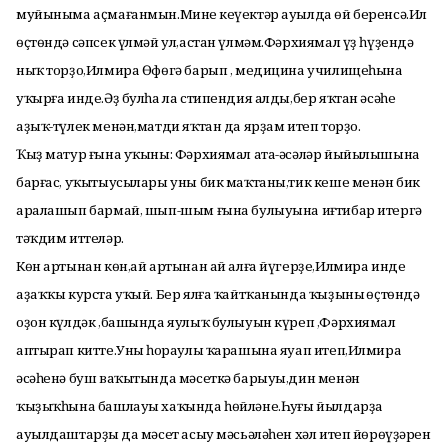
муйыныма аҫмағанмын.Минең кеүектәр ауылда өй беренсә.Ил
өҫтөндә сәпсек үлмәй ул,астан үлмәм.Фәрхиямал үҙ һүҙендә
ныҡ торҙо,Илмира Өфөгә барып , медицина училищеһына
уҡырға инде.Әҙ булһа ла стипендия алды,бер яҡтан әсәһе
аҙыҡ-түлек менән,матди яҡтан да ярҙам итеп торҙо.
Ҡыҙ матур ғына уҡыны: Фәрхиямал ата-әсәләр йыйылышына
барғас, уҡытыусылары уны бик маҡтаны,тик кеше менән бик
аралашып бармай, шып-шым ғына булыуына иғтибар итергә
тәҡдим иттеләр.
Көн артынан көн,ай артынан ай алға йүгерҙе,Илмира инде
аҙаҡҡы курста уҡый. Бер ялға ҡайтҡанында ҡыҙының өҫтөндә
оҙон күлдәк ,башында яулыҡ булыуын күреп ,Фәрхиямал
аптырап китте.Уның һораулы ҡарашына яуап итеп,Илмира
әсәһенә буш ваҡытында мәсеткә барыуы,дин менән
ҡыҙыҡһына башлауы хаҡында һөйләне.Һуңғы йылдарҙа
ауылдаштарҙың да мәсет асыу мәсьәләһен хәл итеп йөрөүҙәрен