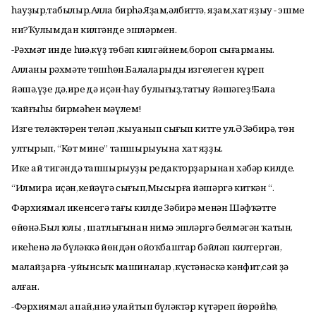
һауҙыр,табылыр,Алла бирһә.Яҙам,әлбиттә, яҙам,хат яҙыу - эшме
ни?Ҡулымдан килгәнде эшләрмен.
-Рәхмәт инде һиңә,күҙ төбәп килгәйнем,бороп сығарманың.
Алланың рәхмәте төшһөн.Балаларыңдың изгелеген күреп
йәшә,үҙең дә,ирең дә иҫән-һау булығыҙ,татыу йәшәгеҙ!Бала
ҡайғыһы бирмәһен мәүлем!
Изге теләктәрен теләп ,ҡыуанып сығып китте ул.Ә Зәбирә, төн
ултырып, “Көт мине” тапшырыуына хат яҙҙы.
Ике ай тигәндә тапшырыуҙың редакторҙарынан хәбәр килде.
“Илмира иҫән,кейәүгә сығып,Мысырға йәшәргә киткән “.
Фәрхиямал икенсегә тағы килде Зәбирә менән Шәфҡәттең
өйөнә.Был юлы , шатлығынан нимә эшләргә белмәгән ҡатын,
икеһенә лә бүләккә йөндән ойоҡбаштар бәйләп килтергән,
малайҙарға -уйынсыҡ машиналар ,күстәнәскә кәнфит,сәй ҙә
алған.
-Фәрхиямал апай,ниңә улайтып бүләктәр күтәреп йөрөйһөң,