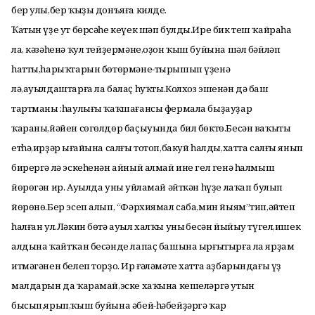
бер улы,бер ҡыҙы донъяға килде.
Ҡатын үҙе ут бөрсәһе кеүек шәп булды.Ире бик теш ҡайраһа
ла, кәзәһенә ҡул тейҙермәне,оҙон ҡыш буйына шәл бәйләп
һатты,һарыҡтарын бөтөрмәне-тырышып үҙенә
лә,ауылдаштарға ла балаҫ һуҡты.Колхоз эшенән дә баш
тартманы :һаулығы ҡаҡшағансы фермала быҙауҙар
ҡараны,йәйен сөгөлдөр баҫыуында бил бөктө.Бесән ваҡыты
етһә,ирҙәр ыңғайына салғы тотоп,бакуй һалды,хатта салғы янып
бирергә лә эскеһенән айный алмай ине гел генә һалмыш
йөрөгән ир. Ауылда уның уйламай әйткән һүҙе лаҡап булып
йөрөнө.Бер эсеп алып, “Фәрхиямал саба,мин йыям”тип,әйтеп
һалған ул.Ләкин бөтә ауыл халҡы уның бесән йыйыу түгел,ишек
алдына ҡайтҡан бесәнде лапаҫ башына ырғытырға ла ярҙам
итмәгәнен белеп торҙо. Ир ғәләмәте хатта аҙбарындағы үҙ
малдарын да ҡарамай,эске хаҡына кешеләргә утын
бысып,ярып,ҡыш буйына әбей-һәбейҙәргә ҡар