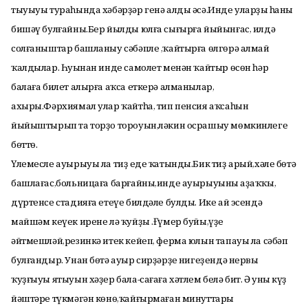
тыуыуы тураһында хәбәрҙәр генә алды әсә.Инде уларҙың һаны
бишәү булғайны.Бер йылды юлға сығырға йыйынғас, илдә
солғаныштар башланыу сәбәпле ,ҡайтырға өлгөрә алмай
ҡалдылар. Һуңынан инде самолет менән ҡайтыр өсөн һәр
балаға билет алырға аҡса еткерә алманылар,
ахыры.Фәрхиямал улар ҡайтһа, тип пенсия аҡсаһын
йыйыштырып та торҙо тороуын,ләкин осрашыу мөмкинлеге
бөттө.
Үлемесле ауырыуы ла тиҙ еңде ҡатынды.Бик тиҙ арый,хәле бөтә
башлағас,больницаға барғайны,инде ауырыуының аҙаҡҡы,
дүртенсе стадияға етеүе билдәле булды. Ике ай эсендә
майшәм кеүек ирене лә ҡуйҙы .Ғүмер буйы,үҙе
әйтмешләй,резинкә итек кейеп, ферма юлын тапауы ла сәбәп
булғандыр. Унан бөтә ауыр сирҙәрҙең нигеҙендә нервы
ҡуҙғыуы ятыуын хәҙер бала-сағаға хәтлем белә бит. Ә уның күҙ
йәштәре түкмәгән көнө,ҡайғырмаған минуттары