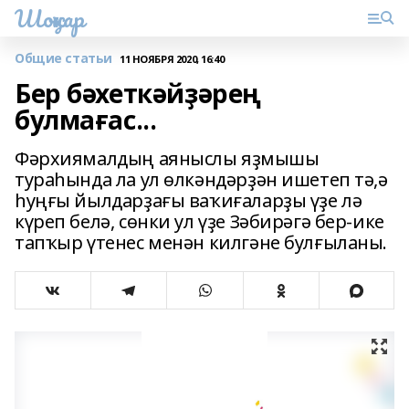
Шоңҡар
Общие статьи
11 НОЯБРЯ 2020, 16:40
Бер бәхеткәйҙәрең
булмағас...
Фәрхиямалдың аяныслы яҙмышы
тураһында ла ул өлкәндәрҙән ишетеп тә,ә
һуңғы йылдарҙағы ваҡиғаларҙы үҙе лә
күреп белә, сөнки ул үҙе Зәбирәгә бер-ике
тапҡыр үтенес менән килгәне булғыланы.