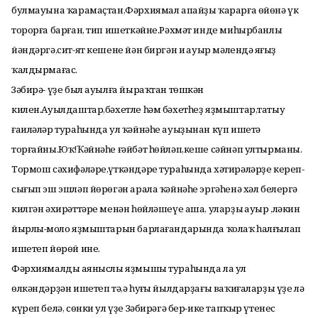
булмауына ҡарамаҫтан,Фәрхиямал апайҙы ҡарарға өйөнә үк
торорға барған, тип ишеткәйне.Рәхмәт инде миһырбанлы
йәндәргә,сит-ят кешене йән биргән иң ауыр мәлендә яңғыҙ
ҡалдырмағас.
Зәбирә- үҙе был ауылға йыраҡтан төшкән
килен.Ауылдаштар,бәхетле һәм бәхетһеҙ яҙмыштар,татыу
ғаиләләр тураһында ул ҡәйнәһе ауыҙынан күп ишетә
торғайны.Юҡ!Ҡәйнәһе ғәйбәт һөйләп,кеше сәйнәп ултырманы.
Тормош сәхифәләре,үткәндәре тураһында хәтирәләрҙе кереп-
сығып эш эшләп йөрөгән арала ҡәйнәһе эргәһенә хәл белергә
килгән әхирәттәре менән һөйләшеүе аша, уларҙың ауыр ,ләкин
йырлы-моңло яҙмыштарын барлағандарында ҡолаҡ һалғылап
ишетеп йөрөй ине.
Фәрхиямалдың аяныслы яҙмышы тураһында ла ул
өлкәндәрҙән ишетеп тә,ә һуңғы йылдарҙағы ваҡиғаларҙы үҙе лә
күреп белә, сөнки ул үҙе Зәбирәгә бер-ике тапҡыр үтенес