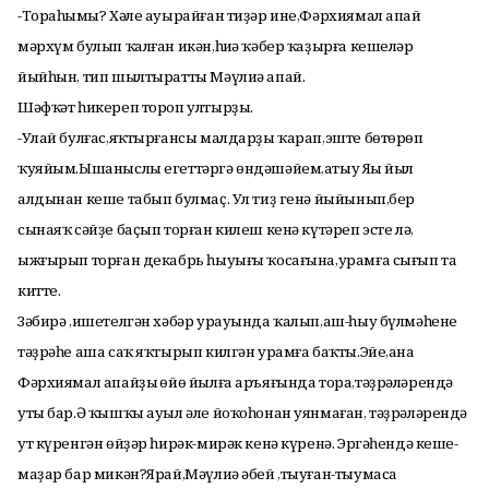
-Тораһыңмы? Хәле ауырайған тиҙәр ине,Фәрхиямал апай
мәрхүм булып ҡалған икән,һиңә ҡәбер ҡаҙырға кешеләр
йыйһын, тип шылтыратты Мәүлиә апай.
Шәфҡәт һикереп тороп ултырҙы.
-Улай булғас,яҡтырғансы малдарҙы ҡарап,эште бөтөрөп
ҡуяйым.Ышаныслы егеттәргә өндәшәйем,атыу Яңы йыл
алдынан кеше табып булмаҫ. Ул тиҙ генә йыйынып,бер
сынаяҡ сәйҙе баҫып торған килеш кенә күтәреп эсте лә,
ыжғырып торған декабрь һыуығы ҡосағына,урамға сығып та
китте.
Зәбирә ,ишетелгән хәбәр урауында ҡалып,аш-һыу бүлмәһенең
тәҙрәһе аша саҡ яҡтырып килгән урамға баҡты.Эйе,ана
Фәрхиямал апайҙың өйө йылға аръяғында тора,тәҙрәләрендә
уты бар.Ә ҡышҡы ауыл әле йоҡоһонан уянмаған, тәҙрәләрендә
ут күренгән өйҙәр һирәк-мирәк кенә күренә. Эргәһендә кеше-
маҙар бар микән?Ярай,Мәүлиә әбей ,тыуған-тыумаса