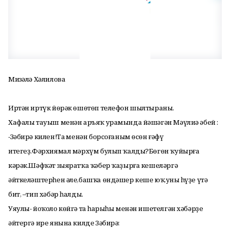
Миңзәлә Хәлилова
Иртән иртүк йөрәк өшөтөп телефон шылтыраны.
Хафалы тауыш менән аръяҡ урамында йәшәгән Мәүлиә әбей :
-Зәбирә килен!Таң менән борсоғаным өсөн ғәфү
итегеҙ.Фәрхиямал мәрхүм булып ҡалды?Бөгөн ҡуйырға
кәрәк.Шәфҡәт зыяратҡа ҡәбер ҡаҙырға кешеләргә
әйткеләштерһен әле,башҡа өндәшер кеше юҡ,уның һүҙе үтә
бит, –тип хәбәр һалды.
Уяулы- йоҡоло көйгә таң һарыһы менән ишетелгән хәбәрҙе
әйтергә ире янына килде Зәбирә: