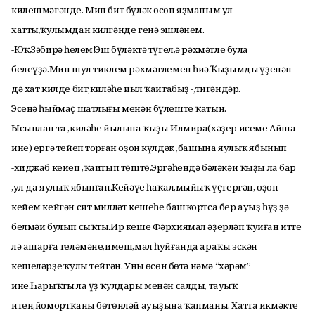
килешмәгәнде. Мин бит бүләк өсөн яҙманым ул
хатты,ҡулымдан килгәнде генә эшләнем.
-Юҡ,Зәбирә һеңлем!Эш бүләктә түгел,ә рәхмәтле була
белеүҙә.Мин шул тиклем рәхмәтлемен һиңә.Ҡыҙымдың үҙенән
дә хат килде бит,киләһе йыл ҡайтабыҙ -,тигәндәр.
Эсенә һыймаҫ шатлығы менән бүлеште ҡатын.
Ысынлап та ,киләһе йылына ҡыҙы Илмира(хәҙер исеме Айша
ине) ергә тейеп торған оҙон күлдәк ,башына яулыҡ ябынып
-хиджаб кейеп ,ҡайтып төштө.Эргәһендә бәләкәй ҡыҙы ла бар
,ул да яулыҡ ябынған.Кейәүе һаҡал,мыйыҡ үҫтергән, оҙон
кейем кейгән сит милләт кешеһе башҡортса бер ауыҙ һүҙ ҙә
белмәй булып сыҡты.Ир кеше Фәрхиямал әҙерләп ҡуйған итте
лә ашарға теләмәне,имеш,мал һуйғанда араҡы эскән
кешеләрҙең ҡулы тейгән. Уның өсөн бөтә нәмә “хәрәм”
ине.Һарыҡты ла үҙ ҡулдары менән салды, тауыҡ
итен,йомортҡаны бөтөнләй ауыҙына ҡапманы. Хатта икмәктең