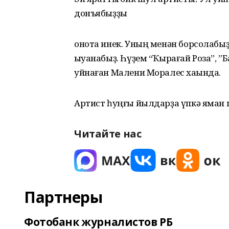
донъябыҙҙы
онота инек. Уның менән борсолабыҙ
ҡыуанабыҙ. Һүҙем “Ҡырағай Роза”, ”
уйнаған Малени Моралес хаҡында.
Артист һуңғы йылдарҙа үпкә яман ш
Читайте нас
Партнеры
Фотобанк журналистов РБ