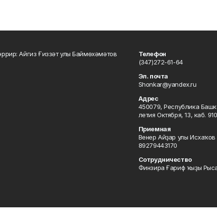
ррир: Айгиз Ғиззәт улы Баймөхәмәтов
Телефон
(347)272-61-64
Эл. почта
Shonkar@yandex.ru
Адрес
450079, Республика Башкор
летия Октября, 13, каб. 91
Приемная
Венер Айҙар улы Исхаҡов 
89279443170
Сотрудничество
Финзира Ғариф ҡыҙы Рыса