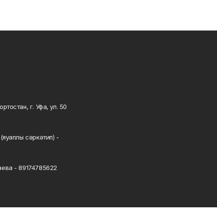
тостан, г. Уфа, ул. 50
0
(яуаплы сәркәтип) -
ева - 89174785622