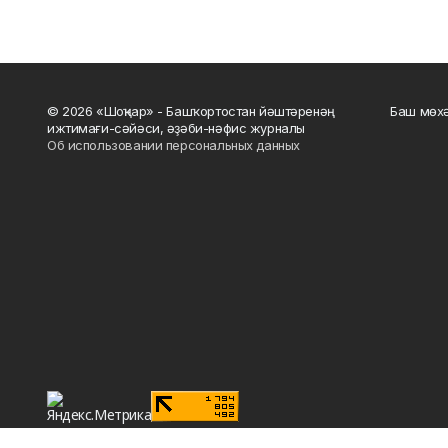
© 2026 «Шоңҡар» - Башҡортостан йәштәренәң
Баш мөхә
ижтимағи-сәйәси, әҙәби-нәфис журналы
Об использовании персональных данных