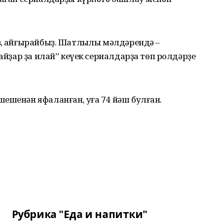
, ҡайғырайбыҙ. Шатлыҡлы мәлдәрендә –
Байҙар ҙа илай” кеүек сериалдарҙа төп ролдәрҙе
ешенән яфаланған, уға 74 йәш булған.
Рубрика "Еда и напитки"