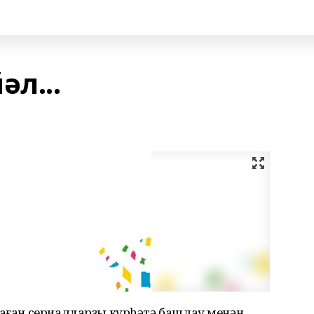
әл...
наған сериалдарҙы күрһәтә башлау менән