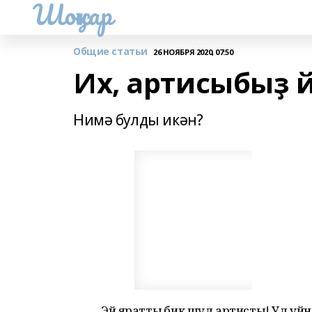
Шоңҡар
Общие статьи
26 НОЯБРЯ 2020, 07:50
Их, артисыбыҙ й
Нимә булды икән?
Эй яраттыҡ бик шул артисты! Ул уй