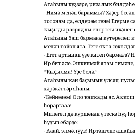
Атаһының күҙҙәре, ризалыҡ билдәһе
- Нимә менән бараммы? Хәҙер бесән
тотонам да, елдерәм генә! Егерме с
ҡыҙыңдың разрядлы спортсы икәнен 
Атаһының баш бармағы күтәрелеп ҡуй
менән тойоп ята. Теге яҡта сөңкөл
- Егет артынан үҙең китеп бармаға?
Ир бит әле. Эшкинмәй ятам тимәне,
“Ҡыҫылма! Үҙе белә.”
Атаһының ҡан баҫымын үлсәп, пульс
хәрәкәттәр яһаны:
-Ҡәйнәәәм! Оло ҡапҡаңды ас. Аҡҡо
һорарғааа!
Миңлегөл дә күршенән үтескә һүҙ һ
һуҙып ебәрҙе:
- Ааай, элмәлүүк! Иртәнгене аша