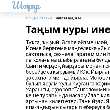
Шоңҡар
Общие статьи
1 ЯНВАРЯ 2021, 11:54
Таңым нуры ин
Туҡта, ҡыҙый! Әсәһе әйтмешләй, 
Исеме йөрәгемә мәңгелеккә уйыл
саҡтағыса, сәхнәлә “яратам мин 
ла ҡолағына шыбырлағаны булды
Сынтимерҙең йырҙары менән ген
берәйҙе саҡырҙымы? Юҡ! Йырлағы
ҙә сәхнәгә мен дә йырла. Мотоци
булып ярҙам ҡулы һуҙғанға ҡәҙим
ҡарашты, өҙҙөрөп “Таңгөлөм мин
кеше тураһында насар уйлап килә
артынан килеп етер. Таныйҙар. Я
япа-яңғыҙын сығарып ебәреүгә б