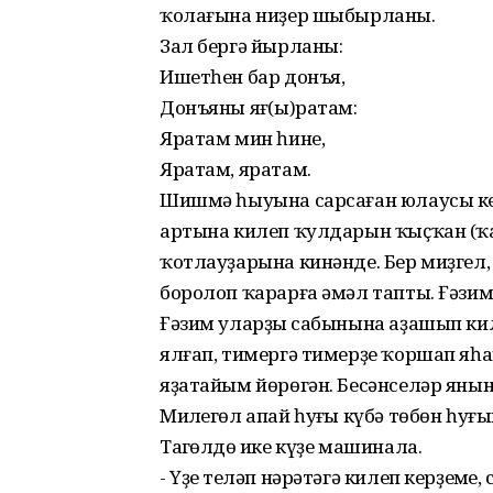
ҡолағына ниҙер шыбырланы.
Зал бергә йырланы:
Ишетһен бар донъя,
Донъяны яңғ(ы)ратам:
Яратам мин һине,
Яратам, яратам.
Шишмә һыуына сарсаған юлаусы кеүек
артына килеп ҡулдарын ҡыҫҡан (ҡай
ҡотлауҙарына кинәнде. Бер миҙгел
боролоп ҡарарға әмәл тапты. Ғәзим
Ғәзим уларҙың сабынына аҙашып ки
ялғап, тимергә тимерҙе ҡоршап яһ
яҙатайым йөрөгән. Бесәнселәр яны
Миңлегөл апай һуңғы күбә төбөн һуғ
Таңгөлдөң ике күҙе машинала.
- Үҙең теләп нәрәтәгә килеп керҙеңме