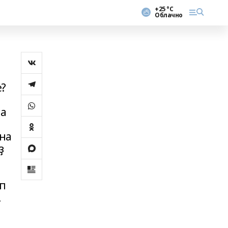
+25 °С
Облачно
е?
һа
на
ҙ
п
,