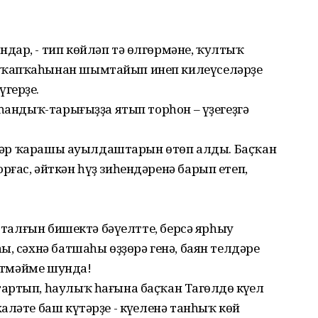
дар, - тип көйләп тә өлгөрмәне, ҡултыҡ
 ҡапҡаһынан шымтайып инеп килеүселәрҙе
герҙе.
 һандыҡ-тарығыҙҙа ятып торһон – үҙегеҙгә
зәһәр ҡарашы ауылдаштарын өтөп алды. Баҫҡан
ғас, әйткән һүҙ зиһендәренә барып етеп,
ә талғын бишектә бәүелтте, берсә ярһыу
ы, сәхнә батшаһы өҙҙөрә генә, баян телдәре
китмәйме шунда!
ртып, һаулыҡ һағына баҫҡан Таңгөлдөң күңел
ләте баш күтәрҙе - күңеленә танһыҡ көй