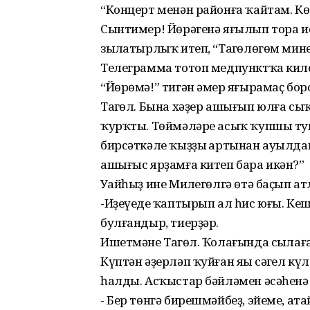
“Концерт менән районға ҡайтам. Көт
Сынтимер! Йөрәгенә яғылып тора ис
зыңлатырлыҡ итеп, “Таңгөлөгөм минең
Телеграмма тотоп медпунктҡа киле
“Йөрөмә!” тигән әмер яңғырамаҫ бо
Таңгөл. Бына хәҙер ашығып юлға сы
ҡурҡты. Төймәләре асыҡ ҡупшы ту
бирсәткәле ҡыҙҙың артынан ауылда
ашығыс ярҙамға китеп бара икән?”
Уңайһыҙ ине Миңлегөлгә өтә баҫып 
-Иҙеүеңде ҡаптырып ал һис юғы. Кеш
булғандыр, тиерҙәр.
Ишетмәне Таңгөл. Ҡолағында сыңлағ
Күптән әҙерләп ҡуйған яңы сәңгел к
һалды. Асҡыстар бәйләмен әсәһенә 
- Бер төнгә бирешмәйбеҙ, эйеме, ат