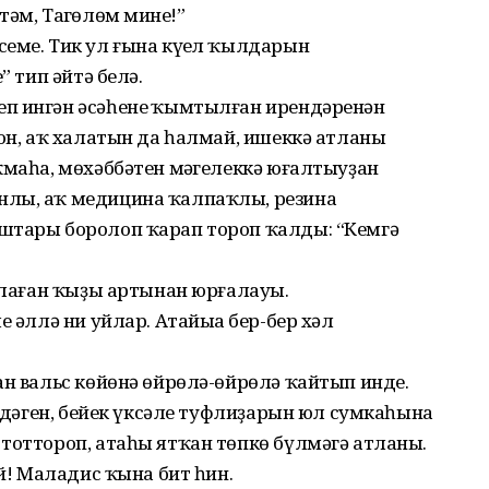
әм, Таңгөлөм минең!”
еме. Тик ул ғына күңел ҡылдарын
” тип әйтә белә.
п ингән әсәһенең ҡымтылған ирендәренән
рон, аҡ халатын да һалмай, ишеккә атланы
ҡмаһа, мөхәббәтен мәңгелеккә юғалтыуҙан
нлы, аҡ медицина ҡалпаҡлы, резина
штары боролоп ҡарап тороп ҡалды: “Кемгә
атлаған ҡыҙы артынан юрғалауы.
е әллә ни уйлар. Атайыңа бер-бер хәл
ан вальс көйөнә өйрөлә-өйрөлә ҡайтып инде.
үлдәген, бейек үксәле туфлиҙарын юл сумкаһына
тоттороп, атаһы ятҡан төпкө бүлмәгә атланы.
ай! Маладис ҡына бит һин.