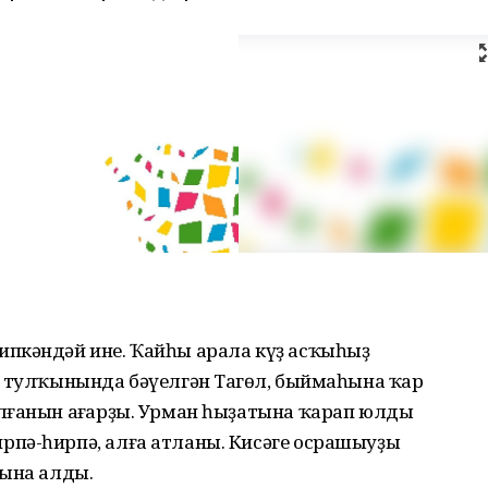
пкәндәй ине. Ҡайһы арала күҙ асҡыһыҙ
р тулҡынында бәүелгән Таңгөл, быймаһына ҡар
лғанын аңғарҙы. Урман һыҙатына ҡарап юлды
пә-һирпә, алға атланы. Кисәге осрашыуҙың
ғына алды.