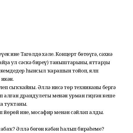
 ине Таңгөлдөң хәле. Концерт бөтөүгә, сәхнә
ҙа ул сәскә биреү) таныштарының, яттарҙың
, кемдеңдер һынсыл ҡарашын тойоп, ялп
 икән.
леп сыҡҡайны. Әллә нисә төр техниканы бергә
ап алған драндулеты менән урман гиҙгән кеше
на туҡтаны.
ып йөрөй ине, мосафир менән сәйләп алды.
, сабаҡ? Әллә бөгөн кәбән һалып бирәһеңме?