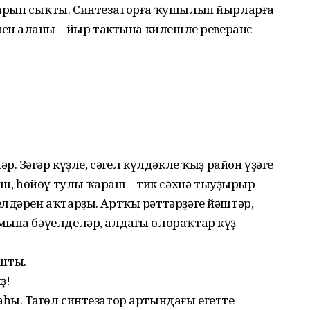
барып сыҡты. Синтезаторға ҡушылып йырларға
лен аңланы – йыр тактына килешле реверанс
 Зәңгәр күҙле, сәңгел күлдәкле ҡыҙ район үҙәге
, һөйөү тулы ҡараш – тик сәхнә тыуҙырыр
лдәрен аҡтарҙы. Артҡы рәттәрҙәге йәштәр,
мына бәүелделәр, алдағы олораҡтар күҙ
шты.
ҙ!
ы. Таңгөл синтезатор артындағы егеттең