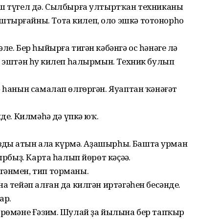
эш түгел дә. Сылбырға ултыртҡан техниканы
тырғайны. Тота килеп, оло эшкә тотонорһоң
ле. Бер һыйырға тигән кәбәнгә ос һәнәге лә
ә эштән һуң килеп һалырмын. Техник булып
ә һанын самалап өлгөргән. Яуаптан ҡәнәғәт
де. Килмәһәң дә үпкә юҡ.
оздың атын ала күрмә. Аҙашырһың. Башта урман
ырбыҙ. Карта һалып йөрөт кәҫәңә.
гәнмен, тип торманы.
а тейәп алған да килгән иртәгәһен бесәнде.
ар.
йөрөмәне Ғәзим. Шулай ҙа йылына бер тапҡыр