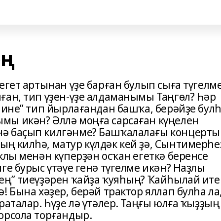
ең
егет артынан үҙе барған булып сыға түгелм
ған, тип үҙен-үҙе алдаманымы Таңгөл? Һәр
һине” тип йырлағандан башҡа, берәйҙе бул
мы икән? Әллә моңға сарсаған күңелен
ә баҫып килгәнме? Башҡалалағы концерты
ң килһә, матур күлдәк кей ҙә, Сынтимерһе
клы менән күперҙән осҡан егеткә беренсе
ге бурыс үтәүе генә түгелме икән? Наҙлы
ең” тиеүҙәрен ҡайҙа ҡуяһың? Ҡайһылай ите
! Бына хәҙер, берәй трактор яллап булһа ла
раталар. Һүҙе лә үтәлер. Таңғы юлға ҡыҙҙың
орсола торғандыр.