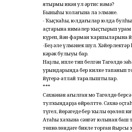
ятырмы икән ул әртис нәмәң?
Быныһы ҡолағына ла элмәне.
- Ҡыҫҡаһы, юлдағылар юлда булһын
аҫтарына нимәлер ҡыҫтырып урам
күреп, йән-фарман ҡаршыларына йү
-Беҙ әле үлмәнек шул. Хәйерлектәр
кәрәк булыуы бар.
Наҙлы, ипле тип белгән Таңгөлдөң 
урындарында бер килке тапанып тор
йүгерә-атлай таралыштылар.
***
Сәхнәнән ағылған моң Таңгөлдө берс
тулҡындарҙа өйрөлттө. Сәхнә оҫтаһ
түгел, йөрәгеңдең бер ҡылы өҙөлөп 
Атаһы хаҡына сәнғәт юлынан баш та
төпкөлөндәге бикле торған йырсы ха