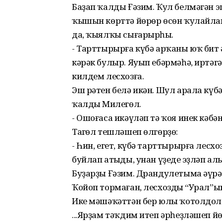
Баҙап ҡалды Ғәзим. Ҡул белмәгән 
ҡышын көрттә йөрөр өсөн ҡулайлаш
да, ҡыялҡы сығарырһың.
- Тарттырырға күбә арҡаны юҡ бит ә
кәрәк булыр. Яуып ебәрмәһә, иртәг
килдем лесхозға.
Эш рәтен белә икән. Шул арала күб
ҡалды Миңлегөл.
- Ошоғаса икәүләп тә ҡоя инек кәбән
Таңгөл тешләшеп өлгөрҙө:
- Һин, егет, күбә тарттырырға лесх
буйлап атыңды, унан үҙеңде эҙләп ал
Буҙарҙы Ғәзим. Драндулетыма әүрә
Ҡойоп тормаған, лесхоздың “Урал”ын
Ике мәшәҡәттән бер юлы ҡотолдол
...Ярҙам тәҡдим итеп әрһеҙләшеп 