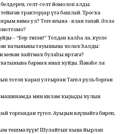
 белдереп, селт-селт йомолоп алды.
 тейәгән тракторҙар үтә башлай. Тросҡа
аҡрым нимә ул? Теге яғына - ялан тәпәй. Әллә
оноттоңмо?
ҙы – “Бер тигән!” Телдән ҡалһа ла, күңеле
дәгән ҡатынының тауышына ҡолаҡ һалды:
 Ни менән ҡайтмаҡ булаһың иртәгә?
 ҡатынына бармаҡ янап ҡуйҙы. Йәнәһе лә:
ын тотоп ҡарап ултырған Таңгөл руль борған
ш машинамда мин киләм ҡыҙыңдың ҡулын
орай торғандан түгел. Ауыҙын кәүшәйтә биреп,
йыым төшмәлүүк! Шулайтып ҡына йырлап