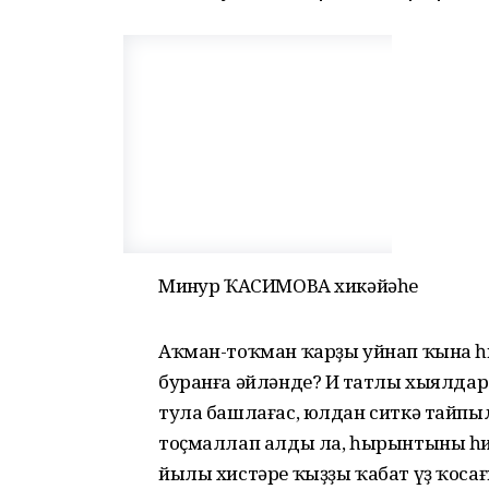
Миңнур ҠАСИМОВА хикәйәһе
Аҡман-тоҡман ҡарҙы уйнап ҡына һи
буранға әйләнде? Иң татлы хыялда
тула башлағас, юлдан ситкә тайпы
тоҫмаллап алды ла, һырынтыны һир
йылы хистәре ҡыҙҙы ҡабат үҙ ҡоса