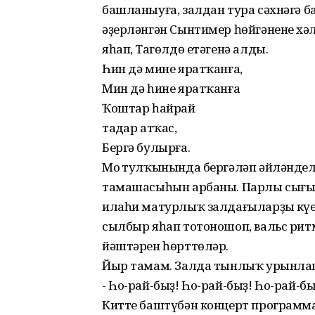
башланыуға, залдан тура сәхнәгә 
әҙерләнгән Сынтимер һөйгәненең хә
яһап, Таңгөлдө етәгенә алды.
Һин дә мине яратҡанға,
Мин дә һине яратҡанға
Ҡоштар һайрай
таңдар атҡас,
Бергә булырға.
Моң тулҡынында бергәләп әйләнделәр.
тамашасыһын арбаны. Парлы сығыш
илаһи матурлыҡ залдағыларҙың күңе
сылбыр яһап тотоношоп, вальс рит
йәштәрен һөрттөләр.
Йыр тамам. Залда тынлыҡ урынла
- Һо-рай-быҙ! Һо-рай-быҙ! Һо-рай-бы
Китте баштүбән концерт программаһ