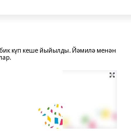
 бик күп кеше йыйылды. Йәмилә менән
лар.