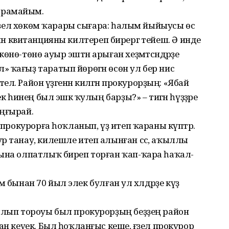
ә һорамайым.
 ғәҙел хөкөм ҡарары сығара: һалым йыйыусы өс
ә ысын квитанцияны килтереп бирергә тейеш. Ә инде
өнө-төнө ауыр эштән арыған хеҙмәтсәндәрҙе
 ҡағыҙ таратып йөрөгән өсөн ул бер нисә
телә. Район үҙәгенән килгән прокурорҙың: «Ябай
к һинең был эшкә ҡулың барҙы?» – тигән һүҙҙәре
яңғырай.
н прокурорға һоҡланып, үҙ итеп ҡараны күптәр.
р танау, килешле итеп алынған сәс, аҡыллы
нына олпатлыҡ биреп торған ҡап-ҡара һаҡал-
йем бынан 70 йыл элек булған ул хәлдәрҙе күҙ
рылып тороуы был прокурорҙың беҙҙең район
ан кеүек. Был һоҡланғыс кеше, ғәҙел прокурор