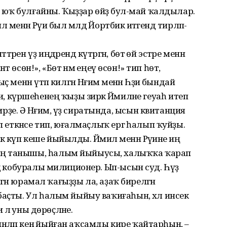
ыя юҡ булғайны. Ҡыҙҙар өйҙә бул-май ҡалдылар.
 менән Рәүиә был мәлдә Йортбикә итәгендә тирләп-
ен үҙ иңдәрендә күтәргән, бөтә өй эстәре менән
нт өсөн!», «Бөтә нәмә еңеү өсөн!» тип һөт,
менән үтәп килгән Нәғимә менән Һәҙиә бындай
әҙиә, күршеһенең ҡыҙы зирәк Йәмиләне геуаһ итеп
е. Ә Нәғимә, үҙ сиратында, ысын квитанция
п еткәнсе тип, юғалмаҫлыҡ ергә һалып ҡуйҙы.
күп кеше йыйылды. Йәмилә менән Рәүиәне иң
ың танышы, һалым йыйыусы, халыҡҡа ҡарап
дә кобуралы милиционер. Ып-ысын суд. Һүҙ
елгән юрамал ҡағыҙҙы ла, аҙаҡ бирелгән
баҫты. Ул һалым йыйыу ваҡиғаһын, хәл инсек
 лә уны дөрөҫләне.
ләп кенә йыйған аҡсамды кире ҡайтарһын, –