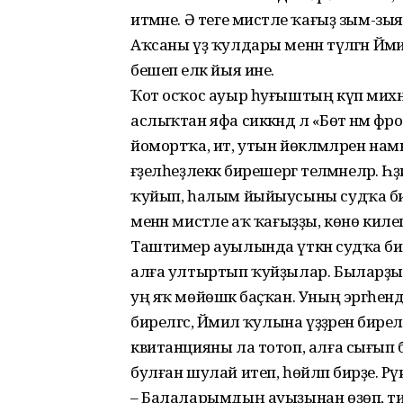
итмәне. Ә теге мисәтле ҡағыҙ зым-з
Аҡсаны үҙ ҡулдары менән түләгән Йәмилә
бешеп еләк йыя ине.
Ҡот осҡос ауыр һуғыштың күп михнәттәр
аслыҡтан яфа сиккәндә лә «Бөтә нәмә фро
йомортҡа, ит, утын йөкләмәлрен намыҫ 
ғәҙелһеҙлеккә бирешергә теләмәнеләр. Һ
ҡуйып, һалым йыйыусыны судҡа бирҙ
менән мисәтле аҡ ҡағыҙҙы, көнө киле
Таштимер ауылында үткән судҡа бик 
алға ултыртып ҡуйҙылар. Быларҙ
уң яҡ мөйөшкә баҫҡан. Уның эргәһен
бирелгәс, Йәмилә ҡулына үҙҙәренә бир
квитанцияны ла тотоп, алға сығып 
булған шулай итеп, һөйләп бирҙе. Рәүиә
– Балаларымдың ауыҙынан өҙөп, тин