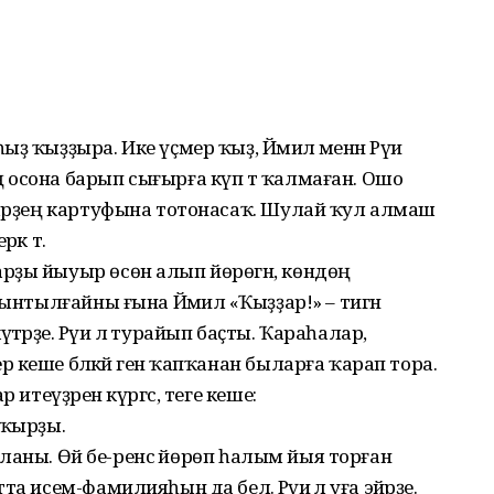
 ҡыҙҙыра. Ике үҫмер ҡыҙ, Йәмилә менән Рәүиә
осона барып сығырға күп тә ҡалмаған. Ошо
әләрҙең картуфына тотонасаҡ. Шулай ҡул алмаш
әк тә.
рҙы йыуыр өсөн алып йөрөгән, көндөң
ынтылғайны ғына Йәмилә «Ҡыҙҙар!» – тигән
рҙе. Рәүиә лә турайып баҫты. Ҡараһалар,
кеше бәләкәй генә ҡапҡанан быларға ҡарап тора.
 итеүҙәрен күргәс, теге кеше:
сҡырҙы.
ғайланы. Өй бе-ренсә йөрөп һалым йыя торған
 исем-фамилияһын да белә. Рәүиә лә уға эйәрҙе.