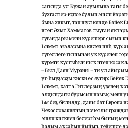
сағында ул Ҡужан ауылына тағы бер 
бухгалтер-иҫәпсе булып эшләп йөрөгә
бына хикмәт, тап шул көндө Бөйөк 
итеп Әхмәт Хамматов тыуған яҡтарына 
туғандары менән күрешергә сығып кит
Һиммәт ағаларына килеп инһә, күрә
түгеллеге тышынан уҡ күренеп торға
күрмәгән ҡустыһын ныҡ итеп ҡосаҡл
– Был Даян Мурзин! – ти ул айыры
ут-һыуҙарҙы кискән өс яугир: Бөйөк
Һиммәт, хатта Гитлерҙың үҙенең ҡото
алдындағы бурысын намыҫ менән үтә
Һәм беҙ, әбйәлилдәр, даны бөтә Европа
Чехословакияның почетлы граждан
эшләп киткәнен белергә һәм бының м
һалым аҡсаһын йыйып, тейешле до