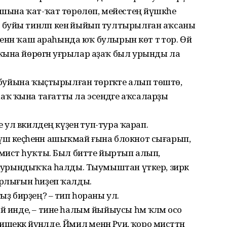
-шына ҡат-ҡат төрөлөп, мейестең йүшкәһе
буйы тинләп кенә йыйып тултырылған аҡсаны
 менән ҡаш араһында юҡ булырын көт тә тор. Өй
ҡына йөрөгән уғрылар аҙаҡ был урынды ла
е буйына ҡыҫтырылған төргәкте алып төштө,
ҡ ҡына тағатты ла эсендәге аҡсаларҙы
 ул вәкилдең күҙенә туп-тура ҡарап.
ш кеҫәһенән ашыҡмай ғына блокнот сығарып,
 мисәт һуҡты. Был битте йыртып алып,
а, урындыҡҡа һалды. Тыумыштан үткер, зирәк
арлығын һиҙеп ҡалды.
ғыҙ бирҙең? – тип һораны ул.
й инде, – тине һалым йыйыусы һәм ҡәләм осо
шеккә йүнәлде. Йәмилә менән Рәүиә, ҡоро мисәттән