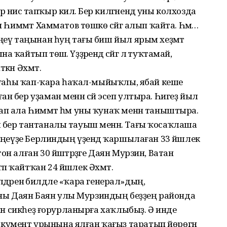
нисә тапҡыр килә. Бер килгәнендә уны колхозда
н Һиммәт Хамматов төшкө сәйгә алып ҡайта. Һәм…
Еңеү таңынан һуң тағы биш йыл ярым хеҙмәт
ҡайтып төшә. Үҙҙәрендә сәйгә лә туҡтамай,
кән Әхмәт.
: ағаһы ҡап-ҡара һаҡал-мыйыҡлы, ябай кеше
н бер уҙаман менән сәй эсеп ултыра. Һигеҙ йыл
ап ала Һиммәт һәм уны ҡунаҡ менән таныштыра.
м бер тантаналы тауыш менән. Тағы ҡосаҡлаша
 Еңеүҙе Берлиндың үҙендә ҡаршылаған 33 йәшлек
н алған 30 йәштәрҙәге Даян Мурзин, Ватан
п ҡайтҡан 24 йәшлек Әхмәт.
 илдәренә билдәле «ҡара генерал»дың,
ы Даян Баян улы Мурзиндың беҙҙең районда
енән сикһеҙ ғорурланырға хаҡлыбыҙ. Ә инде
кумент урынына ялған ҡағыҙ таратып йөрөгән