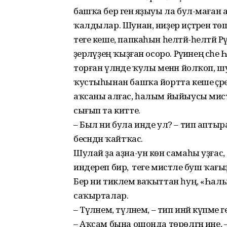
башҡа бер генә яҙыуы ла бул-маған 
ҡалдылар. Шунан, ниҙер иҫтәренә тө
теге кеше, папкаһын һелтәй-һелтәй Рәү
әҙерләүҙең ҡыҙған осоро. Рәүиәнең әсәһе Һ
торған үләнде ҡулы менән йолҡоп, шунан 
ҡустыһынан башҡа йортта кеше әҫәре ю
аҡсаны алғас, һалым йыйыусы мисәт 
сығып та китте.
– Был ни була инде ул? – тип аптыра
бесәндән ҡайтҡас.
Шулай ҙа аҙна-ун көн самаһы уҙғас,
индереп бирә, ә теге мисәтле буш ҡағы
Бер ни тиклем ваҡыттан һуң, «Һалымы
саҡырталар.
– Түләнем, түләнем, – тип инәй күпм
– Аҡсам бына ошонда төрөлгән ине, –