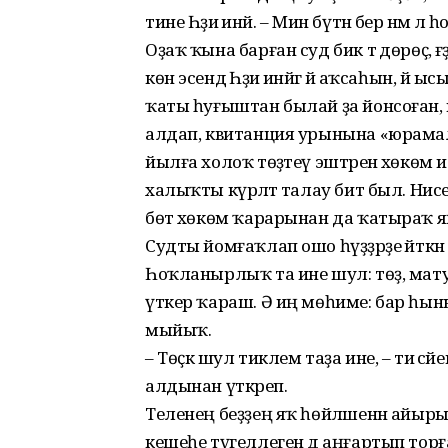
тине Һәҙиә инәй. – Мин бүтән бер нәмә л
Оҙаҡ ҡына барған суд бик тә дөрөҫ,
көн эсендә Һәҙиә инәйгә йә аҡсаһын, й
ҡаты һуғыштан былай ҙа йонсоған, к
алдап, квитанция урынына «юрамал»
йылға холоҡ төҙәтеү эштәренә хөкөм и
халыҡты күрәләтә талау бит был. Нисе
бөтә хөкөм ҡарарынан да ҡатыраҡ 
Судты йомғаҡлап ошо һүҙҙәрҙе әйткә
Һоҡланырлыҡ та ине шул: төҙ, мату
үткер ҡараш. Ә иң мөһиме: бар һы
мыйыҡ.
– Төҫкә шул тиклем таҙа ине, – ти әсә
алдынан үткәреп.
Теленең беҙҙең яҡ һөйләшенән айы
кешеһе түгеллеген дә аңғартып торғ