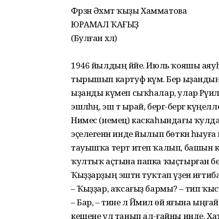
Фәрзәнә Әхмәт ҡыҙы Хамматова
ЮРАМАЛ ҠАҒЫҘ
(Булған хәл)
1946 йылдың йәйе. Июль ҡояшы аяуһыҙ
тырышып картуф күмә. Бер ыҙандың 
ыҙанды күмеп сыҡһалар, улар Рәүи
эшләһәң, эш тә ырай, бергә-бергә күңеллер
Нимес (немец) каскаһындағы ҡулда
эҫелегенән инде йылып бөткән һыуға 
тауышҡа терт итеп ҡалып, башын күтә
ҡултыҡ аҫтына папка ҡыҫтырған бер 
Ҡыҙҙарҙың эштән туҡтап үҙенә иғтибар
– Ҡыҙҙар, аҡсағыҙ бармы? – тип ҡы
– Бар, – тине лә Йәмилә өй яғына ың
кешене ул танып ал-ғайны инде. Хатта