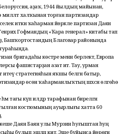
 Белоруссия, аҙаҡ, 1944 йылдың майынан,
 милләт халҡынан торған партизандар
селек иткән ҡаһарман йөрәкле партизан Даян
, Генрих Гофмандың «Ҡара генерал» китабы тап
ҙ, Башҡортостандың Благовар районында
 тураһында.
зан бригадаһы көстәре менән берлектә, Европа
ерсы фашистарҙан азат итә. Тау, урман
т итеү стратегияһын яҡшы белгән батыр,
ртизандар өсөн ҡаһарманлыҡтың шәхсән өлгөһө
 һәм тағы күп илдәр тарафынан бирелгән
ғылған костюмының ауырлығы хатта 60
.
кеше Даян Баян улы Мурзин һуғыштан һуң
ыһы булып эшләп китә. Эше буйынса йөрөгән