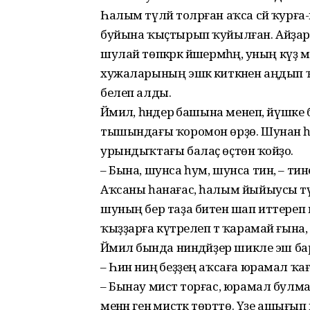
Һалым түләй толрған аҡса сәй ҡурға
буйына ҡыҫтырып ҡуйылған. Айҙар 
шулай төпкәрәк йәшермәһәң, уның күҙ
хужаларының эшкә киткәнен аңдып 
белеп алды.
Йәмилә, һәндерә башына менеп, йүшк
тышындағы ҡоромон өрҙө. Шунан һа
урындыҡтағы балаҫ өҫтөнә ҡойҙо.
– Бына, шунса һум, шунса тин, – тине
Аҡсаны һанағас, һалым йыйыусы тү
шуның бер таҙа битенә шап иттереп
ҡыҙҙарға күтәрелеп тә ҡарамай ғын
Йәмилә бында ниндәйҙер шикле эш б
– Һин ниңә беҙҙең аҡсаға юрамал ҡа
– Бынау мисәт торғас, юрамал булма
менән генә мисәткә төрттө. Үҙе ашығып и