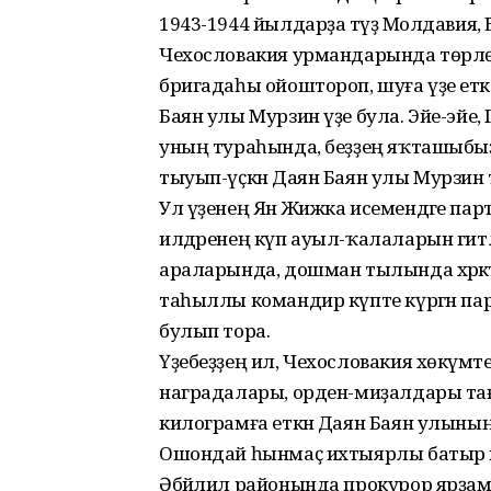
1943-1944 йылдарҙа тәүҙә Молдавия,
Чехословакия урмандарында төрлө
бригадаһы ойоштороп, шуға үҙе етәк
Баян улы Мурзин үҙе була. Эйе-эйе
уның тураһында, беҙҙең яҡташыбы
тыуып-үҫкән Даян Баян улы Мурзин
Ул үҙенең Ян Жижка исемендәге парти
илдәренең күп ауыл-ҡалаларын гитл
араларында, дошман тылында хәрәкә
таһыллы командир күпте күргән па
булып тора.
Үҙебеҙҙең ил, Чехословакия хөкүмәте
наградалары, орден-миҙалдары та
килограмға еткән Даян Баян улының
Ошондай һынмаҫ ихтыярлы батыр 
Әбйәлил районында прокурор ярҙамс