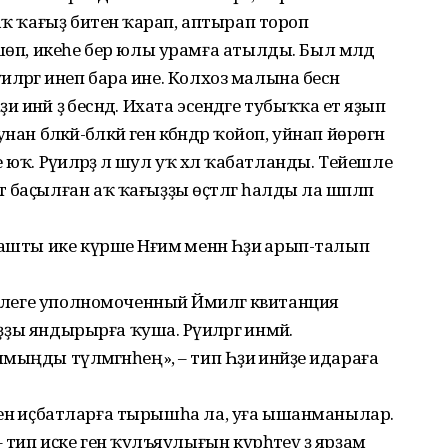
аҡ ҡағыҙ битенә ҡарап, аптырап тороп
шөп, икеһе бер юлы урамға атылды. Был мәлдә
иәләргә инеп бара ине. Колхоз малына бесән
әҙиә инәй ҙә бесәндә. Ихата эсендәге тубыҡҡа етә яҙып
бәләкәй-бәләкәй генә кәбәндәр ҡойоп, уйнап йөрөгән
ҡ. Рәүиәләрҙә лә шул уҡ хәл ҡабатланды. Тейешле
баҫылған аҡ ҡағыҙҙы өҫтәлгә һалды ла шәпләп
шты ике күрше Нәғимә менән Һәҙиә арып-талып
 әлеге уполномоченный Йәмиләгә квитанция
ҙҙы яндырырға ҡуша. Рәүиәләргә инмәй.
ңды түләмәгәнһең», – тип Һәҙиә инәйҙе идараға
е генә иҫбатларға тырышһа ла, уға ышанманылар.
 тип иҫке генә ҡулъяулығын күрһәтеү ҙә ярҙам