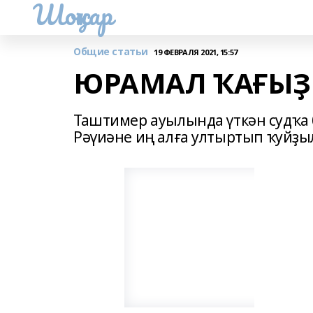
Шоңҡар
Общие статьи
19 ФЕВРАЛЯ 2021, 15:57
ЮРАМАЛ ҠАҒЫҘ
Таштимер ауылында үткән судҡа
Рәүиәне иң алға ултыртып ҡуйҙы