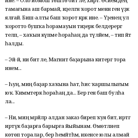
ине. – Оло йомош төштө бит әле, әхирәт. Әсәйемдең
тамағына аш бармай, иҙелгән ҡорот менән генә үҙәк
ялғай. Биш-алты баш ҡорот кәрәк ине. – Үҙенең ул
ҡоротто бушҡа һорамауын тиҙерәк белдерергә
теләп, – хаҡын күпме һораһаң да түләйем, – тип әйтә
һалды.
– Эй-й, ни бит әле, Магнит баҙарына китергә тора
инем...
– Һуң, миңә баҙар хаҡына һат, һис ҡаршылығым
юҡ. Ҡиммәтерәк һораһаң да... Бер генә баш булһа
ла...
– Ни, миңә мәрйәләр алдан заказ биреп ҡуя бит, иртәгә
иртүк баҙарға барырға йыйынам. Өмөтләнеп
көтөп торалар, бер һемәйтһәм, икенсе юлы алмай