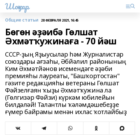
Шоңҡар
Общие статьи
28 ФЕВРАЛЯ 2021, 16:45
Бөгөн әҙәибә Гөлшат
Әхмәтҡужинаға - 70 йәш
СССР-ҙың Яҙыусылар һәм Журналистар
союздары ағзаһы, Әбйәлил районының
Ким Әхмәтйәнов исемендәге әҙәби
премияһы лауреаты, "Башҡортостан"
гәзите редакцияһы ветераны Гөлшат
Фәйзелғаян ҡыҙы Әхмәтҡужина ла
(Гөлгизәр Фәйзи) күркәм юбилейын
билдәләй! Талантлы ҡәләмдәшебеҙҙе
ғүмер байрамы менән ихлас ҡотлайбыҙ