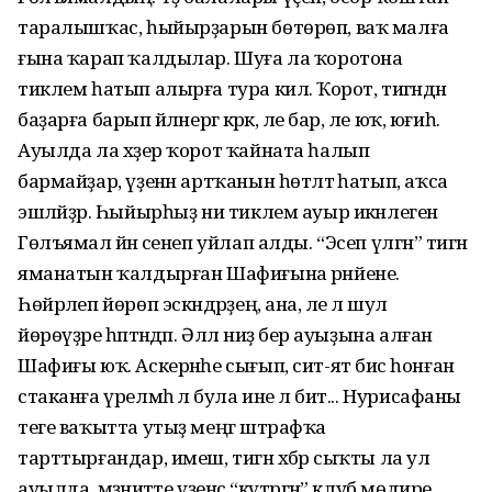
таралышҡас, һыйырҙарын бөтөрөп, ваҡ малға
ғына ҡарап ҡалдылар. Шуға ла ҡоротона
тиклем һатып алырға тура килә. Ҡорот, тигәндән
баҙарға барып әйләнергә кәрәк, әле бар, әле юҡ, юғиһә.
Ауылда ла хәҙер ҡорот ҡайната һалып
бармайҙар, үҙенән артҡанын һөтләтә һатып, аҡса
эшләйҙәр. Һыйырһыҙ ни тиклем ауыр икәнлеген
Гөлъямал йәнә әсенеп уйлап алды. “Эсеп үлгән” тигән
яманатын ҡалдырған Шафиғына рәнйене.
Һөйрәлеп йөрөп эскәндәрҙең, ана, әле лә шул
йөрөүҙәре һәптәндәп. Әллә ниҙә бер ауыҙына алған
Шафиғы юҡ. Аскернәһе сығып, сит-ят бисә һонған
стаканға үрелмәһә лә була ине лә бит... Нурисафаны
теге ваҡытта утыҙ меңгә штрафҡа
тарттырғандар, имеш, тигән хәбәр сыҡты ла ул
ауылда, мәҙәниәтте үҙенсә “күтәргән” клуб мөдире