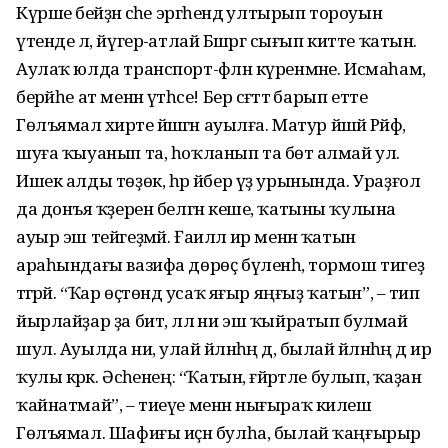
Күрше әбейҙән әсәһе эргәһендә ултырып тороуын
үтенде лә, йүгерә-атлай Бәшәргә сығып китте ҡатын.
Аулаҡ юлда транспорт-фәлән күренмәне. Исмаһам,
берәйһе ат менән үтһәсе! Бер сәғәттә барып етте
Гөлъямал әхирәте йәшәгән ауылға. Матур йәшәй Рәйфә,
шуға ҡыуанып та, һоҡланып та бөтә алмай ул.
Ишек алды төҙөк, һәр әйбер үҙ урынында. Ураҙғол
да донъя ҡәҙерен белгән кеше, ҡатыны ҡулына
ауыр эш тейгеҙмәй. Ғаиләлә ир менән ҡатын
араһындағы вазифа дөрөҫ бүленһә, тормош тигеҙ
тәгәрәй. “Ҡар өҫтөндә усаҡ яғыр яңғыҙ ҡатын”, – тип
йырлайҙар ҙа бит, әллә ни эш ҡыйратып булмай
шул. Ауылда ни, улай әйләнһәң дә, былай әйләнһәң дә ир
ҡулы кәрәк. Әсәһенең: “Ҡатын, ғәйрәтле булып, ҡаҙан
ҡайнатмай”, – тиеүе менән нығыраҡ килешә
Гөлъямал. Шафиғы иҫән булһа, былай ҡаңғырыр