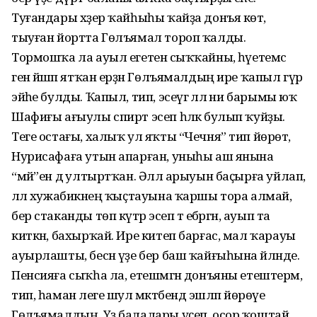
Туғандары хәҙер ҡайһыһы ҡайҙа донъя көтә,
тыуған йортта Гөлъямал тороп ҡалды.
Тормошҡа ла ауыл егетенә сыҡҡайны, һәүетемсә
генә йәшәп ятҡан ерҙән Гөлъямалдың ире ҡапыл гүр
эйәһе булды. Ҡапыл, тип, эсеүгә әллә ни барымы юҡ
Шафиғы ағыулы спирт эсеп һәләк булып ҡуйҙы.
Теге остағы, халыҡ ул яҡты “Чечня” тип йөрөтә,
Нурисафаға утын апарған, уныһы аш янына
“мәй”ен дә ултыртҡан. Әллә арыуын баҫырға уйлап,
әллә хужабикәнең ҡыҫтауына ҡаршы тора алмай,
бер стаканды төп күтәрә эсеп тә ебәргән, ауып та
киткән, бахырҡай. Ире китеп барғас, мал ҡарауы
ауырлашты, бесән үҙе бер баш ҡайғыһына әйләнде.
Пенсияға сыҡһа ла, етешмәгән донъяны етештерәм,
тип, һаман әлеге шул мәктәбендә эшләп йөрөүе
Гөлъямалдың. Үҙ балалары үҫеп, осор ҡоштай