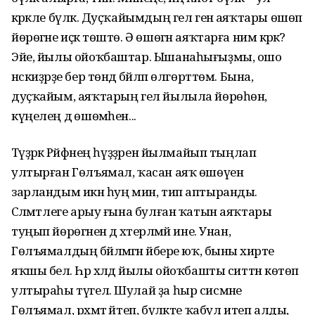
кәрәкле бүләк. Дуҫҡайымдың гел генә аяҡтары өшөп
йөрөгәне иҫкә төштө. Ә өшөгән аяҡтарға нимә кәрәк?
Эйе, йылы ойоҡбаштар. Ышанаһығыҙмы, ошо
нәскиҙәрҙе бер төндә бәйләп өлгөрттөм. Бына,
дуҫҡайым, аяҡтарың гел йылыла йөрөһөн,
күңелең дә өшөмәһен...
Тәүҙәрәк Рәйфәнең һүҙҙәрен йылмайып тыңлап
ултырған Гөлъямал, ҡасан аяҡ өшөүенә
зарландым икән һуң мин, тип аптыранды.
Сәләмәтлеге арыу ғына булған ҡатын аяҡтары
туңып йөрөгәнен дә хәтерләмәй ине. Унан,
Гөлъямалдың бәйләмәгән әйбере юҡ, быны әхирәте
яҡшы белә. Һәр хәлдә йылы ойоҡбашты ситтән көтөп
ултыраһы түгел. Шулай ҙа һыр сисмәне
Гөлъямал, рәхмәт әйтеп, бүләкте ҡабул итеп алды,