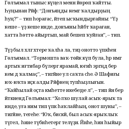
Гөлъямал тыныс күңел менән йөрөп ҡайтты.
Һуңынан Рәйфә: “Донъяңды кемгә ҡалдырҙың
һуң?” – тип һорағас, әйтеп ысҡындырғайны: “Үҙ
кеше – үҙ кеше инде, донъяны һәйбәт ҡараған,
хатта һөттө айыртып, май бешеп ҡуйған”, – тип.
Тәүҙә был хәлгә хәтере ҡалһа ла, тиҙ онотто үпкәһен
Гөлъямал. “Тормошта ваҡ-төйәк күп була, һәр нәмәгә
артыҡ иғтибар бүлергә ярамай, юғиһә эргәңдә бер
кем дә ҡалмаҫ”, – тигәйне ул саҡта әсәһе. Ә Шафиғы
юҡ-юҡта иҫкә алды Рәйфәнең тупһыҙлығын.
“Ҡайһылай оҫта кәмһетте икебеҙҙе лә”, – тип йәнә бер
әйткәнендә Гөлъямал: “Холҡо шулай асыҡ-ярыҡ та
инде, уға нимә тип үпкә һаҡлайһың, онот шуны”, –
тигәйне, тегеһе: “Юҡ, бисәкәй, был асыҡ-ярыҡлыҡ
түгел, ә һине түбәнһетергә теләүҙән. Йәнәһе, һин һыйыр