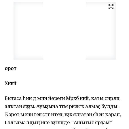
Ҡорот
Хикәйә
Бығаса һин дә мин йөрөгән Мәрхәбә инәй, ҡаты сирләп,
аяҡтан яҙҙы. Ауыҙына тәғәм ризыҡ алмаҫ булды.
Ҡорот менән генә әҫтәт итеп, үҙәк ялғаған әсәһенә ҡарап,
Гөлъямалдың йәне өҙгәләнде. “Ашығыс ярҙам”