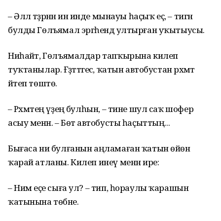
– Әллә тәҙрәнән инә инде мынауы һаҫыҡ еҫ, – тигән
булды Гөлъямал эргәһендә ултырған уҡытыусы.
Ниһайәт, Гөлъямалдар тапҡырына килеп
туҡтанылар. Ғәҙәттәгесә, ҡатын автобустан рәхмәт
әйтеп төштө.
– Рәхмәтең үҙеңә булһын, – тине шул саҡ шофер
асыу менән. – Бөтә автобусты һаҫыттың...
Бығаса ни булғанын аңламаған ҡатын өйөнә
ҡарай атланы. Килеп инеү менән ире:
– Нимә еҫе сыға ул? – тип, һораулы ҡарашын
ҡатынына төбәне.