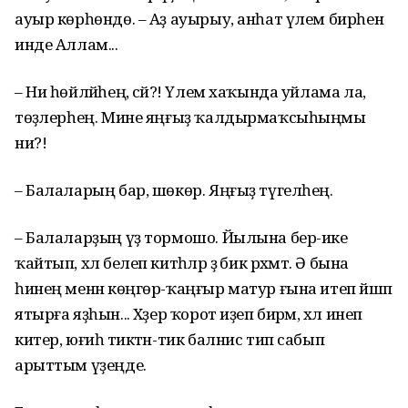
ауыр көрһөндө. – Аҙ ауырыу, анһат үлем бирһен
инде Аллам...
– Ни һөйләйһең, әсәй?! Үлем хаҡында уйлама ла,
төҙәлерһең. Мине яңғыҙ ҡалдырмаҡсыһыңмы
ни?!
– Балаларың бар, шөкөр. Яңғыҙ түгелһең.
– Балаларҙың үҙ тормошо. Йылына бер-ике
ҡайтып, хәл белеп китһәләр ҙә бик рәхмәт. Ә бына
һинең менән көңгөр-ҡаңғыр матур ғына итеп йәшәп
ятырға яҙһын... Хәҙер ҡорот иҙеп бирәм, хәл инеп
китер, юғиһә тиктән-тик балнис тип сабып
арыттым үҙеңде.