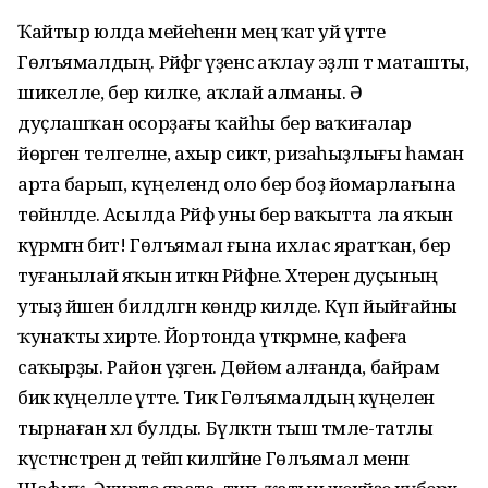
Ҡайтыр юлда мейеһенән мең ҡат уй үтте
Гөлъямалдың. Рәйфәгә үҙенсә аҡлау эҙләп тә маташты,
шикелле, бер килке, аҡлай алманы. Ә
дуҫлашҡан осорҙағы ҡайһы бер ваҡиғалар
йөрәген телгеләне, ахыр сиктә, ризаһыҙлығы һаман
арта барып, күңелендә оло бер боҙ йомарлағына
төйнәлде. Асылда Рәйфә уны бер ваҡытта ла яҡын
күрмәгән бит! Гөлъямал ғына ихлас яратҡан, бер
туғанылай яҡын иткән Рәйфәне. Хәтеренә дуҫының
утыҙ йәшен билдәләгән көндәр килде. Күп йыйғайны
ҡунаҡты әхирәте. Йортонда үткәрмәне, кафеға
саҡырҙы. Район үҙәгенә. Дөйөм алғанда, байрам
бик күңелле үтте. Тик Гөлъямалдың күңелен
тырнаған хәл булды. Бүләктән тыш тәмле-татлы
күстәнәстәрен дә тейәп килгәйне Гөлъямал менән