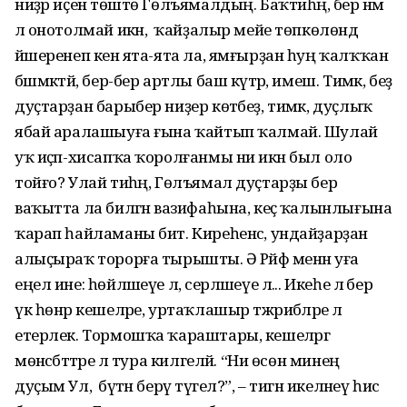
ниҙәр иҫенә төштө Гөлъямалдың. Баҡтиһәң, бер нәмә
лә онотолмай икән, ә ҡайҙалыр мейе төпкөлөндә
йәшеренеп кенә ята-ята ла, ямғырҙан һуң ҡалҡҡан
бәшмәктәй, бер-бер артлы баш күтәрә, имеш. Тимәк, беҙ
дуҫтарҙан барыбер ниҙер көтәбеҙ, тимәк, дуҫлыҡ
ябай аралашыуға ғына ҡайтып ҡалмай. Шулай
уҡ иҫәп-хисапҡа ҡоролғанмы ни икән был оло
тойғо? Улай тиһәң, Гөлъямал дуҫтарҙы бер
ваҡытта ла биләгән вазифаһына, кеҫә ҡалынлығына
ҡарап һайламаны бит. Киреһенсә, ундайҙарҙан
алыҫыраҡ торорға тырышты. Ә Рәйфә менән уға
еңел ине: һөйләшеүе лә, серләшеүе лә... Икеһе лә бер
үк һөнәр кешеләре, уртаҡлашыр тәжрибәләре лә
етерлек. Тормошҡа ҡараштары, кешеләргә
мөнәсәбәттәре лә тура килгеләй. “Ни өсөн минең
дуҫым Ул, ә бүтән берәү түгел?”, – тигән икеләнеү һис