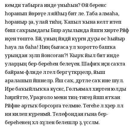
кемдән табырға инде уныһын? Өй беренсә
һоранып йөрөүе лә яйһыҙ бит әле. Таба алмаһа,
һораныр ҙа, улай тиһәң. Ҡапыл ҡына келт итеп
биш саҡрымдағы Бәшәр ауылында йәшәгән әхирәте Рәйфә
иҫенә төштө. Бәй, уның йәндәй күргән дуҫы өс һыйыр
һауа ла баһа! Ниңә бығаса ул ҡоротто башҡа
урындан эҙләп йонсоған?! Ҡырҡ йыл бит инде
уларҙың бер-береһен белеүенә. Шафиҡ иҫән саҡта
байрам-фәләнде лә гел бергә үткәрҙеләр, йыш
аралашып йәшәнеләр. Йәш саҡ, дәртле саҡ ине шул.
Ире баҡыйлыҡҡа күскәс, Гөлъямал әхирәтенә юлды
һирәгәйтте, Ураҙғоло менән тиң-тигеҙ йәшәп ятҡан
Рәйфәне артыҡ борсорға теләмәне. Тегеһе лә хәҙер әллә
ни килеп күренмәй. Телефондан ғына бер-
береһенең хәл-әхүәлен белешәләр ҙә, үәссәләм.