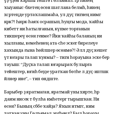
үҙ-үҙенә ҡаршы төштө Гөлъямал: әгәр һинең
ҡыуаныс-бәхетең өсөн шатлана белмәһә, һинең
хәсрәтеңде уртаҡлашмаһа, ул дуҫ тигәнең нимәгә
кәрәк?! Һирәк-һаяҡ осрашып, һуңғы мода, ҡайһы
кибеттә ни һатылғанын, күпме торғанын
тикшереү өсөн генәме? Йәки ҡайһы баланың ни
ҡылғаны, кемеһенең ата-әсәһе эскегә бирелеүе
хаҡында ғына һөйләшер өсөнмө?! Әллә дуҫ кешегә
үтә юғары талап ҡуямы? – тигән һорауына эске бер
тауыш: “Дуҫҡа талап юғарыраҡ булырға
тейештер, юғиһә беҙҙе уратҡан бөтәһе лә дуҫ-иптәшкә
әйләнер ине”, – тип өндәште.
Барыбер ҙә яратмаған, яратмай уны әхирәте, һәр
даим нисек тә булһа кәмһетергә тырышҡан. Ни
өсөн? Бының сәбәбе ҡайҙа? Яҡын итмәгәс, нимә
тотҡан уны Гөлъямал эргәһендә? Был һорауы