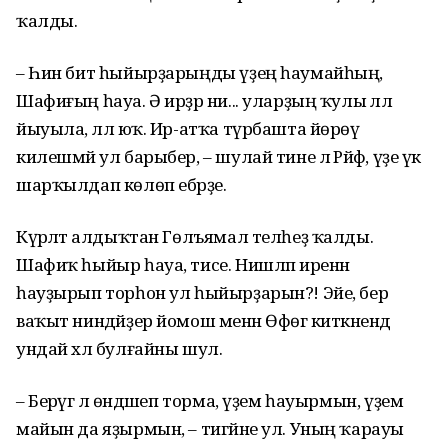
ҡалды.
– Һин бит һыйырҙарыңды үҙең һаумайһың,
Шафиғың һауа. Ә ирҙәр ни... уларҙың ҡулы әллә
йыуыла, әллә юҡ. Ир-атҡа түрбашта йөрөү
килешмәй ул барыбер, – шулай тине лә Рәйфә, үҙе үк
шарҡылдап көлөп ебәрҙе.
Күрәләтә алдыҡтан Гөлъямал телһеҙ ҡалды.
Шафиҡ һыйыр һауа, тисе. Нишләп иренән
һауҙырып торһон ул һыйырҙарын?! Эйе, бер
ваҡыт ниндәйҙер йомош менән Өфөгә киткәнендә
ундай хәл булғайны шул.
– Берәүгә лә өндәшеп торма, үҙем һауырмын, үҙем
майын да яҙырмын, – тигәйне ул. Уның ҡарауы