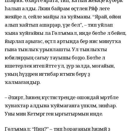
Шафиҡ. Әхирәте ярата, тип, ҡатын әжекәйҙе күберәк
һалып алды. Ләкин байрам өҫтәленә Рәйфә әлеге
әжекәйҙе лә, сейәле майҙы ла ҡуйманы. “Ярай, өйөнә
алып ҡайтып ашарҙар, үҙе белә”, – тип уйлап
ҡына ҡуйғайны ла Гөлъямал, инде бөтәһе лә бейеп,
йырлап арығас, өҫтәл артында бер нисә минутҡа
ғына тынлыҡ урынлашты. Ул тынлыҡты
юбилярҙың сағыу тауышы боҙҙо. Бөтәһе лә
ишетерлек итеп әйтте ул, ҙур залда, моғайын,
уның һүҙҙәренә иғтибар итмәгән берәү ҙә
ҡалмағандыр.
– Әхирәт, һинең күстәнәстәреңде ошондай мәртәбәле
ҡунаҡтар алдына ҡуймағанға үпкәләмә, зинһар.
Уны мин Кетмәргә генә ырғытырмын инде.
Гөлъямал: “Ниңә?” – тип һорағанын һиҙмәй ҙә