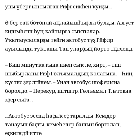
уны үбергә ынтылған Рәйфәгә сикәһен ҡуйҙы...
Ә бер саҡ бөтөнләй аңлайышһыҙ хәл булды. Август
кәңәшмәһенән һуң ҡайтырға сыҡтылар.
Уҡытыусыларҙы тейәгән автобус тәүҙә Рәйфәләр
ауылында туҡтаны. Тап уларҙың йорто тәңгәлендә.
– Биш минутҡа ғына инеп сыҡ әле, әхирәт, – тип
шыбырланы Рәйфә Гөлъямалдың ҡолағына. – Һиңә
күстәнәс әҙерләгәйнем. – Унан автобус шоферына
боролдо. – Перекур, иптәштәр. Гөлъямал Тәлғәтовна
хәҙер сыға...
...Автобус эсендә һаҫыҡ еҫ таралды. Кемдер
танауын баҫты, кемеһелер башын борғолап,
еҫкәнгәндәй итте.