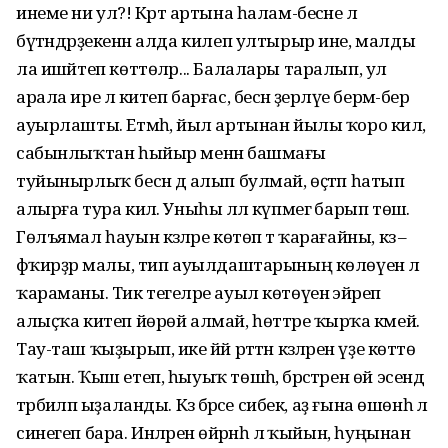
инеме ни ул?! Кәртә артына һалам-бесәне лә
бүтәндәрҙекенән алда килеп ултырыр ине, малды
ла ишәйтеп көттөләр... Балалары таралып, ул
арала ире лә китеп барғас, бесән әҙерләүе бермә-бер
ауырлашты. Етмәһә, йыл артынан йылы ҡоро килә,
сабынлыҡтан һыйыр менән башмағы
туйынырлыҡ бесән дә алып булмай, өҫтәп һатып
алырға тура килә. Уныһы әллә күпмегә барып төшә.
Гөлъямал һауын кәзәләре көтөп тә ҡарағайны, кәзә –
фәҡирҙәр малы, тип ауылдаштарының көлөүенә лә
ҡараманы. Тик тегеләре ауыл көтөүенә эйәреп
алыҫҡа китеп йөрөй алмай, һөттәре ҡырҡа кәмей.
Тау-таш ҡыҙырып, ике йәй рәттән кәзәләрен үҙе көттө
ҡатын. Ҡыш етеп, һыуыҡ төшһә, бәрәстәрен өй эсендә
тәрбиәләп ыҙаланды. Кәзә бәрәсе сибек, аҙ ғына өшөнһә лә
синегеп бара. Инәләренә өйрәнһә лә ҡыйын, һуңынан