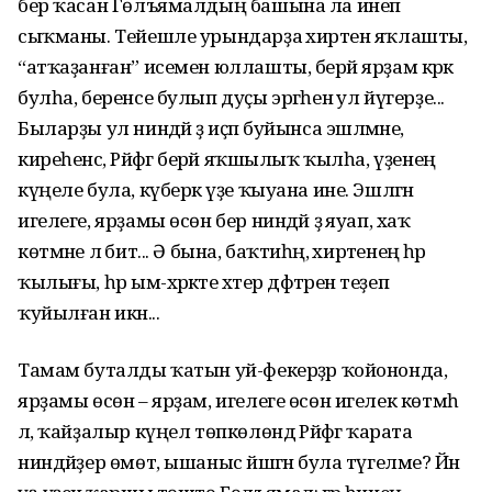
бер ҡасан Гөлъямалдың башына ла инеп
сыҡманы. Тейешле урындарҙа әхирәтен яҡлашты,
“атҡаҙанған” исемен юллашты, берәй ярҙам кәрәк
булһа, беренсе булып дуҫы эргәһенә ул йүгерҙе...
Быларҙы ул ниндәй ҙә иҫәп буйынса эшләмәне,
киреһенсә, Рәйфәгә берәй яҡшылыҡ ҡылһа, үҙенең
күңеле була, күберәк үҙе ҡыуана ине. Эшләгән
игелеге, ярҙамы өсөн бер ниндәй ҙә яуап, хаҡ
көтмәне лә бит... Ә бына, баҡтиһәң, әхирәтенең һәр
ҡылығы, һәр ым-хәрәкәте хәтер дәфтәренә теҙеп
ҡуйылған икән...
Тамам буталды ҡатын уй-фекерҙәр ҡойононда,
ярҙамы өсөн – ярҙам, игелеге өсөн игелек көтмәһә
лә, ҡайҙалыр күңел төпкөлөндә Рәйфәгә ҡарата
ниндәйҙер өмөт, ышаныс йәшәгән була түгелме? Йәнә