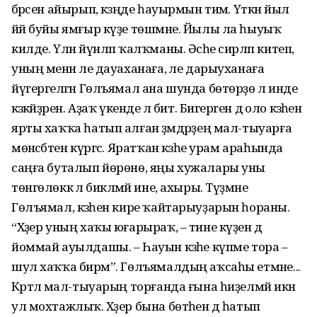
бәрәсен айырып, кәзәңде һауырмын тимә. Үткән йыл
йәй буйы ямғыр күҙе төшмәне. Йылы ла һыуыҡ
килде. Үлән йүнләп ҡалҡманы. Әсәһе сирләп китеп,
уның менән әле дауаханаға, әле дарыуханаға
йүгергеләгән Гөлъямал ана шунда бөтөрҙө лә инде
кәзәкәйҙәрен. Аҙаҡ үкенде лә бит. Бигерәген дә оло кәзәһен
ярты хаҡҡа һатып алған әҙәмдәрҙең мал-тыуарға
мөнәсәбәтен күргәс. Яратҡан кәзәһе урам араһында
саңға буталып йөрөнө, яңы хужалары уны
төнгөлөккә лә бикләмәй ине, ахыры. Түҙмәне
Гөлъямал, кәзәһен кире ҡайтарыуҙарын һораны.
“Хәҙер уның хаҡы юғарыраҡ, – тине күҙен дә
йоммай ауылдашы. – Һауын кәзәһе күпме тора –
шул хаҡҡа бирәм”. Гөлъямалдың аҡсаһы етмәне...
Кәртәлә мал-тыуарың торғанда ғына һиҙелмәй икән
ул мохтажлыҡ. Хәҙер бына бөтәһен дә һатып