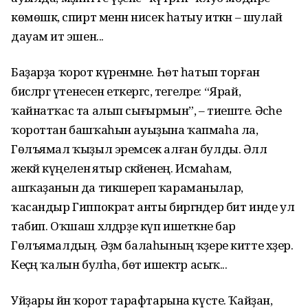
көмөшкә, спирт менән нисек һатыу иткән – шулай
дауам итә эшен...
Баҙарҙа ҡорот күренмәне. Һөт һатып торған
бисәләргә үтенесен еткергәс, тегеләре: “Ярай,
ҡайнатҡас та алып сығырмын”, – тиеште. Әсәһе
ҡороттан башҡаһын ауыҙына ҡапмаһа ла,
Гөлъямал ҡыҙыл эремсек алған булды. Әллә
әжекәй күңеленә ятыр әсәкәйенең. Исмаһам,
ашҡаҙанын да тикшереп ҡараманылар,
ҡасандыр Гиппократ анты биргәндер бит инде ул
табип. Оҡшаш хәлдәрҙе күп ишеткәне бар
Гөлъямалдың. Әҙәм балаһының ҡәҙере китте хәҙер.
Кеҫәң ҡалын булһа, бөтә ишектәр асыҡ...
Уйҙары йәнә ҡорот тарафтарына күсте. Ҡайҙан,