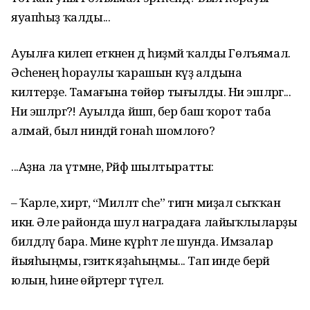
яуапһыҙ ҡалды...
Ауылға килеп еткәнен дә һиҙмәй ҡалды Гөлъямал.
Әсәһенең һораулы ҡарашын күҙ алдына
килтерҙе. Тамағына төйөр тығылды. Ни эшләргә...
Ни эшләргә?! Ауылда йәшәп, бер баш ҡорот таба
алмай, был ниндәй гонаһ шомлоғо?
...Аҙна ла үтмәне, Рәйфә шылтыратты:
– Ҡарәле, әхирәт, “Милләт әсәһе” тигән миҙал сыҡҡан
икән. Әле районда шул наградаға лайыҡлыларҙы
билдәләү бара. Мине күрһәт әле шунда. Имзалар
йыяһыңмы, гәзиткә яҙаһыңмы... Тап инде берәй
юлын, һине өйрәтергә түгел.