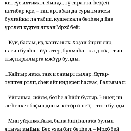
китеүе ихтимал. Бында, тәү сиратта, һеҙҙең
иғтибар кәрәк, – тип артабан да сурытмаҡсы
булғайны ла табип, кушеткала бөтәһен дә йәне
үртәлеп күҙәтеп ятҡан Мәрхәбә әбей:
– Ҡуй, балам, әйҙә, ҡайтайыҡ. Хоҙай биргән сир,
насип булһа – йүнәлтер, булмаһа – хәл дә юҡ, – тип
ҡыҫтырылырға мәжбүр булды.
...Ҡайтыр яҡҡа такси саҡырттылар. Яҫтар-
түшәген рәтләп, әсәһен өйгә индереп һалғас, Гөлъямал:
– Уйланма, әсәкәйем, бөтәһе лә һәйбәт булыр. Һинең ни
әле һелкетә баҫып донъя көтөр йәшең, – тигән булды.
– Мин уйҙанмайым, бына һиңә һалаҡа булып
ятыуы ҡыйын. Бер үҙеңә бит бөтәһе лә, – Мәрхәбә әбей