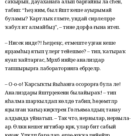
саҡырып, дауаханаға алып барғайны ла әсәһен,
табип: “Һеҙ нимә, был йәштә кеше ауырымай
буламы? Ҡартлыҡ ғәләмәте, ундай сирлеләрҙе
ҡабул итә алмайбыҙ”, – тине дорфа ғына итеп.
– Нисек инде?! Һеҙҙеңсә, етмеште уҙған кеше
ярҙамһыҙ ятып үлергә тейешме? – тип, ҡатыраҡ
яуап ҡайтарғас, Мәрхәбә инәйҙе анализдар
тапшырырға лабораторияға ебәрҙеләр.
– О-о-о! Ҡарсыҡты йыһанға осорорға була әле!
Анализдары йәштәрҙекенән былайыраҡ! – тип
яһалма шарҡылдап көлдө табип, һөҙөмтәләр
яҙылған ҡағыҙ киҫәктәрен Гөлъямалдың танау
алдында уйнатып. – Так что, нервылар, нервыла-
ар. Өлкән кешегә иғтибар кәрәк, улар бит сабый
кеүек. Үпкәләп баралар, ерҙе-юҡҡа рәнйейҙәр...