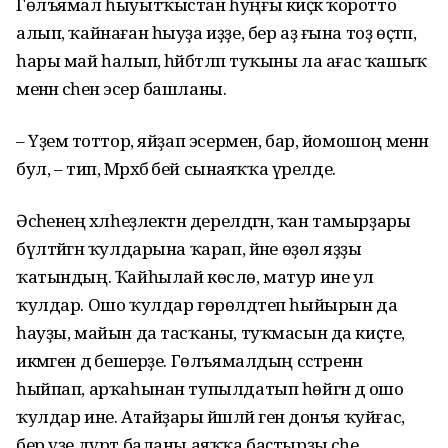
Гөлъямал һыуытҡыстан һуңғы киҫәк ҡоротто
алып, ҡайнаған һыуҙа иҙҙе, бер аҙ ғына тоҙ өҫтәп,
һары май һалып, һәйбәтләп туҡыны ла ағас ҡашыҡ
менән әсәһенә эсерә башланы.
– Үҙемә тоттор, яйҙап эсермен, бар, йомошоң менән
бул, – тип, Мәрхәбә әбей сынаяҡҡа үрелде.
Әсәһенең хәлһеҙлектән дерелдәгән, ҡан тамырҙары
бүлтәйгән ҡулдарына ҡарап, йәне өҙөлә яҙҙы
ҡатындың. Ҡайһылай көслө, матур ине ул
ҡулдар. Ошо ҡулдар гөрөлдәтеп һыйырын да
һауҙы, майын да тасҡаны, туҡмасын да киҫте,
икмәген дә бешерҙе. Гөлъямалдың сәстәренән
һыйпап, арҡаһынан тупылдатып һөйгән дә ошо
ҡулдар ине. Атайҙары йәшләй генә донъя ҡуйғас,
бер үҙе дүрт баланы аяҡҡа баҫтырҙы әсәһе.