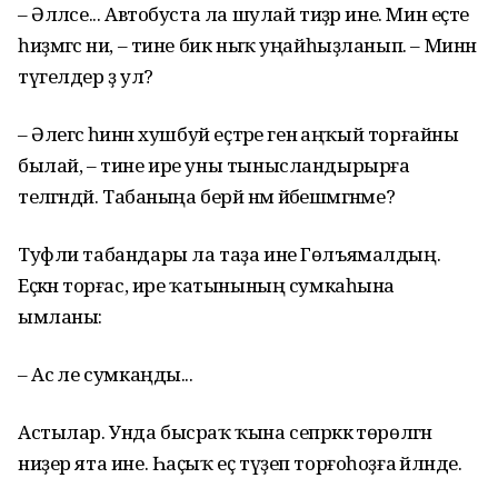
– Әлләсе... Автобуста ла шулай тиҙәр ине. Мин еҫте
һиҙмәгәс ни, – тине бик ныҡ уңайһыҙланып. – Минән
түгелдер ҙә ул?
– Әлегәсә һинән хушбуй еҫтәре генә аңҡый торғайны
былай, – тине ире уны тынысландырырға
теләгәндәй. Табаныңа берәй нәмә йәбешмәгәнме?
Туфли табандары ла таҙа ине Гөлъямалдың.
Еҫкәнә торғас, ире ҡатынының сумкаһына
ымланы:
– Ас әле сумкаңды...
Астылар. Унда бысраҡ ҡына сепрәккә төрөлгән
ниҙер ята ине. Һаҫыҡ еҫ түҙеп торғоһоҙға әйләнде.