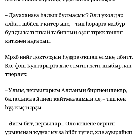
– Дауаханаға һалып булмаҫмы? Әллә уколдар
алһа... шәбәйеп тә китер ине, – тип һорарға мәжбүр
булды ҡатынҡай табиптың оҙон тәғәрәккә төшөп
киткәнен аңғарып.
Мәрхәбә инәйгә докторҙың һүҙҙәре оҡшап етмәне, әлбиттә.
Бәхәс-фәлән ҡуптарырға хәле етмәгәнлектән, шыбырлап
тиерлек:
– Улым, нервыларым Алланың биргәненә шөкөр,
балалыҡҡа әйләнеп ҡайтмағанмын әле, – тип кенә
һүҙ ҡыҫтырҙы.
– Әйтәм бит, нервылар... Оло кешене өйрәнгән
урынынан ҡуҙғатыу ҙа һәйбәт түгел, хәле ауырайып