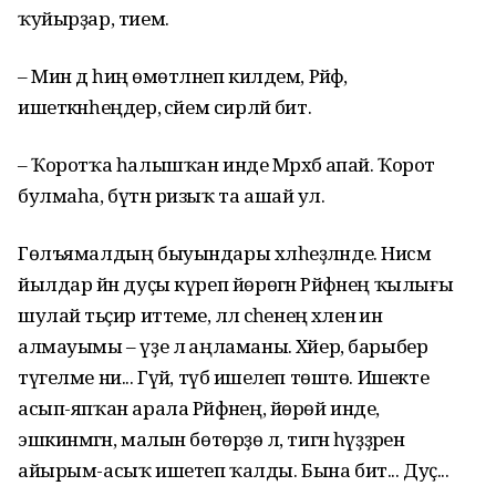
ҡуйырҙар, тием.
– Мин дә һиңә өмөтләнеп килдем, Рәйфә,
ишеткәнһеңдер, әсәйем сирләй бит.
– Ҡоротҡа һалышҡан инде Мәрхәбә апай. Ҡорот
булмаһа, бүтән ризыҡ та ашай ул.
Гөлъямалдың быуындары хәлһеҙләнде. Нисәмә
йылдар йән дуҫы күреп йөрөгән Рәйфәнең ҡылығы
шулай тәьҫир иттеме, әллә әсәһенең хәленә инә
алмауымы – үҙе лә аңламаны. Хәйер, барыбер
түгелме ни... Гүйә, түбә ишелеп төштө. Ишекте
асып-япҡан арала Рәйфәнең, йөрөй инде,
эшкинмәгән, малын бөтөрҙө лә, тигән һүҙҙәрен
айырым-асыҡ ишетеп ҡалды. Бына бит... Дуҫ...