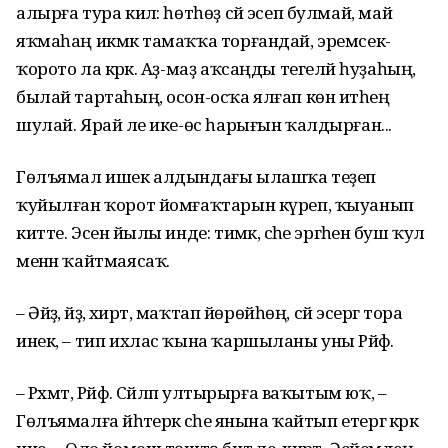
алырға тура килә: һөтһөҙ сәй эсеп булмай, май
яҡмаһаң икмәк тамаҡҡа торғандай, эремсек-
ҡорото ла кәрәк. Аҙ-маҙ аҡсаңды тегеләй һуҙаһың,
былай тартаһың, осон-осҡа ялғап көн итәһең
шулай. Ярай әле ике-өс һарығын ҡалдырған...
Гөлъямал ишек алдындағы ылашҡа теҙеп
ҡуйылған ҡорот йомғаҡтарын күреп, ҡыуанып
китте. Эсенә йылы инде: тимәк, әсәһе эргәһенә буш ҡул
менән ҡайтмаясаҡ.
– Әйҙә, әйҙә, әхирәт, маҡтап йөрөйһөң, сәй эсергә тора
инек, – тип ихлас ҡына ҡаршыланы уны Рәйфә.
– Рәхмәт, Рәйфә. Сәйләп ултырырға ваҡытым юҡ, –
Гөлъямалға йәһәтерәк әсәһе янына ҡайтып етергә кәрәк