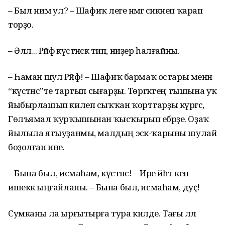
– Был нимә ул? – Шафиҡ әлеге нәмәгә сикәнеп ҡарап
торҙо.
– Әллә... Рәйфә күстәнәскә тип, ниҙер һалғайны.
– Һаман шул Рәйфә! – Шафиҡ бармаҡ остары менән
“күстәнәс”те тартып сығарҙы. Төргәктең тышына уҡ
йыбырлашып килеп сыҡҡан ҡорттарҙы күргәс,
Гөлъямал ҡурҡышынан ҡысҡырып ебәрҙе. Оҙаҡ
йылыла ятыуҙанмы, малдың эсәк-ҡарыны шулай
боҙолған ине.
– Бына был, исмаһам, күстәнәс! – Ире йәһәт кенә
ишеккә ыңғайланы. – Бына был, исмаһам, дуҫ!
Сумканы ла ырғытырға тура килде. Тағы әллә