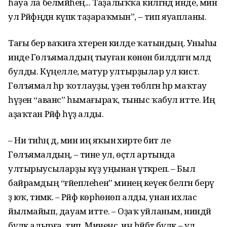
һауа ла белмәйһең... Таҙалыҡҡа килгәндә инде, мин
ул Рәйфәңдән күпкә таҙараҡмын”, – тип яуапланы.
Тағы бер ваҡиға хәтеренә килде ҡатындың. Уныһы
инде Гөлъямалдың тыуған көнөн билдәләгән мәлдә
булды. Күңелле, матур ултырҙылар ул кистә.
Гөлъямал һәр ҡотлауҙы, үҙенә төбәлгән һәр маҡтау
һүҙен “аванс” һымағыраҡ, тыныс ҡабул итте. Иң
аҙаҡтан Рәйфә һүҙ алды.
– Ни тиһәң дә, мин иң яҡын әхирәте бит әле
Гөлъямалдың, – тине ул, өҫтәл артында
ултырыусыларҙы күҙ уңынан үткәреп. – Был
байрамдың “ғәйеплеһен” минең кеүек белгән берәү
ҙә юҡ, тимәк. – Рәйфә көрһөнөп алды, унан ихлас
йылмайып, дауам итте. – Оҙаҡ уйланым, ниндәй
бүләк алырға, тип. Минеңсә, иң һәйбәт бүләк – ул