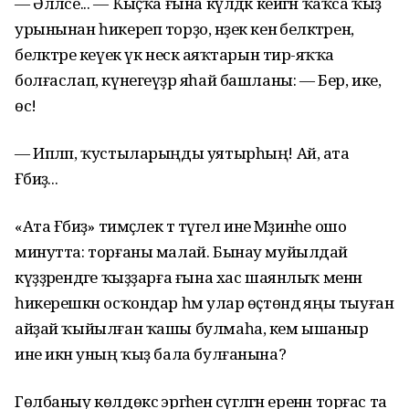
— Әлләсе... — Ҡыҫҡа ғына күлдәк кейгән ҡаҡса ҡыҙ
урынынан һикереп торҙо, нәҙек кенә беләктәрен,
беләктәре кеүек үк нескә аяҡтарын тирә-яҡҡа
болғаслап, күнегеүҙәр яһай башланы: — Бер, ике,
өс!
— Ипләп, ҡустыларыңды уятырһың! Ай, ата
Ғәбиҙә...
«Ата Ғәбиҙә» тимәҫлек тә түгел ине Мәҙинәһе ошо
минутта: торғаны малай. Бынау муйылдай
күҙҙәрендәге ҡыҙҙарға ғына хас шаянлыҡ менән
һикерешкән осҡондар һәм улар өҫтөндә яңы тыуған
айҙай ҡыйылған ҡашы булмаһа, кем ышаныр
ине икән уның ҡыҙ бала булғанына?
Гөлбаныу көлдөксә эргәһенә сүгәләгән еренән торғас та