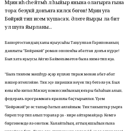
Мәҙинә иһә әсәһе әйтмәһә лә һыйыр янына олағырға ғына
тора: безәүкәй донъяға киләсәк бөгөн! Мәҙинә уға
Бөйрәкәй тип исем ҡушасаҡ. Әлеге йырҙы ла бит
ул шуға йырланы...
Башҡортостандың халыҡ яҙыусыһы Таңсулпан Ғарипованың
данлыҡты "Бөйрәкәй" роман-эпопеяһы ҡабаттан донъя күрҙе!
Был хаҡта яҙыусы Айгиз Баймөхәмәтов бына нимә тип яҙа.
"Быға тиклем мәшһүр әҫәр күпләп тираж менән ҡабат-ҡабат
нәшер ителгәйне. Тик эҫе пирәшки кеүек тиҙ бөтә лә ҡуя. Был
юлы иһә китап Мәскәү комиссияһының юғары баһаһын алып,
федераль программаға ярашлы баҫтырылған. Үҙем
"Бөйрәкәй"ҙе өс тапҡыр һатып алғайным. Тик таныштар уҡырға
биреп тор тип алып торалар ҙа - кире ҡайтармайҙар. Кемгә
биргәнемде лә онотам. Ҡалайтаһың, аттың яҡшыһын ғына