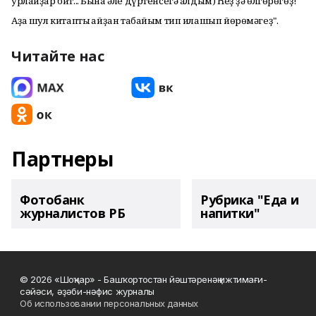
урлайҙар бит... Бына әле дүртенсегә алдым) Һеҙ ҙә өлгөрөгөҙ!
Аҙаҡ шул китапты ҡайҙан табайым тип илашып йөрөмәгеҙ".
Читайте нас
Партнеры
Фотобанк
Рубрика "Еда и
журналистов РБ
напитки"
© 2026 «Шоңҡар» - Башҡортостан йәштәренәң ижтимағи-
сәйәси, әҙәби-нәфис журналы
Об использовании персональных данных