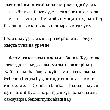
ҡыҙына һаман тамһынып ҡарауында булды:
тал сыбығылай нескә үҙе, эсендә йәне нисек тора, ә
тауышы... моңо... Шундайын моңдоң ҡәҙимге бер
баланан сыҡҡанына ышанырлыҡ та түгел.
Гөлбаныу үҙ алдына тәрән көрһөндө лә сөйҙәге
ҡыҫҡа тунына үрелде:
— Фермаға китәйем инде мин, балам. Ҡуҙ төшкәс,
ҡаҙандағы һыуҙы самауырыңа һалырһың.
Ҡайнап сыҡһа, баҫ та ҡуй — мин оҙаҡламам. —
Әсәһенең һуңғы һүҙҙәре инде соланға сыҡҡас
ишетелде. — Кәртә яғын байҡа — һыйыр сыуын
өҙгән бөгөн! Ҡустыларыңдан күҙ яҙлыҡтырма,
самауырға бешеп ҡуймаһындар!