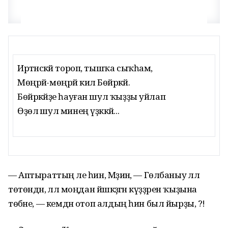
Иртәнсәкәй тороп, тышҡа сыҡһам,
Мөңрәй-мөңрәй килә Бөйрәкәй.
Бөйрәкәйҙе һауған шул ҡыҙҙы уйлап
Өҙөлә шул минең үҙәккәй...
— Аптыраттың әле һин, Мәҙинә, — Гөлбаныу әллә
төтөндән, әллә моңдан йәшкәҙәгән күҙҙәрен ҡыҙына
төбәне, — кемдән отоп алдың һин был йырҙы, ә?!