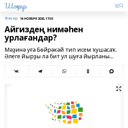
Шоңҡар
Фекер
16 НОЯБРЯ 2020, 17:50
Айгиздең нимәһен
урлағандар?
Мәҙинә уға Бөйрәкәй тип исем ҡушасаҡ.
Әлеге йырҙы ла бит ул шуға йырланы...