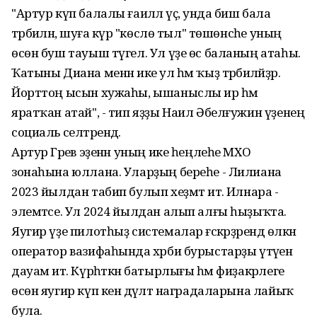
"Артур күп балалы ғаиләлә үҫә, унда биш бала
тәрбиәләнә, шуға күрә "көслө тыл" төшөнсәһе уның
өсөн буш тауыш түгел. Ул үҙе өс баланың атаһы.
Ҡатыны Диана менән ике ул һәм ҡыҙ тәрбиәләйҙәр.
Йорттоң ысын хужаһы, ышаныслы ир һәм
яратҡан атай", - тип яҙҙы Наил Әбелғужин үҙенең
социаль селтәрендә.
Артур Гәрәев эҙенән уның ике һеңлеһе МХО
зонаһына юллана. Уларҙың береһе - Лилиана
2023 йылдан табип булып хеҙмәт итә. Илнара -
элемтәсе. Ул 2024 йылдан алып алғы һыҙыҡта.
Яугир үҙе пилотһыҙ системалар ғәскәрҙәрендә өлкән
оператор вазифаһында хәрби бурыстарҙы үтәүен
дауам итә. Күрһәткән батырлығы һәм фиҙакәрлеге
өсөн яугир күп кенә дәүләт наградаларына лайыҡ
була.