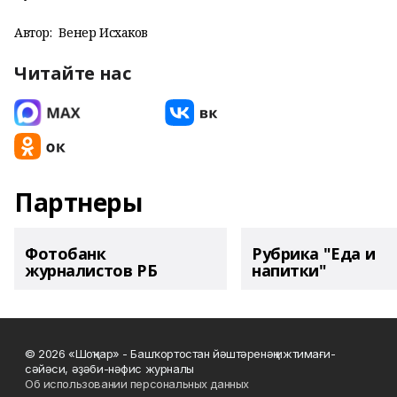
Автор:
Венер Исхаков
Читайте нас
Партнеры
Фотобанк
Рубрика "Еда и
журналистов РБ
напитки"
© 2026 «Шоңҡар» - Башҡортостан йәштәренәң ижтимағи-
сәйәси, әҙәби-нәфис журналы
Об использовании персональных данных