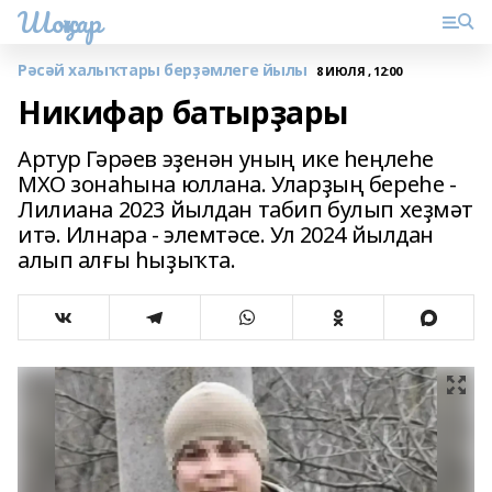
Шоңҡар
Рәсәй халыҡтары берҙәмлеге йылы
8 ИЮЛЯ , 12:00
Никифар батырҙары
Артур Гәрәев эҙенән уның ике һеңлеһе
МХО зонаһына юллана. Уларҙың береһе -
Лилиана 2023 йылдан табип булып хеҙмәт
итә. Илнара - элемтәсе. Ул 2024 йылдан
алып алғы һыҙыҡта.