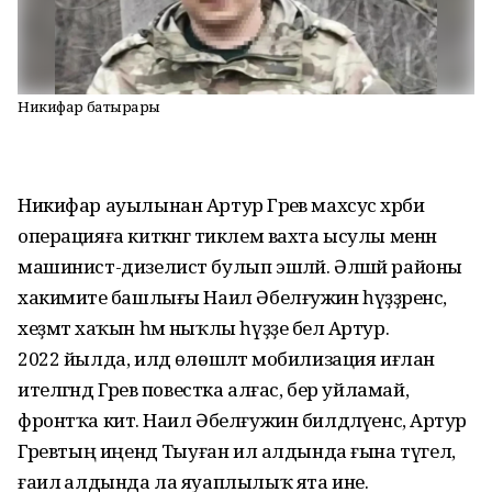
Никифар батырҙары
Никифар ауылынан Артур Гәрәев махсус хәрби
операцияға киткәнгә тиклем вахта ысулы менән
машинист-дизелист булып эшләй. Әлшәй районы
хакимиәте башлығы Наил Әбелғужин һүҙҙәренсә,
хеҙмәт хаҡын һәм ныҡлы һүҙҙе белә Артур.
2022 йылда, илдә өлөшләтә мобилизация иғлан
ителгәндә Гәрәев повестка алғас, бер уйламай,
фронтҡа китә. Наил Әбелғужин билдәләүенсә, Артур
Гәрәевтың иңендә Тыуған ил алдында ғына түгел,
ғаилә алдында ла яуаплылыҡ ята ине.