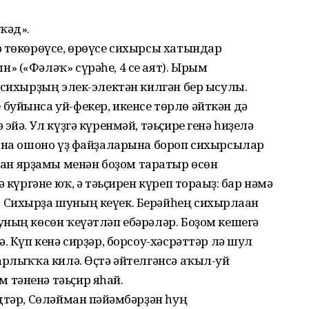
ҡәд».
ә төкөрөүсе, өрөүсе сихырсы хатындар
 («Фәләҡ» сүрәһе, 4 се аят). Ырым
 сихырҙың элек-электән килгән бер ысулы.
буйынса уй-фекер, икенсе төрлө әйткән дә
эйә. Ул күҙгә күренмәй, тәьҫире генә һиҙелә
Бына ошоно үҙ файҙаларына бороп сихырсылар
н ярҙамы менән боҙом таратыр өсөн
 күргәне юҡ, ә тәьҫирен күреп торағыҙ: бар нәмә
Сихырҙа шуның кеүек. Берәйһең сихырлаған
ның көсөн ҡеүәтләп ебәрәләр. Боҙом кешегә
. Күп кенә сирҙәр, борсоу-хәсрәттәр лә шул
арлыҡҡа килә. Өҫтә әйтелгәнсә аҡыл-уй
тәненә тәьҫир яһай.
дтәр, Сөләйман пәйғәмбәрҙән һуң