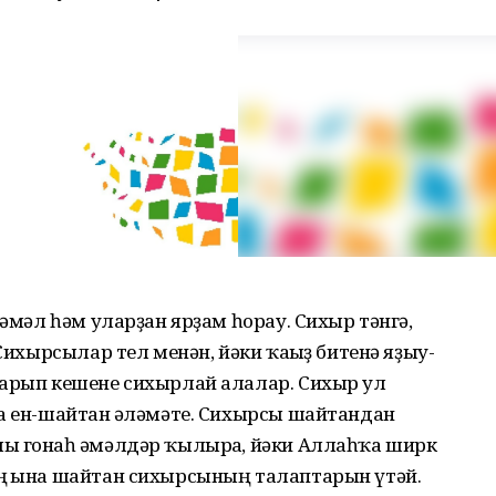
ғәмәл һәм уларҙан ярҙам һорау. Сихыр тәнгә,
 Сихырсылар тел менән, йәки ҡағыҙ битенә яҙыу-
ҡарып кешене сихырлай алалар. Сихыр ул
а ен-шайтан ғәләмәте. Сихырсы шайтандан
ы гонаһ ғәмәлдәр ҡылырға, йәки Аллаһҡа ширк
ң ғына шайтан сихырсының талаптарын үтәй.