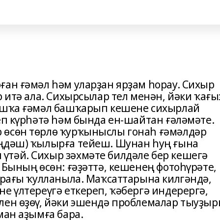
ған ғәмәл һәм уларҙан ярҙам һорау. Сихыр
р итә ала. Сихырсылар тел менән, йәки ҡағы
башҡа ғәмәл башҡарып кешене сихырлай
еп күрһәтә һәм бында ен-шайтан ғәләмәте.
 өсөн төрлө ҡурҡыныслы гонаһ ғәмәлдәр
иңдәш) ҡылырға тейеш. Шунан һуң ғына
тәй. Сихыр зәхмәте билдәле бер кешегә
 Бының өсөн: ғәҙәттә, кешенең фотоһүрәте,
прағы ҡулланыла. Маҡсаттарына килгәндә,
е үлтереүгә еткереп, ҡәбергә индерергә,
лен өҙөү, йәки эшендә проблемалар тыуҙы
ман аҙымға бара.