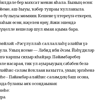
билдәле бер маҡсат менән яһала. Бының өсөн:
кейеме, аш-һыуы, ҡәбер тупрағы ҡулланыла.
ө булыуы мөмкин. Кешене үлтереүгә еткереп,
аһын өсөн, нәҫелен өҙөү, йәки эшендә
үңелле кешеләр шул яман аҙымға бара.
 һөйләй: «Рәсүлуллаһ саллаллаһү ғәләйһи үә
ула. Уның исеме — Ләбид ибн Әғсәм. Йәһүдиләр
гә ҡаршы сихыр яһайҙар. Пәйғәмбәребеҙ
әле насарая, тик ул ауырыуҙың сәбәбен белә
әләйһис-сәләм йоҡлаған ваҡытта, уның эргәһенә
е – Пәйғәмбәр ғәләйһис-сәләмдең баш осона,
нда булғаны аяҡ осондағынан:
неһе:
рә.