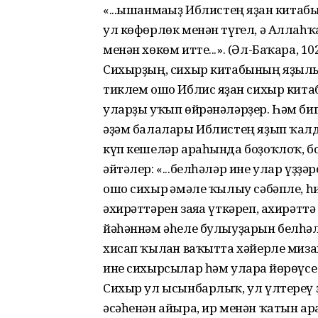
«...ышанмағыҙ Иблистең яҙған китаб
ул көфөрлөк менән түгел, ә Аллаһ
менән хөкөм итте...». (Әл-Баҡара, 102
Сихырҙың, сихыр китабының яҙылы
тиклем ошо Иблис яҙған сихыр кит
уларҙы уҡып өйрәнәләрҙер. Һәм биг
әҙәм балалары Иблистең яҙып ҡалд
күп кешеләр араһында боҙоҡлоҡ, б
әйтәлер: «...белһәләр ине улар үҙ
ошо сихыр ғәмәле ҡылыу сәбәпле, һ
әхирәттәрен заяға үткәреп, ахирәтт
йәһәннәм әһеле булыуҙарын белһәлә
хисап ҡылған ваҡытта хәйерле миз
ине сихырсылар һәм уларға йөрөүсе
Сихыр ул ысынбарлыҡ, ул үлтереү 
әсәһенән айыра, ир менән ҡатын ар