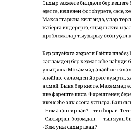
Сихыр зәхмәте билдәле бер кешегә 
ғәҙәттә, кешенең фотоһүрәте, сәсе, 
Маҡсаттарына килгәндә, улар төрл
ҡәбергә индерергә, яңғыҙлыҡта ыҙал
проблемалар тыуҙырыу өсөн уҫал к
Бер риүәйәтә хәҙрәти Ғәйшә инәбеҙ
сәлләмдең бер хеҙмәтсеһе йәһүди б
уның аша Мөхәммәд ғәләйһис-сәләм
ғәләйһис-сәләмдең йөрәге ауырта, х
алмай. Бына бер кистә, Мөхәммәд ғ
ике фәрештә килә. Фәрештәнең береһ
икенсеһе аяҡ осона ултыра. Баш яғы
- Нимәнән сирләй? – тип һорай. Теге
- Сихырҙан, боҙомдан, — тип яуап би
- Кем уны сихырлаған?