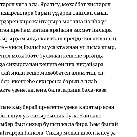
әрен уята ала. Яратыу, мөхәббәт хистәрен
сихырсыларға барып үҙҙәрен ташлап сығып
ирҙәрен кире ҡайтарырға маташа йә иһә үс
әгән ире һәм ҡатын араһына зәхмәт һалырға
хыр ярҙамында ҡайтҡан иреңде ҡосаҡланың
тә – уның йылыһы усаҡта янған ут һымаҡтыр,
ңел мөхәббәте булмаған кешене эргәңдә
ҙа сихырланған кешегә ен инә, ундайҙарға
улай яҡын кеше мөхәббәтен алам тип, ен-
ер, икенсеһе сихырсыға барып Аллаһ
ктә үҙеңә, ғәиләңә, балаларына бәлә-ҡаза
тын-ҡыҙ берәй ир-егетте үҙенә ҡаратыр өсөн
, был шул уҡ сихырсылыҡ була. Ғаиләне
рыбер был сихыр булып ҡала бирә. Һәм былай
аһтарҙан һанала. Сихыр менән шөғөлләнеү ҙә