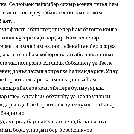
ына. Сөләймән пәйғәмбәр сихыр менән түгел һәм
ҡа иман килтереү сәбәпле хаҡиҡый хөкөм
 аят.).
уы фәҡәт Иблистең эшелер һәм бөгөнгө көнгә
абынан күсереп яҙаларҙыр. Һәм кешеләр
ерәк тә иман һәм әхлаҡ түбәнәйгән бер осорҙа
ырған ялған һәм көфөрлөк китабын ҡулланып,
ола ҡылаларҙыр. Аллаһы Сөбхәнәһү үә Тәғәлә
ҙәренең доньяларын ахирәткә һатҡандарын. Улар
ис бер игелектәре ҡалмайса донъя һәм
ә сихыр эйәләре ғазап эйәләре булыуҙарын,
р ине». Аллаһы Сөбхәнәһү үә Тәғәлә уларҙы
андарында һис бер игелек булмауын белһәләр
 бәндәләр.
ҙә, ауырыу барлыҡҡа килтерә, баланы ата-
аһын боҙа, уларҙың бер-береһен күрә