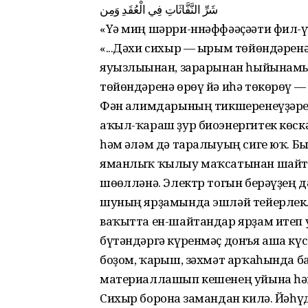
شَرِّ النَّفَّاثَاتِ فِي الْعُقَدِ وَمِن
«Үә миң шәрри-ннәффәәҫәәти фил-ғү
«...Дәхи сихыр — ырым төйөндәрен
яуызлығынан, зарарынан һыйынамын»
төйөндәренә өрөү йә иһә төкөрөү —
Фән ғалимдарының тикшеренеүҙәре 
аҡыл-ҡараш ҙур биоэнергитек көскә 
һәм ғәләм дә таралыуың сиге юҡ. 
яманлыҡ ҡылыу маҡсатынан шайта
шөғөлләнә. Электр тогын берәүҙең дә
шуның ярҙамында эшләй тейерлек. 
ваҡытта ен-шайтандар ярҙам итеп у
бүтәндәргә күренмәҫ донъя аша күсә
боҙом, ҡарғыш, зәхмәт арҡаһында б
материаллашып кешенең уйына һәм 
Сихыр боронға замандан килә. Йәһү