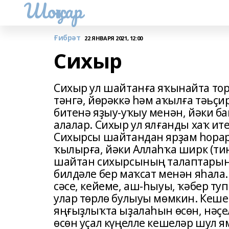
Шоңҡар
Ғибрәт
22 ЯНВАРЯ 2021, 12:00
Сихыр
Сихыр ул шайтанға яҡынайта тор
тәнгә, йөрәккә һәм аҡылға тәьҫи
битенә яҙыу-уҡыу менән, йәки 
алалар. Сихыр ул ялғанды хаҡ ит
Сихырсы шайтандан ярҙам һорар
ҡылырға, йәки Аллаһҡа ширк (т
шайтан сихырсының талаптарын ү
билдәле бер маҡсат менән яһала.
сәсе, кейеме, аш-һыуы, ҡәбер ту
улар төрлө булыуы мөмкин. Кешен
яңғыҙлыҡта ыҙалаһын өсөн, нәҫе
өсөн уҫал күңелле кешеләр шул я