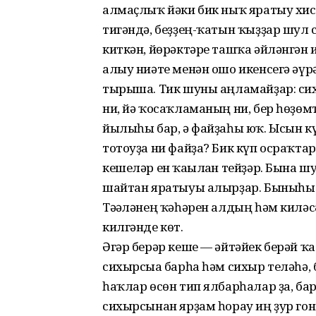
алмаҫлыҡ йәки бик ныҡ яратыу хист
тигәндә, беҙҙең-ҡатын ҡыҙҙар шул 
киткән, йөрәктәре ташҡа әйләнгән 
алыу ниәте менән ошо икенсегә әүр
тырыша. Тик шуны аңламайҙар: си
ни, йә ҡосаҡламаның ни, бер һөҙөм
йылыһы бар, ә файҙаһы юҡ. Ысын кү
тотоуҙа ни файҙа? Бик күп осраҡтар
кешеләр ен ҡағылған тейҙәр. Бына ш
шайтан яратыуы алырҙар. Быныһы б
Тәғәләнең ҡәһәрен алдың һәм киләсә
килгәнде көт.
Әгәр берәр кеше — әйтәйек берәй ҡа
сихырсыға барһа һәм сихыр теләһә
һаҡлар өсөн тип ялбарһалар ҙа, ба
сихырсынан ярҙам һорау иң ҙур гон