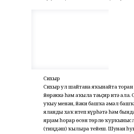
Сихыр
Сихыр ул шайтанға яҡынайта торған 
йөрәккә һәм аҡылға тәьҫир итә ала.
уҡыу менән, йәки башҡа ғәмәл баш
ялғанды хаҡ итеп күрһәтә һәм бынд
ярҙам һорар өсөн төрлө ҡурҡынысл
(тиңдәш) ҡылырға тейеш. Шунан һу