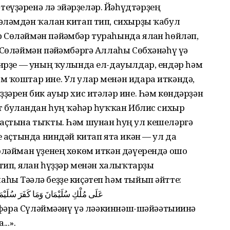
еүҙәренә лә эйәрҙеләр. Йәһүдтәрҙең
әләмдән ҡалған китап тип, сихырҙы ҡабул
 Сөләймән пәйғәмбәр тураһында ялған һөйләп,
 Сөләймән пәйғәмбәргә Аллаһы Сөбхәнәһү үә
бирҙе — уның ҡулында ел-дауылдар, ендәр һәм
м ҡоштар ине. Ул улар менән идара иткәндә,
ҙҙәрен бик ауыр хис итәләр ине. Һәм көндәрҙән
т булғандан һуң ҡәһәр һуҡҡан Иблис сихыр
 аҫтына тыҡты. Һәм шунан һуң ул кешеләргә
е аҫтында ниндәй китап ята икән — ул да
өләйман үҙенең хөкөм иткән дәүерендә ошо
тип, ялған һүҙҙәр менән халыҡтарҙы
ы Тәғәлә беҙҙе киҫәтеп һәм тыйып әйтте:
عَلَى مُلْكِ سُلَيْمَانَ وَمَا كَفَرَ سُلَيْمَ
 кәфәра Сүләймәәнү үә ләәкиннәш-шәйәәтыиинә
..».