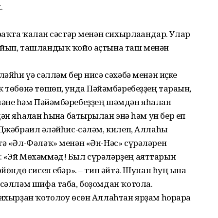
.
раҡта ҡалған сәстәр менән сихырлағандар. Улар
уйып, ташландыҡ ҡойо аҫтына таш менән
ләйһи үә сәлләм бер нисә сәхәбә менән иҫке
 төбөнә төшөп, унда Пәйғәмбәребеҙҙең тарағын,
әне һәм Пәйғәмбәребеҙҙең шәмдән яһалған
н яһалған һынға батырылған энә һәм ун бер еп
 Джәбраил ғәләйһис-сәләм, килеп, Аллаһы
гә «Әл-Фәләҡ» менән «Ән-Нәс» сүрәләрен
: «Эй Мөхәммәд! Был сүрәләрҙең аяттарын
йөндө сисеп ебәр». – тип әйтә. Шунан һуң ғына
 сәлләм шифа таба, боҙомдан ҡотола.
сихырҙан ҡотолоу өсөн Аллаһтан ярҙам һорарға