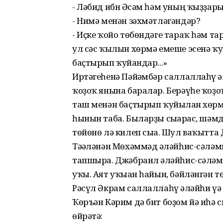
- Ләбид ибн Әғсәм һәм уның ҡыҙҙары
- Нимә менән зәхмәтләгәндәр?
- Иҫке ҡойо төбөндәге тараҡ һәм та
ул сәс ҡылын хөрмә емеше эсенә ҡ
баҫтырып ҡуйғандар...»
Иртәгеһенә Пәйғәмбәр саллаллаһү ғә
ҡоҙоҡ янына баралар. Берәүһе ҡоҙоҡ
таш менән баҫтырып ҡуйылған хөрм
һынын таба. Быларҙы сығарғас, шәмдә
төйөнө лә килеп сыға. Шул ваҡытта
Тәғәләнән Мөхәммәд ғәләйһис-сәләм
тапшыра. Джәбраил ғәләйһис-сәләм
уҡы. Аят уҡыған һайын, бәйләнгән тө
Рәсүл Әкрам саллаллаһү ғәләйһи үә
Ҡөръән Кәрим дә бит боҙом йә иһә 
өйрәтә: