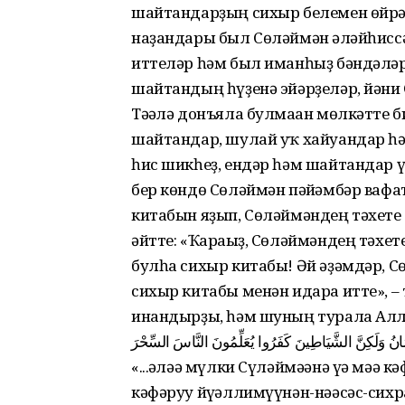
шайтандарҙың сихыр белемен өйрәт
наҙандары был Сөләймән ғәләйһисс
иттеләр һәм был иманһыҙ бәндәләр
шайтандың һүҙенә эйәрҙеләр, йәғни
Тәғәлә донъяла булмаған мөлкәтте 
шайтандар, шулай уҡ хайуандар һә
һис шикһеҙ, ендәр һәм шайтандар ү
бер көндө Сөләймән пәйғәмбәр вафа
китабын яҙып, Сөләймәндең тәхете
әйтте: «Ҡарағыҙ, Сөләймәндең тәхет
булһа сихыр китабы! Әй әҙәмдәр, С
сихыр китабы менән идара итте», – 
инандырҙы, һәм шуның турала Аллаһ
انُ وَلَكِنَّ الشَّيَاطِينَ كَفَرُوا يُعَلِّمُونَ النَّاسَ السِّحْرَ
«...ғәләә мүлки Сүләймәәнә үә мәә
кәфәруу йүғәллимүүнән-нәәсәс-сихра.