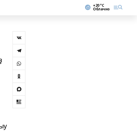
+20 °С
Облачно
ҙ
рыу