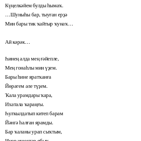
Күңелкәйем булды һымаҡ.
…Шуныһы бар, тыуған ерҙә
Мин бары тик ҡайтыр ҡунаҡ…
Ай кәрәк…
Һинең алда мең ғәйепле,
Мең гонаһлы мин үҙем.
Бары һине яратҡанға
Йөрәгем әле түҙем.
Ҡала урамдары ҡара,
Ихатала ҡараңғы.
Һулҡылдатып китеп барам
Йәнгә һалған ярамды.
Бар ҡаланы урап сыҡтым,
Инер ишектәр ябыҡ.