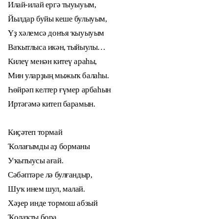
Илай-илай ергә тыуыуым,
Йылдар буйы кеше булыуым,
Үҙ хәлемсә донъя ҡыуыуым
Ваҡытлыса икән, тыйыулы…
Килеү менән китеү араһы,
Мин уларҙың мыжыҡ балаһы.
Һөйрәп келтер ғүмер арбаһын
Иртәгәмә китеп барамын.
Киҫәтеп тормай
Ҡолағымды аҙ борманы
Уҡытыусы ағай.
Сәбәптәре лә булғандыр,
Шуҡ инем шул, малай.
Хәҙер инде тормош абзый
Ҡолаҡты бора.