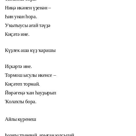
Ниңә икәнен үҙенән –
Һин унан һора.
Уҡытыусы ағай тәүҙә
Киҫәтә ине.
Күҙлек аша күҙ ҡарашы
Иҫкәртә ине.
Тормош ысулы икенсе –
Киҫәтеп тормай.
Йөрәгеңә ҡан һауҙырып
Ҡолаҡты бора.
Айлы күренеш
Һуңғы трамвай, арыған юлсылай,