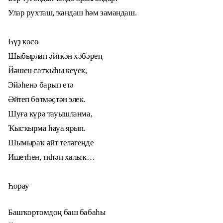
Улар рухташ, ҡандаш һәм замандаш.
Һүҙ көсө
Шыбырлап әйткән хәбәрең
Йәшен сатҡыһы кеүек,
Эйәһенә барып етә
Әйтеп бөтмәҫтән элек.
Шуға күрә тауышланма,
Ҡысҡырма һауа ярып.
Шымыраҡ әйт теләгеңде
Ишетһен, тиһәң халыҡ…
Һорау
Башҡортомдоң баш бабаһы