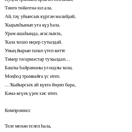
Төнгө төйәгенә юл ала.
Ай, тәү уйынсыҡ күргән малайҙай,
Ҡыҙыҡһынып уға күҙ һала.
Урам ашаһында, ағаслыҡта,
Ҡала ҡошо ниҙер сутылдай.
Уның йырын тапап үтеп китте
Тимер тәгәрмәстәр туҡылдап…
Башҡа һайраманы ул наҙлы ҡош,
Моңһоҙ трамвайға үс итеп.
…Ҡыйырсыҡ ай күктә йөҙөп бара,
Кәмә кеүек үҙен хис итеп.
Компромисс
Теле менән телеп һала,