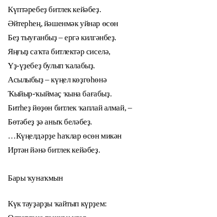
Күптәребеҙ битлек кейәбеҙ.
Әйтерһең, йәшенмәк уйнар өсөн
Беҙ тыуғанбыҙ – ергә килгәнбеҙ.
Яңғыҙ саҡта битлектәр сиселә,
Үҙ-үҙебеҙ булып ҡалабыҙ.
Асылыбыҙ – күңел көҙгөһөнә
Ҡыйыр-ҡыймаҫ ҡына бағабыҙ.
Битһеҙ йөҙөн битлек ҡаплай алмай, –
Бөтәбеҙ ҙә аныҡ беләбеҙ.
…Күңелдәрҙе һаҡлар өсөн микән
Иртән йәнә битлек кейәбеҙ.
Бары ҡунаҡмын
Күк тауҙарҙы ҡайтып күрҙем: