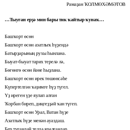
Рамаҙан ҠОЛМӨХӘМӘТОВ
…Тыуған ерҙә мин бары тик ҡайтыр ҡунаҡ…
Башҡорт өсөн
Башҡорт өсөн азатлыҡ һүҙендә
Батырҙарының рухы һынлана.
Быуат-быуат тарих терелә лә,
Бөгөнгө өсөн йәне һыҙлана.
Башҡорт өсөн ирек төшөнсәһе
Күпертелгән ҡәҙимге һүҙ түгел.
Үҙ иреген үҙе яулап алған
Ҡорбан биреп, диңгеҙҙәй ҡан түгеп.
Башҡорт өсөн Урал, Ватан һүҙе
Азатлыҡ һүҙе менән ауаздаш.
Бер туғандай телдә яралғандар.