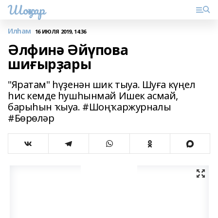
Шоңҡар
Илһам
16 ИЮЛЯ 2019, 14:36
Әлфинә Әйүпова
шиғырҙары
"Яратам" һүҙенән шик тыуа. Шуға күңел
һис кемде һушһынмай Ишек асмай,
барыһын ҡыуа. #Шоңҡаржурналы
#Бөрөләр