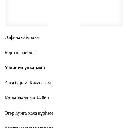
Әлфинә Әйүпова,
Бөрйән районы
Үткәнем үпкәләмә
Алға барам. Киләсәгем
Көткәндә ҡолас йәйеп.
Әгәр һуңға ҡала күрһәм