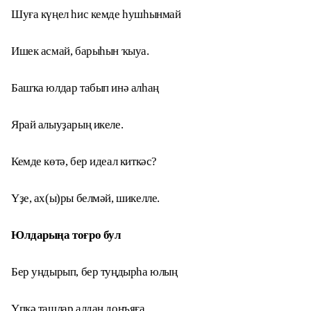
Шуға күңел һис кемде һушһынмай
Ишек асмай, барыһын ҡыуа.
Башҡа юлдар табып инә алһаң
Ярай алыуҙарың икеле.
Кемде көтә, бер идеал киткәс?
Үҙе, ах(ы)ры белмәй, шикелле.
Юлдарыңа тоғро бул
Бер уңдырып, бер туңдырһа юлың
Үпкә ташлар алдан донъяға.