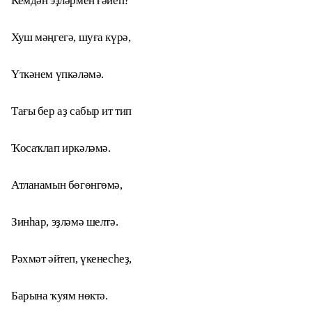
Кемдән эҙләрмен ғәйеп?
Хуш мәңгегә, шуға күрә,
Үткәнем үпкәләмә.
Тағы бер аҙ сабыр ит тип
Ҡосаҡлап иркәләмә.
Атланамын бөгөнгөмә,
Зинһар, эҙләмә шелтә.
Рәхмәт әйтеп, үкенесһеҙ,
Барына ҡуям нөктә.