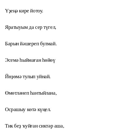
Үҙеңә кире йотоу.
Яратыуым да сер түгел,
Барын йәшереп булмай.
Эсемә һыймаған һөйөү
Йөҙөмә тулып уйнай.
Өмөтләнеп һантыйлана,
Осрашыу көтә күңел.
Тик беҙ ҡуйған сиктәр аша,