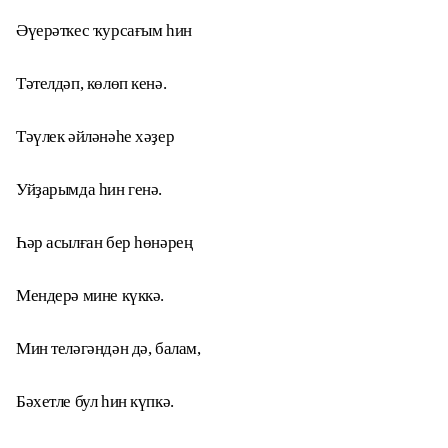
Әүерәткес ҡурсағым һин
Тәтелдәп, көлөп кенә.
Тәүлек әйләнәһе хәҙер
Уйҙарымда һин генә.
Һәр асылған бер һөнәрең
Мендерә мине күккә.
Мин теләгәндән дә, балам,
Бәхетле бул һин күпкә.