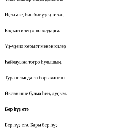
Иҫлә әле, һин бит үҙең теләп,
Баҫҡан инең ошо юлдарға.
Үҙ-үҙеңә хөрмәт менән килер
Һайлауыңа тоғро һулышың.
Тура юлында ла борғаланған
Йылан ише булма һин, дуҫым.
Бер һүҙ етә
Бер һүҙ етә. Бары бер һүҙ