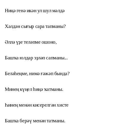
Ниңә генә икән ул шул мәлдә
Хәлдән сығыр сара тапманы?
Әллә үҙе теләпме ошоно,
Башҡа юлдар эҙләп сапманы...
Беләһеңме, нимә ғәжәп бында?
Минең күңел һиңә ҡатманы.
Һинең менән кисерелгән хисте
Башҡа берәү менән татманы.