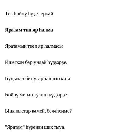
Тик һөйөү һүҙе теркәй.
Яратам тип яр һалма
Яратамын тиеп яр һалмасы
Ишеткән бар ундай һүҙҙәрҙе.
Һуңынан бит улар ташлап китә
Һөйөү менән тулған күҙҙәрҙе.
Ышаныстар кәмей, беләһеңме?
"Яратам" һүҙенән шик тыуа.