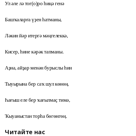
Ул әле лә тоғ(о)ро һиңә генә
Башҡаларға үҙен һатманы,
Ләкин йәр итергә мәңгелеккә,
Кисер, һине кәрәк тапманы.
Аҙна, айҙар менән бурыслы һин
Тыуырына бер саҡ шул көнөң.
Һағыш еле бер ҡағылмаҫ тимә,
Ҡыуаныстан торһа бөгөнгөң.
Читайте нас