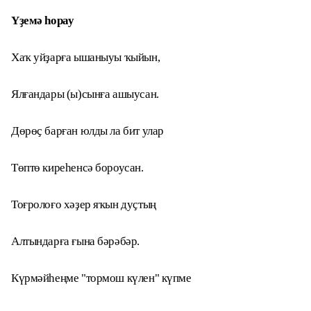
Үҙемә һорау
Хаҡ уйҙарға ышаныуы ҡыйын,
Ялғандары (ы)сынға ашыусан.
Дөрөҫ барған юлды ла бит улар
Төптө киреһенсә бороусан.
Тоғролоғо хәҙер яҡын дуҫтың
Алтындарға ғына бәрәбәр.
Күрмәйһеңме "тормош күлен" күпме