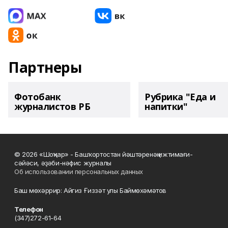
Партнеры
Фотобанк
Рубрика "Еда и
журналистов РБ
напитки"
© 2026 «Шоңҡар» - Башҡортостан йәштәренәң ижтимағи-
сәйәси, әҙәби-нәфис журналы
Об использовании персональных данных
Баш мөхәррир: Айгиз Ғиззәт улы Баймөхәмәтов
Телефон
(347)272-61-64