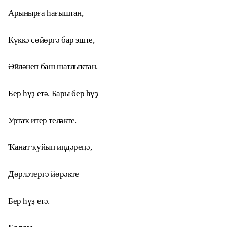
Арынырға һағыштан,
Күккә сөйөргә бар эште,
Әйләнеп баш шатлыҡтан.
Бер һүҙ етә. Бары бер һүҙ
Уртаҡ итер теләкте.
Ҡанат ҡуйып иңдәреңә,
Дөрләтергә йөрәкте
Бер һүҙ етә.