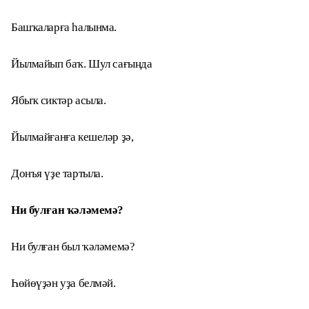
Башҡаларға һалынма.
Йылмайып баҡ. Шул сағыңда
Ябыҡ сиктәр асыла.
Йылмайғанға кешеләр ҙә,
Донъя үҙе тартыла.
Ни булған ҡәләмемә?
Ни булған был ҡәләмемә?
Һөйөүҙән уҙа белмәй.