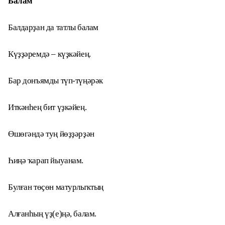
Балам
Балдарҙан да татлы балам
Күҙҙәремдә – күҙкәйең.
Бар донъямды түп-түңәрәк
Иткәнһең бит үҙкәйең.
Өшөгәндә туң йөҙҙәрҙән
Һиңә ҡарап йыуанам.
Булған төҫөн матурлыҡтың
Алғанһың үҙ(е)ңә, балам.