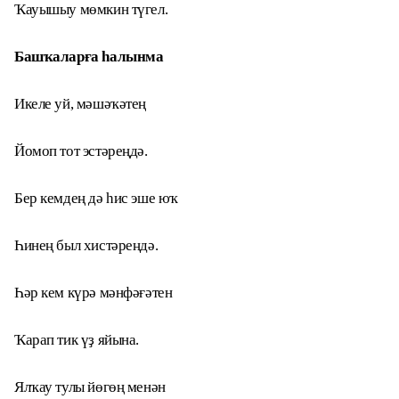
Ҡауышыу мөмкин түгел.
Башҡаларға һалынма
Икеле уй, мәшәҡәтең
Йомоп тот эстәреңдә.
Бер кемдең дә һис эше юҡ
Һинең был хистәреңдә.
Һәр кем күрә мәнфәғәтен
Ҡарап тик үҙ яйына.
Ялҡау тулы йөгөң менән