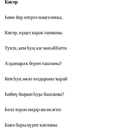
Кисер
Һине йәр итергә мәңгелеккә,
Кисер, күңел кәрәк тапманы.
Туҡта, кем һуң әле мөхәббәттә
Алданыраҡ берен ташланы?
Кем һуң әжәл юлдарына ҡарай
Һөйөү йырын һуҙа башланы?
Белә тороп ниҙәр киләсәген
Быға бары күҙен ҡапланы.