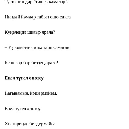
Тултырғандар "тишек кәмәләр".
Ниндәй йәмдәр табып ошо саҡта
Күңелеңдә шиғыр ярала?
– Үҙ юлынан ситкә тайпылмаған
Кешеләр бар беҙҙең арала!
Еңел түгел онотоу
Һағынамын, йәшермәйем,
Еңел түгел онотоу.
Хистәреңде белдермәйсә