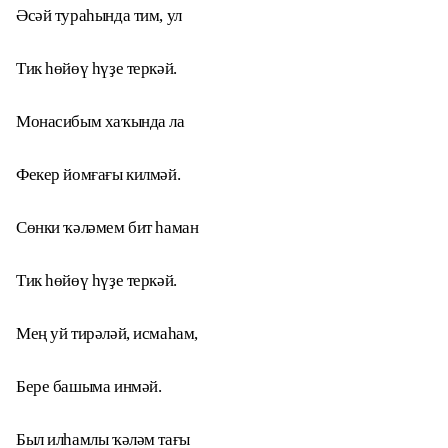
Әсәй тураһында тим, ул
Тик һөйөү һүҙе теркәй.
Монасибым хаҡында ла
Фекер йомғағы килмәй.
Сөнки ҡәләмем бит һаман
Тик һөйөү һүҙе теркәй.
Мең уй тирәләй, исмаһам,
Бере башыма инмәй.
Был илһамлы ҡәләм тағы