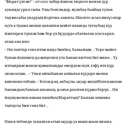
“Марат үлгән!” – ҡот осҡос хәбәр йәшен тиҙлеге менән ҙур
ауылды урап сыҡты. Уны белгәндәр, иҫәпһеҙ-һанһыҙ туған-
тыумасаһы уларҙың йортона ашыҡты. Ишекте асып инеүселәр
өҫтө аҡ туҡыма менән ҡапланған мәйет янында туҡтауһыҙ күҙ
йәштәрен түккән һәм бер үк һүҙҙәрҙе ҡабатлаған әсәгә ҡарап,
ҡатып ҡала ине:
– Ни тәҡәттәр генә итәм инде һинһеҙ, балаҡайым… Тере мәйет
булып йәшәнең дә мәңгелек утҡа һалып киттең бит мине… Үҙ
ихтыярым менән яҙмышыңды емерҙем шул, ғәфү итә күр,
ҡолонсағым… – Унан ҡайғыһынан алйыған күҙҙәре менән
килененә төбәлә. – Ҡотолдоң, албаҫты, ҡыҫыр мөхәббәтең менән
баламдың башын ашаның, донъя рәхәтен күрмә берүк… Ни
йөҙөң менән янына киләһең Мараттың? Башын элмәккә
тығыусы һин генә бит…
Ишек төбөндө тапанған ҡатын-ҡыҙҙар ҙа мыш-мыш илаша.