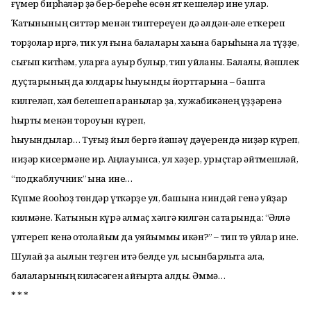
ғүмер бирһәләр ҙә бер-береһе өсөн ят кешеләр ине улар.
Ҡатынының ситтәр менән типтереүен дә әлдән-әле еткереп
торҙолар иргә, тик ул ғына балалары хаҡына барыһына ла түҙҙе,
сығып китһәм, уларға ауыр булыр, тип уйланы. Балалыҡ, йәшлек
дуҫтарының да юлдары һыуынды йорттарына – башта
килгеләп, хәл белешеп ҡаранылар ҙа, хужабикәнең үҙҙәренә
һырты менән тороуын күреп,
һыуындылар… Туғыҙ йыл бергә йәшәү дәүерендә ниҙәр күреп,
ниҙәр кисермәне ир. Аңлауынса, ул хәҙер, урыҫтар әйтмешләй,
“подкаблучник” ҡына ине…
Күпме йоҡоһоҙ төндәр үткәрҙе ул, башына ниндәй генә уйҙар
килмәне. Ҡатынын күрә алмаҫ хәлгә килгән саҡтарында: “Әллә
үлтереп кенә ҡотолайым да ҡуяйыммы икән?” – тип тә уйлар ине.
Шулай ҙа аҡылын теҙген итә белде ул, ысынбарлыҡта ҡала,
балаларының киләсәген ҡайғырта алды. Әммә…
* * *