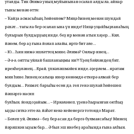
уҡталды. Тик Әлимә уның муйынынан ҡосаҡлап алды ла, ҡайнар
тыны менән өттө:
– Ҡайҙа ҡасмаҡсыһың, һөйөклөм? Миңә һинең менән шундай
рәхәт… тағы ла бер ҡосаҡлап ҡына үп инде! Ниңә уңайһыҙланаһың,
булырын булдырҙың инде, беҙ ир менән ҡатын хәҙер… Кил,
йәнем, бер аҙ ғына йоҡлап алайыҡ, иртә бит әле…
– Юҡ… Һин нимә эшләттең мине, Әлимә? Оялыр инең…
– Ә-ә-ә, оятты уйлай башланыңмы ни?! Үҙең бәйләндең бит,
ирекһеҙләнең… Ярай, үпкәләшмәйек инде, ҡәҙерлем… яратам
мин һине, һинең ҡосағыңа инер көнөмдө еткерә алмай бер
булдым… Рәхмәт, барыһы өсөн дә, гел генә шулай һөйөшөп
йәшәргә насип
булһын, йондоҙҡайым… – Иркәләнеп, үҙенә һырынған оятһыҙ
ҡыҙҙы ситкә этте лә, йәһәт кенә кейенергә тотондо Марат.
– Белеп ҡуй, Әлимә – беҙ бер ҡасан да бергә булмаясаҡбыҙ! Минең
йәрәшкән ҡыҙым бар… Ә был эш икебеҙ араһында ғына ҡалһын.