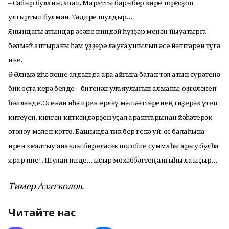
– Сабыр булайыҡ, апай, Маратты барыбер кире торғоҙоп
ултыртып булмай. Тәҡдире шулдыр…
Янындағы ҡатындар әсәне ниндәй һүҙҙәр менән йыуатырға
белмәй аптыраны һәм үҙҙәре лә уға ҡушылып әсе йәштәрен түгә
ине.
Ә Әлимә иһә кеше алдында ҡара ҡайғыға батҡан тол ҡатын сүрәтенә
бик оҫта керә белде – битенән ҡулъяулығын алманы, өҙгөләнеп
һөйләнде. Эсенән иһә ирен ерләү мәшәҡәттәренең тиҙерәк үтеп
китеүен, килгән-киткәндәрҙең уҫал ҡараштарынан йәһәтерәк
ҡотолоу мәлен көттө. Башында тик бер генә уй: өс балаһына
ирен юғалтыу айҡанлы биреләсәк пособие суммаһы арыу булһа
ярар ине!.. Шулай инде… ҡыҫыр мөхәббәттең ҡайғыһы ла ҡыҫыр…
Тимер Азатҡолов.
Читайте нас