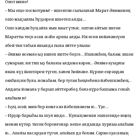
Онот мине!
– Мы еще посмотрим! – ишектән сығышлай Марат Әлимәнең
ошо мыҫҡыллы һүҙҙәрен ишетеп ҡалды…
Ошо хәлдән һуң айға яҡын ваҡыт үткәс, эштән ҡайтып ингән
Маратты төҫө ҡасҡан әсәһе ҡаршы алды. Ни өсөн көйәләнеүен
әбей тик табын янында ғына әйтте улына:
– Әлимә исемле ҡыҙ килеп китте беҙгә… Ишкәнһең, балам, ишәк
сумарын, ни тип ҡыҙ баланы алдамаҡ кәрәк… Әлимә ауырлы
икән, күҙ йәштәрен түгеп, хәлен һөйләне. Күрше еңгәңдән
оялһаң ни була, исмаһам, бер туған һеңлеһенә йәбешкәнһең…
Алдағы йомала уҡ барып әйттерәбеҙ, белә күрә башыма гонаһ
алаһым юҡ!
– Һуң, әсәй, мин бер кемгә лә йәбешкәнем юҡ… Үҙе…
– Ирҙәр барыһы ла шул инде… Ҡулың менән эшләгәнде иңең
менән күтәр, тигән боронғолар, кеше алдында хурлыҡҡа ҡалаһым
юҡ… Апайы насарҙан түгел, ағайын да беләм, Сәриә ҡоҙасаның