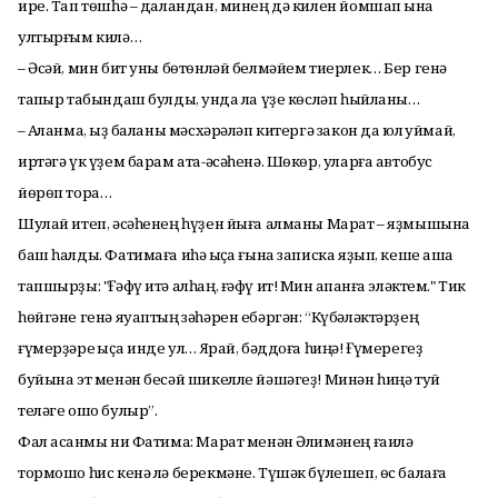
ире. Тап төшһә – даландан, минең дә килен йомшап ҡына
ултырғым килә…
– Әсәй, мин бит уны бөтөнләй белмәйем тиерлек… Бер генә
тапҡыр табындаш булдыҡ, унда ла үҙе көсләп һыйланы…
– Аҡланма, ҡыҙ баланы мәсхәрәләп китергә закон да юл ҡуймай,
иртәгә үк үҙем барам ата-әсәһенә. Шөкөр, уларға автобус
йөрөп тора…
Шулай итеп, әсәһенең һүҙен йыға алманы Марат – яҙмышына
баш һалды. Фатимаға иһә ҡыҫҡа ғына записка яҙып, кеше аша
тапшырҙы: "Ғәфү итә алһаң, ғәфү ит! Мин ҡапҡанға эләктем." Тик
һөйгәне генә яуаптың зәһәрен ебәргән: “Күбәләктәрҙең
ғүмерҙәре ҡыҫҡа инде ул… Ярай, бәддоға һиңә! Ғүмерегеҙ
буйына эт менән бесәй шикелле йәшәгеҙ! Минән һиңә туй
теләге ошо булыр”.
Фал асҡанмы ни Фатима: Марат менән Әлимәнең ғаилә
тормошо һис кенә лә берекмәне. Түшәк бүлешеп, өс балаға