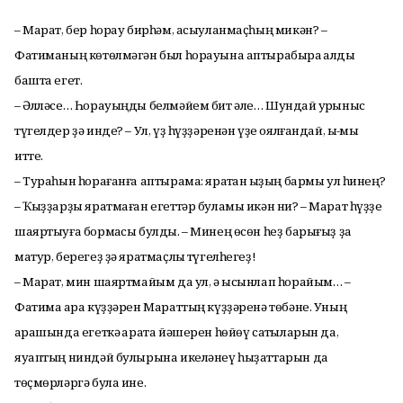
– Марат, бер һорау бирһәм, асыуланмаҫһың микән? –
Фатиманың көтөлмәгән был һорауына аптырабыраҡ ҡалды
башта егет.
– Әлләсе… Һорауыңды белмәйем бит әле… Шундай ҡурҡыныс
түгелдер ҙә инде? – Ул, үҙ һүҙҙәренән үҙе оялғандай, ыҡ-мыҡ
итте.
– Тураһын һорағанға аптырама: яратҡан ҡыҙың бармы ул һинең?
– Ҡыҙҙарҙы яратмаған егеттәр буламы икән ни? – Марат һүҙҙе
шаяртыуға бормаҡсы булды. – Минең өсөн һеҙ барығыҙ ҙа
матур, берегеҙ ҙә яратмаҫлыҡ түгелһегеҙ!
– Марат, мин шаяртмайым да ул, ә ысынлап һорайым… –
Фатима ҡара күҙҙәрен Мараттың күҙҙәренә төбәне. Уның
ҡарашында егеткә ҡарата йәшерен һөйөү сатҡыларын да,
яуаптың ниндәй булырына икеләнеү һыҙаттарын да
төҫмөрләргә була ине.