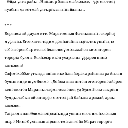
– Әйҙә, ултырайыҡ… Ниңәлер башым әйләнәсе, – үҙе егеттең
яуабын да көтмәй ултырғысҡа ыңғайланы…
* * *
Бер нисә ай дауам итте Марат менән Фатиманың эскерһеҙ
дуҫлығы. Егет хатта тәҡдим дә яһағайны ҡыҙға, тик уныһы, юҡ
сәбәптәрен бар итеп, өйләнешеү мәсьәләһен кисектереп
торорға булды. Белһәләр икән улар алда үҙҙәрен нимә
көткәнен!
Саф мөхәббәт утында янған ике йәш йөрәк араһына ҡара йылан
булып инде шул Әлимә… Дөйөм ятаҡҡа иптәш егеттәренә эйәреп
кенә килгән Маратты, таҫма телләнеп, үҙ бүлмәһенә саҡырған
булды, табын ойошторҙо, егеттең ай-байына ҡарамай, араҡы
көсләне…
Таң алдынан Әлимәнең ҡосағында уянды егет: икеһе лә шәп-
шәрә! Нимә булғанын аңлап етмәгән көйө Марат торорға