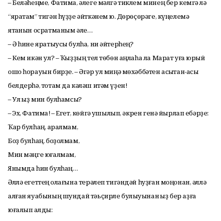
– Беләһеңме, Фатима, әлеге мәлгә тиклем минең бер кемгә лә
“яратам” тигән һүҙҙе әйткәнем юҡ. Дөрөҫөрәге, күңелемә
ятҡанын осратманым әле…
– Ә һине яратыусы булһа, ни әйтерһең?
– Кем икән ул? – Ҡыҙҙың тел төбөн аңлаһа ла Марат уға юрый
ошо һорауын бирҙе. – Әгәр ул миңә мөхәббәтен асыҡтан-асыҡ
белдерһә, тотам да кәләш итәм үҙен!
– Ул ҡыҙ мин булһамсы?
– Эх, Фатима! – Егет, көйгә ҡушылып, әкрен генә йырлап ебәрҙе:
Ҡар булһаң, ҡаралмам,
Боҙ булһаң, боҙолмам,
Мин мәңге юғалмам,
Янымда һин булһаң…
Әллә егеттең ҡолағына терәлеп тигәндәй һуҙған моңонан, әллә
алған яуабының шундай тәьҫирле булыуынан ҡыҙ бер аҙға
юғалып ҡалды: