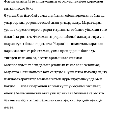
Фатиманың аҡ йөҙө алһыуланып, оҙон керпектәре дерелдәп
киткән төҫлө була.
Ә уҙған Яңы йыл байрамы уңайынан ойошторолған табында
улар осраҡлы рәүештә генә йәнәш ултырҙылар. Марат ҡыҙҙы
үҙенсә хөрмәт итергә, ҡарарға тырышты: табынға ҡуйылған теге
йәки был ризыҡты Фатиманың тәрилкәһенә һала, ара-тирә уға
шарап тулы бокал тәҡдим итә. Ҡыҙ ҙа һис инәлтмәй, кәрәккән-
кәрәкмәгәнгә сарбайламай, уймаҡ ирендәренә бокалды
тигеҙеп кенә ала ла, егеткә ҡарап, ихлас йылмая.
Мәжлес ҡыҙып, табындағылар талғын көйгә вальсҡа төшкәс,
Марат та Фатиманы уртаға саҡырҙы. Шуны ғына көткәндәй, ҡыҙ
йылдам хәрәкәттәр менән егеттең яурындарына ҡулдарын
һалды… Ҡыҙҙан бөркөлөп торған хушбуй еҫенә иләҫләнеп,
еңелсә башы әйләнгән егет уны иркен зал буйлап өйөрөлттө,
үҙе әйтеп аңлатҡыһыҙ рәхәтлек кисерҙе, хистәр диңгеҙендә
йөҙҙө.