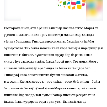
Егет ҡорона инеп, аҡты ҡаранан айырыр мәленә еткәс, Марат та
үҙенең киләсәге, ғаилә ҡороу ише етди мәсьәләләр хаҡында
уйлана башланы. Уныңса, киләсәге яҡты, барыһы ла һәйбәт
булыр төҫлө. Тик бына тәғәйен генә йөрөгән ҡыҙы, йәр булырҙай
ише генә юҡ бит әле. Күҙе төшкән ҡыҙҙар бар барлыҡҡа, әммә
уларға һүҙ ҡатырға ла ҡыймайыраҡ йөрөй шул. Үҙе менән бергә
эшләгән сибәркәйҙәр араһында ла бына тигәндәре бар.
Типографияла ленотипистка булып эшләгән Фатима,
мәҫәлән… Килмәгән ере юҡ – төҫ, тиһәң – төҫө, буй, тиһәң – буйы
бар, эшкә лә һәлкәү түгел! Үҙе лә Маратҡа тыныс ҡарай алмай
шикелле, һәр хәлдә, тап булышһалар, нисектер серле генә
йылмайып, күҙҙәренә тура ҡарап үтә… Бындай мәлдә