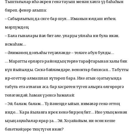
Тыштағылар иһә әкрен генә тауыш менән хәлгә үҙ баһаһын
биреп, фекер алыша:
– Сабырлыҡтың да сиге бар шул… Иманын юлдаш итһен,
мәрхүмдең.
– Бала ғыналары йәл бит әле, уларҙы уйлаһа ни була икән,
исмаһам…
– Әлимәнең донъяһы теүәлләнде – теләге ҡабул булды…
… Маратты ерләргә райондың төрлө тарафтарынан халыҡ бик
күп йыйылды. Сәскә бәйләмдәре, веноктар бихисап… Табутты
ир-егеттәр алмашлап күтәреп бара. Ике ҡатын оҙатыуында
табутҡа етә атлаған әсә, бар хәсрәтен түгеп ҡалырға өлгөрөргә
теләгәндәй, һаман үҙенсә һамаҡлай:
– Эй, балам, балам… Үҙ йәнеңде ҡыйып, нимәләр генә оттоң
инде… Ҡара йыланға ирек кенә бирҙең бит… Ике улың менән
ҡыҙың аңлаһалар ярар ҙа… Эй, Хоҙайҡайым, ни өсөн кеше
бәхеткәйҙәре тиң түгел икән?