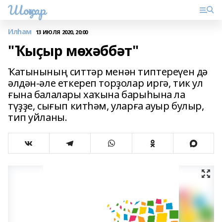
Шоңҡар
Илһам
13 ИЮЛЯ 2020, 20:00
"Ҡыҫыр мөхәббәт"
Ҡатынының ситтәр менән типтереүен дә
әлдән-әле еткереп торҙолар иргә, тик ул
ғына балалары хаҡына барыһына ла
түҙҙе, сығып китһәм, уларға ауыр булыр,
тип уйланы.