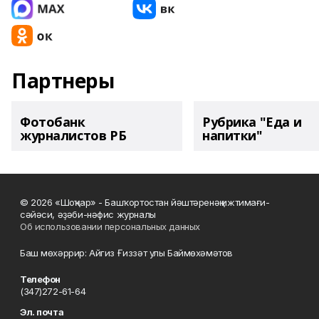
Партнеры
Фотобанк
Рубрика "Еда и
журналистов РБ
напитки"
© 2026 «Шоңҡар» - Башҡортостан йәштәренәң ижтимағи-
сәйәси, әҙәби-нәфис журналы
Об использовании персональных данных
Баш мөхәррир: Айгиз Ғиззәт улы Баймөхәмәтов
Телефон
(347)272-61-64
Эл. почта