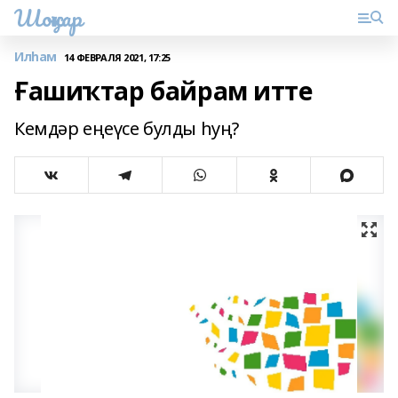
Шоңҡар
Илһам
14 ФЕВРАЛЯ 2021, 17:25
Ғашиҡтар байрам итте
Кемдәр еңеүсе булды һуң?