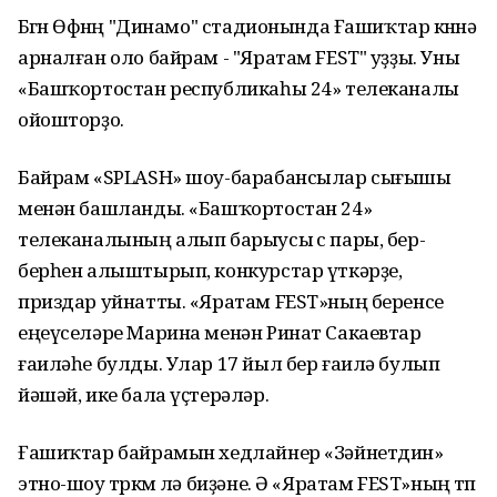
Бөгөн Өфөнөң "Динамо" стадионында Ғашиҡтар көнөнә
арналған оло байрам - "Яратам FEST" уҙҙы. Уны
«Башҡортостан республикаһы 24» телеканалы
ойошторҙо.
Байрам «SPLASH» шоу-барабансылар сығышы
менән башланды. «Башҡортостан 24»
телеканалының алып барыусы өс пары, бер-
берһен алыштырып, конкурстар үткәрҙе,
приздар уйнатты. «Яратам FEST»ның беренсе
еңеүселәре Марина менән Ринат Сакаевтар
ғаиләһе булды. Улар 17 йыл бер ғаилә булып
йәшәй, ике бала үҫтерәләр.
Ғашиҡтар байрамын хедлайнер «Зәйнетдин»
этно-шоу төркөмө лә биҙәне. Ә «Яратам FEST»ның төп