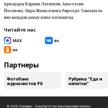
приздары Карина Латипова, Анастасия
Йосопова, Лира Жамаловаға бирелде. Тамашала
ике меңдән ашыу кеше ҡатнашты.
Читайте нас
Партнеры
Фотобанк
Рубрика "Еда и
журналистов РБ
напитки"
© 2026 «Шоңҡар» - Башҡортостан йәштәренәң ижтимағи-