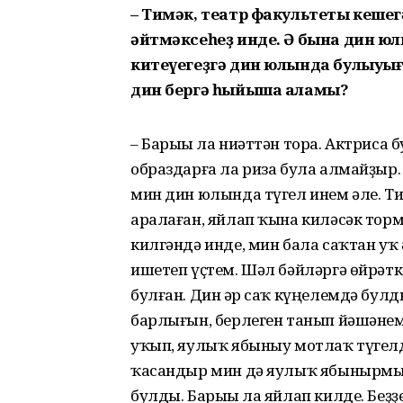
– Тимәк, театр факультеты кешег
әйтмәксеһеҙ инде. Ә бына дин юл
китеүегеҙгә дин юлында булыуы
дин бергә һыйыша аламы?
– Барыһы ла ниәттән тора. Актриса
образдарға ла риза була алмайҙыр.
мин дин юлында түгел инем әле. Тим
аралаған, яйлап ҡына киләсәк торм
килгәндә инде, мин бала саҡтан уҡ 
ишетеп үҫтем. Шәл бәйләргә өйрәтк
булған. Дин һәр саҡ күңелемдә бул
барлығын, берлеген танып йәшәнем
уҡып, яулыҡ ябыныу мотлаҡ түгелд
ҡасандыр мин дә яулыҡ ябынырмын
булды. Барыһы ла яйлап килде. Беҙ