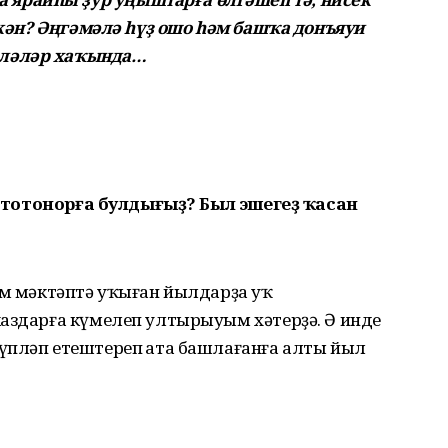
кән? Әңгәмәлә һүҙ ошо һәм башҡа донъяуи
ләләр хаҡында…
ә тотонорға булдығыҙ? Был эшегеҙ ҡасан
өм мәктәптә уҡыған йылдарҙа уҡ
каздарға күмелеп ултырыуым хәтерҙә. Ә инде
үпләп етештереп һата башлағанға алты йыл