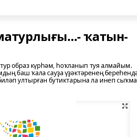
матурлығы…- ҡатын-
атур образ күрһәм, һоҡланып туя алмайым.
дың баш ҡала сауҙа үҙәктәренең береһенд
биләп ултырған бутиктарына ла инеп сыҡм