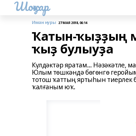
Шоңҡар
Иман нуры
27 МАЯ 2018, 06:14
Ҡатын-ҡыҙҙың 
ҡыҙ булыуҙа
Күлдәктәр яратам… Нәзәкәтле, м
Юлым төшкәндә бөгөнгө геройым
тотош ҡаттың яртыһын тиерлек 
ҡалғаным юҡ.