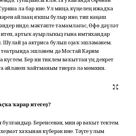
Сурина ла бар ине. Ул миңә, күңелең ижадҡа
өнәрен һайлаһаң яҡшы булыр ине, тип кәңәш
гәндер инде, мәктәпте тамамлағас, Өфө дәүләт
т итеп, артыҡ ауырлыҡһыҙ ғына имтихандар
. Шулай ҙа актриса булып оҙаҡ эшләмәнем.
ҡ театрында эшләнем дә Мостай Кәрим
күстем. Бер ни тиклем ваҡыттан һуң декрет
ға әйләнеп ҡайтманым тиергә лә мөмкин.
маҫҡа ҡарар итегеҙ?
 булғандыр. Беренсенән, мин һәр ваҡыт тектем.
 хеҙмәт хаҡынан күберәк ине. Тәүге улым