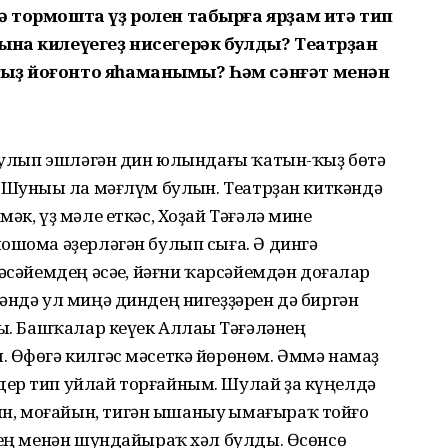
ә тормошта үҙ ролен табырға ярҙам итә тип
ына килеүегеҙ нисегерәк булды? Театрҙан
ғыҙ йоғонто яһаманымы? Һәм сәнғәт менән
 булып эшләгән дин юлындағы ҡатын-ҡыҙ бөтә
 Шуныһы ла мәғлүм булһын. Театрҙан киткәндә
әк, үҙ мәле еткәс, Хоҙай Тәғәлә мине
ошома әҙерләгән булып сыға. Ә дингә
әсәйемдең әсәһе, йәғни ҡарсәйемдән доғалар
әндә ул миңә диндең нигеҙҙәрен дә биргән
ды. Башҡалар кеүек Аллаһы Тәғәләнең
. Өфөгә килгәс мәсеткә йөрөнөм. Әммә намаҙ
ер тип уйлай торғайным. Шулай ҙа күңелдә
, моғайын, тигән ышаныу һымағыраҡ тойғо
ҙең менән шундайыраҡ хәл булды. Өсөнсө