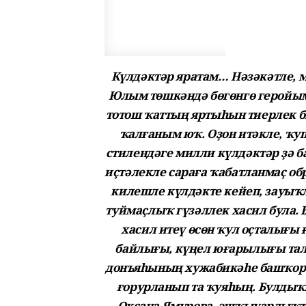
Күлдәктәр яратам… Нәзәкәтле, м
Юлым төшкәндә бөгөнгө геройым
тотош ҡаттың яртыһын тиерлек б
ҡалғаным юҡ. Оҙон итәкле, ҡу
стилендәге милли күлдәктәр ҙә ба
иҫтәлекле сараға ҡабатланмаҫ об
килешле күлдәкте кейеп, зауыҡ
туймаҫлыҡ гүзәллек хасил була
хасил итеү өсөн ҡул оҫталығы 
байлығы, күңел юғарылығы тал
донъяһының хужабикәһе башҡорт
ғорурланып та ҡуяһың. Булдыҡл
Оксана Ямурова, эшҡыуарлыҡта