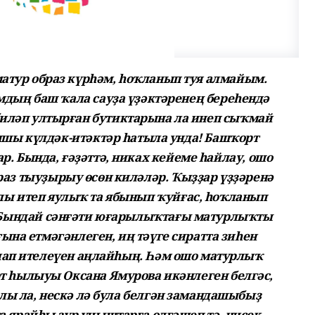
атур образ күрһәм, һоҡланып туя алмайым.
дың баш ҡала сауҙа үҙәктәренең береһендә
иләп ултырған бутиктарына ла инеп сыҡмай
пшы күлдәк-итәктәр һатыла унда! Башҡорт
р. Бында, ғәҙәттә, никах кейеме һайлау, ошо
раз тыуҙырыу өсөн киләләр. Ҡыҙҙар үҙҙәренә
лы итеп яулыҡ та ябынып ҡуйғас, һоҡланып
. Бындай сәнғәти юғарылыҡтағы матурлыҡты
ғына етмәгәнлеген, иң тәүге сиратта зиһен
ап ителеүен аңлайһың. Һәм ошо матурлыҡ
 һылыуы Оксана Ямурова икәнлеген белгәс,
ы ла, нескә лә була белгән замандашыбыҙ
 ярайһы ҙур уңыштарға өлгәшеп тә, нисек