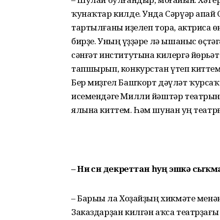
ҡунаҡтар килде. Унда Сәрүәр апай 
тартылғаны һиҙелеп тора, актриса һ
бирҙе. Уның һүҙҙәре лә ышаныс өҫтә
сәнғәт институтына килергә йөрьә
тапшырып, конкурстан үтеп киттем
Бер миҙгел Башҡорт дәүләт ҡурса
исемендәге Милли йәштәр театрына 
ялына киттем. Һәм шунан һуң театр
– Ни өсөн декреттан һуң эшкә сыҡ
– Барыһы ла Хоҙайҙың хикмәте менән
Заказдарҙан килгән аҡса театрҙағы