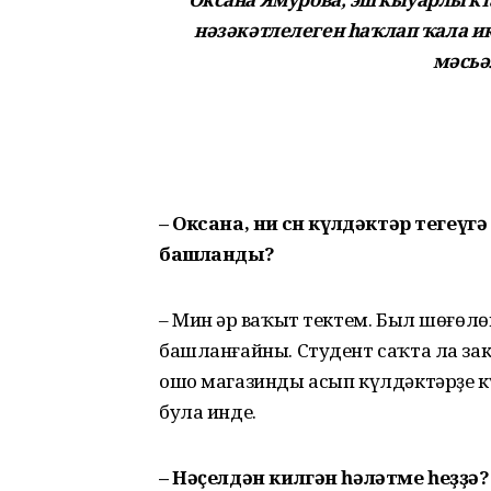
нәзәкәтлелеген һаҡлап ҡала и
мәсьә
– Оксана, ни өсө
н күлдәктәр тегеүг
башланды?
– Мин һәр ваҡыт тектем. Был шөғөл
башланғайны. Студент саҡта ла за
ошо магазинды асып күлдәктәрҙе к
була инде.
– Нәҫелдән килгән һәләтме һеҙҙә?