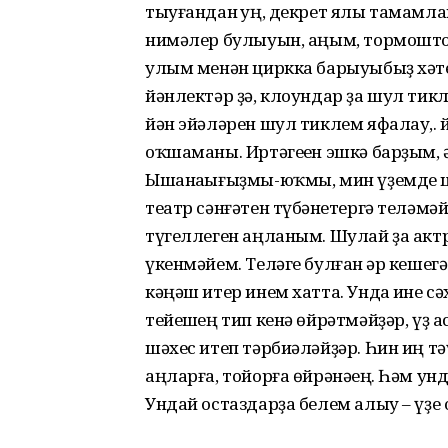
тыуғандан һуң, декрет ялы тамамл
нимәлер булыуын, аңым, тормошто
улым менән циркка барыуыбыҙ хәт
йәнлектәр ҙә, клоундар ҙа шул тик
йән эйәләрен шул тиклем яфалау,. й
оҡшаманы. Иртәгеһен эшкә барҙым, һ
Ышанаһығыҙмы-юҡмы, мин үҙемде ци
театр сәнғәтен түбәнһетергә теләм
түгеллеген аңланым. Шулай ҙа акт
үкенмәйем. Теләге булған һәр кеше
кәңәш итер инем хатта. Унда һине
тейешһең тип кенә өйрәтмәйҙәр, үҙ
шәхес итеп тәрбиәләйҙәр. Һин иң 
аңларға, тойорға өйрәнәһең. Һәм у
Ундай остаздарҙа белем алыу – үҙе 