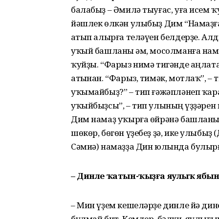
балабыҙ – Әмилә тыуғас, уға исем 
йәшлек өлкән улыбыҙ Дим “Намаҙға һ
һатып алырға теләүен белдерҙе. Ал
уҡый башланы һәм, мосолманға нам
ҡуйҙы. “Фарыз нимә тигәнде аңлата 
атһынан. “Фарыз, тимәк, мотлаҡ”, – т
уҡымайбыҙ?” – тип ғәжәпләнеп ҡара
уҡыйбыҙсы”, – тип улының һүҙҙәрен 
Дим намаҙ уҡырға өйрәнә башланы.
шөкөр, бөгөн үҙебеҙ ҙә, ике улыбыҙ
Сәмиә) намаҙҙа Дин юлында булыр
– Динле ҡатын-ҡыҙға яулыҡ яб
– Мин үҙем кешеләрҙе динле йә дин
булмай бит. Кемдер, бәлки, яулығ