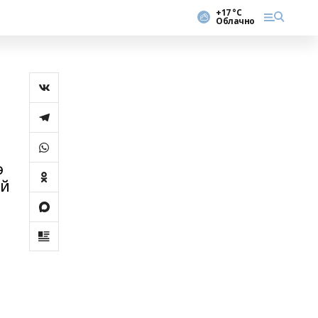
+17 °С
Облачно
ә
ай