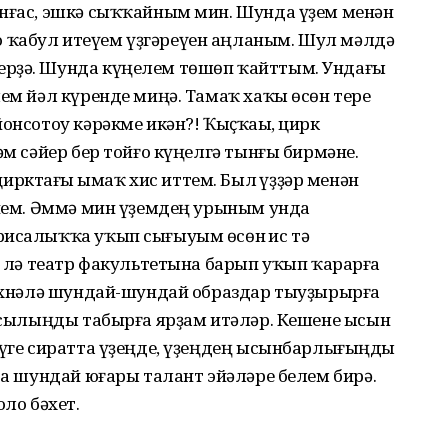
анғас, эшкә сыҡҡайным мин. Шунда үҙем менән
 ҡабул итеүем үҙгәреүен аңланым. Шул мәлдә
ерҙә. Шунда күңелем төшөп ҡайттым. Ундағы
лем йәл күренде миңә. Тамаҡ хаҡы өсөн тере
онсотоу кәрәкме икән?! Ҡыҫҡаһы, цирк
әм сәйер бер тойғо күңелгә тынғы бирмәне.
рктағы һымаҡ хис иттем. Был һүҙҙәр менән
әйем. Әммә мин үҙемдең урыным унда
рисалыҡҡа уҡып сығыуым өсөн һис тә
гә лә театр факультетына барып уҡып ҡарарға
 сәхнәлә шундай-шундай образдар тыуҙырырға
 асылыңды табырға ярҙам итәләр. Кешене ысын
тәүге сиратта үҙеңде, үҙеңдең ысынбарлығыңды
нда шундай юғары талант эйәләре белем бирә.
оло бәхет.