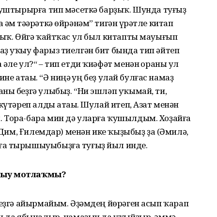
ҡуштырырға тип мәсеткә барҙыҡ. Шунда туғыҙ
әм тәһәрәткә өйрәнәм” тигән һүрәтле китап
дыҡ. Өйгә ҡайтҡас ул был китапты мауығып
аҙ уҡыу фарыз тиелгән бит бында тип әйтеп
әле ул?“ – тип етди ҡиәфәт менән һораны ул
ине атаһы. “Ә ниңә һуң беҙ улай булғас намаҙ
ны беҙгә улыбыҙ. “Ни эшләп уҡымай, ти,
күтәреп алды атаһы. Шулай итеп, Азат менән
 Тора-бара мин дә уларға ҡушылдым. Хоҙайға
 (Дим, Ғилемдар) менән ике ҡыҙыбыҙ ҙа (Әмилә,
ға тырышыуыбыҙға туғыҙ йыл инде.
ыныу мотлаҡмы?
һеҙгә айырмайым. Әҙәмдең йөрәген асып ҡарап
ын да ябыналыр, намаҙын да уҡыйҙыр, әммә