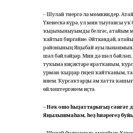
– Шулай тиергә лә мөмкиндер. Атайы
Үкенескә күрә, ул мин тыуғансы уҡ
ҡыҙыҡһыныуымды белгәс, атайым м
ҡайтып биргәйне. Әйткәндәй, атайым
районының Яңыбай ауылынанмын. Бе
шәл бәйләйҙәр. Мин дә шәл бәйләп,
туҡыма киҫәктәре яратҡаным, ҡурса
урман-ҡырҙар гиҙеп ҡайтҡаным, та
инем. Ҡурсаҡтарҙы һәм хатта ҡашыға
һөйләштергәнем иҫтә.
– Нәҡ ошо һыҙаттарығыҙ сәнғәт 
Яңылышмаһам, һеҙ һөнәрегеҙ буйы
– Шулай булғандыр, моғайын. Хәте