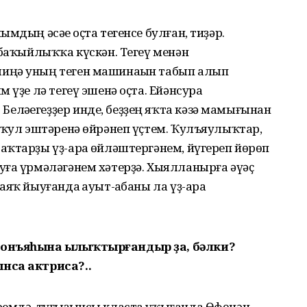
мдың әсәһе оҫта тегенсе булған, тиҙәр.
 баҡыйлыҡҡа күскән. Тегеү менән
иңә уның теген машинаһын табып алып
 үҙе лә тегеү эшенә оҫта. Ейәнсура
ләһегеҙҙер инде, беҙҙең яҡта кәзә мамығынан
 ҡул эштәренә өйрәнеп үҫтем. Ҡулъяулыҡтар,
ҡтарҙы үҙ-ара һөйләштергәнем, йүгереп йөрөп
уға үрмәләгәнем хәтерҙә. Хыялланырға әүәҫ
яҡ йыуғанда һауыт-һабаны ла үҙ-ара
донъяһына ылыҡтырғандыр ҙа, бәлки?
нса актриса?..
ремдә, туғыҙынсы класта уҡығанда Өфөнән