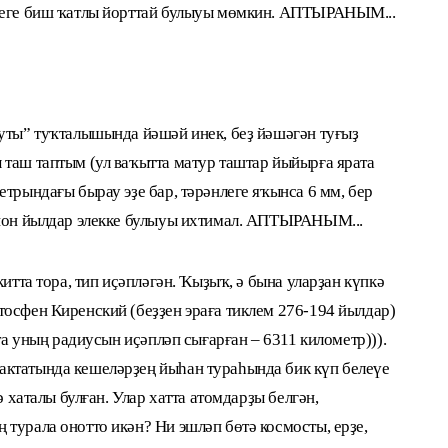
клеге биш ҡатлы йорттай булыуы мөмкин. АПТЫРАНЫМ...
туты” туҡталышында йәшәй инек, беҙ йәшәгән туғыҙ
 таш таптым (ул ваҡытта матур таштар йыйырға ярата
етрындағы бырау эҙе бар, тәрәнлеге яҡынса 6 мм, бер
лион йылдар элекке булыуы ихтимал. АПТЫРАНЫМ...
китта тора, тип иҫәпләгән. Ҡыҙыҡ, ә бына уларҙан күпкә
тосфен Киренский (беҙҙен эраға тиклем 276-194 йылдар)
тта уның радиусын иҫәпләп сығарған – 6311 километр))).
актатында кешеләрҙең йыһан тураһында бик күп белеүе
ә хаталы булған. Улар хатта атомдарҙы белгән,
турала онотто икән? Ни эшләп бөтә космосты, ерҙе,