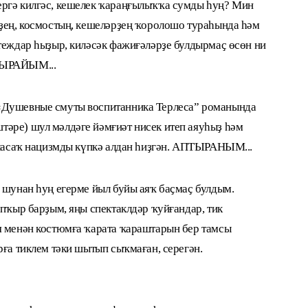
ергә килгәс, кешелек ҡараңғылыҡҡа сумды һуң? Мин
рҙең, космостың, кешеләрҙең ҡоролошо тураһында һәм
ртеждар һыҙыр, киләсәк фажиғәләрҙе булдырмаҫ өсөн ни
ТЫРАЙЫМ...
«Душевные смуты воспитанника Терлеса” романында
әре) шул мәлдәге йәмғиәт нисек итеп аяуһыҙ һәм
буласаҡ нацизмды күпкә алдан һиҙгән. АПТЫРАНЫМ...
 шунан һуң егерме йыл буйы аяҡ баҫмаҫ булдым.
апҡыр барҙым, яңы спектаклдәр ҡуйғандар, тик
я менән костюмға ҡарата ҡараштарын бер тамсы
рға тиклем тәки шытып сыҡмаған, серегән.