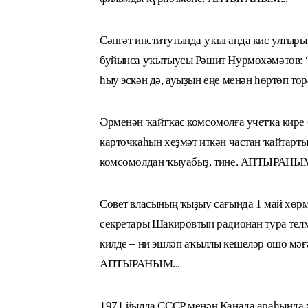
Сәнғәт институтында уҡығанда кис ултыры
буйынса уҡытыусы Рәшит Нурмөхәмәтов: “
һыу эскән дә, ауыҙын еңе менән һөртөп то
Әрменән ҡайтҡас комсомолға учетҡа кире
карточкаһын хеҙмәт иткән частан ҡайтарты
комсомолдан ҡыуабыҙ, тине. АПТЫРАНЫМ
Совет власының ҡыҙыу сағында 1 май хөрм
секретары Шакировтың радионан тура тел
килде – ни эшләп аҡыллы кешеләр ошо мәғ
АПТЫРАНЫМ...
1971 йылда СССР менән Канада араһында х