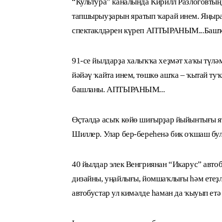
“Культура” каналында Кирилл Разлоговтың
тапшырыуҙарын яратып ҡарай инем. Яңыра
спектаклдәрен күреп АПТЫРАНЫМ...Башҡ
91-се йылдарҙа халыҡҡа хеҙмәт хаҡы түлә
йәйәү ҡайта инем, төшкө ашҡа – ҡытай ту
башланы. АПТЫРАНЫМ...
Өҫтәлдә асыҡ көйө шиғырҙар йыйынтығы я
Шиллер. Улар бер-береһенә бик оҡшаш бу
40 йылдар элек Венгриянан “Икарус” авто
дизайны, уңайлығы, йомшаҡлығы һәм етеҙл
автобустар ул кимәлде һаман да ҡыуып ет