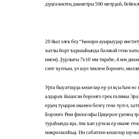
дүңгәләктең диаметры 500 метрҙай, бейе
20 йыл элек беҙ “Һөнәри ауырыуҙар инсти
ҡатлы йорт ҡаршыһында бәләкәй генә ҡаты
инем). Ҙурлығы 7х10 мм тирәһе, 4 мм диам
сите ҡупҡан, ул шул тиклем боронғо, мил
Урта быуаттарҙа кешеләр ер ул яҫы һәм өс 
алдараҡ йәшәгән боронғо грек ғалимы Эра
ерҙең түңәрәк икәнен белеү генә түгел, ха
Боронғо Рим философы Цицерон үҙенең тр
тураһында яҙа, тик ҡап уртала ер икәне ген
микроскопһыҙ. Ни сәбәптән кешеләр шуның 