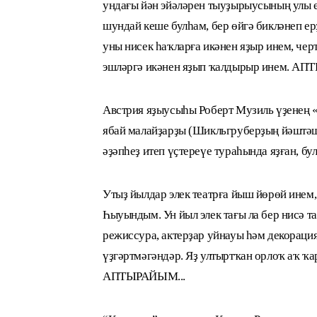
ундағы йән эйәләрен тыуҙырыусының улы 
шундай кеше булһам, бер өйгә бикләнеп е
уны нисек һаҡларға икәнен яҙыр инем, че
эшләргә икәнен яҙып ҡалдырыр инем. АП
Австрия яҙыусыһы Роберт Музиль үҙенең 
ябай малайҙарҙы (Шикльгруберҙың йәштәшт
әҙәпһеҙ итеп үҫтереүе тураһында яҙған, 
Утыҙ йылдар элек театрға йыш йөрөй инем,
Һыуындым. Ун йыл элек тағы ла бер нисә т
режиссура, актерҙар уйнауы һәм декораци
үҙгәртмәгәндәр. Яҙ ултыртҡан орлоҡ аҡ ҡа
АПТЫРАЙЫМ...