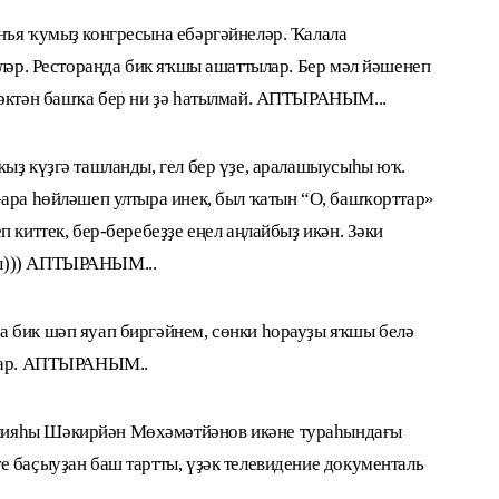
нъя ҡумыҙ конгресына ебәргәйнеләр. Ҡалала
еләр. Ресторанда бик яҡшы ашаттылар. Бер мәл йәшенеп
мәктән башҡа бер ни ҙә һатылмай. АПТЫРАНЫМ...
ҡыҙ күҙгә ташланды, гел бер үҙе, аралашыусыһы юҡ.
-ара һөйләшеп ултыра инек, был ҡатын “О, башҡорттар»
 киттек, бер-беребеҙҙе еңел аңлайбыҙ икән. Зәки
ты))) АПТЫРАНЫМ...
 бик шәп яуап биргәйнем, сөнки һорауҙы яҡшы белә
ылар. АПТЫРАНЫМ..
лияһы Шәкирйән Мөхәмәтйәнов икәне тураһындағы
е баҫыуҙан баш тартты, үҙәк телевидение документаль