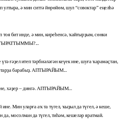
лтыра, ә мин ситтә йөрөйөм, шул “совоктар” еңелһә
п тоя бит инде, ә мин, киреһенсә, ҡайғырҙым, сөнки
АПТЫРАТТЫММЫ?...
тә ғәҙел итеп тәрбиәләгән кеүек ине, шуға ҡарамаҫтан,
афтарҙа барабыҙ. АПТЫРАЙЫМ...
ине, хәҙер – дингә. АПТЫРАЙЫМ...
ине. Мин уларға аҡ та түгел, ҡыҙыл да түгел, ә кеше,
 да, мосолман да түгел, тиһәм, кешеләр яратмай.