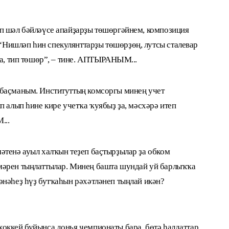
п шәл бәйләүсе апайҙарҙы төшөргәйнем, композиция
Нишләп һин спекулянттарҙы төшөрҙөң, лутсы сталевар
ра, тип төшөр”, – тине. АПТЫРАНЫМ...
 баҫманым. Институттың комсоргы минең учет
п алып һине кире учетҡа ҡуябыҙ ҙа, мәсхәрә итеп
...
әтенә ауыл халҡын теҙеп баҫтырҙылар ҙа обком
мәрен тыңлаттылар. Минең башта шундай уй барлыҡҡа
әнәһеҙ һүҙ бутҡаһын рәхәтләнеп тыңлай икән?
оккей буйынса донья чемпионаты бара, бөтә һалдаттар