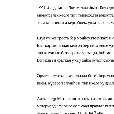
1991 йылда мине Якутск ҡалаһына Бөтә до
енәйәтселек көслө тип, теплоходта йәшәтт
ҡала магазинына кергәйнек, унда ҡара ик
Шул уҡ конгреста бер моңһоу ғына ҡатын-
Башҡортостандан килгән бер нисә кеше үҙ
тип ҡыуанып беҙҙең янға ултырҙы, һөйләшеп
Вәлидиҙен яратҡан уҡыусыһы булып сыҡ
Әрмелә имтихан ваҡытында билет һорауына
инем. Күсереп алғанһың, тип икеле ҡуйҙ
Александр Матросовтың ысын исем-фами
материалды “Комсомольская правда” гәзит
фильмды күрһәтмәне. АПТЫРАЙЫМ...