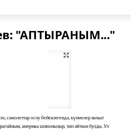
в: "АПТЫРАНЫМ..."
тә, самолеттар осоу бейеклегендә, күпмелер ваҡыт
орағайным, америка шпионылыр, тип әйткән булды. Ул