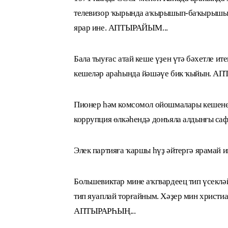
телевизор ҡырында аҡырышып-баҡырышып у
ярар ине. АПТЫРАЙЫМ...
Бала тыуғас атай кеше үҙен үтә бәхетле ите
кешеләр араһында йәшәүе бик ҡыйын. 
Пионер һәм комсомол ойошмалары кешене ү
коррупция өлкәһендә донъяла алдынғы с
Элек партияға ҡаршы һүҙ әйтергә ярамай 
Большевиктар мине аҡгвардеец тип үсекләй 
тип яуаплай торғайным. Хәҙер мин христиан
АПТЫРАРҺЫҢ...