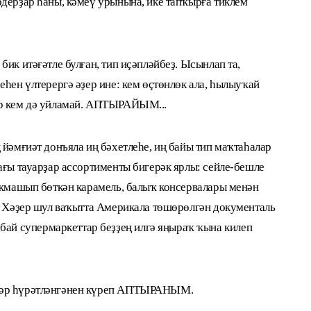
рдерҙар һаны, кәмеү урынына, ике тапҡырға тиклем
ик итәғәтле булған, тип иҫәпләйбеҙ. Ысынлап та,
еһен үлтерергә әҙер ине: кем өҫтөнлөк ала, һылыуҡай
ер кем дә уйламай. АПТЫРАЙЫМ...
 йәмғиәт донъяла иң бәхетлеһе, иң байы тип маҡтаһалар
ағы тауарҙар ассортименты бигерәк ярлы: сейле-бешле
 уҡмашып бөткән карамель, балыҡ консервалары менән
е. Хәҙер шул ваҡытта Америкала төшөрөлгән документаль
й супермаркеттар беҙҙең илгә яңыраҡ ҡына килеп
дәр һүрәтләнгәнен күреп АПТЫРАНЫМ.