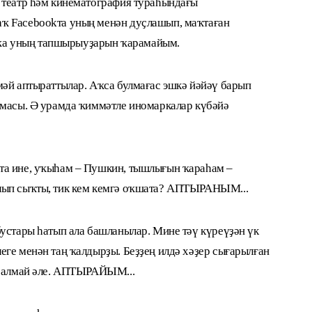
 театр һәм кинематография тураһындағы
ҡ Facebookта уның менән дуҫлашып, маҡтаған
а уның тапшырыуҙарын ҡарамайым.
мәй аптыраттылар. Аҡса булмағас эшкә йәйәү барып
ҡмасы. Ә урамда ҡиммәтле иномаркалар күбәйә
та ине, уҡыһам – Пушкин, тышлығын ҡараһам –
лып сыҡты, тик кем кемгә оҡшата? АПТЫРАНЫМ...
бустары һатып ала башланылар. Мине тәү күреүҙән үк
еге менән таң ҡалдырҙы. Беҙҙең илдә хәҙер сығарылған
ә алмай әле. АПТЫРАЙЫМ...