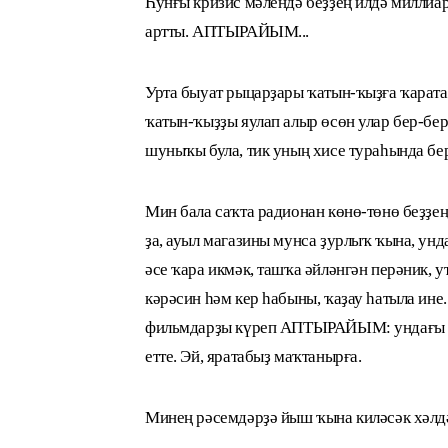
Һунғы кризис мәлендә беҙҙең илдә миллиа
артты. АПТЫРАЙЫМ...
Урта быуат рыцарҙары ҡатын-ҡыҙға ҡарата б
ҡатын-ҡыҙҙы яулап алыр өсөн улар бер-бер
шуныҡы була, тик уның хисе тураһында б
Мин бала саҡта радионан көнө-төнө беҙҙең
ҙа, ауыл магазины мунса ҙурлыҡ ҡына, унд
әсе ҡара икмәк, ташҡа әйләнгән перәник,
кәрәсин һәм кер һабыны, ҡаҙау һатыла ин
фильмдарҙы күреп АПТЫРАЙЫМ: ундағы ба
етте. Эй, яратабыҙ маҡтанырға.
Минең рәсемдәрҙә йыш ҡына киләсәк хәл