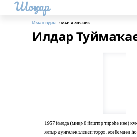
Шоңҡар
Иман нуры
1 МАРТА 2019, 08:55
Илдар Туймаҡае
1957 йылда (миңә 8 йәштәр тирәһе ине) күк
ялтыр дүңгәләк эленеп торҙо, әсәйемдән һ