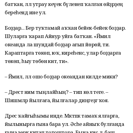
батҡан, әллә утрау кеүек бүленеп ҡалған өйҙәрҙең
береһендә ине ул.
Боҙҙар... Бер туҡтамай аҡҡан бейек-бейек боҙҙар.
Шуларға ҡарап Айнур уйға батҡан. «Йәмил
океанда ла шундай боҙҙар ағып йөрөй, ти.
Караптарға төкөп, юҡ, киреһенсә, улар боҙҙарға
төкөп, һыу төбөнә китә, ти».
– Йәмил, әллә ошо боҙ­ҙар океандан килде микән?
– Дәрестә нимә тың­лайһың? – тип көлә теге. –
Шишмәләр йылғаға, йылға­лар диңгеҙгә ҡоя.
Дәрес ҡайғыһымы инде. Мәктәпкә тамаҡ ялғарға,
йылынырға ғына бара ул. Әсәһе айныҡ булғанда
ғына әҙерәк китап тотоштора. Бына кисә лә, баш