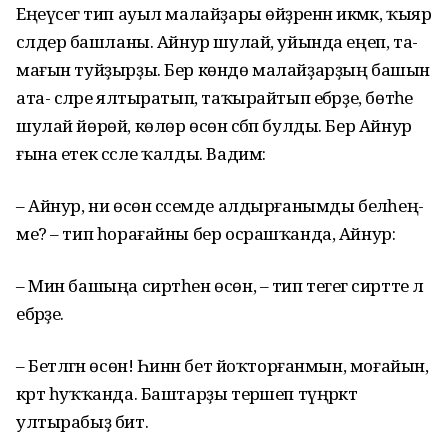
Еңеүсегә тип ауыл малай­ҙары өйҙәренән икмәк, ҡыяр
сәлдерә башланы. Ай­нур шулай, уйында еңеп, та­
мағын туйҙырҙы. Бер көндө малайҙарҙың башын
ата- сәләре ялтыратып, таҡы­райтып ебәрҙе, бөтәһе
шу­лай йөрөй, көлөр өсөн сәбәп булды. Бер Айнур
ғына етек сәсле ҡалды. Вадим:
– Айнур, ни өсөн сәсем­де алдырғанымды беләһең­
ме? – тип һорағайны бер ос­рашҡанда, Айнур:
– Мин башыңа сиртһен өсөн, – тип тегегә сиртте лә
ебәрҙе.
– Бетләгән өсөн! Һинән бет йоҡторғанмын, моға­йын,
кәрт һуҡҡанда. Баш­тарҙы терәшеп түңәрәктә
ултырабыҙ бит.