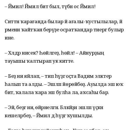
– Йәмил! Йәмил бит был, түбән ос Йәмил!
Ситтән ҡарағанда бы­лар йә ағалы-ҡустылылар, йә
әрменән ҡайтҡан бе­рәүҙе осратҡандар тиергә булыр
ине.
– Хәлдәр нисек? Һөйлә­геҙ, һөйлә! – Айнурҙың
тауышы ҡалтырап ук китте.
– Беҙ ни яйлап, – тип һүҙгә оҫта Вадим эләктерә
һалып та алды. – Эшләп йөрөйбөҙ. Ауылда эш юҡ
бит, ҡалала ҡара эш булһа ла, аҡсаһы бар.
– Эй, беҙгә ни, өйрә­нелгән. Бәләкәйҙән эшләп үҫкән
кешеләрбеҙ, – Йәмил дә һүҙгә ҡушылды.