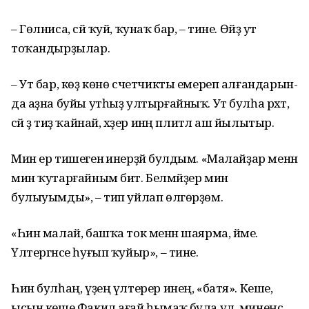
– Гөлниса, сәй ҡуй, ҡунаҡ бар, – тине. Өйҙә ут
тоҡандырҙылар.
– Ут бар, көҙ көнө счет­чикты емереп алғандарын­
да аҙна буйы утһыҙ ултыр­ғайныҡ. Ут булһа рәхәт,
сәй ҙә тиҙ ҡайнай, хәҙер инәң плитәлә аш йылытыр.
Мин ер тишегенә инер­ҙәй булдым. «Малайҙар ме­нән
мин ҡутарғайным бит. Белмәйҙер мин
булыуымды», – тип уйлап өлгөрҙөм.
«Һин малай, башҡа ток менән шаярма, йәме.
Үлтер­гәнсе һуғып ҡуйыр», – тине.
Һин булһаң, үҙең үлте­рер инең, «батя». Кеше,
ысын кеше Факил ағай һымаҡ була ул, минеңсә.