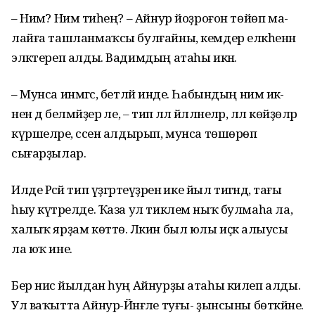
– Нимә? Нимә тиһең? – Айнур йоҙроғон төйөп ма­
лайға ташланмаҡсы булғай­ны, кемдер елкәһенән
эләк­тереп алды. Вадимдың атаһы икән.
– Мунса инмәгәс, бетләй инде. Һабындың нимә икә-
нен дә белмәйҙер әле, – тип әллә йәлләнеләр, әллә көйҙөләр
күршеләре, сәсен алдырып, мунса төшөрөп
сығарҙылар.
Илде Рәсәй тип үҙгәртеүҙәренә ике йыл тигәндә, тағы
һыу күтәрелде. Ҡаза ул тиклем ныҡ булмаһа ла,
ха­лыҡ ярҙам көттө. Ләкин был юлы иҫкә алыусы
ла юҡ ине.
Бер нисә йылдан һуң Айнурҙы атаһы ки­леп алды.
Ул ва­ҡытта Айнур-Йәнғәле туғы- ҙынсыны бөткәйне.