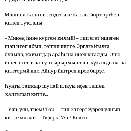
Машина ҡала ситендәге ике ҡатлы йорт эргәһенә
килеп туҡтаны.
– Минең һине күргем килмәй! – тип егет ишеген
шап итеп ябып, төшөп кит­те. Эргәләге йылға
буйына, ҡайындар араһына инеп юғалды. Ошо
йәшенә етеп илап ултырырмын тип, күҙ алдына ла
килтермәй ине. Айнур йәштәренә ирек бирҙе.
Һуңғы тапҡыр шу­лай илауы иҫенә төшөп
ҡалтырап китте...
– Уян, уян, тием! Тор! – тип елтерәтеүҙәренә уянып
китте малай. – Тиҙерәк! Уян! Кейен!