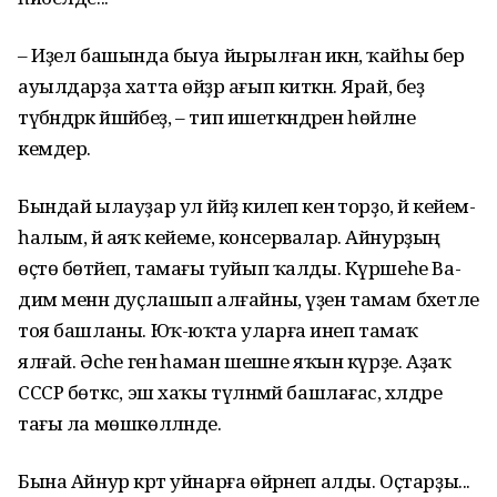
– Иҙел башында быуа йырылған икән, ҡайһы бер
ауылдарҙа хатта өйҙәр ағып киткән. Ярай, беҙ
түбәндәрәк йәшәйбеҙ, – тип ишеткәндәрен һөйләне
кемдер.
Бындай ылауҙар ул йәйҙә килеп кенә торҙо, йә кейем-
һалым, йә аяҡ кейе­ме, консервалар. Айнурҙың
өҫтө бөтәйеп, тамағы ту­йып ҡалды. Күршеһе Ва­
дим менән дуҫлашып ал­ғайны, үҙен тамам бәхетле
тоя башланы. Юҡ-юҡта уларға инеп тамаҡ
ялғай. Әсәһе генә һаман шешәне яҡын күрҙе. Аҙаҡ
СССР бөткәс, эш хаҡы түләнмәй башлағас, хәлдәре
тағы ла мөшкөлләнде.
Бына Айнур кәрт уйнарға өйрәнеп алды. Оҫтарҙы...