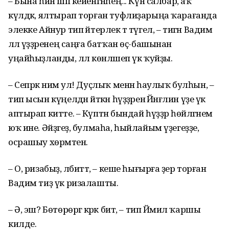
– Бына һин шәп кейен­гәнһең... Күн салбар, аҡ
күлдәк, ялтырап торған туф­лиҙарыңа ҡарағанда
элекке Айнур тип әйтерлек тә түгел, – тигән Вадим
әллә үҙҙәренең саңға батҡан өҫ-башынан
уңайһыҙланды, әллә көнләшеп үк ҡуйҙы.
– Сепрәк нимә ул! Дуҫ­лыҡ менән һаулыҡ булһын, –
тип ысын күңелдән әйткән һүҙҙәренә Йәнғәлин үҙе үк
аптырап китте. – Күптән бындай һүҙҙәр һөйләгәнем
юҡ ине. Әйҙәгеҙ, булмаһа, һыйлайым үҙегеҙҙе,
осра­шыу хөрмәтенә.
– О, ризабыҙ, әлбиттә, – кеше һығырға әҙер торған
Вадим тиҙ үк ризалашты.
– Ә, эш? Бөтөрөргә кәрәк бит, – тип Йәмил ҡаршы
килде.