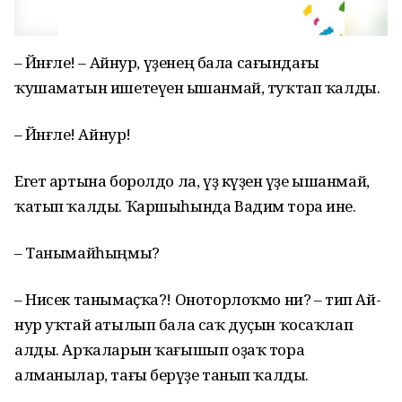
– Йәнғәле! – Айнур, үҙенең бала сағындағы
ҡушаматын ишетеүенә ышанмай, туҡ­тап ҡалды.
– Йәнғәле! Айнур!
Егет артына боролдо ла, үҙ күҙенә үҙе ышанмай,
ҡатып ҡалды. Ҡаршыһында Вадим тора ине.
– Танымайһыңмы?
– Нисек танымаҫҡа?! Оноторлоҡмо ни? – тип Ай­
нур уҡтай атылып бала саҡ дуҫын ҡосаҡлап
алды. Арҡаларын ҡағышып оҙаҡ тора
алманылар, тағы бе­рәүҙе танып ҡалды.