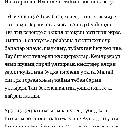
Йоҡо аралаш Йәмилдең атаһын саҡ таныны ул.
– Әсәйең ҡайҙа? Һыу баҫа, кейен, – тип кейемдә­рен
тотторҙо. Бер ни аңла­маған Айнур буйһондо.
Тиҙ-тиҙ кейенде лә Факил ағайҙың артынан эйәрҙе.
Тышта «Беларусь» арбаһы­на тейәлгән кешеләр,
бала­лар илауы, шау-шыу, тубыҡ­тан һыу көтә ине.
Тау би­тендә төшөрөп ҡалдырҙы­лар. Кемдәрҙер ут
яғып шуның тирәләй ултырған, кемдәрҙер алдан
әҙерләп ҡуйылған будка тирәһендә урала. Малай
ситтәрәк тор­ған яңғыҙ ҡайын төбөнә ба­рып
ултырҙы. Таң беленеп килгәндә уянып китте лә,
хайран ҡалды.
Үрҙә өйҙәрҙең ҡыйығы ғына күренә, түбәндә ҡай­
һылары бөтөнләй юҡ һымаҡ ине. Ауылдың урта­
һынан ҙур-ҙур боҙҙар аға. Малай ҡото осоп улай