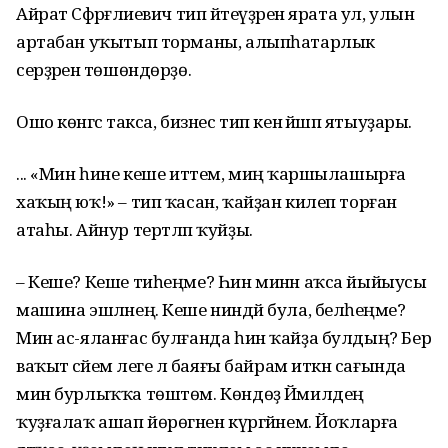
Айрат Сәфәрғәлиевич тип әйтеүҙә­рен ярата ул, улын
артабан уҡытып торманы, алыпһатарлык
серҙәренә төшөндөрҙө.
Ошо көнгәсә такса, биз­нес тип кенә йәшәп ятыу­ҙары.
... «Мин һине кеше ит­тем, миңә ҡаршылашырға
хаҡың юҡ!» – тип ҡасан, ҡайҙан килеп торған
атаһы. Айнур тертләп ҡуйҙы.
– Кеше? Кеше тиһеңме? Һин минән аҡса йыйыусы
машина эшләнең. Кеше ниндәй була, беләһеңме?
Мин ас-яланғас булғанда һин ҡайҙа булдың? Бер
ва­ҡыт әсәйем әлеге лә баяғы байрам иткән сағында
мин бурлыҡҡа төштөм. Көндөҙ Йәмилдең
ҡуҙғалаҡ ашап йөрөгәнен күргәйнем. Йоҡларға