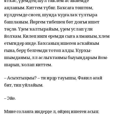
ятҡас, үҙемдең шул тиклем ас икәнемде
аңланым. Киттем түбәнгә. Баҡсаға төштөм,
күлдәгем­де сисеп, шунда ҡуҙғалаҡ тултыра
башланым. Йөрәгем тибешен бөтә донъя ишетә
төҫлө. Үҙем ҡалтырайым, үҙем услап үлән
йолҡам. Килеп ингән еремдән сыға алманым, хәлем
етмәгәндер инде. Баҡсаның ишеген асҡай­ным
ғына, берәү белә­гемдән тотоп алды. Ҡурҡы­
шымданмы, әллә аслыҡ­танмы быуындарым йом­
шарып, ҡолап киттем.
– Асыҡтыңмы? – ти ирҙәр тауышы, Факил ағай
бит, тип уйлайым.
– Эйе.
Мине соланға индерҙе лә, өйҙөң ишеген асып: