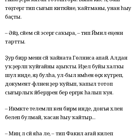
төҙәтергә тип сығып киткәйне, ҡайт­маны, унан һыу
баҫты.
– Әйҙә, әсәйем сәй эсергә саҡыра, – тип Йәмил еңенән
тартты.
Ҙур биҙрә менән сәй ҡайната Гөлниса апай. Алдан
уҡ әҙерләп ҡуйғайны аҙыҡты. Иҙел буйы халҡы
шул инде, яҙ булһа, ул-был нәмәһен өҫкә күтәреп,
документ-фәләнен әҙер ҡуйып, ҡапыл тотоп
сығырлыҡ әйберҙәрен бер ергәрәк һалып ҡуя.
– Икмәкте телемләп кенә бирәм инде, донъя хәлен
белеп булмай, ҡасан һыу ҡайтыр...
– Миңә лә сәй яһа әле, – тип Факил ағай килеп