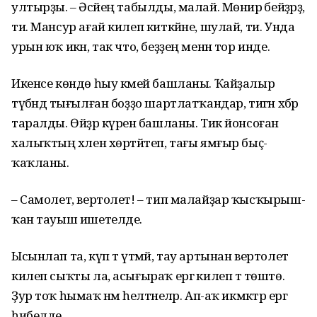
ултырҙы. – Әсәйең табылды, малай. Мөнирә әбейҙәрҙә,
ти. Мансур ағай килеп кит­кәйне, шулай, ти. Унда
урын юҡ икән, так что, беҙҙең менән тор инде.
Икенсе көндө һыу кәмей башланы. Ҡайҙалыр
түбәндә тығылған боҙҙо шартлатҡандар, тигән хәбәр
таралды. Өйҙәр күренә башланы. Тик йон­соған
халыҡтың хәлен хөртәйтеп, тағы ямғыр быҫ­
ҡаҡланы.
– Самолет, вертолет! – тип малайҙар ҡысҡырыш­
ҡан тауыш ишетелде.
Ысынлап та, күп тә үтмәй, тау артынан верто­лет
килеп сыҡты ла, асығы­раҡ ергә килеп тә төштө.
Ҙур тоҡ һымаҡ нәмә һелтә­неләр. Ап-аҡ икмәктәр ергә
һибелде...