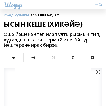
Шоңҡар
Ижад кухняһы
8 СЕНТЯБРЯ 2020, 18:00
ЫСЫН КЕШЕ (ХИКӘЙӘ)
Ошо йәшенә етеп илап ултырырмын тип,
күҙ алдына ла килтермәй ине. Айнур
йәштәренә ирек бирҙе.