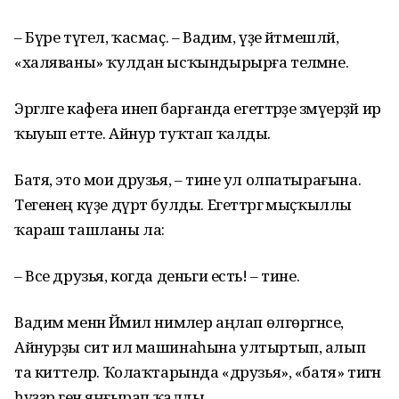
– Бүре түгел, ҡасмаҫ. – Вадим, үҙе әйтмешләй,
«халяваны» ҡулдан ысҡынды­рырға теләмәне.
Эргәләге кафеға инеп барғанда егеттәрҙе әзмәүерҙәй ир
ҡыуып етте. Айнур туҡтап ҡалды.
Батя, это мои друзья, – тине ул олпатырағына.
Те­генең күҙе дүрт булды. Егеттәргә мыҫҡыллы
ҡараш ташланы ла:
– Все друзья, когда день­ги есть! – тине.
Вадим менән Йәмил ни­мәлер аңлап өлгөргәнсе,
Айнурҙы сит ил машинаһы­на ултыртып, алып
та кит­теләр. Ҡолаҡтарында «дру­зья», «батя» тигән
һүҙҙәр генә яңғырап ҡалды.