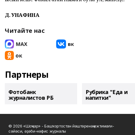
Д. ҠУНАФИНА
Читайте нас
Партнеры
Фотобанк
Рубрика "Еда и
журналистов РБ
напитки"
© 2026 «Шоңҡар» - Башҡортостан йәштәренәң ижтимағи-
сәйәси, әҙәби-нәфис журналы