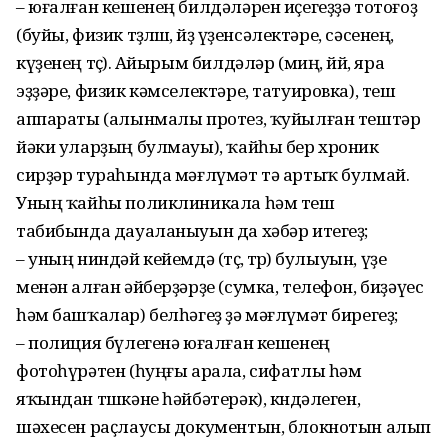
– юғалған кешенең билдәләрен иҫегеҙҙә тотоғоҙ
(буйы, физик төҙөлөшө, йөҙ үҙенсәлектәре, сәсенең,
күҙенең төҫө). Айырым билдәләр (миң, йөй, яра
эҙҙәре, физик кәмселектәре, татуировка), теш
аппараты (алынмалы протез, ҡуйылған тештәр
йәки уларҙың булмауы), ҡайһы бер хроник
сирҙәр тураһында мәғлүмәт тә артыҡ булмай.
Уның ҡайһы поликлиникала һәм теш
табибында дауаланыуын да хәбәр итегеҙ;
– уның ниндәй кейемдә (төҫө, төрө) булыуын, үҙе
менән алған әйберҙәрҙе (сумка, телефон, биҙәүес
һәм башҡалар) белһәгеҙ ҙә мәғлүмәт бирегеҙ;
– полиция бүлегенә юғалған кешенең
фотоһүрәтен (һуңғы арала, сифатлы һәм
яҡындан төшкәне һәйбәтерәк), көндәлеген,
шәхесен раҫлаусы документын, блокнотын алып