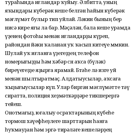
тураһында иғландар ҡуйыу. Әлбиттә, уның
яҡындары күберәк кеше белгән һайын күберәк
мәғлүмәт булыр тип уйлай. Ләкин бының бер
нисә кире яғы ла бар. Мәҫәлән, бала кеше урамда
үҙенең фотоһы менән иғландарҙы күреп,
райондан йәки ҡаланан уҡ ҡасып китеүе мөмкин.
Шулай уҡ иғланға үҙегеҙҙең телефон
номерығыҙҙы һәм хәбәр өсөн аҡса (бүләк)
биреүегеҙҙе яҙырға ярамай. Бөтәһе лә изге уй
менән шылтыратмаҫ. Алдатыусылар, аҡсаға
ҡыҙығыусылар күп. Улар биргән мәғлүмәтте тәү
сиратта, полиция хеҙмәткәрҙәре тикшерергә
тейеш.
Онотмағыҙ, юғалыу осраҡтарының күбеһе
тормош хәүефһеҙлеге шарттарын һанға
һуҡмауҙан һәм эргә-тирәләге кешеләрҙең