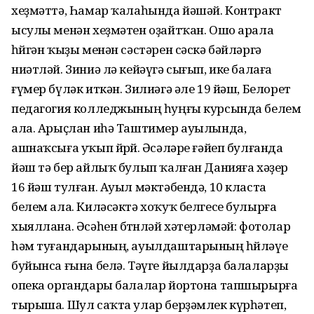
хеҙмәттә, Һамар ҡалаһында йәшәй. Контракт
ысулы менән хеҙмәтен оҙайтҡан. Ошо арала
һөйгән ҡыҙы менән сәстәрен сәскә бәйләргә
ниәтләй. Зиниә лә кейәүгә сығып, ике балаға
ғүмер бүләк иткән. Зилиәгә әле 19 йәш, Белорет
педагогия колледжының һуңғы курсында белем
ала. Арыҫлан иһә Таштимер ауылында,
ашнаҡсыға уҡып йөрөй. Әсәләре ғәйеп булғанда
йәш тә бер айлыҡ булып ҡалған Данияға хәҙер
16 йәш тулған. Ауыл мәктәбендә, 10 класта
белем ала. Киләсәктә хоҡуҡ белгесе булырға
хыяллана. Әсәһен бөтөнләй хәтерләмәй: фотолар
һәм туғандарының, ауылдаштарының һөйләүе
буйынса ғына белә. Тәүге йылдарҙа балаларҙы
опека органдары балалар йортона тапшырырға
тырыша. Шул саҡта улар берҙәмлек күрһәтеп,