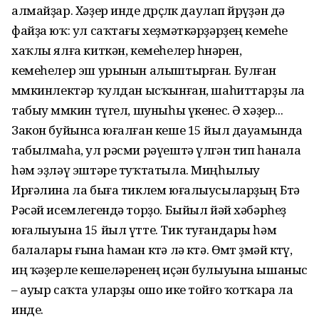
алмайҙар. Хәҙер инде дөрөҫлөк даулап йөрөүҙән дә
файҙа юҡ: ул саҡтағы хеҙмәткәрҙәрҙең кемеһе
хаҡлы ялға киткән, кемеһелер һөнәрен,
кемеһелер эш урынын алыштырған. Булған
мөмкинлектәр ҡулдан ысҡынған, шаһиттарҙы ла
табыу мөмкин түгел, шуныһы үкенес. Ә хәҙер...
Закон буйынса юғалған кеше 15 йыл дауамында
табылмаһа, ул рәсми рәүештә үлгән тип һанала
һәм эҙләү эштәре туҡтатыла. Миңһылыу
Ирғәлина ла быға тиклем юғалыусыларҙың Бөтә
Рәсәй исемлегендә торҙо. Быйыл йәй хәбәрһеҙ
юға­лыуына 15 йыл үтте. Тик туғандары һәм
балалары ғына һаман көтә лә көтә. Өмөт өҙмәй көтөү,
иң ҡәҙерле кешеләренең иҫән булыуына ышаныс
– ауыр саҡта уларҙы ошо ике тойғо ҡотҡара ла
инде.