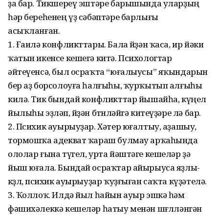
ҙа бар. Тикшереү эштәре барышында уларҙың
һәр береһенең үҙ сәбәптәре барлығы
асыҡланған.
1. Ғаилә конфликттары. Бала өйҙән ҡаса, ир йәки
ҡатын икенсе кешегә китә. Психологтар
әйтеүенсә, был осраҡта “юғалыусы” яҡындарын
бер аҙ борсолоуға һалғыһы, ҡурҡытып алғыһы
килә. Тик бындай конфликттар йышайһа, күңел
йылыһы эҙләп, өйҙән бөтөнләйгә китеүҙәре лә бар.
2. Психик ауырыуҙар. Хәтер юғалтыу, аҙашыу,
тормошҡа адекват ҡараш булмау арҡаһында
ололар ғына түгел, урта йәштәге кешеләр ҙә
йыш юғала. Бындай осраҡтар айырыуса яҙлы-
көҙлө, психик ауырыуҙар ҡуҙғыған саҡта күҙәтелә.
3. Ҡоллоҡ. Илдә йыл һайын ауыр эшкә һәм
фәшихәлеккә кешеләр һатыу менән шөғөлләнгән