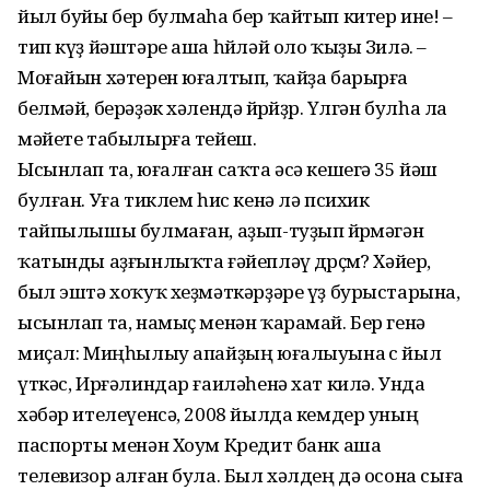
йыл буйы бер булмаһа бер ҡайтып китер ине! –
тип күҙ йәштәре аша һөйләй оло ҡыҙы Зилә. –
Моғайын хәтерен юғалтып, ҡайҙа барырға
белмәй, берәҙәк хәлендә йөрөйҙөр. Үлгән булһа ла
мәйете табылырға тейеш.
Ысынлап та, юғалған саҡта әсә кешегә 35 йәш
булған. Уға тиклем һис кенә лә психик
тайпылышы булмаған, аҙып-туҙып йөрөмәгән
ҡатынды аҙғынлыҡта ғәйепләү дөрөҫмө? Хәйер,
был эштә хоҡуҡ хеҙмәткәрҙәре үҙ бурыстарына,
ысынлап та, намыҫ менән ҡарамай. Бер генә
миҫал: Миңһылыу апайҙың юғалыуына өс йыл
үткәс, Ирғәлиндар ғаиләһенә хат килә. Унда
хәбәр ителеүенсә, 2008 йылда кемдер уның
паспорты менән Хоум Кредит банк аша
телевизор алған була. Был хәлдең дә осона сыға