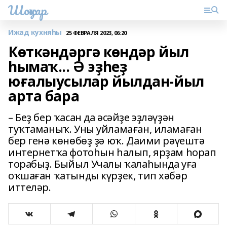
Шоңҡар
Ижад кухняһы
25 ФЕВРАЛЯ 2023, 06:20
Көткәндәргә көндәр йыл
һымаҡ... Ә эҙһеҙ
юғалыусылар йылдан-йыл
арта бара
– Беҙ бер ҡасан да әсәйҙе эҙләүҙән
туҡтаманыҡ. Уны уйламаған, иламаған
бер генә көнөбөҙ ҙә юҡ. Даими рәүештә
интернетҡа фотоһын һалып, ярҙам һорап
торабыҙ. Быйыл Учалы ҡалаһында уға
оҡшаған ҡатынды күрҙек, тип хәбәр
иттеләр.