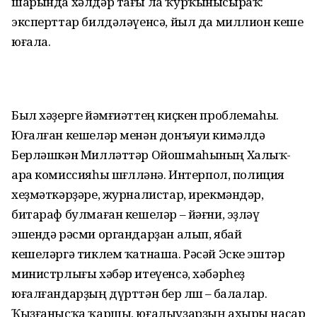
шарында хәлдәр тағы ла ҡурҡынысыраҡ:
эксперттар билдәләүенсә, йыл да миллион кеше
юғала.
Был хәҙерге йәмғиәттең киҫкен проблемаһы.
Юғалған кешеләр менән донъяуи кимәлдә
Берләшкән Милләттәр Ойошмаһының Халыҡ-
ара комиссияһы шөғөлләнә. Интерпол, полиция
хеҙмәткәрҙәре, журналистар, ирекмәндәр,
битараф булмаған кешеләр – йәғни, эҙләү
эшендә рәсми органдарҙан алып, ябай
кешеләргә тиклем ҡатнаша. Рәсәй Эске эштәр
министрлығы хәбәр итеүенсә, хәбәрһеҙ
юғалғандарҙың дүрттән бер өлөшө – балалар.
Ҡыҙғанысҡа ҡаршы, юғалыуҙарҙың ахыры насар