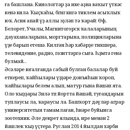
ға башлана. Кинологтар ҙа ике аҙна ваҡыт үткәс
кенә килә. Ҡыҫҡаһы, бөгөнгө көнгә тиклем асыҡлыҡ
юҡ. Асия апай үҙ аллы эҙләп тә ҡарай: Өфө,
Белорет, Учалы, Магнитогорск ҡалаларының
дауаханаларына, моргтарына, полицияларына
үҙе барып етешә. Килгән һәр хәбәрҙе тикшерә,
телевидение, радио, гәзиттәргә сыға. Һөҙөмтә генә
булмай...
Әсәләре юғалғанда сабый булған балалар буй
еткереп, ҡайһылары үҙҙәре донъяһын ҡороп,
ҡайһылары белем алып, матур ғына йәшәп ята.
Оло ҡыҙҙары Зилә төп йортта йәшәй, туғандарын
туплаусы ла, ҡараусы ла. Башҡорт дәүләр аграр
университетын тамамлаған, һөнәре буйынса
зоотехник. Әле декрет ялында, ире менән 2
йәшлек ҡыҙ үҫтерә. Руслан 2014 йылдан хәрби