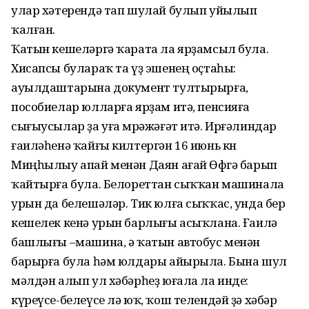
улар хәтерендә тап шулай булып уйылып
ҡалған.
Ҡатын кешеләргә ҡарата ла ярҙамсыл була.
Хисапсы булараҡ та үҙ эшенең оҫтаһы:
ауылдаштарына документ тултырырға,
пособиелар юлларға ярҙам итә, пенсияға
сығыусылар ҙа уға мөрәжәғәт итә. Ирғәлиндар
ғаиләһенә ҡайғы килтергән 16 июнь көнө
Миңһылыу апай менән Даян ағай Өфөгә барып
ҡайтырға була. Белореттан сыҡҡан машинала
урын да белешәләр. Тик юлға сыҡҡас, унда бер
кешелек кенә урын барлығы асыҡлана. Ғаилә
башлығы –машина, ә ҡатын автобус менән
барырға була һәм юлдары айырыла. Бына шул
мәлдән алып ул хәбәрһеҙ юғала ла инде:
күреүсе-белеүсе лә юҡ, ҡош телендәй ҙә хәбәр