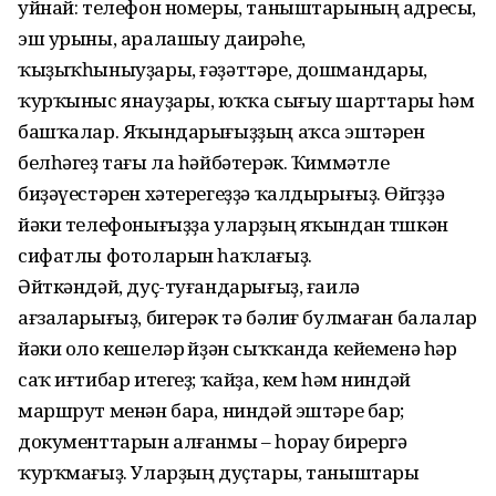
уйнай: телефон номеры, таныштарының адресы,
эш урыны, аралашыу даирәһе,
ҡыҙыҡһыныуҙары, ғәҙәттәре, дошмандары,
ҡурҡыныс янауҙары, юҡҡа сығыу шарттары һәм
башҡалар. Яҡындарығыҙҙың аҡса эштәрен
белһәгеҙ тағы ла һәйбәтерәк. Ҡиммәтле
биҙәүестәрен хәтерегеҙҙә ҡалдырығыҙ. Өйөгөҙҙә
йәки телефонығыҙҙа уларҙың яҡындан төшкән
сифатлы фотоларын һаҡлағыҙ.
Әйткәндәй, дуҫ-туғандарығыҙ, ғаилә
ағзаларығыҙ, бигерәк тә бәлиғ булмаған балалар
йәки оло кешеләр өйҙән сыҡҡанда кейеменә һәр
саҡ иғтибар итегеҙ; ҡайҙа, кем һәм ниндәй
маршрут менән бара, ниндәй эштәре бар;
документтарын алғанмы – һорау бирергә
ҡурҡмағыҙ. Уларҙың дуҫтары, таныштары