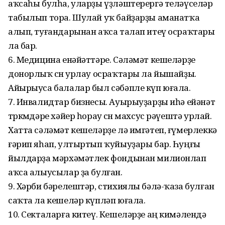
аҡсаһы булһа, уларҙы үҙләштерергә теләүселәр
табылып тора. Шулай уҡ байҙарҙы аманатҡа
алып, туғандарынан аҡса талап итеү осраҡтары
ла бар.
6. Медицина енәйәттәре. Сәләмәт кешеләрҙе
донорлыҡ өсөн урлау осраҡтары ла йышайҙы.
Айырыуса балалар был сәбәпле күп юғала.
7. Инвалидтар бизнесы. Ауырыуҙарҙы иһә ейәнәт
төркөмдәре хәйер һорау өсөн махсус рәүештә урлай.
Хатта сәләмәт кешеләрҙе лә имгәтеп, ғүмерлеккә
ғәрип яһап, ултыртып ҡуйыуҙары бар. Һуңғы
йылдарҙа мәрхәмәтлек фондынан милионлап
аҡса алыусылар ҙа булған.
9. Хәрби бәрелештәр, стихиялы бәлә-ҡаза булған
саҡта ла кешеләр күпләп юғала.
10. Секталарға китеү. Кешеләрҙе аң кимәлендә