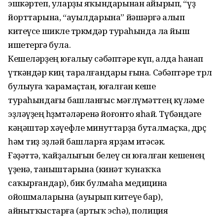
эшкәртеп, уларҙы яҡындарынан айырып, “үҙ
йорттарына, “ауылдарына” йәшәргә алып
китеүсе шикле төркөмдәр тураһында ла йыш
ишетергә була.
Кешеләрҙең юғалыу сәбәптәре күп, алда һанап
үткәндәр киң таралғандары ғына. Сәбәптәре төрлө
булыуға ҡарамаҫтан, юғалған кеше
тураһындағы башланғыс мәғлүмәттең күләме
эҙләүҙең һөҙөмтәләренә йоғонто яһай. Түбәндәге
кәңәштәр хәүефле минуттарҙа буталмаҫҡа, дөрөҫ
һәм тиҙ эҙләй башларға ярҙам итәсәк.
Ғәҙәттә, ҡайҙалығын белеү өсөн юғалған кешенең
үҙенә, таныштарына (кинәт ҡунаҡҡа
саҡырғандар), бик булмаһа медицина
ойошмаларына (ауырып китеүе бар),
айнытҡыстарға (артыҡ эсһә), полиция