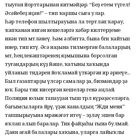
тыуған йорттарынан китмәйҙәр. “Беҙ етем түгел!
Әсәйебеҙ иҫән!” – тип ҡаршы сыға улар.
Һәр телефон шылтырауына ла тертләп ҡарау,
ҡапҡанан ингән кешеләргә хәбәр килтерҙеме
икән тип өмөтләнеү. Һәм әлбиттә, бына бөгөн ҡайтып
инер, тип көтөү. Әсә наҙына тилмергән балаларҙың
өмөтө, һеңлекәштәренең яҙмышына борсолған
туғандарҙың күҙ йәше, ҡатыны хаҡында
уйланып төндәрен йоҡламай үткәргән ир әрнеүе...
Был ғазаптарҙы үлсәр самалар ҙа, бизмәндәр ҙә
юҡ. Бары тик кисергән кешеләр генә аңлай.
Полиция юлын тапауҙан тыш төрлө күрәҙәселәргә,
бағымсыларға йөрөү, үҙәк каналдың “Жди меня”
тапшырыуына мөрәжәғәт итеү – эҙләү эшен бар
яҡлап алып баралар. Тик файҙаһы ғына булмай.
Даян ағай балалары хаҡына, уларға лайыҡлы