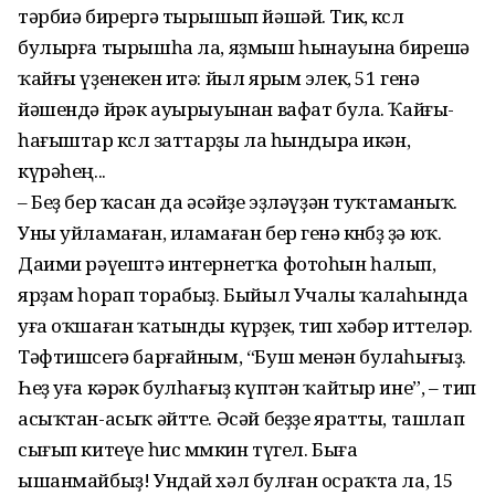
тәрбиә бирергә тырышып йәшәй. Тик, көслө
булырға тырышһа ла, яҙмыш һынауына бирешә
ҡайғы үҙенекен итә: йыл ярым элек, 51 генә
йәшендә йөрәк ауырыуынан вафат була. Ҡайғы-
һағыштар көслө заттарҙы ла һындыра икән,
күрәһең...
– Беҙ бер ҡасан да әсәйҙе эҙләүҙән туҡтаманыҡ.
Уны уйламаған, иламаған бер генә көнөбөҙ ҙә юҡ.
Даими рәүештә интернетҡа фотоһын һалып,
ярҙам һорап торабыҙ. Быйыл Учалы ҡалаһында
уға оҡшаған ҡатынды күрҙек, тип хәбәр иттеләр.
Тәфтишсегә барғайным, “Буш менән булаһығыҙ.
Һеҙ уға кәрәк булһағыҙ күптән ҡайтыр ине”, – тип
асыҡтан-асыҡ әйтте. Әсәй беҙҙе яратты, ташлап
сығып китеүе һис мөмкин түгел. Быға
ышанмайбыҙ! Ундай хәл булған осраҡта ла, 15