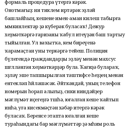
формаль процедура үтергә кәрәк.
Онотмағыҙ: ни тиклем иртәрәк эҙләй
башлайһың, кешене имен-аман килеш табырға
мөмкинлектәр ҙә күберәк буласаҡ! Дежур
хеҙмәткәргә ғаризаны ҡабул итеүҙән баш тартыу
тыйылған. Ул ваҡытҡа, кем биреүенә
ҡарамаҫтан уны теркәргә тейеш. Полиция
бүлегендә граждандарҙы эҙләү менән махсус
шөғөлләнгән хеҙмәткәрҙәр була. Ҡағиҙә булараҡ,
эҙләү эше тапшырылған тәштифсе һеҙҙең менән
ентекләп һөйләшәсәк. Әйткәндәй, уның телефон
номерын һорап алығыҙ, сөнки ниндәйҙер
мәғлүмәт иҫегеҙгә төшһә, юғалған кеше ҡайтып
инһә, уға кисекмәҫтән хәбәр итергә кәрәк
буласаҡ. Беренсе этапта юғалған кеше
тураһындағы бар мәғлүмәттәр ҙә мөһим роль