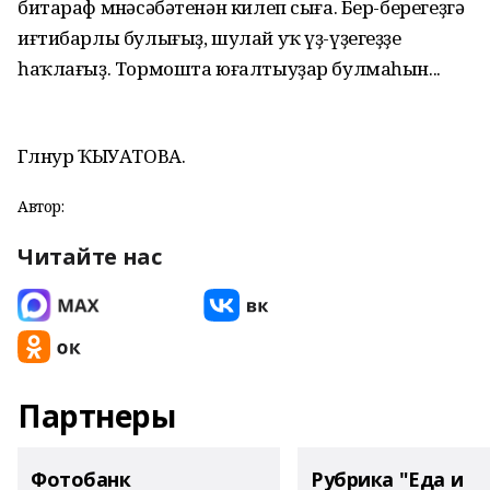
битараф мөнәсәбәтенән килеп сыға. Бер-берегеҙгә
иғтибарлы булығыҙ, шулай уҡ үҙ-үҙегеҙҙе
һаҡлағыҙ. Тормошта юғалтыуҙар булмаһын...
Гөлнур ҠЫУАТОВА.
Автор:
Читайте нас
Партнеры
Фотобанк
Рубрика "Еда и