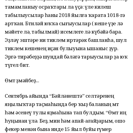
тамамланыу осраҡтары ла үҫә: үле килеш
табылыусылар һаны 2018 йылға ҡарата 1018-гә
артҡан. Бөтөнләй юҡҡа сығыусылар ( кеше үҙе лә
мәйете лә, табылмай) исемлеге лә күбәйә бара.
Эҙләү эштәре ни тиклем иртәрәк башланһа, шул
тиклем кешенең иҫән булыуына ышаныс ҙур.
Эргә-тирәбеҙҙә шундай бәләгә тарыусылар ҙа юҡ
түгел бит.
Өмөт өҙмәйбеҙ...
Сентябрь айында “Бәйләнештә” селтәренең
яңылыҡтар таҫмаһында бер ҡыҙ баланың өмөт
һәм әсенеү тулы яҙмаһына тап булдым. “Өмөт иң
һуңынан үлә. Беҙ, мин һәм апай-ағайҙарым, ошо
фекер менән бына инде 15 йыл буйы ғүмер