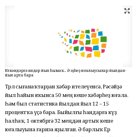
Көткәндәргә көндәр йыл һымаҡ... Ә эҙһеҙ юғалыусылар йылдан-
йыл арта бара
Төрлө сығанаҡтарҙан хәбәр ителеүенсә, Рәсәйҙә
йыл һайын яҡынса 50 мең кеше хәбәрһеҙ юғала.
Һәм был статистика йылдан йыл 12 – 15
процентҡа үҫә бара. Быйылғы һандарға күҙ
һалһаҡ, 1 октябргә 32 меңдән артыҡ кеше
юғалыуына ғариза яҙылған. Ә барлыҡ Ер