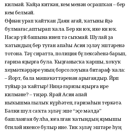
килмәй. Ҡайҙа киткән, кем менән осрашҡан – бер
кем белмәй.
Өфөнән урап ҡайтҡан Даян ағай, ҡатыны өйҙә
булмағас,аптырап ҡала. Бер көн юҡ, ике көн юҡ.
Насар уй башына инеп тә сыҡмай. Шулай ҙа
ҡатындың бер туған апаһы Асия эҙләү эштәренә
тотона. Тәү сиратта, полиция бүлексәһенә барып,
ғариза яҙырға була. Ҡыҙғанысҡа ҡаршы, хоҡуҡ
хеҙмәткәрҙәре уның борсолоуына битараф ҡала:
– Йорт, бала мәшәҡәттәренән арығандыр. Йөрөп
туйыр ҙа ҡайтыр! Ниңә ғаризы яҙырға ире
килмәне? – тиҙәр. Ярай Асия апай
ныҡышмалылыҡ күрһәтеп, ғаризаһын теркәтә.
Бәлки шул саҡта эҙләү эше “эҫе мәлдә”
башланған булһа, юғалған ҡатындың яҙмышы
бөтөнләй икенсе булыр ине. Тик эҙләү эштәре һуң