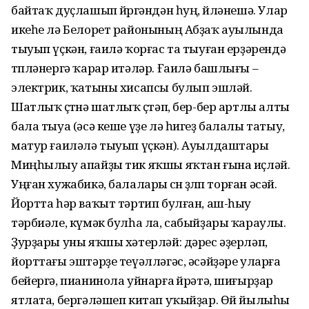
байтаҡ дуҫлашып йөрөгәндән һуң, өйләнешә. Улар
икеһе лә Белорет районының Абҙаҡ ауылында
тыуып үҫкән, ғаилә ҡорғас та тыуған ерҙәрендә
төпләнергә ҡарар итәләр. Ғаилә башлығы –
электрик, ҡатыны хисапсы булып эшләй.
Шатлыҡ өҫтөнә шатлыҡ өҫтәп, бер-бер артлы алты
бала тыуа (әсә кеше үҙе лә һигеҙ балалы татыу,
матур ғаиләлә тыуып үҫкән). Ауылдаштары
Миңһылыу апайҙы тик яҡшы яҡтан ғына иҫләй.
Уңған хужабикә, балалары өсөн өҙөлөп торған әсәй.
Йортта һәр ваҡыт тәртип булған, аш-һыу
тәрбиәле, күмәк булһа ла, сабыйҙары ҡараулы.
Ҙурҙары уны яҡшы хәтерләй: дәрес әҙерләп,
йорттағы эштәрҙе теүәлләгәс, әсәйҙәре уларға
бейергә, пианинола уйнарға өйрәтә, шиғырҙар
ятлата, бергәләшеп китап уҡыйҙар. Өй йылыһы