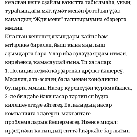
юғалған кеше оҙайлы ваҡытта табылмаһа, уның
тураһындағы мәғлүмәт менән фотоһын үҙәк
каналдың “Жди меня” тапшырыуына ебәрергә
мөмкин.
Юғалған кешенең яҡындары ҡайғы һәм
өмөтһөҙлөккә бирелеп, йыш ҡына яңылыш
аҙымдарға бара. Улар иһә эҙләүҙә ярҙам итмәй,
киреһенсә, ҡамасаулай ғына. Төп хаталар:
1. Полиция хеҙмәткәрҙәренән дөрөҫлөктө йәшереү.
Мәҫәлән, ата-әсәнең бала менән конфликты
булырға мөмкин. Насар күренеүҙән ҡурҡмайынса,
2-ле билдәһе йәки насар тәртип өсөн һүҙгә
килешеүегеҙҙе әйтегеҙ. Балағыҙҙың насар
компанияға эләгеүен, мәктәптәге
проблемаларын йәшермәгеҙ. Икенсе миҫал:
ирҙең йәки ҡатындың ситтә һөйәркәһе барлығын