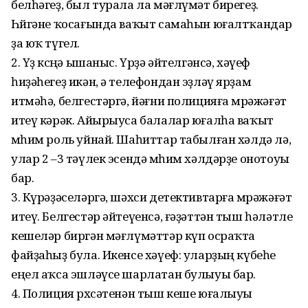
белһәгеҙ, был турала ла мәғлүмәт бирегеҙ.
Һөйгәне ҡосағында ваҡыт самаһын юғалтҡандар
ҙа юҡ түгел.
2. Үҙ көсөңә ышаныс. Үрҙә әйтелгәнсә, хәүеф
һиҙәһегеҙ икән, ә телефондан эҙләү ярҙам
итмәһә, белгестәргә, йәғни полицияға мөрәжәғәт
итеү кәрәк. Айырыуса балалар юғалһа ваҡыт
мөһим роль уйнай. Шаһиттар табылған хәлдә лә,
улар 2 –3 тәүлек эсендә мөһим хәлдәрҙе онотоуы
бар.
3. Күрәҙәселәргә, шәхси детективтарға мөрәжәғәт
итеү. Белгестәр әйтеүенсә, ғәҙәттән тыш һәләтле
кешеләр биргән мәғлүмәттәр күп осраҡта
файҙаһыҙ була. Икенсе хәүеф: уларҙың күбеһе
еңел аҡса эшләүсе шарлатан булыуы бар.
4. Полиция рөхсәтенән тыш кеше юғалыуы