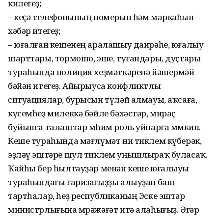
килегеҙ;
– кеҫә телефонының номерын һәм маркаһын
хәбәр итегеҙ;
– юғалған кешенең аралашыу даирәһе, юғалыу
шарттары, тормошо, эше, туғандары, дуҫтары
тураһында полиция хеҙмәткәренә йәшермәй
бәйән итегеҙ. Айырыуса конфликтлы
ситуациялар, бурысын түләй алмауы, аҡсаға,
күсемһеҙ милеккә бәйле бәхәстәр, мираҫ
буйынса талаштар мөһим роль уйнарға мөмкин.
Кеше тураһында мәғлүмәт ни тиклем күберәк,
эҙләү эштәре шул тиклем уңышлыраҡ буласаҡ.
Ҡайһы бер һылтауҙар менән кеше юғалыуы
тураһындағы ғаризағыҙҙы алыуҙан баш
тартһалар, һеҙ республиканың Эске эштәр
министрлығына мөрәжәғәт итә алаһығыҙ. Әгәр