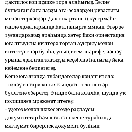
дактилоскоп иҫәпкә тора алаһығыҙ. Бәлиғ
булмаған балаларҙы ата-әсәләрҙең ризалығы
менән теркәйҙәр. Дактокартаның күсермәһе
ғаилә яҙмаларында һаҡланырға мөмкин. Әгәр ҙә
туғандарығыҙ араһында хәтер йәки ориентация
юғалтыуына килтерә торған ауырыу менән
интегеүселәр булһа, уның исем-шәрифе, йәшәү
урыны яҙылған ҡағыҙҙы кеҫәһенә һалығыҙ йәки
кейеменә беркетегеҙ.
Кеше юғалғанда түбәндәгеләр кәңәш ителә:
– эҙләү өсөн ғаризаны яҡындағы эске эштәр
бүлегенә ебәрегеҙ. Ә инде бала юғалһа, шунда уҡ
полицияға мөрәжәғәт итегеҙ;
– үҙегеҙ менән шәхесегеҙҙе раҫлаусы
документтар һәм юғалған кеше тураһында
мәғлүмәт бирерлек документ булһын;