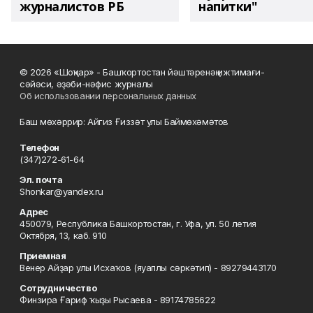
журналистов РБ
напитки"
© 2026 «Шоңҡар» - Башҡортостан йәштәренәң ижтимағи-
сәйәси, әҙәби-нәфис журналы
Об использовании персональных данных
Баш мөхәррир: Айгиз Ғиззәт улы Баймөхәмәтов
Телефон
(347)272-61-64
Эл. почта
Shonkar@yandex.ru
Адрес
450079, Республика Башкортостан, г. Уфа, ул. 50 летия
Октября, 13, каб. 910
Приемная
Венер Айҙар улы Исхаҡов (яуаплы сәркәтип) - 89279443170
Сотрудничество
Финзира Ғариф ҡыҙы Рысаева - 89174785622