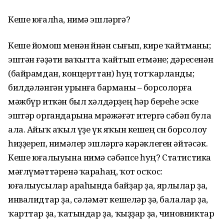
Кеше юғалһа, нимә эшләргә?
Кеше йомош менән өйөнән сығып, кире ҡайтманы;
эштән ғәҙәти ваҡытта ҡайтып етмәне; дәресенән
(байрамдан, концерттан) һуң тотҡарланды;
билдәләнгән урынға барманы – борсолорға
мәжбүр иткән был хәлдәрҙең һәр береһе эске
эштәр органдарына мөрәжәғәт итергә сәбәп була
ала. Айыҡ аҡыл үҙе үк яҡын кешең өсөн борсолоу
һиҙҙереп, нимәлер эшләргә кәрәклеген әйтәсәк.
Кеше юғалыуына нимә сәбәпсе һуң? Статистика
мәғлүмәттәренә ҡараһаң, ҡот осҡос:
юғалыусылар араһында байҙар ҙа, ярлылар ҙа,
инвалидтар ҙа, сәләмәт кешеләр ҙә, балалар ҙа,
ҡарттар ҙа, ҡатындар ҙа, ҡыҙҙар ҙа, чиновниктар