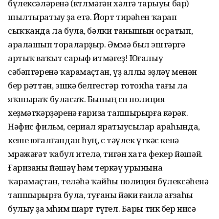
бүлексәләренә (көтөлмәгән хәлгә тарыуы бар)
шылтыратыу ҙа етә. Йорт тирәһен ҡарап
сыҡҡанда ла була, бәлки танышын осратып,
аралашып тораларҙыр. Әммә был эштәргә
артыҡ ваҡыт сарыф итмәгеҙ! Юғалыу
сәбәптәренә ҡарамаҫтан, үҙ аллы эҙләү менән
бер рәттән, эшкә белгестәр тотонһа тағы ла
яҡшыраҡ буласаҡ. Бының өсөн полиция
хеҙмәткәрҙәренә ғариза тапшырырға кәрәк.
Нәфис фильм, сериал яратыусылар араһында,
кеше юғалғандан һуң, өс тәүлек үткәс кенә
мөрәжәғәт ҡабул ителә, тигән хата фекер йәшәй.
Ғаризаны йәшәү һәм теркәү урынына
ҡарамаҫтан, теләһә ҡайһы полиция бүлексәһенә
тапшырырға була, туғаны йәки ғаилә ағзаһы
булыу ҙа мөһим шарт түгел. Бары тик бер нисә