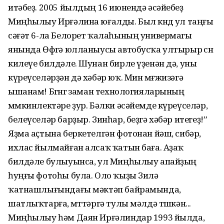
итәбеҙ. 2005 йылдың 16 июнендә әсәйебеҙ
Миңһылыу Ирғәлина юғалды. Был көндө ул таңғы
сәғәт 6-ла Белорет ҡалаһының универмагы
янында Өфөгә юлланыусы автобусҡа ултырыр өсөн
килеүе билдәле. Шунан бирле үҙенән дә, уны
күреүселәрҙән дә хәбәр юҡ. Мин мөғжизәгә
ышанам! Бөгөнгө заман технологияларының
мөмкинлектәре ҙур. Бәлки әсәйемде күреүселәр,
белеүселәр барҙыр. Зинһар, беҙгә хәбәр итегеҙ!”
Яҙма аҫтына беркетелгән фотонан йәш, сибәр,
ихлас йылмайған алсаҡ ҡатын баға. Аҙаҡ
билдәле булыуынса, ул Миңһылыу апайҙың
һуңғы фотоһы була. Оло ҡыҙы Зилә
ҡатнашлығындағы мәктәп байрамында,
шатлыҡтарға, өмөттәргә тулы мәлдә төшкән...
Миңһылыу һәм Даян Ирғәлиндар 1993 йылда,