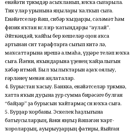
енәйәти төркөмдәр асыҡланып, юҡҡа сығарыла.
Тик улар урынына яңылары ҡалҡып сыға.
Енәйәтселәр йәш, сибәр ҡыҙҙарҙы, сәләмәт һәм
физик яҡтан көслө ир-ҡатындарҙы “аулай”.
Әйткәндәй, ҡайһы бер кешеләр оҙон аҡса
артынан сит тарафтарға сығып китә лә,
маҡсаттарына ирешә алмаһа, үҙҙәре теләп юҡҡа
сыға. Йәғни, яҡындарына үҙенең ҡайҙалығын
хәбәр итмәй. Был ҡылыҡтарын аҙаҡ оялыу,
ғәрләнеү менән аңлаталар.
4. Бурыстан ҡасыу. Банкка, енәйәтселәр төркөмөнә,
хатта яҡын дуҫына ҙур сумма бирәсәге булған
“байҙар” ҙа бурысын ҡайтармаҫ өсөн юҡҡа сыға.
5. Бурҙар ҡорбаны. Эскелек һаҙлығына
батыусыларҙың, йәки яңғыҙ йәшәгән ҡарт-
ҡороларҙың, ауырыуҙарҙың фатиры, йыйған