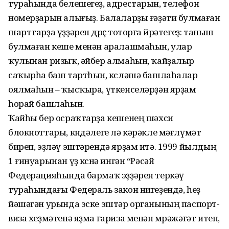
тураһында белешегеҙ, адрестарын, телефон
номерҙарын алығыҙ. Балаларҙы ғәҙәти булмаған
шарттарҙа үҙҙәрен дөрөҫ тоторға өйрәтегеҙ: таныш
булмаған кеше менән аралашмаһын, улар
ҡулынан ризыҡ, әйбер алмаһын, ҡайҙалыр
саҡырһа баш тартһын, көсләшә башлаһалар
оялмаһын – ҡысҡыра, үткенселәрҙән ярҙам
һорай башлаһын.
Ҡайһы бер осраҡтарҙа кешенең шәхси
блокноттары, көндәлеге лә кәрәкле мәғлүмәт
биреп, эҙләү эштәрендә ярҙам итә. 1999 йылдың
1 ғинуарынан үҙ көсөнә ингән “Рәсәй
Федерацияһында бармаҡ эҙҙәрен теркәү
тураһындағы Федераль закон нигеҙендә, һеҙ
йәшәгән урында эске эштәр органының паспорт-
виза хеҙмәтенә яҙма ғариза менән мөрәжәғәт итеп,