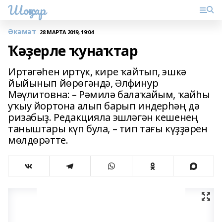
Шоңҡар
Әкәмәт
28 МАРТА 2019, 19:04
Ҡәҙерле ҡунаҡтар
Иртәгәһен иртүк, кире ҡайтып, эшкә
йыйынып йөрөгәндә, Әлфинур
Мәүлитовна: – Рәмилә балаҡайым, ҡайһы
уҡыу йортона алып барып индерһәң дә
ризабыҙ. Редакцияла эшләгән кешенең
таныштары күп була, – тип тағы күҙҙәрен
мөлдөрәтте.