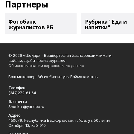
Партнеры
Фотобанк
Рубрика "Еда и
журналистов РБ
напитки"
© 2026 «Шоңҡар» - Башҡортостан йәштәренәң ижтимағи-
сәйәси, әҙәби-нәфис журналы
Об использовании персональных данных
Баш мөхәррир: Айгиз Ғиззәт улы Баймөхәмәтов
Телефон
(347)272-61-64
Эл. почта
Shonkar@yandex.ru
Адрес
450079, Республика Башкортостан, г. Уфа, ул. 50 летия
Октября, 13, каб. 910