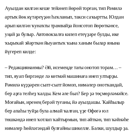
Ауылдан килгән кеше тейәнеп йөрөй торған, тип Рәмилә
артыҡ йөк күтәреүҙән һаҡланып, такси саҡыртты. Юлдан
арып килгән ҡунаҡты трамвайҙа йонсотоп йөрөткәнсе,
уңай ҙа булыр. Автовокзалға килеп етеүҙәре булды, ике
ҡыҙыҡай эйәрткән йыуантыҡ ҡына ханым былар янына
йүгереп килде:
– Редакциянанмы? Әй, исемеңде тағы онотоп торам… –
тип, яуап биргәнде лә көтмәй машинаға инеп ултырҙы.
Рәмилә күҙҙәрен сылт-сылт йомоп, нимәлер онотҡандай,
бер аҙға телһеҙ ҡалды. Кем әле был? Бер ҙә төҫмөрләмәйсе.
Моғайын, иренең берәй туғаны, йә ауылдашы. Ҡайһылыр
бер апаһы туйҙа була алмай ҡалған, үҙе Өфөгә юл
төшкәндә инеп ҡотлап ҡайтырмын, тип әйткән, тип ҡәйнәһе
нимәлер һөйләгәндәй булғайны шикелле. Бәлки, шулдыр ҙа.