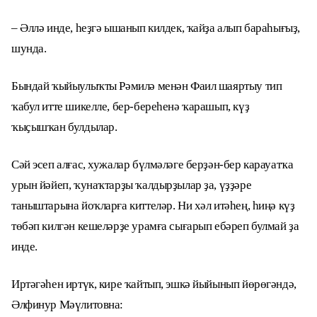
– Әллә инде, һеҙгә ышанып килдек, ҡайҙа алып бараһығыҙ,
шунда.
Бындай ҡыйыулыҡты Рәмилә менән Фаил шаяртыу тип
ҡабул итте шикелле, бер-береһенә ҡарашып, күҙ
ҡыҫышҡан булдылар.
Сәй эсеп алғас, хужалар бүлмәләге берҙән-бер карауатҡа
урын йәйеп, ҡунаҡтарҙы ҡалдырҙылар ҙа, үҙҙәре
таныштарына йоҡларға киттеләр. Ни хәл итәһең, һиңә күҙ
төбәп килгән кешеләрҙе урамға сығарып ебәреп булмай ҙа
инде.
Иртәгәһен иртүк, кире ҡайтып, эшкә йыйынып йөрөгәндә,
Әлфинур Мәүлитовна: