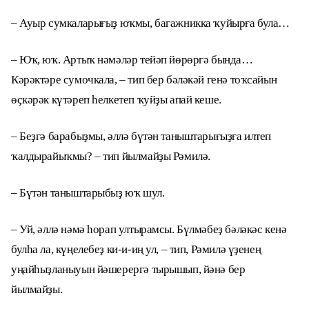
– Ауыр сумкаларығыҙ юҡмы, багажникка ҡуйырға була…
– Юҡ, юҡ. Артыҡ нәмәләр тейәп йөрөргә бында…
Кәрәктәре сумочкала, – тип бер бәләкәй генә тоҡсайын
өҫкәрәк күтәреп һелкетеп ҡуйҙы апай кеше.
– Беҙгә барабыҙмы, әллә бүтән таныштарығыҙға илтеп
ҡалдырайыҡмы? – тип йылмайҙы Рәмилә.
– Бүтән таныштарыбыҙ юҡ шул.
– Уй, әллә нәмә һорап ултырамсы. Бүлмәбеҙ бәләкәс кенә
булһа ла, күңелебеҙ ки-и-иң ул, – тип, Рәмилә үҙенең
уңайһыҙланыуын йәшерергә тырышып, йәнә бер
йылмайҙы.