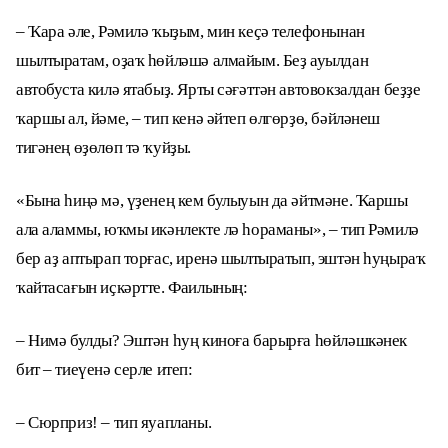
– Ҡара әле, Рәмилә ҡыҙым, мин кеҫә телефонынан
шылтыратам, оҙаҡ һөйләшә алмайым. Беҙ ауылдан
автобуста килә ятабыҙ. Ярты сәғәттән автовокзалдан беҙҙе
ҡаршы ал, йәме, – тип кенә әйтеп өлгөрҙө, бәйләнеш
тигәнең өҙөлөп тә ҡуйҙы.
«Бына һиңә мә, үҙенең кем булыуын да әйтмәне. Ҡаршы
ала аламмы, юҡмы икәнлекте лә һораманы», – тип Рәмилә
бер аҙ аптырап торғас, иренә шылтыратып, эштән һуңыраҡ
ҡайтасағын иҫкәртте. Фаилының:
– Нимә булды? Эштән һуң киноға барырға һөйләшкәнек
бит – тиеүенә серле итеп:
– Сюрприз! – тип яуапланы.