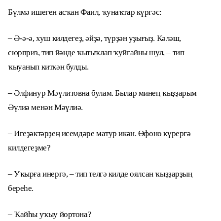
Бүлмә ишеген асҡан Фаил, ҡунаҡтар күргәс:
– Ә-ә-ә, хуш килдегеҙ, әйҙә, түрҙән уҙығыҙ. Кәләш,
сюрприз, тип йәнде ҡытыҡлап ҡуйғайны шул, – тип
ҡыуанып киткән булды.
– Әлфинур Мәүлитовна булам. Былар минең ҡыҙҙарым
Әүлиә менән Мәүлиә.
– Игеҙәктәрҙең исемдәре матур икән. Өфөнө күрергә
килдегеҙме?
– Уҡырға инергә, – тип телгә килде оялсан ҡыҙҙарҙың
береһе.
– Ҡайһы уҡыу йортона?