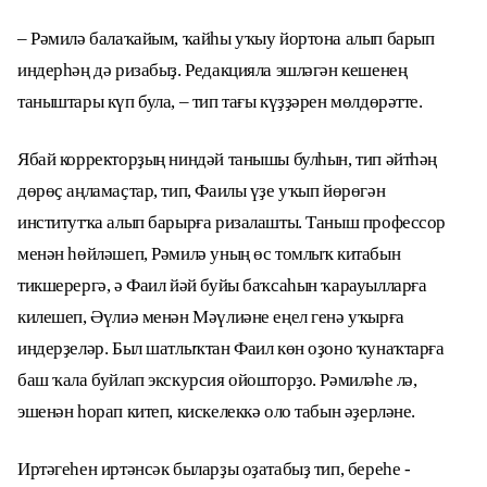
– Рәмилә балаҡайым, ҡайһы уҡыу йортона алып барып
индерһәң дә ризабыҙ. Редакцияла эшләгән кешенең
таныштары күп була, – тип тағы күҙҙәрен мөлдөрәтте.
Ябай корректорҙың ниндәй танышы булһын, тип әйтһәң
дөрөҫ аңламаҫтар, тип, Фаилы үҙе уҡып йөрөгән
институтҡа алып барырға ризалашты. Таныш профессор
менән һөйләшеп, Рәмилә уның өс томлыҡ китабын
тикшерергә, ә Фаил йәй буйы баҡсаһын ҡарауылларға
килешеп, Әүлиә менән Мәүлиәне еңел генә уҡырға
индерҙеләр. Был шатлыҡтан Фаил көн оҙоно ҡунаҡтарға
баш ҡала буйлап экскурсия ойошторҙо. Рәмиләһе лә,
эшенән һорап китеп, кискелеккә оло табын әҙерләне.
Иртәгеһен иртәнсәк быларҙы оҙатабыҙ тип, береһе -