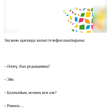
Эш көнө аҙағында ҡапыл телефон шылтыраны:
– Әллеү, был редакциямы?
– Эйе.
– Балаҡайым, исемең кем әле?
– Рәмилә…