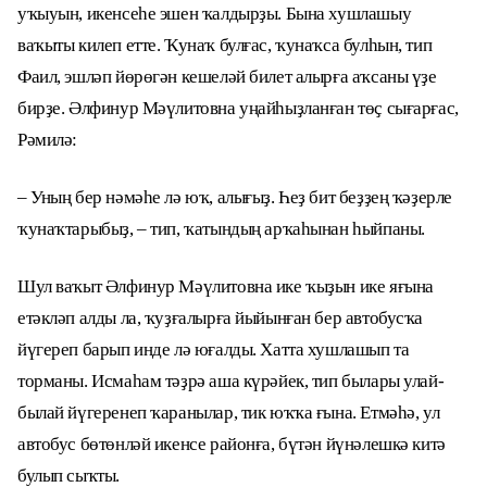
уҡыуын, икенсеһе эшен ҡалдырҙы. Бына хушлашыу
ваҡыты килеп етте. Ҡунаҡ булғас, ҡунаҡса булһын, тип
Фаил, эшләп йөрөгән кешеләй билет алырға аҡсаны үҙе
бирҙе. Әлфинур Мәүлитовна уңайһыҙланған төҫ сығарғас,
Рәмилә:
– Уның бер нәмәһе лә юҡ, алығыҙ. Һеҙ бит беҙҙең ҡәҙерле
ҡунаҡтарыбыҙ, – тип, ҡатындың арҡаһынан һыйпаны.
Шул ваҡыт Әлфинур Мәүлитовна ике ҡыҙын ике яғына
етәкләп алды ла, ҡуҙғалырға йыйынған бер автобусҡа
йүгереп барып инде лә юғалды. Хатта хушлашып та
торманы. Исмаһам тәҙрә аша күрәйек, тип былары улай-
былай йүгеренеп ҡаранылар, тик юҡҡа ғына. Етмәһә, ул
автобус бөтөнләй икенсе районға, бүтән йүнәлешкә китә
булып сыҡты.