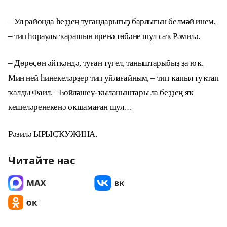
– Ул районда һеҙҙең туғандарығыҙ барлығын белмәй инем,
– тип һораулы ҡарашын иренә төбәне шул саҡ Рәмилә.
– Дөрөҫөн әйткәндә, туған түгел, таныштарыбыҙ ҙа юҡ.
Мин ней һинекеләрҙер тип уйлағайным, – тип ҡапыл туҡтап
ҡалды Фаил. –Һөйләшеү-ҡыланыштары ла беҙҙең яҡ
кешеләренекенә оҡшамаған шул…
Рәзилә ЫРЫҪҠУЖИНА.
Читайте нас